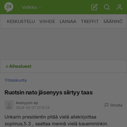
Valikko
KESKUSTELU
VIIHDE
LAINAA
TREFFIT
SÄÄNNÖT
Aihealueet
Yhteiskunta
Ruotsin nato jäsenyys siirtyy taas
Anonyymi-ap
Ilmoita
2024-02-27 21:15:24
Unkarin presidentin pitää vielä allekirjoittaa
sopimus,5.3 , saattaa mennä vielä kauemminkin.