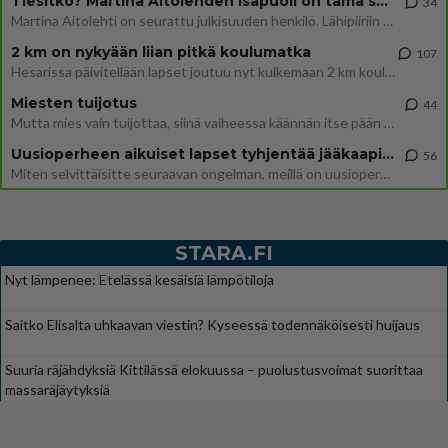
Tiesitkö? Martina Aitolehden isäpuoli on tämä suosittu laulaja
34
Martina Aitolehti on seurattu julkisuuden henkilö. Lähipiiriin mahtuu muitakin tunnettuja henkilöitä. Tiesitkö, että Ma
2 km on nykyään liian pitkä koulumatka
107
Hesarissa päivitellään lapset joutuu nyt kulkemaan 2 km kouluun jösses. Ruostefillarilla tuo matka menee vaikka miten äk
Miesten tuijotus
44
Mutta mies vain tuijottaa, siinä vaiheessa käännän itse pään pois. Mikä juttu? Yleensä jos joku tuijottaa tai katsoo, hä
Uusioperheen aikuiset lapset tyhjentää jääkaapin käydessään
56
Miten selvittäisitte seuraavan ongelman, meillä on uusioperhe, minulla teini-ikäiset lapset ja puolisolla aikuiset, jotk
STARA.FI
Nyt lämpenee: Etelässä kesäisiä lämpötiloja
Saitko Elisalta uhkaavan viestin? Kyseessä todennäköisesti huijaus
Suuria räjähdyksiä Kittilässä elokuussa – puolustusvoimat suorittaa
massaräjäytyksiä