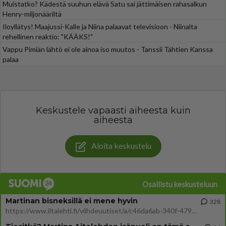
Muistatko? Kädestä suuhun elävä Satu sai jättimäisen rahasalkun
Henry-miljonääriltä
Iloyllätys! Maajussi-Kalle ja Niina palaavat televisioon - Niinalta
rehellinen reaktio: "KÄÄKS!"
Vappu Pimiän lähtö ei ole ainoa iso muutos - Tanssii Tähtien Kanssa
palaa
Keskustele vapaasti aiheesta kuin
aiheesta
Aloita keskustelu
Osallistu keskusteluun
Martinan bisneksillä ei mene hyvin
328
https://www.iltalehti.fi/viihdeuutiset/a/c46da6ab-340f-4790-aaa7-0865eed2336 Yrityksen konkurssihakemus on tullut kärä