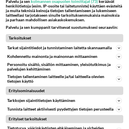
Palvelu ja sen
kolmannen osapuolen toimittajat (73)
keräävät
576
Poliisin mukaan nuori oli lähes täysi-ikäinen. Ennen iltakuutta tulleen ilmoituksen mukaan ihminen oli joutunut mahdoll
henkilötietoja (esim. IP-osoite tai laitetunniste) käyttäen evästeitä
06.08.2026 20:09
Iisalmi
ja muita teknisiä keinoja tietojen tallentamiseen ja lukemiseen
laitteellasi tarjotakseen sinulle tarkoituksenmukaisia mainoksia
ja parhaan mahdollisen asiakaskokemuksen.
41
kenen näköinen
Palvelu ja sen kumppanit tarvitsevat suostumuksesi seuraaviin:
537
kaivattusi on ?
07.08.2026 16:24
Ikävä
Tarkoitukset
35
Mikä on ollut
Tarkat sijaintitiedot ja tunnistaminen laitetta skannaamalla
533
Söpöintä välillämme?
Kohdennettu mainonta ja mainonnan mittaaminen
06.08.2026 14:44
Ikävä
Personoitu sisältö, sisällön mittaaminen, yleisötutkimus ja
29
palvelujen kehittäminen
Tykkäätköhän vielä minusta?
508
Yhtä paljon, kuin minä sinusta? Haaveissa ollaan kahdestaan, rauhassa ja lähennytään fyysisesti ja tutustutaan syvemmin
Tietojen tallentaminen laitteelle ja/tai laitteella olevien
06.08.2026 07:42
Ikävä
tietojen käyttö
Erityisominaisuudet
37
Olet ihana
490
Muru, sä oot ihana. Tunsitko sen sähkön meidän välillä kun oltiin ihan låhekkäin? 👩‍❤️‍👩❤️😼😘
Tarkkojen sijaintitietojen käyttäminen
05.08.2026 21:15
Ikävä
Tunnista laitteet aktiivisesti pyydettyjen tietojen perusteella
29
Hyvännäköinen pakkaus
Erityiset tarkoitukset
448
Olet hyvännäköinen pakkaus nainen.
06.08.2026 13:03
Ikävä
Tietoturva, väärinkäytösten ehkäiseminen ja virheiden