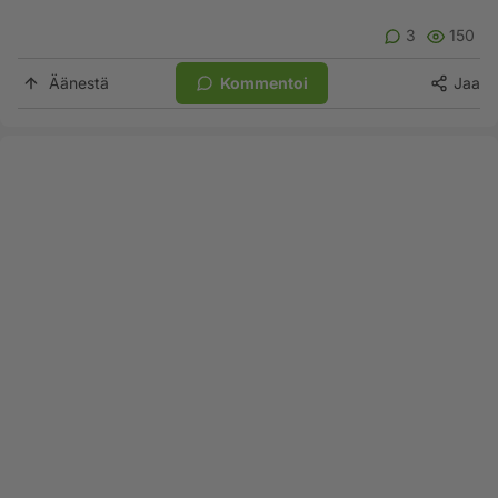
3
150
Äänestä
Kommentoi
Jaa