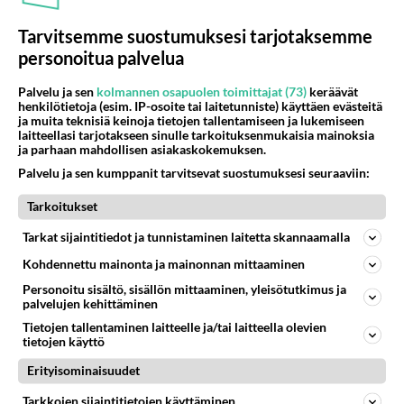
300
Martinan bisneksillä ei mene hyvin
Tarvitsemme suostumuksesi tarjotaksemme
1218
https://www.iltalehti.fi/viihdeuutiset/a/c46da6ab-340f-4790-aaa7-0865eed2336 Yrityksen konkurssihakemus on tullut kärä
personoitua palvelua
05.08.2026 05:51
Kotimaiset julkkisjuorut
Palvelu ja sen
kolmannen osapuolen toimittajat (73)
keräävät
95
2 km on nykyään liian pitkä koulumatka
henkilötietoja (esim. IP-osoite tai laitetunniste) käyttäen evästeitä
1021
Hesarissa päivitellään lapset joutuu nyt kulkemaan 2 km kouluun jösses. Ruostefillarilla tuo matka menee vaikka miten äk
ja muita teknisiä keinoja tietojen tallentamiseen ja lukemiseen
04.08.2026 10:07
Lieksa
laitteellasi tarjotakseen sinulle tarkoituksenmukaisia mainoksia
ja parhaan mahdollisen asiakaskokemuksen.
29
Tiesitkö? Martina Aitolehden isäpuoli on tämä suosittu laulaja
Palvelu ja sen kumppanit tarvitsevat suostumuksesi seuraaviin:
1001
Martina Aitolehti on seurattu julkisuuden henkilö. Lähipiiriin mahtuu muitakin tunnettuja henkilöitä. Tiesitkö, että Ma
05.08.2026 07:23
Kotimaiset julkkisjuorut
Tarkoitukset
Tarkat sijaintitiedot ja tunnistaminen laitetta skannaamalla
58
Mikä sinua ja kaivattuasi
916
Yhdistää??????
Kohdennettu mainonta ja mainonnan mittaaminen
04.08.2026 18:50
Ikävä
Personoitu sisältö, sisällön mittaaminen, yleisötutkimus ja
palvelujen kehittäminen
66
Mitä uskot hänen ajattelevan sinusta?
Tietojen tallentaminen laitteelle ja/tai laitteella olevien
876
😇
tietojen käyttö
04.08.2026 18:30
Ikävä
Erityisominaisuudet
45
Sinulle mies
Tarkkojen sijaintitietojen käyttäminen