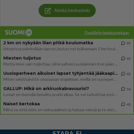
Aloita keskustelu
Osallistu keskusteluun
2 km on nykyään liian pitkä koulumatka
95
Hesarissa päivitellään lapset joutuu nyt kulkemaan 2 km kouluun jösses. Ruostefillarilla tuo matka menee vaikka miten äk
Miesten tuijotus
41
Mutta mies vain tuijottaa, siinä vaiheessa käännän itse pään pois. Mikä juttu? Yleensä jos joku tuijottaa tai katsoo, hä
Uusioperheen aikuiset lapset tyhjentää jääkaapin käydessään
41
Miten selvittäisitte seuraavan ongelman, meillä on uusioperhe, minulla teini-ikäiset lapset ja puolisolla aikuiset, jotk
GALLUP: Mikä on arkiruokabravuurisi?
16
Lomat on monella lomailtu ja arki alkaa. Se voi tarkoittaa myös sitä, että grillailut on grillattu ja palataan arjen ruo
Naiset kertokaa
43
Miksi se että mies on seksuaalinen ja haluaa seksiä ja te olette hänen mielestänne haluttava on vastenmielistä? Mikä sii
STARA.FI