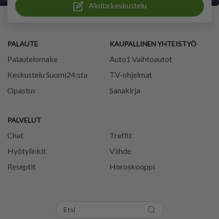
Aloita keskustelu
PALAUTE
KAUPALLINEN YHTEISTYÖ
Palautelomake
Auto1 Vaihtoautot
Keskustelu Suomi24:sta
TV-ohjelmat
Opastus
Sanakirja
PALVELUT
Chat
Treffit
Hyötylinkit
Viihde
Reseptit
Horoskooppi