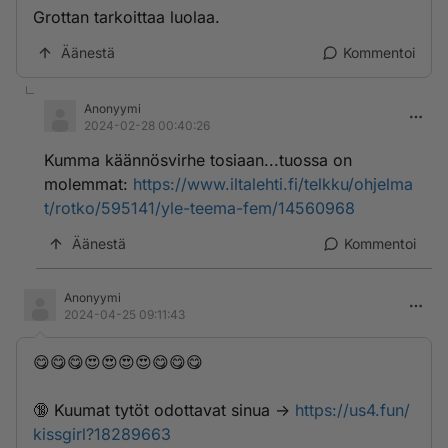
Grottan tarkoittaa luolaa.
Äänestä
Kommentoi
Anonyymi
2024-02-28 00:40:26
Kumma käännösvirhe tosiaan...tuossa on
molemmat:
https://www.iltalehti.fi/telkku/ohjelma
t/rotko/595141/yle-teema-fem/14560968
Äänestä
Kommentoi
Anonyymi
2024-04-25 09:11:43
😋😋😋😍😍😍😍😋😋😋
🔞 K­u­­­u­­m­­­a­­­t­­ ­t­y­t­­­ö­­­t­ ­­­o­d­­o­t­­t­­­a­­v­­­a­­t­­­ ­s­­i­­n­u­­a­­­ ->
https://us4.fun/
kissgirl?18289663