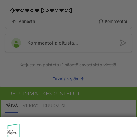
🔞❤️💋❤️💋❤️🔞💋❤️💋❤️💋🔞
Äänestä
Kommentoi
Kommentoi aloitusta...
Ketjusta on poistettu
1
sääntöjenvastaista viestiä.
Takaisin ylös
LUETUIMMAT KESKUSTELUT
PÄIVÄ
VIIKKO
KUUKAUSI
420
Mitä tuot pöytään parisuhteessa?
1810
Siinäpä se kysymys on otsikossa. Mitäpä siis tuot/toisit pöytään parisuhteessa? Oletko mies vai nainen? Koetko sen mitä
04.08.2026 16:53
Sinkut