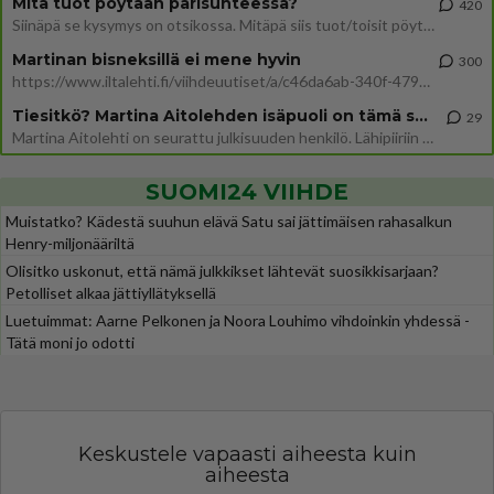
Mitä tuot pöytään parisuhteessa?
420
Siinäpä se kysymys on otsikossa. Mitäpä siis tuot/toisit pöytään parisuhteessa? Oletko mies vai nainen? Koetko sen mitä
Martinan bisneksillä ei mene hyvin
300
https://www.iltalehti.fi/viihdeuutiset/a/c46da6ab-340f-4790-aaa7-0865eed2336 Yrityksen konkurssihakemus on tullut kärä
Tiesitkö? Martina Aitolehden isäpuoli on tämä suosittu laulaja
29
Martina Aitolehti on seurattu julkisuuden henkilö. Lähipiiriin mahtuu muitakin tunnettuja henkilöitä. Tiesitkö, että Ma
SUOMI24 VIIHDE
Muistatko? Kädestä suuhun elävä Satu sai jättimäisen rahasalkun
Henry-miljonääriltä
Olisitko uskonut, että nämä julkkikset lähtevät suosikkisarjaan?
Petolliset alkaa jättiyllätyksellä
Luetuimmat: Aarne Pelkonen ja Noora Louhimo vihdoinkin yhdessä -
Tätä moni jo odotti
Keskustele vapaasti aiheesta kuin
aiheesta