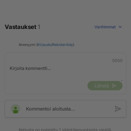
Vastaukset
1
Vanhimmat
Anonyymi (
Kirjaudu
/
Rekisteröidy
)
5000
Lähetä
Kommentoi aloitusta...
Ketjusta on poistettu
1
sääntöjenvastaista viestiä.