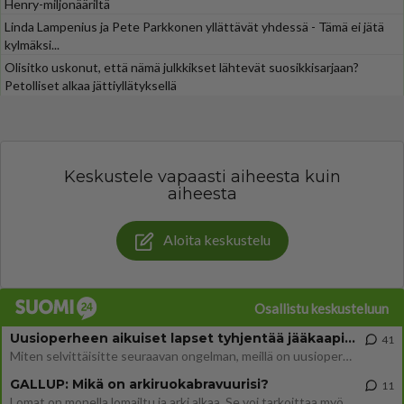
Henry-miljonääriltä
Linda Lampenius ja Pete Parkkonen yllättävät yhdessä - Tämä ei jätä
kylmäksi...
Olisitko uskonut, että nämä julkkikset lähtevät suosikkisarjaan?
Petolliset alkaa jättiyllätyksellä
Keskustele vapaasti aiheesta kuin
aiheesta
Aloita keskustelu
Osallistu keskusteluun
Uusioperheen aikuiset lapset tyhjentää jääkaapin käydessään
41
Miten selvittäisitte seuraavan ongelman, meillä on uusioperhe, minulla teini-ikäiset lapset ja puolisolla aikuiset, jotk
GALLUP: Mikä on arkiruokabravuurisi?
11
Lomat on monella lomailtu ja arki alkaa. Se voi tarkoittaa myös sitä, että grillailut on grillattu ja palataan arjen ruo