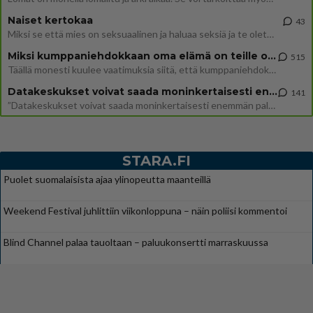
Naiset kertokaa
43
Miksi se että mies on seksuaalinen ja haluaa seksiä ja te olette hänen mielestänne haluttava on vastenmielistä? Mikä sii
Miksi kumppaniehdokkaan oma elämä on teille ongelma?
515
Täällä monesti kuulee vaatimuksia siitä, että kumppaniehdokkaalla ei saisi olla lemmikkejä, lapsia, kavereita, eksiä, su
Datakeskukset voivat saada moninkertaisesti enemmän palautuksia kuin mitä ne maksavat veroja
141
”Datakeskukset voivat saada moninkertaisesti enemmän palautuksia kuin mitä ne maksavat veroja”, sanoo professori Jussi K
STARA.FI
Puolet suomalaisista ajaa ylinopeutta maanteillä
Weekend Festival juhlittiin viikonloppuna – näin poliisi kommentoi
Blind Channel palaa tauoltaan – paluukonsertti marraskuussa