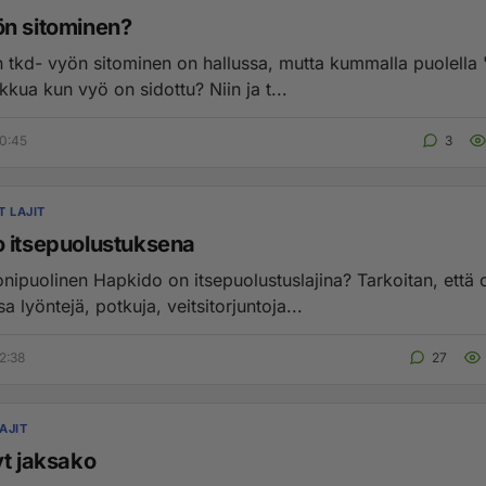
n sitominen?
n tkd- vyön sitominen on hallussa, mutta kummalla puolella 
kkua kun vyö on sidottu? Niin ja t...
0:45
3
T LAJIT
 itsepuolustuksena
olinen Hapkido on itsepuolustuslajina? Tarkoitan, että onko
 lyöntejä, potkuja, veitsitorjuntoja...
2:38
27
AJIT
yt jaksako