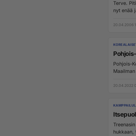
Terve. Piti
nyt enää 
20.04.2006 
KOREALAISE
Pohjois
Pohjois-K
20.04.2022 
KAMPPAILUL
Itsepuo
Treenasin Tae Kwondoa kuusi vu
hukkaan, t