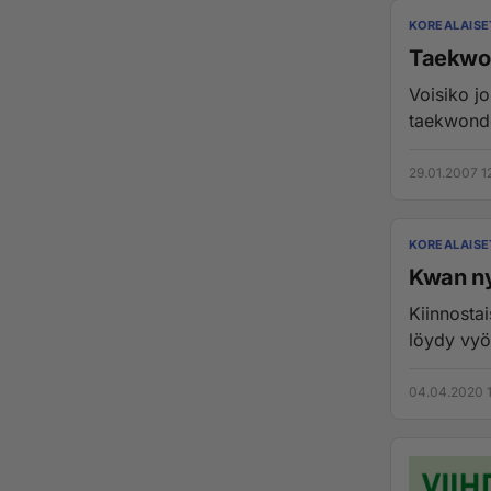
KOREALAISE
Taekwon
Voisiko j
taekwondo
29.01.2007 1
KOREALAISE
Kwan ny
Kiinnostai
04.04.2020 1