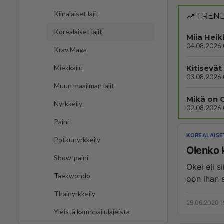
Kiinalaiset lajit
TREND
Korealaiset lajit
Miia Heik
04.08.2026 
Krav Maga
Kitisevät 
Miekkailu
03.08.2026 
Muun maailman lajit
Nyrkkeily
02.08.2026 
Paini
KOREALAISE
Potkunyrkkeily
Olenko 
Show-paini
Okei eli 
Taekwondo
oon ihan 
Thainyrkkeily
29.06.2020 1
Yleistä kamppailulajeista