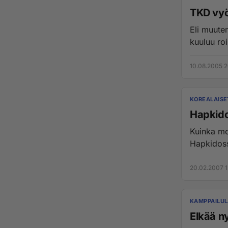
TKD vyö
Eli muute
kuuluu roi
10.08.2005 2
KOREALAISE
Hapkido
Kuinka monipu
Hapkidossa
20.02.2007 1
KAMPPAILUL
Elkää n