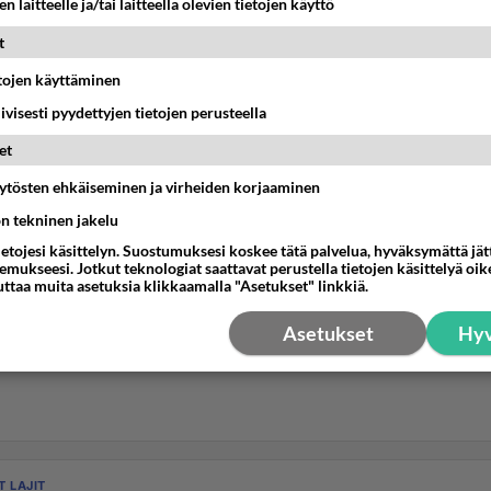
n laitteelle ja/tai laitteella olevien tietojen käyttö
t
etojen käyttäminen
iivisesti pyydettyjen tietojen perusteella
et
äytösten ehkäiseminen ja virheiden korjaaminen
ön tekninen jakelu
ietojesi käsittelyn. Suostumuksesi koskee tätä palvelua, hyväksymättä jä
mukseesi. Jotkut teknologiat saattavat perustella tietojen käsittelyä oike
uttaa muita asetuksia klikkaamalla "Asetukset" linkkiä.
Asetukset
Hyv
T LAJIT