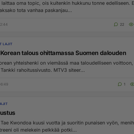
 laittaa oma topic, ois kuitenkin hukkunu tonne edelliseen. Eli elkää
jaksako tota vanhaa paskanjau...
12:44
22
T LAJIT
-Korean talous ohittamassa Suomen dalouden
orean yhteishenki on viemässä maa taloudelliseen voittoon,
Maailman Tankki rahoitussivusto. MTV3 siteer...
06:49
1
AJIT
lustus
otta ja suoritin punaisen vyön, menihän vuodet
reeni oli melekein pelkkää potki...