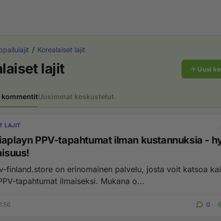
pailulajit
Korealaiset lajit
laiset lajit
Uusi k
 kommentit
Uusimmat keskustelut
T LAJIT
iaplayn PPV-tapahtumat ilman kustannuksia - 
aisuus!
tv-finland.store on erinomainen palvelu, josta voit katsoa ka
PPV-tapahtumat ilmaiseksi. Mukana o...
1:56
0