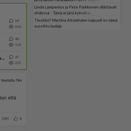
Linda Lampenius ja Pete Parkkonen yllättävät
yhdessä - Tämä ei jätä kylmäksi...
Tiesitkö? Martina Aitolehden isäpuoli on tämä
59
suosittu laulaja
616
40
119
47
Mikä on Ogierin ulosajon syy? Tekninen vika? Sairauskohtaus? Kuuliko väärän nuotin?
225
Vastattu 7kk
tan että
2161
0