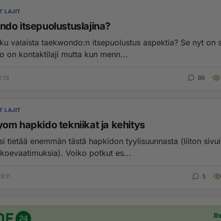
T LAJIT
do itsepuolustuslajina?
oku valaista taekwondo:n itsepuolustus aspektia? Se nyt on s
 on kontaktilaji mutta kun menn...
2:13
86
T LAJIT
om hapkido tekniikat ja kehitys
si tietää enemmän tästä hapkidon tyylisuunnasta (liiton sivuil
löydy vyökoevaatimuksia). Voiko potkut es...
9:11
5