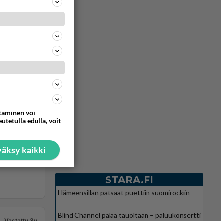
ttäminen voi
utetulla edulla, voit
äksy kaikki
STARA.FI
Hämeensillan patsaat puettiin suomirockiin
Blind Channel palaa tauoltaan – paluukonsertti
Vastattu 3v