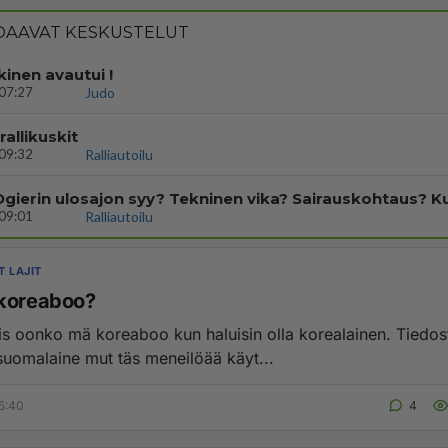
AAVAT KESKUSTELUT
kinen avautui !
07:27
Judo
rallikuskit
09:32
Ralliautoilu
09:01
Ralliautoilu
T LAJIT
koreaboo?
siis oonko mä koreaboo kun haluisin olla korealainen. Tiedos
suomalaine mut täs meneilöää käyt...
5:40
4