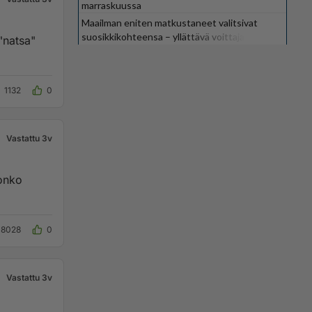
marraskuussa
Maailman eniten matkustaneet valitsivat
suosikkikohteensa – yllättävä voittaja
"natsa"
1132
0
Vastattu 3v
8028
0
Vastattu 3v