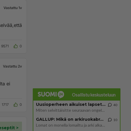
Vastattu 1v
elvää,että
9571
0
Vastattu 2v
ta ei
Osallistu keskusteluun
Uusioperheen aikuiset lapset tyhjentää jääkaapin käydessään
1717
0
40
Miten selvittäisitte seuraavan ongelman, meillä on uusioperhe, minulla teini-ikäiset lapset ja puolisolla aikuiset, jotk
GALLUP: Mikä on arkiruokabravuurisi?
10
Lomat on monella lomailtu ja arki alkaa. Se voi tarkoittaa myös sitä, että grillailut on grillattu ja palataan arjen ruo