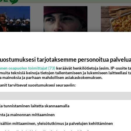
uostumuksesi tarjotaksemme personoitua palvelu
nen osapuolen toimittajat (73)
keräävät henkilötietoja (esim. IP-osoite ta
 muita teknisiä keinoja tietojen tallentamiseen ja lukemiseen laitteellasi t
a mainoksia ja parhaan mahdollisen asiakaskokemuksen.
T LAJIT
anit tarvitsevat suostumuksesi seuraaviin:
do vyöt?
set vyöt on ja missä järjestyksessä ne menee ja kuinka kaua
ä ne saa esim kauanko pitää harras...
t ja tunnistaminen laitetta skannaamalla
ta ja mainonnan mittaaminen
2:47
20
sisällön mittaaminen, yleisötutkimus ja palvelujen kehittäminen