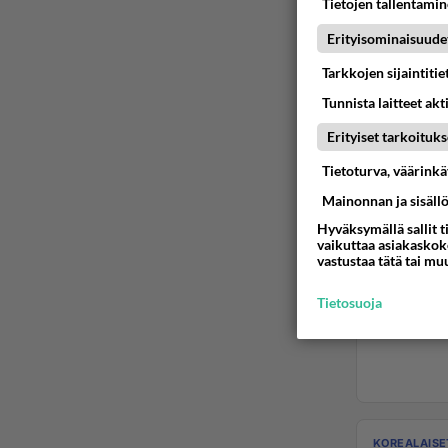
Tietojen tallentamine
Erityisominaisuude
Tarkkojen sijaintiti
Tunnista laitteet akt
Erityiset tarkoituks
Tietoturva, väärink
Mainonnan ja sisäll
Hyväksymällä sallit t
vaikuttaa asiakaskoke
vastustaa tätä tai mu
Tietosuoja
KOREALAISE