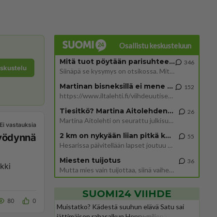
Osallistu keskusteluun
Mitä tuot pöytään parisuhteessa?
346
eskustelu
Siinäpä se kysymys on otsikossa. Mitäpä siis tuot/toisit pöytään parisuhteessa? Oletko mies vai nainen? Koetko sen mitä
Martinan bisneksillä ei mene hyvin
152
https://www.iltalehti.fi/viihdeuutiset/a/c46da6ab-340f-4790-aaa7-0865eed2336 Yrityksen konkurssihakemus on tullut kärä
Tiesitkö? Martina Aitolehden isäpuoli on tämä suosittu laulaja
26
Martina Aitolehti on seurattu julkisuuden henkilö. Lähipiiriin mahtuu muitakin tunnettuja henkilöitä. Tiesitkö, että Ma
Ei vastauksia
2 km on nykyään liian pitkä koulumatka
hyödynnä
55
Hesarissa päivitellään lapset joutuu nyt kulkemaan 2 km kouluun jösses. Ruostefillarilla tuo matka menee vaikka miten äk
Miesten tuijotus
36
ikki
Mutta mies vain tuijottaa, siinä vaiheessa käännän itse pään pois. Mikä juttu? Yleensä jos joku tuijottaa tai katsoo, hä
SUOMI24 VIIHDE
80
0
Muistatko? Kädestä suuhun elävä Satu sai
jättimäisen rahasalkun Henry-miljonääriltä