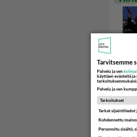
Tarvitsemme s
Palvelu ja sen
kolman
käyttäen evästeitä ja
tarkoituksenmukaisi
KOREALAISE
Palvelu ja sen kumpp
hanmoo
Tarkoitukset
minkäväri
menee ett
Tarkat sijaintitiedo
Kohdennettu mainon
11.06.2006 1
Personoitu sisältö, 