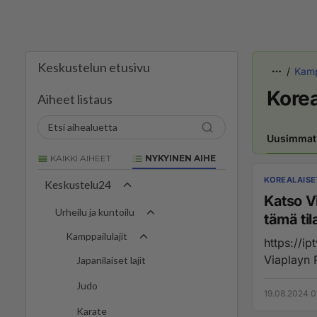
Keskustelun etusivu
Kamp
Korea
Aiheet listaus
Uusimmat
KAIKKI AIHEET
NYKYINEN AIHE
KOREALAISE
Keskustelu24
Katso V
Urheilu ja kuntoilu
tämä til
Kamppailulajit
https://ip
Viaplayn 
Japanilaiset lajit
Judo
19.08.2024 0
Karate