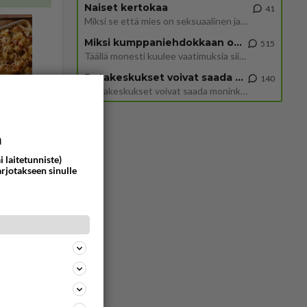
Naiset kertokaa
41
Miksi se että mies on seksuaalinen ja haluaa seksiä ja te olette hänen mielestänne haluttava on vastenmielistä? Mikä sii
Miksi kumppaniehdokkaan oma elämä on teille ongelma?
515
Täällä monesti kuulee vaatimuksia siitä, että kumppaniehdokkaalla ei saisi olla lemmikkejä, lapsia, kavereita, eksiä, su
Datakeskukset voivat saada moninkertaisesti enemmän palautuksia kuin mitä ne maksavat veroja
140
”Datakeskukset voivat saada moninkertaisesti enemmän palautuksia kuin mitä ne maksavat veroja”, sanoo professori Jussi K
a
i laitetunniste)
arjotakseen sinulle
Vastattu 2v
n vöihin
5686
0