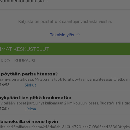
Kommentoi aloitusta...
Ketjusta on poistettu
3
sääntöjenvastaista viestiä.
Takaisin ylös
MMAT KESKUSTELUT
IKKO
KUUKAUSI
t pöytään parisuhteessa?
16:53
Sinkut
nykyään liian pitkä koulumatka
10:07
Lieksa
bisneksillä ei mene hyvin