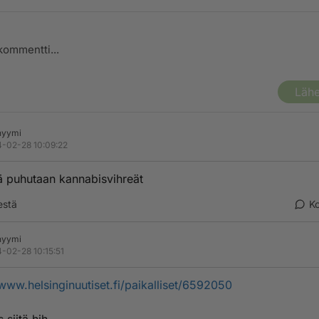
Lähe
nyymi
-02-28 10:09:22
 puhutaan kannabisvihreät
estä
K
nyymi
-02-28 10:15:51
/www.helsinginuutiset.fi/paikalliset/6592050