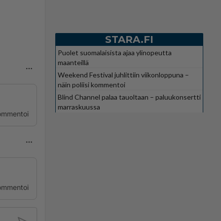
STARA.FI
Puolet suomalaisista ajaa ylinopeutta
maanteillä
Weekend Festival juhlittiin viikonloppuna –
näin poliisi kommentoi
Blind Channel palaa tauoltaan – paluukonsertti
marraskuussa
ommentoi
ommentoi