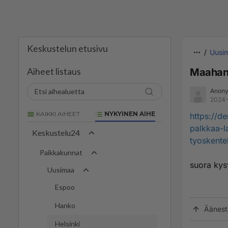
Keskustelun etusivu
Uusi
Aiheet listaus
Maahanm
Anony
2024-
KAIKKI AIHEET
NYKYINEN AIHE
https://d
palkkaa-l
Keskustelu24
tyoskente
Paikkakunnat
suora ky
Uusimaa
Espoo
Hanko
Äänest
Helsinki