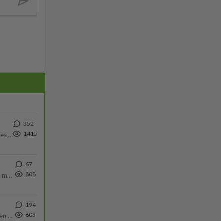
352
1415
Siinäpä se kysymys on otsikossa. Mitäpä siis tuot/toisit pöytään parisuhteessa? Oletko mies vai nainen? Koetko sen mitä
67
808
Hesarissa päivitellään lapset joutuu nyt kulkemaan 2 km kouluun jösses. Ruostefillarilla tuo matka menee vaikka miten äk
194
803
https://www.iltalehti.fi/viihdeuutiset/a/c46da6ab-340f-4790-aaa7-0865eed2336 Yrityksen konkurssihakemus on tullut kärä