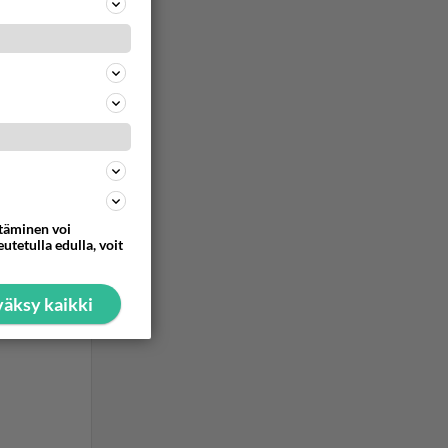
ttäminen voi
utetulla edulla, voit
äksy kaikki