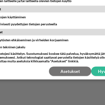
n laitteelle ja/tai laitteella olevien tietojen käyttö
t
etojen käyttäminen
iivisesti pyydettyjen tietojen perusteella
et
äytösten ehkäiseminen ja virheiden korjaaminen
ön tekninen jakelu
ietojesi käsittelyn. Suostumuksesi koskee tätä palvelua, hyväksymättä jä
mukseesi. Jotkut teknologiat saattavat perustella tietojen käsittelyä oike
uttaa muita asetuksia klikkaamalla "Asetukset" linkkiä.
Asetukset
Hyv