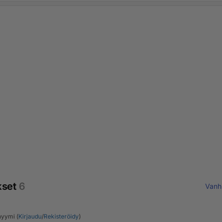
kset
6
Vanh
yymi (
Kirjaudu
/
Rekisteröidy
)