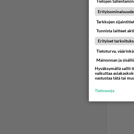
Tietojen tallentamine
Erityisominaisuude
Tarkkojen sijaintiti
Tunnista laitteet akt
Erityiset tarkoituks
Tietoturva, väärink
Mainonnan ja sisäll
Hyväksymällä sallit t
vaikuttaa asiakaskoke
vastustaa tätä tai mu
Tietosuoja