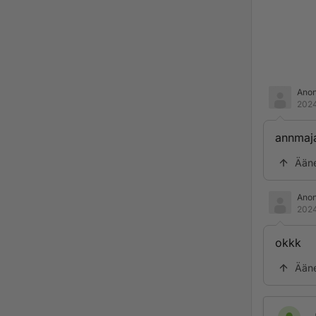
Ano
2024
annmaj
Ään
Ano
2024
okkk
Ään