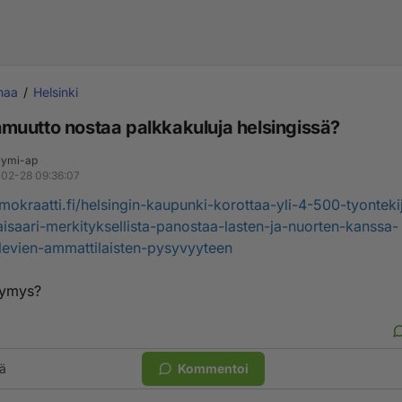
maa
Helsinki
uutto nostaa palkkakuluja helsingissä?
ymi-ap
02-28 09:36:07
emokraatti.fi/helsingin-kaupunki-korottaa-yli-4-500-tyonteki
aisaari-merkityksellista-panostaa-lasten-ja-nuorten-kanssa-
levien-ammattilaisten-pysyvyyteen
symys?
ä
Kommentoi