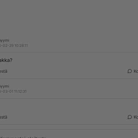
nyymi
-02-29 10:28:11
akka?
estä
K
nyymi
-03-01 11:12:31
estä
K