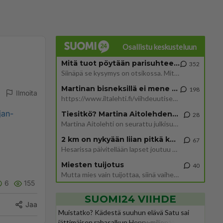
Osallistu keskusteluun
Mitä tuot pöytään parisuhteessa?
352
Siinäpä se kysymys on otsikossa. Mitäpä siis tuot/toisit pöytään parisuhteessa? Oletko mies vai nainen? Koetko sen mitä
Martinan bisneksillä ei mene hyvin
198
Ilmoita
https://www.iltalehti.fi/viihdeuutiset/a/c46da6ab-340f-4790-aaa7-0865eed2336 Yrityksen konkurssihakemus on tullut kärä
jan-
Tiesitkö? Martina Aitolehden isäpuoli on tämä suosittu laulaja
28
Martina Aitolehti on seurattu julkisuuden henkilö. Lähipiiriin mahtuu muitakin tunnettuja henkilöitä. Tiesitkö, että Ma
2 km on nykyään liian pitkä koulumatka
67
Hesarissa päivitellään lapset joutuu nyt kulkemaan 2 km kouluun jösses. Ruostefillarilla tuo matka menee vaikka miten äk
Miesten tuijotus
40
Mutta mies vain tuijottaa, siinä vaiheessa käännän itse pään pois. Mikä juttu? Yleensä jos joku tuijottaa tai katsoo, hä
6
155
SUOMI24 VIIHDE
Jaa
Muistatko? Kädestä suuhun elävä Satu sai
jättimäisen rahasalkun Henry-miljonääriltä