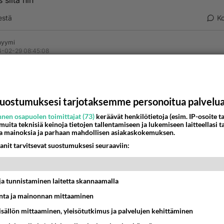
 siitä hih
estä
K
nyymi
-02-29 08:45:08
ssarit?
a
uostumuksesi tarjotaksemme personoitua palvelu
estä
K
nen osapuolen toimittajat (73)
keräävät henkilötietoja (esim. IP-osoite ta
 muita teknisiä keinoja tietojen tallentamiseen ja lukemiseen laitteellasi t
nyymi
a mainoksia ja parhaan mahdollisen asiakaskokemuksen.
-02-29 08:53:05
anit tarvitsevat suostumuksesi seuraaviin:
s tuo hyvää jopa palkat nousee.
estä
K
t ja tunnistaminen laitetta skannaamalla
ta ja mainonnan mittaaminen
sisällön mittaaminen, yleisötutkimus ja palvelujen kehittäminen