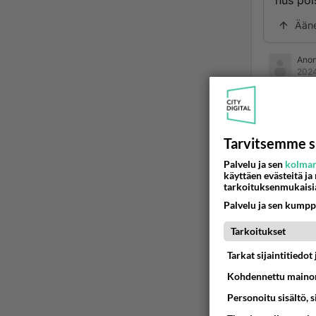
hus pois
Ään
Ano
2024
Viherva
Puhuka
Tarvitsemme s
Ään
Palvelu ja sen
kolman
käyttäen evästeitä ja
Ano
tarkoituksenmukaisi
2024
Palvelu ja sen kumpp
Kannabi
Tarkoitukset
Ään
Tarkat sijaintitiedo
Kohdennettu mainon
Personoitu sisältö, 