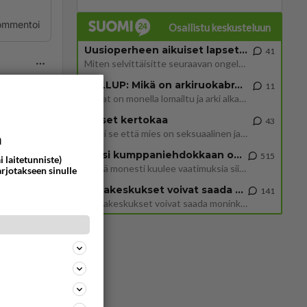
ommentoi
Osallistu keskusteluun
Uusioperheen aikuiset lapset tyhjentää jääkaapin käydessään
41
Miten selvittäisitte seuraavan ongelman, meillä on uusioperhe, minulla teini-ikäiset lapset ja puolisolla aikuiset, jotk
GALLUP: Mikä on arkiruokabravuurisi?
11
Lomat on monella lomailtu ja arki alkaa. Se voi tarkoittaa myös sitä, että grillailut on grillattu ja palataan arjen ruo
Naiset kertokaa
43
Miksi se että mies on seksuaalinen ja haluaa seksiä ja te olette hänen mielestänne haluttava on vastenmielistä? Mikä sii
a
ommentoi
Miksi kumppaniehdokkaan oma elämä on teille ongelma?
515
i laitetunniste)
Täällä monesti kuulee vaatimuksia siitä, että kumppaniehdokkaalla ei saisi olla lemmikkejä, lapsia, kavereita, eksiä, su
arjotakseen sinulle
Datakeskukset voivat saada moninkertaisesti enemmän palautuksia kuin mitä ne maksavat veroja
141
”Datakeskukset voivat saada moninkertaisesti enemmän palautuksia kuin mitä ne maksavat veroja”, sanoo professori Jussi K
ommentoi