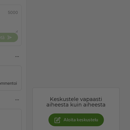
5000
tä
ommentoi
Keskustele vapaasti
aiheesta kuin aiheesta
Aloita keskustelu