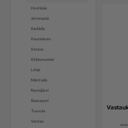
Hyvinkää
Järvenpää
Karkkila
Kauniainen
Kerava
Kirkkonummi
Lohja
Mäntsälä
Nurmijärvi
Raasepori
Vastau
Tuusula
Vantaa
Anon