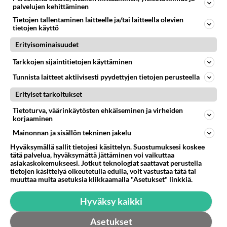
suotta anneta yhden konkurssin lannistaa . Tuskin
palvelujen kehittäminen
mökki mahdollisuuksineen tyhjilleen jää. Uusi
Tietojen tallentaminen laitteelle ja/tai laitteella olevien
tietojen käyttö
firma pystyyn puhtaalta pöydältä . Talolla on
potentiaalia toimia, kunhan ei ole vanhan yhtiön
Erityisominaisuudet
velat enää taakkana niskassa. Painetaan resettiä ja
Tarkkojen sijaintitietojen käyttäminen
velat nollaantuu.
Tunnista laitteet aktiivisesti pyydettyjen tietojen perusteella
Äänestä
Kommentoi
Erityiset tarkoitukset
Tietoturva, väärinkäytösten ehkäiseminen ja virheiden
Anonyymi
korjaaminen
2024-03-01 05:47:01
Mainonnan ja sisällön tekninen jakelu
Yleensä on niin, että kaikki irtain myydään
Hyväksymällä sallit tietojesi käsittelyn. Suostumuksesi koskee
huutokaupalla velkojen maksuun, ja vain kuoret
tätä palvelua, hyväksymättä jättäminen voi vaikuttaa
jää jäljelle. Ei siitä ole kovin helppo aloittaa.
asiakaskokemukseesi. Jotkut teknologiat saattavat perustella
tietojen käsittelyä oikeutetulla edulla, voit vastustaa tätä tai
muuttaa muita asetuksia klikkaamalla "Asetukset" linkkiä.
Äänestä
Kommentoi
Hyväksy kaikki
Anonyymi
2024-03-01 07:06:21
Asetukset