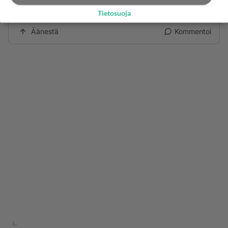
Alue järjestää vanhusten palvelut,ei kunta
Tietosuoja
Äänestä
Kommentoi