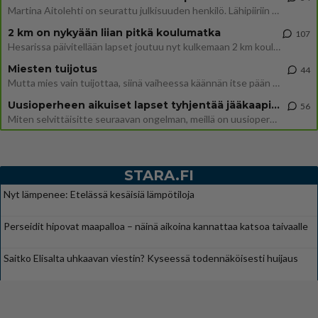
Martina Aitolehti on seurattu julkisuuden henkilö. Lähipiiriin mahtuu muitakin tunnettuja henkilöitä. Tiesitkö, että Ma
2 km on nykyään liian pitkä koulumatka
107
Hesarissa päivitellään lapset joutuu nyt kulkemaan 2 km kouluun jösses. Ruostefillarilla tuo matka menee vaikka miten äk
Miesten tuijotus
44
Mutta mies vain tuijottaa, siinä vaiheessa käännän itse pään pois. Mikä juttu? Yleensä jos joku tuijottaa tai katsoo, hä
Uusioperheen aikuiset lapset tyhjentää jääkaapin käydessään
56
Miten selvittäisitte seuraavan ongelman, meillä on uusioperhe, minulla teini-ikäiset lapset ja puolisolla aikuiset, jotk
STARA.FI
Nyt lämpenee: Etelässä kesäisiä lämpötiloja
Perseidit hipovat maapalloa – näinä aikoina kannattaa katsoa taivaalle
Saitko Elisalta uhkaavan viestin? Kyseessä todennäköisesti huijaus