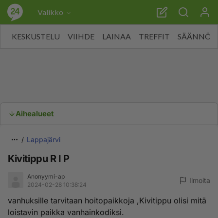
Valikko
KESKUSTELU
VIIHDE
LAINAA
TREFFIT
SÄÄNNÖT
Aihealueet
Lappajärvi
Kivitippu R I P
Anonyymi-ap
Ilmoita
2024-02-28 10:38:24
vanhuksille tarvitaan hoitopaikkoja ,Kivitippu olisi mitä
loistavin paikka vanhainkodiksi.