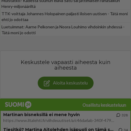
Muistatko? Kädestä suuhun elävä Satu sai jättimäisen rahasalkun
Henry-miljonääriltä
TTK-voittaja Johannes Holopainen paljasti iloisen uutisen - Tätä moni
ehti jo odottaa
Luetuimmat: Aarne Pelkonen ja Noora Louhimo vihdoinkin yhdessä -
Tätä moni jo odotti
Keskustele vapaasti aiheesta kuin
aiheesta
Aloita keskustelu
Osallistu keskusteluun
Martinan bisneksillä ei mene hyvin
328
https://www.iltalehti.fi/viihdeuutiset/a/c46da6ab-340f-4790-aaa7-0865eed2336 Yrityksen konkurssihakemus on tullut kärä
Tiesitkö? Martina Aitolehden isäpuoli on tämä suosittu laulaja
34