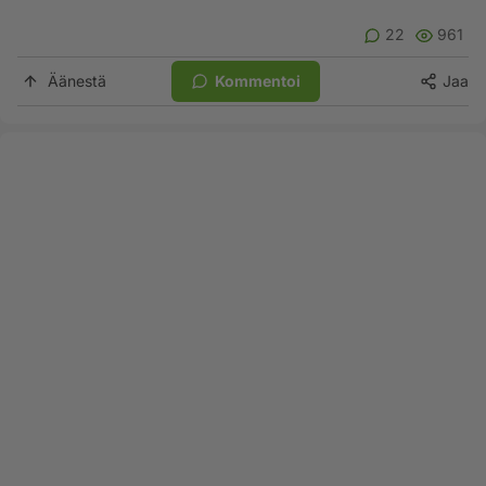
22
961
Äänestä
Kommentoi
Jaa