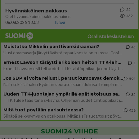
22
Hyvännäköinen pakkaus
432
Olet hyvännäköinen pakkaus nainen.
06.08.2026 13:03
Ikävä
Osallistu keskusteluun
Muistatko Mikkelin panttivankidraaman?
45
Uusi draamasarja järkyttävästä tapauksesta on tulossa. Tositapahtumiin perustuva sarja ammentaa vuoden 1986 Mikkelin pan
Ernest Lawson täräytti erikoisen heiton TTK-lehdistötilaisuudessa: " Onko tässä tarkoituksena...?"
1
Ernest Lawson esitteli uudet TTK-tähtioppilaat ja opettajat torstaina 6.8. lehdistölle. Tulevalla kaudella on yksi hausk
Jos SDP ei voita reilusti, persut kumoavat demokratian Suomesta
591
Näin tekisi ainakin Rydman seuratessaan idolinsa Trumpin mallia https://www.is.fi/politiikka/art-2000012187244.html
Uuden TTK-juontajan ympärillä epätietoisuus sakenee - Nyt MTV hämmentää soppaa
35
TTK tulee taas tänä syksynä. Ohjelman uudet tähtioppilaat julkistetaan torstaina 6. elokuuta klo 14 alkavassa lehdistö
Mitä tuot pöytään parisuhteessa?
458
Siinäpä se kysymys on otsikossa. Mitäpä siis tuot/toisit pöytään parisuhteessa? Oletko mies vai nainen? Koetko sen mitä
SUOMI24 VIIHDE