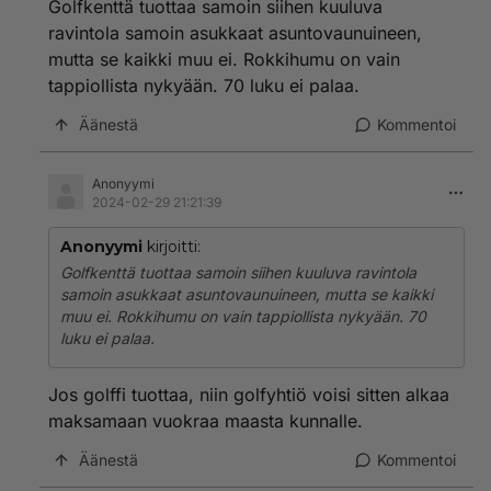
Golfkenttä tuottaa samoin siihen kuuluva
ravintola samoin asukkaat asuntovaunuineen,
mutta se kaikki muu ei. Rokkihumu on vain
tappiollista nykyään. 70 luku ei palaa.
Äänestä
Kommentoi
Anonyymi
2024-02-29 21:21:39
Anonyymi
kirjoitti:
Golfkenttä tuottaa samoin siihen kuuluva ravintola
samoin asukkaat asuntovaunuineen, mutta se kaikki
muu ei. Rokkihumu on vain tappiollista nykyään. 70
luku ei palaa.
Jos golffi tuottaa, niin golfyhtiö voisi sitten alkaa
maksamaan vuokraa maasta kunnalle.
Äänestä
Kommentoi