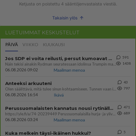
Ketjusta on poistettu
4
sääntöjenvastaista viestiä.
Takaisin ylös
LUETUIMMAT KESKUSTELUT
PÄIVÄ
VIIKKO
KUUKAUSI
591
Jos SDP ei voita reilusti, persut kumoavat demokratian Suomesta
1438
Näin tekisi ainakin Rydman seuratessaan idolinsa Trumpin mallia https://www.is.fi/politiikka/art-2000012187244.html
06.08.2026 09:02
Maailman menoa
43
Anteeksi arkuuteni
797
Olen säälittävä, mitä tulee sinun kohtaamiseen. Tunnen vaan itseni todella epävarmaksi sun kanssa. Jos minun olisi pitän
06.08.2026 16:54
Ikävä
471
Perussuomalaisten kannatus nousi rytinällä Ylen tänään julkaisemassa tuoreimmassa gallup-kyselyssä.
689
https://yle.fi/a/74-20239449 Perussuomalaisilla hurja- ja ylivoimaisesti suurin nousu tässä uudessa Ylen gallupissa. Kyl
06.08.2026 03:24
Maailman menoa
5
Kuka melkein täysi-ikäinen hukkui?