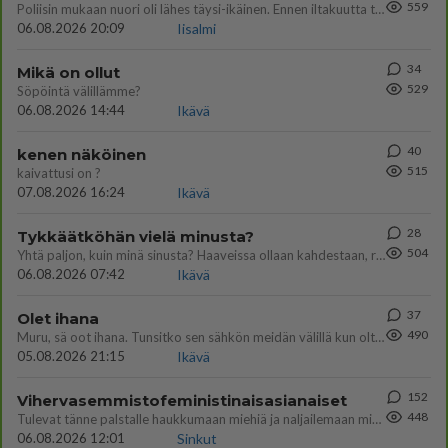
559
Poliisin mukaan nuori oli lähes täysi-ikäinen. Ennen iltakuutta tulleen ilmoituksen mukaan ihminen oli joutunut mahdoll
06.08.2026 20:09
Iisalmi
34
Mikä on ollut
529
Söpöintä välillämme?
06.08.2026 14:44
Ikävä
40
kenen näköinen
515
kaivattusi on ?
07.08.2026 16:24
Ikävä
28
Tykkäätköhän vielä minusta?
504
Yhtä paljon, kuin minä sinusta? Haaveissa ollaan kahdestaan, rauhassa ja lähennytään fyysisesti ja tutustutaan syvemmin
06.08.2026 07:42
Ikävä
37
Olet ihana
490
Muru, sä oot ihana. Tunsitko sen sähkön meidän välillä kun oltiin ihan låhekkäin? 👩‍❤️‍👩❤️😼😘
05.08.2026 21:15
Ikävä
152
Vihervasemmistofeministinaisasianaiset
448
Tulevat tänne palstalle haukkumaan miehiä ja naljailemaan miehelle, kehuvat olevansa heitä parempia. Itse asuvat MIEHE
06.08.2026 12:01
Sinkut