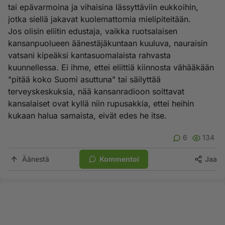
tai epävarmoina ja vihaisina lässyttäviin eukkoihin,
jotka siellä jakavat kuolemattomia mielipiteitään.
Jos olisin eliitin edustaja, vaikka ruotsalaisen
kansanpuolueen äänestäjäkuntaan kuuluva, nauraisin
vatsani kipeäksi kantasuomalaista rahvasta
kuunnellessa. Ei ihme, ettei eliittiä kiinnosta vähääkään
"pitää koko Suomi asuttuna" tai säilyttää
terveyskeskuksia, nää kansanradioon soittavat
kansalaiset ovat kyllä niin rupusakkia, ettei heihin
kukaan halua samaista, eivät edes he itse.
6
134
Äänestä
Kommentoi
Jaa