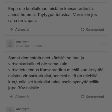
Enpä ole kuullutkaan mistään kansanradiosta.
Jännä homma. Täytyypä tutustua. Varsinkin jos
sana on vapaa.
Äänestä
Kommentoi
Anonyymi
2024-04-07 13:18:05
Samat dementoituneet känisiät soittaa ja
virtsankarkailu ei ole sama kuin
virtsatietulehdus.Kansanradion miehiä kun ärsyttää
naisten virtsankarkailut,onneksi niitä on miehillä
kun,tuollaiset karkailut tulee usein synnyttäneiille
jopa 30v naisille.
Äänestä
Kommentoi
Anonyymi