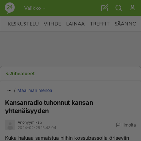
Valikko
KESKUSTELU
VIIHDE
LAINAA
TREFFIT
SÄÄNNÖT
Aihealueet
Maailman menoa
Kansanradio tuhonnut kansan
yhtenäisyyden
Anonyymi-ap
Ilmoita
2024-02-28 15:43:04
Kuka haluaa samaistua niihin kossubassolla öriseviin