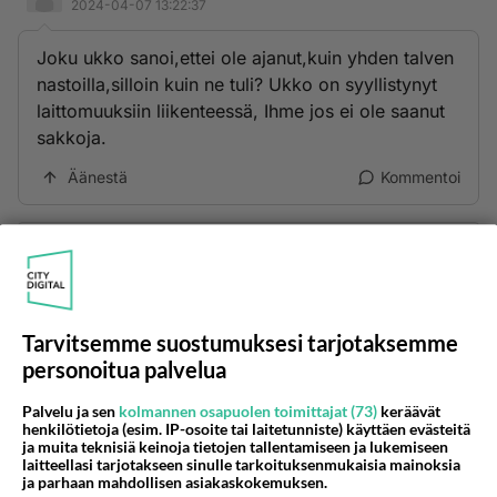
2024-04-07 13:22:37
Joku ukko sanoi,ettei ole ajanut,kuin yhden talven
nastoilla,silloin kuin ne tuli? Ukko on syyllistynyt
laittomuuksiin liikenteessä, Ihme jos ei ole saanut
sakkoja.
Äänestä
Kommentoi
Kommentoi aloitusta...
Ketjusta on poistettu
2
sääntöjenvastaista viestiä.
Tarvitsemme suostumuksesi tarjotaksemme
personoitua palvelua
Takaisin ylös
Palvelu ja sen
kolmannen osapuolen toimittajat (73)
keräävät
henkilötietoja (esim. IP-osoite tai laitetunniste) käyttäen evästeitä
LUETUIMMAT KESKUSTELUT
ja muita teknisiä keinoja tietojen tallentamiseen ja lukemiseen
laitteellasi tarjotakseen sinulle tarkoituksenmukaisia mainoksia
ja parhaan mahdollisen asiakaskokemuksen.
PÄIVÄ
VIIKKO
KUUKAUSI