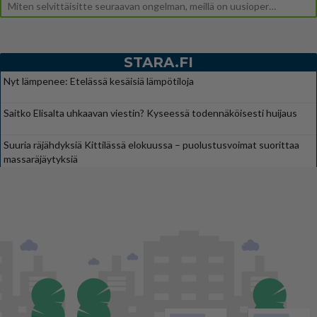
Miten selvittäisitte seuraavan ongelman, meillä on uusioperhe, minulla teini-ikäiset lapset ja puolisolla aikuiset, jotk
STARA.FI
Nyt lämpenee: Etelässä kesäisiä lämpötiloja
Saitko Elisalta uhkaavan viestin? Kyseessä todennäköisesti huijaus
Suuria räjähdyksiä Kittilässä elokuussa – puolustusvoimat suorittaa
massaräjäytyksiä