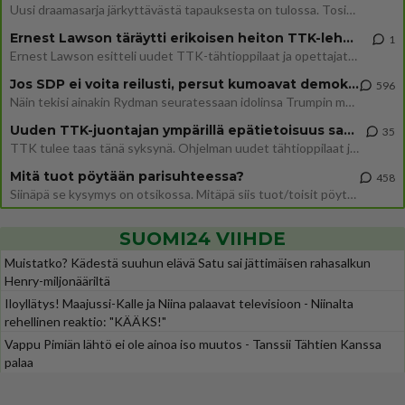
Uusi draamasarja järkyttävästä tapauksesta on tulossa. Tositapahtumiin perustuva sarja ammentaa vuoden 1986 Mikkelin pan
Ernest Lawson täräytti erikoisen heiton TTK-lehdistötilaisuudessa: " Onko tässä tarkoituksena...?"
1
Ernest Lawson esitteli uudet TTK-tähtioppilaat ja opettajat torstaina 6.8. lehdistölle. Tulevalla kaudella on yksi hausk
Jos SDP ei voita reilusti, persut kumoavat demokratian Suomesta
596
Näin tekisi ainakin Rydman seuratessaan idolinsa Trumpin mallia https://www.is.fi/politiikka/art-2000012187244.html
Uuden TTK-juontajan ympärillä epätietoisuus sakenee - Nyt MTV hämmentää soppaa
35
TTK tulee taas tänä syksynä. Ohjelman uudet tähtioppilaat julkistetaan torstaina 6. elokuuta klo 14 alkavassa lehdistö
Mitä tuot pöytään parisuhteessa?
458
Siinäpä se kysymys on otsikossa. Mitäpä siis tuot/toisit pöytään parisuhteessa? Oletko mies vai nainen? Koetko sen mitä
SUOMI24 VIIHDE
Muistatko? Kädestä suuhun elävä Satu sai jättimäisen rahasalkun
Henry-miljonääriltä
Iloyllätys! Maajussi-Kalle ja Niina palaavat televisioon - Niinalta
rehellinen reaktio: "KÄÄKS!"
Vappu Pimiän lähtö ei ole ainoa iso muutos - Tanssii Tähtien Kanssa
palaa