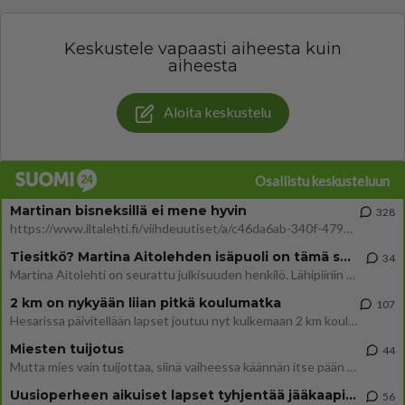
Keskustele vapaasti aiheesta kuin
aiheesta
Aloita keskustelu
Osallistu keskusteluun
Martinan bisneksillä ei mene hyvin
328
https://www.iltalehti.fi/viihdeuutiset/a/c46da6ab-340f-4790-aaa7-0865eed2336 Yrityksen konkurssihakemus on tullut kärä
Tiesitkö? Martina Aitolehden isäpuoli on tämä suosittu laulaja
34
Martina Aitolehti on seurattu julkisuuden henkilö. Lähipiiriin mahtuu muitakin tunnettuja henkilöitä. Tiesitkö, että Ma
2 km on nykyään liian pitkä koulumatka
107
Hesarissa päivitellään lapset joutuu nyt kulkemaan 2 km kouluun jösses. Ruostefillarilla tuo matka menee vaikka miten äk
Miesten tuijotus
44
Mutta mies vain tuijottaa, siinä vaiheessa käännän itse pään pois. Mikä juttu? Yleensä jos joku tuijottaa tai katsoo, hä
Uusioperheen aikuiset lapset tyhjentää jääkaapin käydessään
56