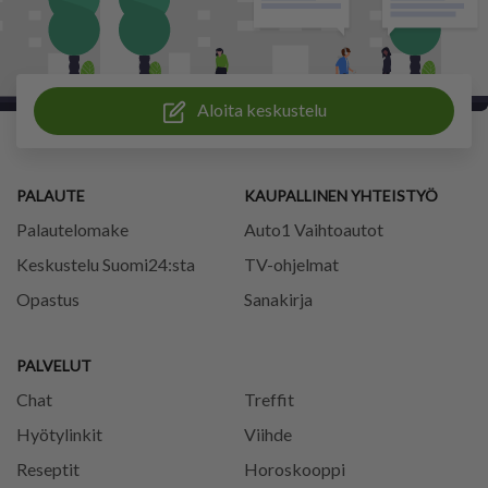
Aloita keskustelu
PALAUTE
KAUPALLINEN YHTEISTYÖ
Palautelomake
Auto1 Vaihtoautot
Keskustelu Suomi24:sta
TV-ohjelmat
Opastus
Sanakirja
PALVELUT
Chat
Treffit
Hyötylinkit
Viihde
Reseptit
Horoskooppi