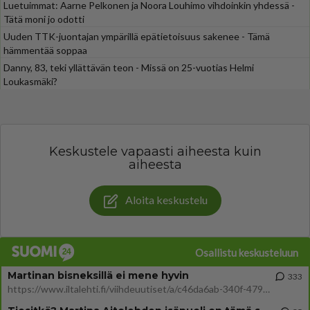
Luetuimmat: Aarne Pelkonen ja Noora Louhimo vihdoinkin yhdessä -
Tätä moni jo odotti
Uuden TTK-juontajan ympärillä epätietoisuus sakenee - Tämä
hämmentää soppaa
Danny, 83, teki yllättävän teon - Missä on 25-vuotias Helmi
Loukasmäki?
Keskustele vapaasti aiheesta kuin
aiheesta
Aloita keskustelu
Osallistu keskusteluun
Martinan bisneksillä ei mene hyvin
333
https://www.iltalehti.fi/viihdeuutiset/a/c46da6ab-340f-4790-aaa7-0865eed2336 Yrityksen konkurssihakemus on tullut kärä