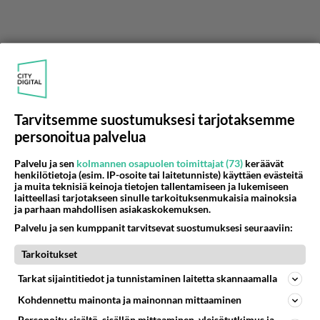
Tarvitsemme suostumuksesi tarjotaksemme
personoitua palvelua
Palvelu ja sen
kolmannen osapuolen toimittajat (73)
keräävät
henkilötietoja (esim. IP-osoite tai laitetunniste) käyttäen evästeitä
ja muita teknisiä keinoja tietojen tallentamiseen ja lukemiseen
laitteellasi tarjotakseen sinulle tarkoituksenmukaisia mainoksia
ja parhaan mahdollisen asiakaskokemuksen.
Anonyymi
Palvelu ja sen kumppanit tarvitsevat suostumuksesi seuraaviin:
2024-02-28 16:29:33
👍👍👍👍👍
Tarkoitukset
1
Äänestä
Kommentoi
Tarkat sijaintitiedot ja tunnistaminen laitetta skannaamalla
Kohdennettu mainonta ja mainonnan mittaaminen
Anonyymi