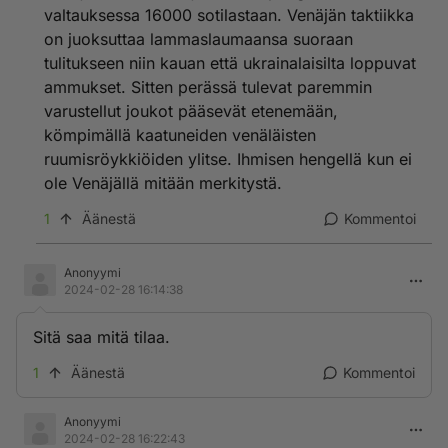
valtauksessa 16000 sotilastaan. Venäjän taktiikka
on juoksuttaa lammaslaumaansa suoraan
tulitukseen niin kauan että ukrainalaisilta loppuvat
ammukset. Sitten perässä tulevat paremmin
varustellut joukot pääsevät etenemään,
kömpimällä kaatuneiden venäläisten
ruumisröykkiöiden ylitse. Ihmisen hengellä kun ei
ole Venäjällä mitään merkitystä.
1
Äänestä
Kommentoi
Anonyymi
2024-02-28 16:14:38
Sitä saa mitä tilaa.
1
Äänestä
Kommentoi
Anonyymi
2024-02-28 16:22:43