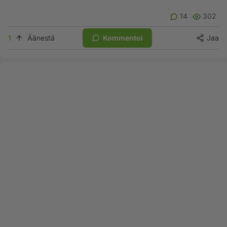
14
302
1
Äänestä
Kommentoi
Jaa