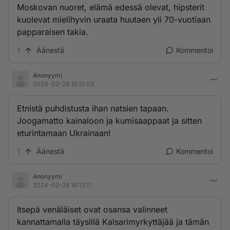
Moskovan nuoret, elämä edessä olevat, hipsterit
kuolevat mielihyvin uraata huutaen yli 70-vuotiaan
papparaisen takia.
1
Äänestä
Kommentoi
Anonyymi
2024-02-28 16:12:03
Etnistä puhdistusta ihan natsien tapaan.
Joogamatto kainaloon ja kumisaappaat ja sitten
eturintamaan Ukrainaan!
1
Äänestä
Kommentoi
Anonyymi
2024-02-28 16:13:17
Itsepä venäläiset ovat osansa valinneet
kannattamalla täysillä Kalsarimyrkyttäjää ja tämän