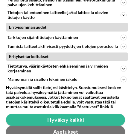
Personoitu sisältö, sisällön mittaaminen, yleisötutkimus ja
2024-02-28 16:28:01
palvelujen kehittäminen
Tietojen tallentaminen laitteelle ja/tai laitteella olevien
Siinä vaiheessa kun Pietarin ja Moskovan
tietojen käyttö
kermaperseet joutuvat rintamalla, Puuttinin
Erityisominaisuudet
valtakausi loppuu.
Tarkkojen sijaintitietojen käyttäminen
1
Äänestä
Kommentoi
Tunnista laitteet aktiivisesti pyydettyjen tietojen perusteella
Erityiset tarkoitukset
Anonyymi
2024-02-28 16:39:46
Tietoturva, väärinkäytösten ehkäiseminen ja virheiden
korjaaminen
Toivottavasti.
Mainonnan ja sisällön tekninen jakelu
Äänestä
Kommentoi
Hyväksymällä sallit tietojesi käsittelyn. Suostumuksesi koskee
tätä palvelua, hyväksymättä jättäminen voi vaikuttaa
asiakaskokemukseesi. Jotkut teknologiat saattavat perustella
Anonyymi
tietojen käsittelyä oikeutetulla edulla, voit vastustaa tätä tai
muuttaa muita asetuksia klikkaamalla "Asetukset" linkkiä.
2024-02-28 17:24:43
Tuosta tuli mieleen, että olisiko maailma
Hyväksy kaikki
turvallisempi paikka elää ilman yhtä digtaattoria,
vai ilman 1000 000 venäläistä.
Asetukset