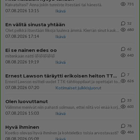
731
Kaivatultasi? Anna jokin tunniste itsestäni tai hänestä.
07.08.2026 13:15
Ikävä
52
En välitä sinusta yhtään
680
Olet pelkkä itsestään liikoja luuleva ämmä. Kierrän sinut kaukaa nyt ja aina. Olit mulle pelkkä lelu vaan.
07.08.2026 17:14
Ikävä
62
Ei se nainen edes oo
643
mitenkään nätti 🤣🤣🤣🤣🤣
08.08.2026 19:19
Ikävä
7
Ernest Lawson täräytti erikoisen heiton TTK-lehdistötilaisuudessa: " Onko tässä tarkoituksena...?"
626
Ernest Lawson esitteli uudet TTK-tähtioppilaat ja opettajat torstaina 6.8. lehdistölle. Tulevalla kaudella on yksi hausk
07.08.2026 07:20
Kotimaiset julkkisjuorut
33
Olen luovuttanut
603
Välimme menivät niin pahasti solmuun, ettei niitä voi enää korjata. On aika jatkaa elämässä eteenpäin. Toivon sulle kaik
07.08.2026 15:03
Ikävä
78
Hyvä ihminen
486
Koetko olevasi hyvä ihminen ja kohteletko toisia arvostavasti?
08.08.2026 05:09
Ikävä