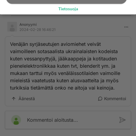
Äänestä
Kommentoi
Tietosuoja
Anonyymi
2024-02-28 16:46:21
Venäjän syrjäseutujen aviomiehet veivät
vaimoilleen sotasaalista ukrainalaisten kodeista
kuten vessanpyttyjä, jääkaappeja ja kotitauden
pienelelektroniikkaa kuten tvt, blenderit ym. ja
mukaan tarttui myös venäläissotilaiden vaimoille
mieleistä vaatetusta kuten alusvaatteita ja myös
turkiksia tietämättä onko ne aitoja vai keinoja.
Äänestä
Kommentoi
Kommentoi aloitusta...