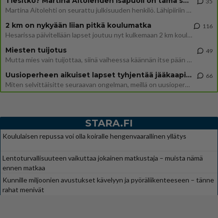
Tiesitkö? Martina Aitolehden isäpuoli on tämä suosittu laulaja
35
Martina Aitolehti on seurattu julkisuuden henkilö. Lähipiiriin mahtuu muitakin tunnettuja henkilöitä. Tiesitkö, että Ma
2 km on nykyään liian pitkä koulumatka
116
Hesarissa päivitellään lapset joutuu nyt kulkemaan 2 km kouluun jösses. Ruostefillarilla tuo matka menee vaikka miten äk
Miesten tuijotus
49
Mutta mies vain tuijottaa, siinä vaiheessa käännän itse pään pois. Mikä juttu? Yleensä jos joku tuijottaa tai katsoo, hä
Uusioperheen aikuiset lapset tyhjentää jääkaapin käydessään
66
Miten selvittäisitte seuraavan ongelman, meillä on uusioperhe, minulla teini-ikäiset lapset ja puolisolla aikuiset, jotk
STARA.FI
Koululaisen repussa voi olla koiralle hengenvaarallinen yllätys
Lentoturvallisuuteen vaikuttaa jokainen matkustaja – muista nämä
ennen matkaa
Kunnille miljoonien avustukset kävelyyn ja pyöräliikenteeseen – tänne
rahat menivät