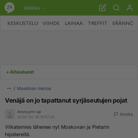
Valikko
KESKUSTELU
VIIHDE
LAINAA
TREFFIT
SÄÄNNÖT
Aihealueet
Maailman menoa
Venäjä on jo tapattanut syrjäseutujen pojat
Anonyymi-ap
Ilmoita
2024-02-28 15:57:24
Viikatemies lähenee nyt Moskovan ja Pietarin
hipstereitä.