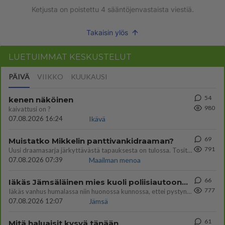
Ketjusta on poistettu
4
sääntöjenvastaista viestiä.
Takaisin ylös
LUETUIMMAT KESKUSTELUT
PÄIVÄ
VIIKKO
KUUKAUSI
54
kenen näköinen
980
kaivattusi on ?
07.08.2026 16:24
Ikävä
69
Muistatko Mikkelin panttivankidraaman?
791
Uusi draamasarja järkyttävästä tapauksesta on tulossa. Tositapahtumiin perustuva sarja ammentaa vuoden 1986 Mikkelin pan
07.08.2026 07:39
Maailman menoa
66
Iäkäs Jämsäläinen mies kuoli poliisiautoon matkalla Jyväskylän putkaan
777
Iäkäs vanhus humalassa niin huonossa kunnossa, ettei pystynyt huolehtimaan itsestään niin ainoa apu sillä hetkellä oli
07.08.2026 12:07
Jämsä
61
Mitä haluaisit kysyä tänään