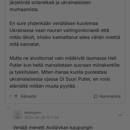
järjetöntä sotaretkeä ja ukrainalaisten
murhaamista.
En sure yhdenkään venäläisen kuolemaa
Ukrainassa vaan nauran vahingoniloisesti että
mitäs läksit, olisiko kannattanut edes vähän miettiä
mitä kannatat.
Mutta ne aivottomat vain määkivät laumassa Heil
Putler kun heitä marssitetaan suoraan miinakentille
ja tykkituleen. Miten ihanaa kuolla puolestasi
ukrainalaisessa ojassa Oi Suuri Putler, en voisi
elämältä mitään muuta pyytää.
1
Äänestä
Kommentoi
Anonyymi
2024-02-28 16:17:59
Venäjä menetti Avdijivkan kaupungin