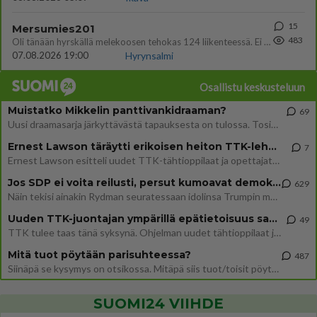
15
Mersumies201
483
Oli tänään hyrskällä melekoosen tehokas 124 liikenteessä. Ei paljon vastamäki haitannu....
07.08.2026 19:00
Hyrynsalmi
Osallistu keskusteluun
Muistatko Mikkelin panttivankidraaman?
69
Uusi draamasarja järkyttävästä tapauksesta on tulossa. Tositapahtumiin perustuva sarja ammentaa vuoden 1986 Mikkelin pan
Ernest Lawson täräytti erikoisen heiton TTK-lehdistötilaisuudessa: " Onko tässä tarkoituksena...?"
7
Ernest Lawson esitteli uudet TTK-tähtioppilaat ja opettajat torstaina 6.8. lehdistölle. Tulevalla kaudella on yksi hausk
Jos SDP ei voita reilusti, persut kumoavat demokratian Suomesta
629
Näin tekisi ainakin Rydman seuratessaan idolinsa Trumpin mallia https://www.is.fi/politiikka/art-2000012187244.html
Uuden TTK-juontajan ympärillä epätietoisuus sakenee - Nyt MTV hämmentää soppaa
49
TTK tulee taas tänä syksynä. Ohjelman uudet tähtioppilaat julkistetaan torstaina 6. elokuuta klo 14 alkavassa lehdistö
Mitä tuot pöytään parisuhteessa?
487
Siinäpä se kysymys on otsikossa. Mitäpä siis tuot/toisit pöytään parisuhteessa? Oletko mies vai nainen? Koetko sen mitä
SUOMI24 VIIHDE