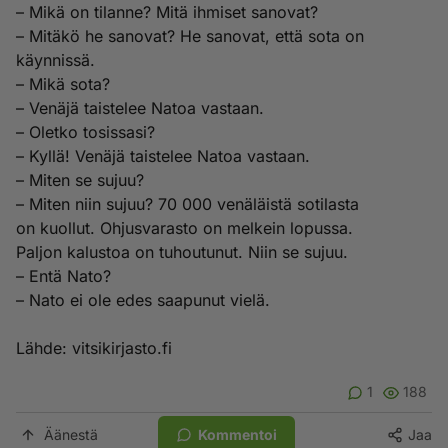
– Mikä on tilanne? Mitä ihmiset sanovat?
– Mitäkö he sanovat? He sanovat, että sota on
käynnissä.
– Mikä sota?
– Venäjä taistelee Natoa vastaan.
– Oletko tosissasi?
– Kyllä! Venäjä taistelee Natoa vastaan.
– Miten se sujuu?
– Miten niin sujuu? 70 000 venäläistä sotilasta
on kuollut. Ohjusvarasto on melkein lopussa.
Paljon kalustoa on tuhoutunut. Niin se sujuu.
– Entä Nato?
– Nato ei ole edes saapunut vielä.
Lähde: vitsikirjasto.fi
1
188
Äänestä
Kommentoi
Jaa