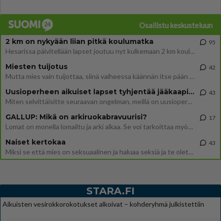
Osallistu keskusteluun
2 km on nykyään liian pitkä koulumatka
95
Hesarissa päivitellään lapset joutuu nyt kulkemaan 2 km kouluun jösses. Ruostefillarilla tuo matka menee vaikka miten äk
Miesten tuijotus
42
Mutta mies vain tuijottaa, siinä vaiheessa käännän itse pään pois. Mikä juttu? Yleensä jos joku tuijottaa tai katsoo, hä
Uusioperheen aikuiset lapset tyhjentää jääkaapin käydessään
43
Miten selvittäisitte seuraavan ongelman, meillä on uusioperhe, minulla teini-ikäiset lapset ja puolisolla aikuiset, jotk
GALLUP: Mikä on arkiruokabravuurisi?
17
Lomat on monella lomailtu ja arki alkaa. Se voi tarkoittaa myös sitä, että grillailut on grillattu ja palataan arjen ruo
Naiset kertokaa
43
Miksi se että mies on seksuaalinen ja haluaa seksiä ja te olette hänen mielestänne haluttava on vastenmielistä? Mikä sii
STARA.FI
Aikuisten vesirokkorokotukset alkoivat – kohderyhmä julkistettiin