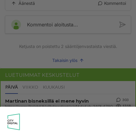
Äänestä
Kommentoi
Kommentoi aloitusta...
Ketjusta on poistettu
2
sääntöjenvastaista viestiä.
Takaisin ylös
LUETUIMMAT KESKUSTELUT
PÄIVÄ
VIIKKO
KUUKAUSI
303
Martinan bisneksillä ei mene hyvin
1318
https://www.iltalehti.fi/viihdeuutiset/a/c46da6ab-340f-4790-aaa7-0865eed2336 Yrityksen konkurssihakemus on tullut kärä
05.08.2026 05:51
Kotimaiset julkkisjuorut
30
Tiesitkö? Martina Aitolehden isäpuoli on tämä suosittu laulaja
1077
Martina Aitolehti on seurattu julkisuuden henkilö. Lähipiiriin mahtuu muitakin tunnettuja henkilöitä. Tiesitkö, että Ma