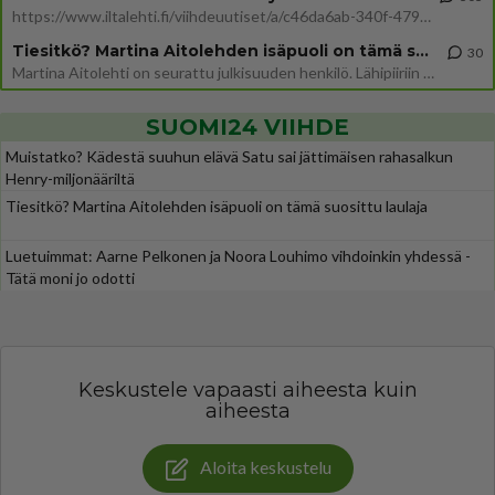
https://www.iltalehti.fi/viihdeuutiset/a/c46da6ab-340f-4790-aaa7-0865eed2336 Yrityksen konkurssihakemus on tullut kärä
Tiesitkö? Martina Aitolehden isäpuoli on tämä suosittu laulaja
30
Martina Aitolehti on seurattu julkisuuden henkilö. Lähipiiriin mahtuu muitakin tunnettuja henkilöitä. Tiesitkö, että Ma
SUOMI24 VIIHDE
Muistatko? Kädestä suuhun elävä Satu sai jättimäisen rahasalkun
Henry-miljonääriltä
Tiesitkö? Martina Aitolehden isäpuoli on tämä suosittu laulaja
Luetuimmat: Aarne Pelkonen ja Noora Louhimo vihdoinkin yhdessä -
Tätä moni jo odotti
Keskustele vapaasti aiheesta kuin
aiheesta
Aloita keskustelu