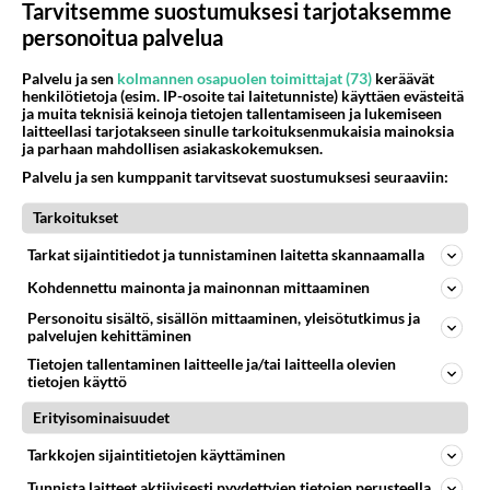
05.08.2026 07:23
Kotimaiset julkkisjuorut
Tarvitsemme suostumuksesi tarjotaksemme
personoitua palvelua
64
Mitä töitä kaivattusi on tehnyt?
887
😅
Palvelu ja sen
kolmannen osapuolen toimittajat (73)
keräävät
05.08.2026 13:25
Ikävä
henkilötietoja (esim. IP-osoite tai laitetunniste) käyttäen evästeitä
ja muita teknisiä keinoja tietojen tallentamiseen ja lukemiseen
laitteellasi tarjotakseen sinulle tarkoituksenmukaisia mainoksia
72
Voiko meidän välit
ja parhaan mahdollisen asiakaskokemuksen.
881
Koskaan parantua tästä?
Palvelu ja sen kumppanit tarvitsevat suostumuksesi seuraaviin:
05.08.2026 05:34
Ikävä
Tarkoitukset
429
Jos SDP ei voita reilusti, persut kumoavat demokratian Suomesta
763
Näin tekisi ainakin Rydman seuratessaan idolinsa Trumpin mallia https://www.is.fi/politiikka/art-2000012187244.html
Tarkat sijaintitiedot ja tunnistaminen laitetta skannaamalla
06.08.2026 09:02
Maailman menoa
Kohdennettu mainonta ja mainonnan mittaaminen
Personoitu sisältö, sisällön mittaaminen, yleisötutkimus ja
47
Onko kaivattusi
palvelujen kehittäminen
649
Kummallinen jossakin suhteessa?
05.08.2026 17:47
Ikävä
Tietojen tallentaminen laitteelle ja/tai laitteella olevien
tietojen käyttö
72
Mies, olenko ymmärtänyt oikein?
Erityisominaisuudet
608
Ystävyys/salainen suhde/molemmat ovat täysin poissuljettuja asioita? Nainen
05.08.2026 11:40
Ikävä
Tarkkojen sijaintitietojen käyttäminen
Tunnista laitteet aktiivisesti pyydettyjen tietojen perusteella