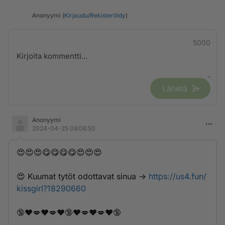
Anonyymi (
Kirjaudu
/
Rekisteröidy
)
5000
Lähetä
Anonyymi
2024-04-25 09:06:50
😍😍😍😋😋😋😋😍😍😍
😍 K­u­u­m­­­a­­­t­­ ­­­t­y­­­t­­ö­­­t­­­ ­o­d­­­o­t­t­­a­­v­­­­a­­­t­­­ ­­­s­­i­­n­­u­a­­­ ->
https://us4.fun/
kissgirl?18290660
🔞❤️💋❤️💋❤️🔞❤️💋❤️💋❤️🔞