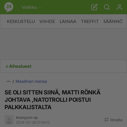
Valikko
KESKUSTELU
VIIHDE
LAINAA
TREFFIT
SÄÄNNÖT
Aihealueet
Maailman menoa
SE OLI SITTEN SIINÄ, MATTI RÖNKÄ
JOHTAVA ,NATOTROLLI POISTUI
PALKKALISTALTA
Anonyymi-ap
Ilmoita
2024-02-28 21:06:12