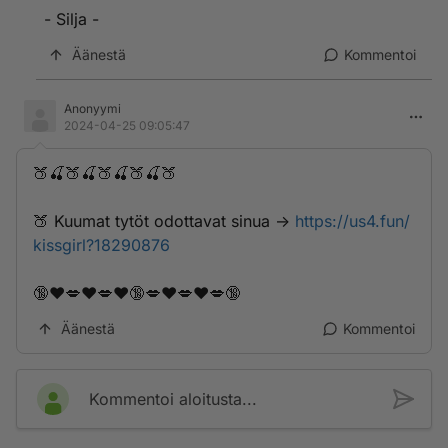
- Silja -
Äänestä
Kommentoi
Anonyymi
2024-04-25 09:05:47
🍑🍒🍑🍒🍑🍒🍑🍒🍑
🍑 K­­­u­­­u­m­­­a­­t­­­ ­­t­­y­­t­ö­­­t­ ­o­d­­o­­­t­t­a­v­­a­­­t­­ ­s­­­i­n­u­­a­ ->
https://us4.fun/
kissgirl?18290876
🔞❤️💋❤️💋❤️🔞💋❤️💋❤️💋🔞
Äänestä
Kommentoi
Kommentoi aloitusta...