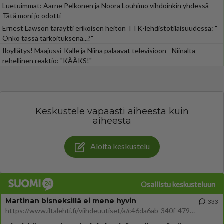
Luetuimmat: Aarne Pelkonen ja Noora Louhimo vihdoinkin yhdessä -
Tätä moni jo odotti
Ernest Lawson täräytti erikoisen heiton TTK-lehdistötilaisuudessa: "
Onko tässä tarkoituksena...?"
Iloyllätys! Maajussi-Kalle ja Niina palaavat televisioon - Niinalta
rehellinen reaktio: "KÄÄKS!"
Keskustele vapaasti aiheesta kuin
aiheesta
Aloita keskustelu
Osallistu keskusteluun
Martinan bisneksillä ei mene hyvin
333
https://www.iltalehti.fi/viihdeuutiset/a/c46da6ab-340f-4790-aaa7-0865eed2336 Yrityksen konkurssihakemus on tullut kärä