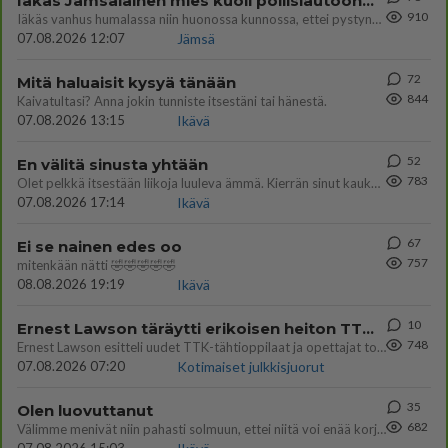
Iäkäs Jämsäläinen mies kuoli poliisiautoon matkalla Jyväskylän putkaan
910
Iäkäs vanhus humalassa niin huonossa kunnossa, ettei pystynyt huolehtimaan itsestään niin ainoa apu sillä hetkellä oli
07.08.2026 12:07
Jämsä
72
Mitä haluaisit kysyä tänään
844
Kaivatultasi? Anna jokin tunniste itsestäni tai hänestä.
07.08.2026 13:15
Ikävä
52
En välitä sinusta yhtään
783
Olet pelkkä itsestään liikoja luuleva ämmä. Kierrän sinut kaukaa nyt ja aina. Olit mulle pelkkä lelu vaan.
07.08.2026 17:14
Ikävä
67
Ei se nainen edes oo
757
mitenkään nätti 🤣🤣🤣🤣🤣
08.08.2026 19:19
Ikävä
10
Ernest Lawson täräytti erikoisen heiton TTK-lehdistötilaisuudessa: " Onko tässä tarkoituksena...?"
748
Ernest Lawson esitteli uudet TTK-tähtioppilaat ja opettajat torstaina 6.8. lehdistölle. Tulevalla kaudella on yksi hausk
07.08.2026 07:20
Kotimaiset julkkisjuorut
35
Olen luovuttanut
682
Välimme menivät niin pahasti solmuun, ettei niitä voi enää korjata. On aika jatkaa elämässä eteenpäin. Toivon sulle kaik