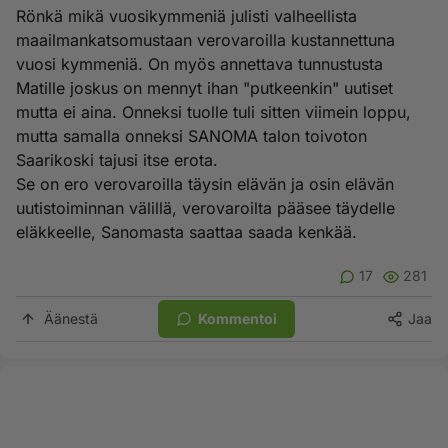
Rönkä mikä vuosikymmeniä julisti valheellista
maailmankatsomustaan verovaroilla kustannettuna
vuosi kymmeniä. On myös annettava tunnustusta
Matille joskus on mennyt ihan "putkeenkin" uutiset
mutta ei aina. Onneksi tuolle tuli sitten viimein loppu,
mutta samalla onneksi SANOMA talon toivoton
Saarikoski tajusi itse erota.
Se on ero verovaroilla täysin elävän ja osin elävän
uutistoiminnan välillä, verovaroilta pääsee täydelle
eläkkeelle, Sanomasta saattaa saada kenkää.
17
281
Äänestä
Kommentoi
Jaa