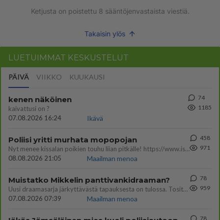
Ketjusta on poistettu
8
sääntöjenvastaista viestiä.
Takaisin ylös
LUETUIMMAT KESKUSTELUT
PÄIVÄ
VIIKKO
KUUKAUSI
74
kenen näköinen
1185
kaivattusi on ?
07.08.2026 16:24
Ikävä
458
Poliisi yritti murhata mopopojan
971
Nyt menee kissalan poikien touhu liian pitkälle! https://www.is.fi/kotimaa/art-2000012193221.html Karu video mopomiiti
08.08.2026 21:05
Maailman menoa
78
Muistatko Mikkelin panttivankidraaman?
959
Uusi draamasarja järkyttävästä tapauksesta on tulossa. Tositapahtumiin perustuva sarja ammentaa vuoden 1986 Mikkelin pan
07.08.2026 07:39
Maailman menoa
78