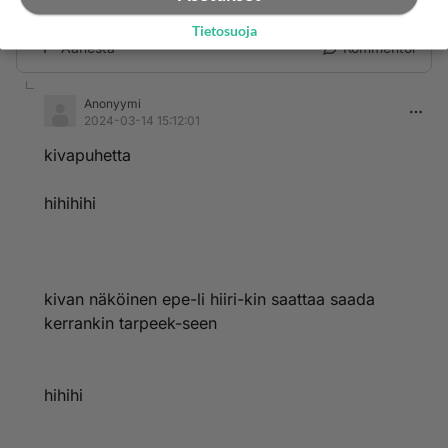
https://edelmannsamuli.blogspot.com
Tietosuoja
Äänestä
Kommentoi
Anonyymi
2024-03-14 15:12:01
kivapuhetta
hihihihi
kivan näköinen epe-li hiiri-kin saattaa saada
kerrankin tarpeek-seen
hihihi