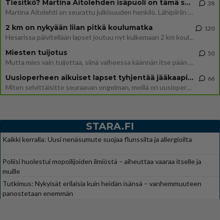
Tiesitkö? Martina Aitolehden isäpuoli on tämä suosittu laulaja
38
Martina Aitolehti on seurattu julkisuuden henkilö. Lähipiiriin mahtuu muitakin tunnettuja henkilöitä. Tiesitkö, että Ma
2 km on nykyään liian pitkä koulumatka
120
Hesarissa päivitellään lapset joutuu nyt kulkemaan 2 km kouluun jösses. Ruostefillarilla tuo matka menee vaikka miten äk
Miesten tuijotus
50
Mutta mies vain tuijottaa, siinä vaiheessa käännän itse pään pois. Mikä juttu? Yleensä jos joku tuijottaa tai katsoo, hä
Uusioperheen aikuiset lapset tyhjentää jääkaapin käydessään
66
Miten selvittäisitte seuraavan ongelman, meillä on uusioperhe, minulla teini-ikäiset lapset ja puolisolla aikuiset, jotk
STARA.FI
Kaikki kerralla: Uusi nenäsumute suojaa flunssilta ja allergioilta
Poliisi huolestui mopoilijoiden ilmiöstä – aiheuttaa vaaraa itselle ja
muille
Tutkimus: Nykyisät erilaisia kuin heidän isänsä – vanhemmuuteen
panostetaan enemmän