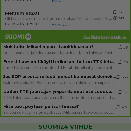
07.08.2026 15:03
Ikävä
16
Mersumies201
580
Oli tänään hyrskällä melekoosen tehokas 124 liikenteessä. Ei paljon vastamäki haitannu....
07.08.2026 19:00
Hyrynsalmi
Osallistu keskusteluun
Muistatko Mikkelin panttivankidraaman?
79
Uusi draamasarja järkyttävästä tapauksesta on tulossa. Tositapahtumiin perustuva sarja ammentaa vuoden 1986 Mikkelin pan
Ernest Lawson täräytti erikoisen heiton TTK-lehdistötilaisuudessa: " Onko tässä tarkoituksena...?"
10
Ernest Lawson esitteli uudet TTK-tähtioppilaat ja opettajat torstaina 6.8. lehdistölle. Tulevalla kaudella on yksi hausk
Jos SDP ei voita reilusti, persut kumoavat demokratian Suomesta
666
Näin tekisi ainakin Rydman seuratessaan idolinsa Trumpin mallia https://www.is.fi/politiikka/art-2000012187244.html
Uuden TTK-juontajan ympärillä epätietoisuus sakenee - Nyt MTV hämmentää soppaa
52
TTK tulee taas tänä syksynä. Ohjelman uudet tähtioppilaat julkistetaan torstaina 6. elokuuta klo 14 alkavassa lehdistö
Mitä tuot pöytään parisuhteessa?
492
Siinäpä se kysymys on otsikossa. Mitäpä siis tuot/toisit pöytään parisuhteessa? Oletko mies vai nainen? Koetko sen mitä
SUOMI24 VIIHDE