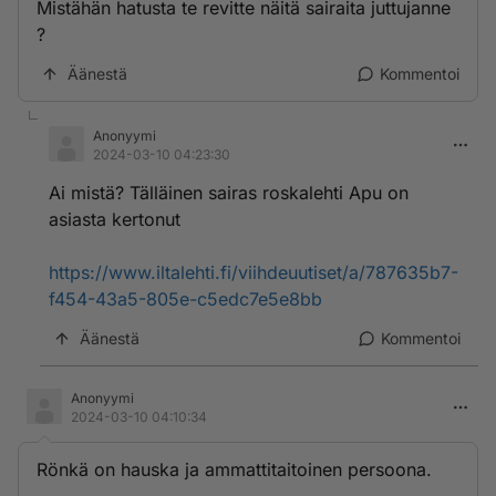
Mistähän hatusta te revitte näitä sairaita juttujanne
?
Äänestä
Kommentoi
Anonyymi
2024-03-10 04:23:30
Ai mistä? Tälläinen sairas roskalehti Apu on
asiasta kertonut
https://www.iltalehti.fi/viihdeuutiset/a/787635b7-
f454-43a5-805e-c5edc7e5e8bb
Äänestä
Kommentoi
Anonyymi
2024-03-10 04:10:34
Rönkä on hauska ja ammattitaitoinen persoona.