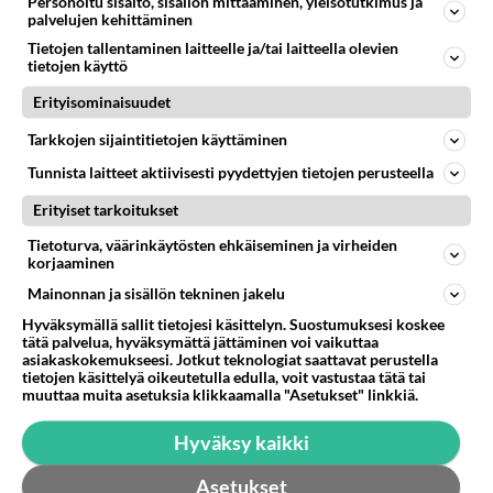
Personoitu sisältö, sisällön mittaaminen, yleisötutkimus ja
palvelujen kehittäminen
kansalaisilta.
Tietojen tallentaminen laitteelle ja/tai laitteella olevien
tietojen käyttö
Todella erikoista toimintaa, kun Suomen
Erityisominaisuudet
kansalaisilla, pitäisi olla yhtäläiset oikeudet, sanoa
sanottavansa ja mielipiteensä, mutta vain
Tarkkojen sijaintitietojen käyttäminen
kesyimmät kommentit pääsevät läpi, vähänkin jo
Tunnista laitteet aktiivisesti pyydettyjen tietojen perusteella
sanoo terävämmin tai asiasta takaisin, tulee esto
eli sensuuri, mutta se ei koske noita pörssiherrojen
Erityiset tarkoitukset
agitaattoreita, heille näyttää olevan rajattomat
Tietoturva, väärinkäytösten ehkäiseminen ja virheiden
toistot turvattu.
korjaaminen
Mainonnan ja sisällön tekninen jakelu
Äänestä
Kommentoi
Hyväksymällä sallit tietojesi käsittelyn. Suostumuksesi koskee
tätä palvelua, hyväksymättä jättäminen voi vaikuttaa
Anonyymi
asiakaskokemukseesi. Jotkut teknologiat saattavat perustella
2024-03-14 13:47:31
tietojen käsittelyä oikeutetulla edulla, voit vastustaa tätä tai
muuttaa muita asetuksia klikkaamalla "Asetukset" linkkiä.
Miksi Rönkä hakeutuu huonosti varustettujen
Hyväksy kaikki
miesten tuttavuuteen?
Asetukset