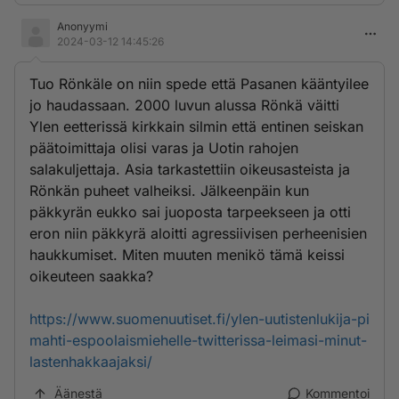
Anonyymi
2024-03-12 14:45:26
Tuo Rönkäle on niin spede että Pasanen kääntyilee
jo haudassaan. 2000 luvun alussa Rönkä väitti
Ylen eetterissä kirkkain silmin että entinen seiskan
päätoimittaja olisi varas ja Uotin rahojen
salakuljettaja. Asia tarkastettiin oikeusasteista ja
Rönkän puheet valheiksi. Jälkeenpäin kun
päkkyrän eukko sai juoposta tarpeekseen ja otti
eron niin päkkyrä aloitti agressiivisen perheenisien
haukkumiset. Miten muuten menikö tämä keissi
oikeuteen saakka?
https://www.suomenuutiset.fi/ylen-uutistenlukija-pi
mahti-espoolaismiehelle-twitterissa-leimasi-minut-
lastenhakkaajaksi/
Äänestä
Kommentoi