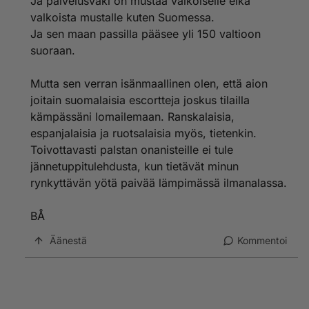
Ja palvelusväki on mustaa valkoiselle eikä
valkoista mustalle kuten Suomessa.
Ja sen maan passilla pääsee yli 150 valtioon
suoraan.
Mutta sen verran isänmaallinen olen, että aion
joitain suomalaisia escortteja joskus tilailla
kämpässäni lomailemaan. Ranskalaisia,
espanjalaisia ja ruotsalaisia myös, tietenkin.
Toivottavasti palstan onanisteille ei tule
jännetuppitulehdusta, kun tietävät minun
rynkyttävän yötä paivää lämpimässä ilmanalassa.
BÅ
Äänestä
Kommentoi