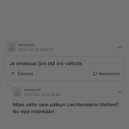
Anonyymi
2024-02-28 22:19:57
Ja omaisuus (jos sitä on) valtiolle.
Äänestä
Kommentoi
Anonyymi
2024-02-28 22:26:40
Mites valtio saisi pääsyn Liechtensteinin tileilleni?
No eipä mitenkään!