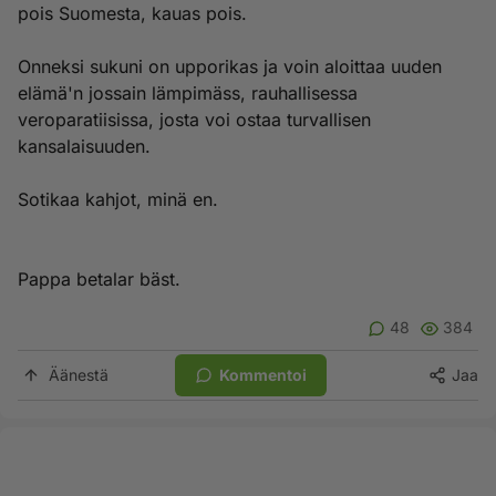
pois Suomesta, kauas pois.
Onneksi sukuni on upporikas ja voin aloittaa uuden
elämä'n jossain lämpimäss, rauhallisessa
veroparatiisissa, josta voi ostaa turvallisen
kansalaisuuden.
Sotikaa kahjot, minä en.
Pappa betalar bäst.
48
384
Äänestä
Kommentoi
Jaa