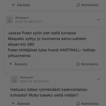
Äänestä
Kommentoi
Anonyymi
2024-02-28 22:21:11
Juokse Puten syliin olet siellä turvassa
Maapallo syttyy jo huomenna aamu-uutisten
aikaan klo 080
Puten hirttäjäiset tulee livenä HARTWALL- hallista
ylihuomenna .
Äänestä
Kommentoi
Anonyymi
2024-02-28 22:49:14
Heiluuko kätesi rytmikkäästi keskivartaloso
kohdalla? Mutta tuleeko sieltä mitään?
Äänestä
Kommentoi