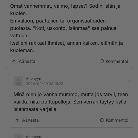
Omat vanhemmat, vaimo, lapset? Sodin, elän ja
kuolen.
En valtion, päättäjien tai organisaatioiden
puolesta. "Koti, uskonto, isänmaa" saa painua
vattuun.
Itselleni rakkaat ihmiset, annan kaiken, elämän ja
kuoleman.
Äänestä
Kommentoi
Anonyymi
2024-02-29 08:16:23
Minä olen jo vanha mummo, mutta jos tarvii, teen
vaikka niitä polttopulloja. Sen verran täytyy kyllä
isienmaata varjella.
Äänestä
Kommentoi
Anonyymi