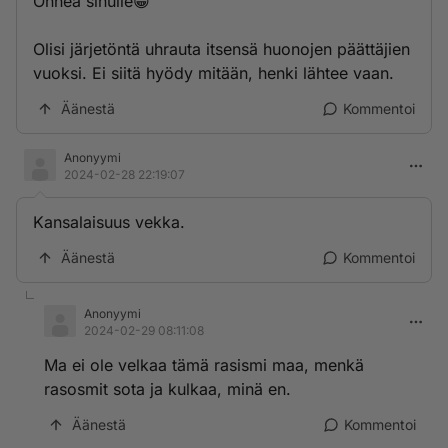
Onnea sinulle😁
Olisi järjetöntä uhrauta itsensä huonojen päättäjien
vuoksi. Ei siitä hyödy mitään, henki lähtee vaan.
Äänestä
Kommentoi
Anonyymi
2024-02-28 22:19:07
Kansalaisuus vekka.
Äänestä
Kommentoi
Anonyymi
2024-02-29 08:11:08
Ma ei ole velkaa tämä rasismi maa, menkä
rasosmit sota ja kulkaa, minä en.
Äänestä
Kommentoi