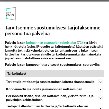
Äänestä
Kommentoi
Anonyymi
2024-02-28 23:02:08
Tarvitsemme suostumuksesi tarjotaksemme
personoitua palvelua
Voit olla miespuolinen tai muunsukupuolinen,
mutta MIES et todellakaan ole.
Palvelu ja sen
kolmannen osapuolen toimittajat (73)
keräävät
henkilötietoja (esim. IP-osoite tai laitetunniste) käyttäen evästeitä
Äänestä
Kommentoi
ja muita teknisiä keinoja tietojen tallentamiseen ja lukemiseen
laitteellasi tarjotakseen sinulle tarkoituksenmukaisia mainoksia
ja parhaan mahdollisen asiakaskokemuksen.
Anonyymi
Palvelu ja sen kumppanit tarvitsevat suostumuksesi seuraaviin:
2024-02-29 01:50:45
Sotimallako sen määrität? Ei pitäisi rangaista niitä
Tarkoitukset
jotka osaavat elää sotimattakin j pitää asioita
Tarkat sijaintitiedot ja tunnistaminen laitetta skannaamalla
kunnossa. Ilman niitä ei ole minkä takia
Kohdennettu mainonta ja mainonnan mittaaminen
sotiakkaan. Vasten mielistä. Ketkäs sinun perseen
Personoitu sisältö, sisällön mittaaminen, yleisötutkimus ja
pyyhkiii kun tulet invalidina takasin jos tulet ja
palvelujen kehittäminen
tekee elämästäsi ehkä vielä siedettävää.
Tietojen tallentaminen laitteelle ja/tai laitteella olevien
Ainustakin näkee että suomessa on aika paljon