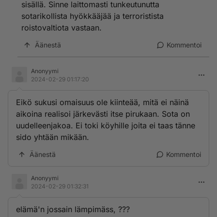
sisällä. Sinne laittomasti tunkeutunutta
sotarikollista hyökkääjää ja terroristista
roistovaltiota vastaan.
Äänestä
Kommentoi
Anonyymi
2024-02-29 01:17:20
Eikö sukusi omaisuus ole kiinteää, mitä ei näinä
aikoina realisoi järkevästi itse pirukaan. Sota on
uudelleenjakoa. Ei toki köyhille joita ei taas tänne
sido yhtään mikään.
Äänestä
Kommentoi
Anonyymi
2024-02-29 01:32:31
elämä'n jossain lämpimäss, ???