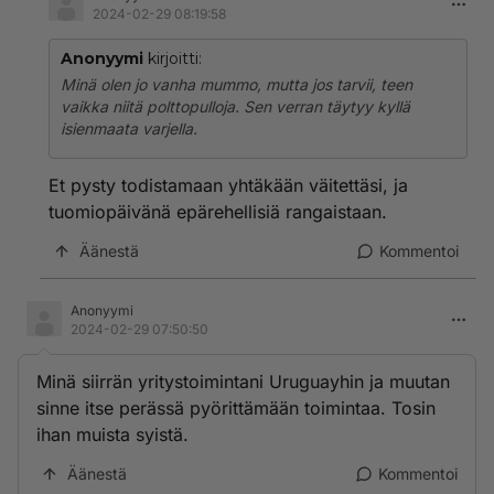
2024-02-29 08:19:58
Anonyymi
kirjoitti:
Minä olen jo vanha mummo, mutta jos tarvii, teen
vaikka niitä polttopulloja. Sen verran täytyy kyllä
isienmaata varjella.
Et pysty todistamaan yhtäkään väitettäsi, ja
tuomiopäivänä epärehellisiä rangaistaan.
Äänestä
Kommentoi
Anonyymi
2024-02-29 07:50:50
Minä siirrän yritystoimintani Uruguayhin ja muutan
sinne itse perässä pyörittämään toimintaa. Tosin
ihan muista syistä.
Äänestä
Kommentoi