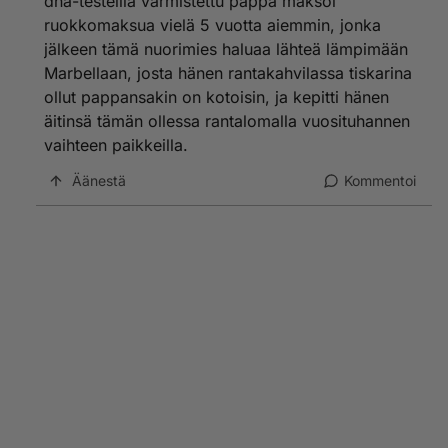
dna-testeillä varmistettu pappa maksoi
ruokkomaksua vielä 5 vuotta aiemmin, jonka
jälkeen tämä nuorimies haluaa lähteä lämpimään
Marbellaan, josta hänen rantakahvilassa tiskarina
ollut pappansakin on kotoisin, ja kepitti hänen
äitinsä tämän ollessa rantalomalla vuosituhannen
vaihteen paikkeilla.
Äänestä
Kommentoi