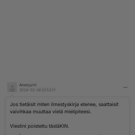
Anonyymi
2024-02-28 22:53:17
Jos tietäisit miten ilmestyskirja etenee, saattaisit
vaivihkaa muuttaa vielä mielipiteesi.
Viestini poistettu tästäKIN.