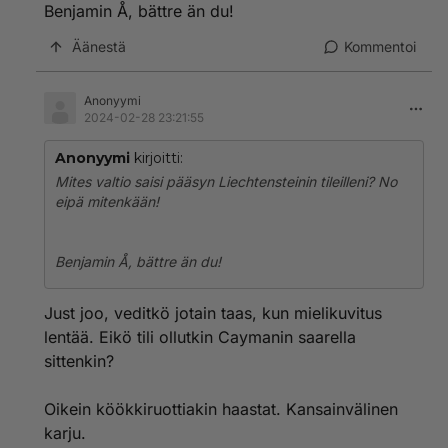
Benjamin Å, bättre än du!
Äänestä
Kommentoi
Anonyymi
2024-02-28 23:21:55
Anonyymi
kirjoitti:
Mites valtio saisi pääsyn Liechtensteinin tileilleni? No
eipä mitenkään!
Benjamin Å, bättre än du!
Just joo, veditkö jotain taas, kun mielikuvitus
lentää. Eikö tili ollutkin Caymanin saarella
sittenkin?
Oikein köökkiruottiakin haastat. Kansainvälinen
karju.