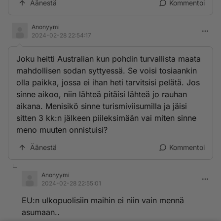
Äänestä
Kommentoi
Anonyymi
2024-02-28 22:54:17
Joku heitti Australian kun pohdin turvallista maata
mahdollisen sodan syttyessä. Se voisi tosiaankin
olla paikka, jossa ei ihan heti tarvitsisi pelätä. Jos
sinne aikoo, niin lähteä pitäisi lähteä jo rauhan
aikana. Menisikö sinne turismiviisumilla ja jäisi
sitten 3 kk:n jälkeen piileksimään vai miten sinne
meno muuten onnistuisi?
Äänestä
Kommentoi
Anonyymi
2024-02-28 22:55:01
EU:n ulkopuolisiin maihin ei niin vain mennä
asumaan..