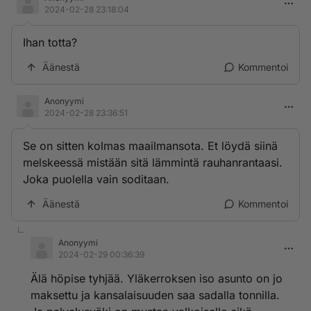
2024-02-28 23:18:04
Ihan totta?
Äänestä
Kommentoi
Anonyymi
2024-02-28 23:36:51
Se on sitten kolmas maailmansota. Et löydä siinä
melskeessä mistään sitä lämmintä rauhanrantaasi.
Joka puolella vain soditaan.
Äänestä
Kommentoi
Anonyymi
2024-02-29 00:36:39
Älä höpise tyhjää. Yläkerroksen iso asunto on jo
maksettu ja kansalaisuuden saa sadalla tonnilla.