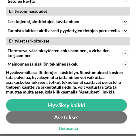
tietojen käyttö
venäjämielisiä sotahulluja kun ei niille oikein ole
Erityisominaisuudet
muutakaan annettavaa .
Tarkkojen sijaintitietojen käyttäminen
Äänestä
Kommentoi
Tunnista laitteet aktiivisesti pyydettyjen tietojen perusteella
Erityiset tarkoitukset
Anonyymi
2024-02-28 23:03:45
Tietoturva, väärinkäytösten ehkäiseminen ja virheiden
korjaaminen
"If the button is pushed, there's no runnin' away."
Mainonnan ja sisällön tekninen jakelu
Hyväksymällä sallit tietojesi käsittelyn. Suostumuksesi koskee
Remember
tätä palvelua, hyväksymättä jättäminen voi vaikuttaa
asiakaskokemukseesi. Jotkut teknologiat saattavat perustella
Äänestä
Kommentoi
tietojen käsittelyä oikeutetulla edulla, voit vastustaa tätä tai
muuttaa muita asetuksia klikkaamalla "Asetukset" linkkiä.
Hyväksy kaikki
Asetukset
Tietosuoja