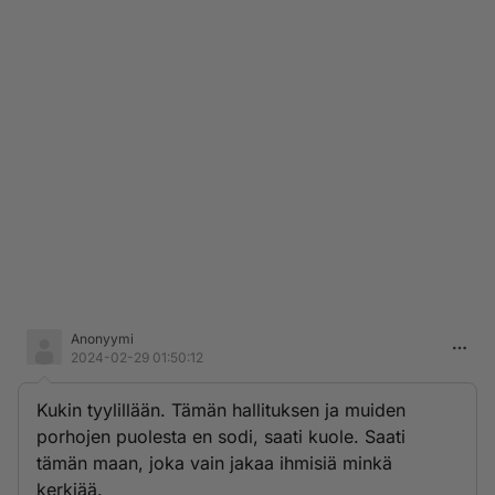
Anonyymi
2024-02-29 01:50:12
Kukin tyylillään. Tämän hallituksen ja muiden
porhojen puolesta en sodi, saati kuole. Saati
tämän maan, joka vain jakaa ihmisiä minkä
kerkiää.