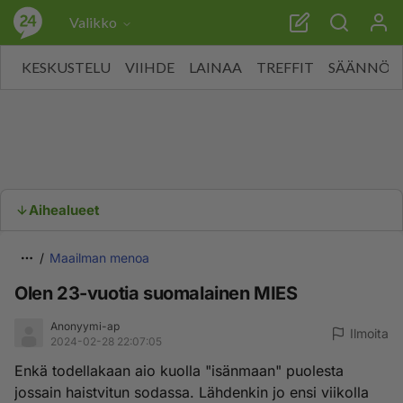
Valikko
KESKUSTELU
VIIHDE
LAINAA
TREFFIT
SÄÄNNÖT
Aihealueet
Maailman menoa
Olen 23-vuotia suomalainen MIES
Anonyymi-ap
Ilmoita
2024-02-28 22:07:05
Enkä todellakaan aio kuolla "isänmaan" puolesta
jossain haistvitun sodassa. Lähdenkin jo ensi viikolla