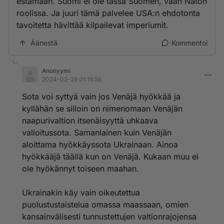
estämään. Suomi ei ole tässä Suomen, vaan Naton
roolissa. Ja juuri tämä palvelee USA:n ehdotonta
tavoitetta hävittää kilpailevat imperiumit.
Äänestä
Kommentoi
Anonyymi
2024-02-29 01:19:56
Sota voi syttyä vain jos Venäjä hyökkää ja
kyllähän se silloin on nimenomaan Venäjän
naapurivaltion itsenäisyyttä uhkaava
valloitussota. Samanlainen kuin Venäjän
aloittama hyökkäyssota Ukrainaan. Ainoa
hyökkääjä täällä kun on Venäjä. Kukaan muu ei
ole hyökännyt toiseen maahan.
Ukrainakin käy vain oikeutettua
puolustustaistelua omassa maassaan, omien
kansainvälisesti tunnustettujen valtionrajojensa