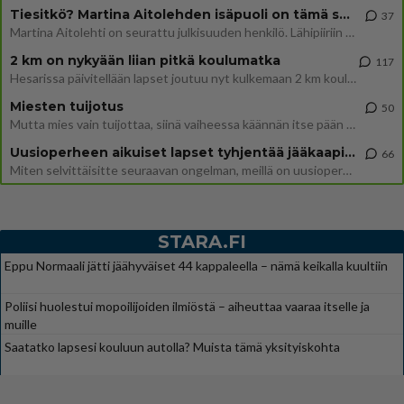
Tiesitkö? Martina Aitolehden isäpuoli on tämä suosittu laulaja
37
Martina Aitolehti on seurattu julkisuuden henkilö. Lähipiiriin mahtuu muitakin tunnettuja henkilöitä. Tiesitkö, että Ma
2 km on nykyään liian pitkä koulumatka
117
Hesarissa päivitellään lapset joutuu nyt kulkemaan 2 km kouluun jösses. Ruostefillarilla tuo matka menee vaikka miten äk
Miesten tuijotus
50
Mutta mies vain tuijottaa, siinä vaiheessa käännän itse pään pois. Mikä juttu? Yleensä jos joku tuijottaa tai katsoo, hä
Uusioperheen aikuiset lapset tyhjentää jääkaapin käydessään
66
Miten selvittäisitte seuraavan ongelman, meillä on uusioperhe, minulla teini-ikäiset lapset ja puolisolla aikuiset, jotk
STARA.FI
Eppu Normaali jätti jäähyväiset 44 kappaleella – nämä keikalla kuultiin
Poliisi huolestui mopoilijoiden ilmiöstä – aiheuttaa vaaraa itselle ja
muille
Saatatko lapsesi kouluun autolla? Muista tämä yksityiskohta