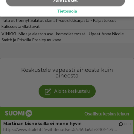
Asetukset
Luetuimmat: Aarne Pelkonen ja Noora Louhimo vihdoinkin yhdessä -
Tietosuoja
Tätä moni jo odotti
Tätä et tiennyt Salatut elämät -suosikkisarjasta - Paljastukset
kulisseista yllättävät
VINKKI: Mies ja alaston ase -komediat tv:ssä - Upeat Anna Nicole
Smith ja Priscilla Presley mukana
Keskustele vapaasti aiheesta kuin
aiheesta
Aloita keskustelu
Osallistu keskusteluun
Martinan bisneksillä ei mene hyvin
333
https://www.iltalehti.fi/viihdeuutiset/a/c46da6ab-340f-4790-aaa7-0865eed2336 Yrityksen konkurssihakemus on tullut kärä