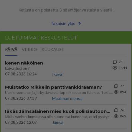
Ketjusta on poistettu
3
sääntöjenvastaista viestiä.
Takaisin ylös
LUETUIMMAT KESKUSTELUT
PÄIVÄ
VIIKKO
KUUKAUSI
71
kenen näköinen
1144
kaivattusi on ?
07.08.2026 16:24
Ikävä
77
Muistatko Mikkelin panttivankidraaman?
894
Uusi draamasarja järkyttävästä tapauksesta on tulossa. Tositapahtumiin perustuva sarja ammentaa vuoden 1986 Mikkelin pan
07.08.2026 07:39
Maailman menoa
76
Iäkäs Jämsäläinen mies kuoli poliisiautoon matkalla Jyväskylän putkaan
865
Iäkäs vanhus humalassa niin huonossa kunnossa, ettei pystynyt huolehtimaan itsestään niin ainoa apu sillä hetkellä oli
07.08.2026 12:07
Jämsä