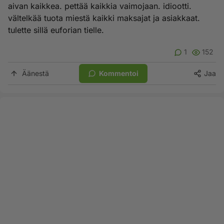
aivan kaikkea. pettää kaikkia vaimojaan. idiootti.
vältelkää tuota miestä kaikki maksajat ja asiakkaat.
tulette sillä euforian tielle.
1
152
Äänestä
Kommentoi
Jaa