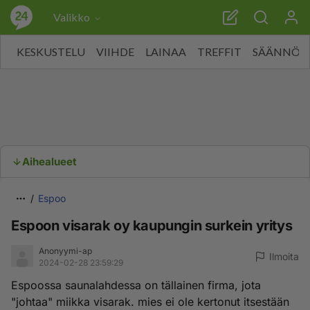
Valikko
KESKUSTELU
VIIHDE
LAINAA
TREFFIT
SÄÄNNÖT
Aihealueet
Espoo
Espoon visarak oy kaupungin surkein yritys
Anonyymi-ap
Ilmoita
2024-02-28 23:59:29
Espoossa saunalahdessa on tällainen firma, jota
"johtaa" miikka visarak. mies ei ole kertonut itsestään