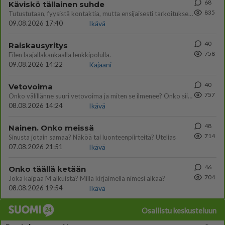
68
Käviskö tällainen suhde
835
Tutustutaan, fyysistä kontaktia, mutta ensijaisesti tarkoituksena ei ole aloittaa mitään virallista tai rikkoa mitään? E
09.08.2026 17:40
Ikävä
40
Raiskausyritys
758
Eilen laajallakankaalla lenkkipolulla.
09.08.2026 14:22
Kajaani
40
Vetovoima
757
Onko välillänne suuri vetovoima ja miten se ilmenee? Onko siitä haittaa?
08.08.2026 14:24
Ikävä
48
Nainen. Onko meissä
714
Sinusta jotain samaa? Näköä tai luonteenpiirteitä? Utelias
07.08.2026 21:51
Ikävä
46
Onko täällä ketään
704
Joka kaipaa M alkuista? Millä kirjaimella nimesi alkaa?
08.08.2026 19:54
Ikävä
Osallistu keskusteluun