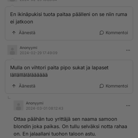
En ikinäpukisi tuota paitaa päälleni on se niin ruma
ei jatkoon
Äänestä
Kommentoi
Anonyymi
2024-02-29 17:49:09
Mulla on vihtori paita pipo sukat ja lapaset
lällälllälälääääää
Äänestä
Kommentoi
Anonyymi
2024-03-01 08:12:43
Ottaa päähän tuo yrittäjä sen naama samoon
blondin joka paikas. On tullu selväksi notta rahaa
on. En jalaallani tuohon taloon astu.