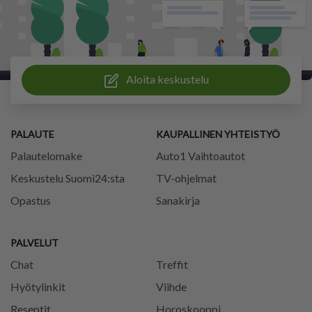
Aloita keskustelu
PALAUTE
KAUPALLINEN YHTEISTYÖ
Palautelomake
Auto1 Vaihtoautot
Keskustelu Suomi24:sta
TV-ohjelmat
Opastus
Sanakirja
PALVELUT
Chat
Treffit
Hyötylinkit
Viihde
Reseptit
Horoskooppi