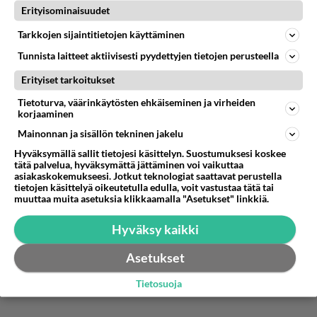
Erityisominaisuudet
Poliittisten lakkojen lopettamisessa voisi ottaa
Tarkkojen sijaintitietojen käyttäminen
jotain oppia Vihtorilta.
Tunnista laitteet aktiivisesti pyydettyjen tietojen perusteella
Äänestä
Kommentoi
Erityiset tarkoitukset
Tietoturva, väärinkäytösten ehkäiseminen ja virheiden
korjaaminen
Mainonnan ja sisällön tekninen jakelu
Hyväksymällä sallit tietojesi käsittelyn. Suostumuksesi koskee
tätä palvelua, hyväksymättä jättäminen voi vaikuttaa
asiakaskokemukseesi. Jotkut teknologiat saattavat perustella
tietojen käsittelyä oikeutetulla edulla, voit vastustaa tätä tai
muuttaa muita asetuksia klikkaamalla "Asetukset" linkkiä.
Hyväksy kaikki
Asetukset
Tietosuoja