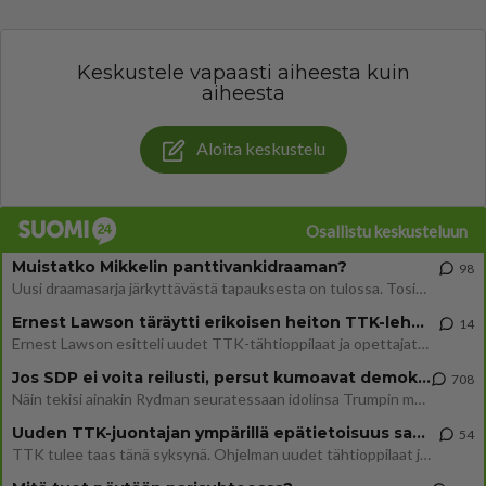
Keskustele vapaasti aiheesta kuin
aiheesta
Aloita keskustelu
Osallistu keskusteluun
Muistatko Mikkelin panttivankidraaman?
98
Uusi draamasarja järkyttävästä tapauksesta on tulossa. Tositapahtumiin perustuva sarja ammentaa vuoden 1986 Mikkelin pan
Ernest Lawson täräytti erikoisen heiton TTK-lehdistötilaisuudessa: " Onko tässä tarkoituksena...?"
14
Ernest Lawson esitteli uudet TTK-tähtioppilaat ja opettajat torstaina 6.8. lehdistölle. Tulevalla kaudella on yksi hausk
Jos SDP ei voita reilusti, persut kumoavat demokratian Suomesta
708
Näin tekisi ainakin Rydman seuratessaan idolinsa Trumpin mallia https://www.is.fi/politiikka/art-2000012187244.html
Uuden TTK-juontajan ympärillä epätietoisuus sakenee - Nyt MTV hämmentää soppaa
54
TTK tulee taas tänä syksynä. Ohjelman uudet tähtioppilaat julkistetaan torstaina 6. elokuuta klo 14 alkavassa lehdistö