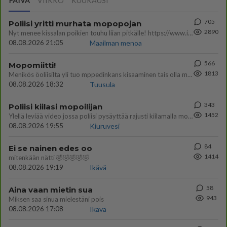
PÄIVÄ
VIIKKO
KUUKAUSI
705
Poliisi yritti murhata mopopojan
2890
Nyt menee kissalan poikien touhu liian pitkälle! https://www.is.fi/kotimaa/art-2000012193221.html Karu video mopomiiti
08.08.2026 21:05
Maailman menoa
566
Mopomiitti!
1813
Menikös öoliisilta yli tuo mppedinkans kisaaminen tais olla melkoinen riski vahigoittaa tarpeettomasti jopa kuolla tuoss
08.08.2026 18:32
Tuusula
343
Poliisi kiilasi mopoilijan
1452
Ylellä leviää video jossa poliisi pysäyttää rajusti kiilamalla mopo pojan. Toivottavasti poliisi ottaa tuosta mallia myö
08.08.2026 19:55
Kiuruvesi
84
Ei se nainen edes oo
1414
mitenkään nätti 🤣🤣🤣🤣🤣
08.08.2026 19:19
Ikävä
58
Aina vaan mietin sua
943
Miksen saa sinua mielestäni pois
08.08.2026 17:08
Ikävä