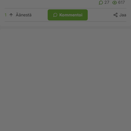
27
617
1
Äänestä
Kommentoi
Jaa