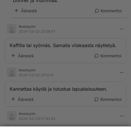
Donner ja Vuorimaa.
Äänestä
Kommentoi
Anonyymi
2024-03-02 22:08:47
Kaffilla tai syömäs. Samalla vilakaasta näyttelyä.
Äänestä
Kommentoi
Anonyymi
2024-03-02 23:12:41
Kannattaa käydä ja tutustua lapualaisuuteen.
Äänestä
Kommentoi
Anonyymi
2024-03-03 07:42:42