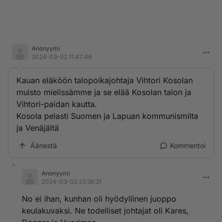
Anonyymi
2024-03-02 11:47:48
Kauan eläköön talopoikajohtaja Vihtori Kosolan
muisto mielissämme ja se elää Kosolan talon ja
Vihtori-paidan kautta.
Kosola pelasti Suomen ja Lapuan kommunismilta
ja Venäjältä
Äänestä
Kommentoi
Anonyymi
2024-03-02 23:36:31
No ei ihan, kunhan oli hyödyllinen juoppo
keulakuvaksi. Ne todelliset johtajat oli Kares,