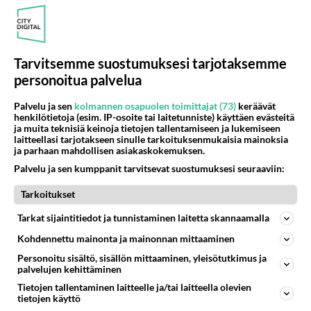
Mukavaa, että on keittolounaita.
Äänestä
Kommentoi
Tarvitsemme suostumuksesi tarjotaksemme
Anonyymi
personoitua palvelua
2024-03-03 19:09:52
Lohikeitto on aina hyvää.
Palvelu ja sen
kolmannen osapuolen toimittajat (73)
keräävät
henkilötietoja (esim. IP-osoite tai laitetunniste) käyttäen evästeitä
Äänestä
Kommentoi
ja muita teknisiä keinoja tietojen tallentamiseen ja lukemiseen
laitteellasi tarjotakseen sinulle tarkoituksenmukaisia mainoksia
ja parhaan mahdollisen asiakaskokemuksen.
Anonyymi
Palvelu ja sen kumppanit tarvitsevat suostumuksesi seuraaviin:
2024-03-04 14:22:54
Tarkoitukset
Mulla on Viki kiuvas 26kW, siitä tulloo saatanalliset
Tarkat sijaintitiedot ja tunnistaminen laitetta skannaamalla
löylyt.
Kohdennettu mainonta ja mainonnan mittaaminen
Äänestä
Kommentoi
Personoitu sisältö, sisällön mittaaminen, yleisötutkimus ja
palvelujen kehittäminen
Anonyymi
Tietojen tallentaminen laitteelle ja/tai laitteella olevien
2024-03-07 06:31:59
tietojen käyttö