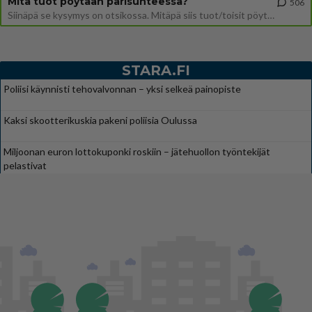
Mitä tuot pöytään parisuhteessa?
506
Siinäpä se kysymys on otsikossa. Mitäpä siis tuot/toisit pöytään parisuhteessa? Oletko mies vai nainen? Koetko sen mitä
STARA.FI
Poliisi käynnisti tehovalvonnan – yksi selkeä painopiste
Kaksi skootterikuskia pakeni poliisia Oulussa
Miljoonan euron lottokuponki roskiin – jätehuollon työntekijät
pelastivat