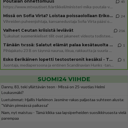
Poutalan onnettomuus
45
https://www.mtvuutiset.fi/artikkeli/ministeri-mika-poutala-vakavassa-onnettomuudessa/9375980 Kumma kun jutussa ei manit
Missä on Sofia Virta? Loistaa poissaolollaan Erikoisjoukot uudelta kaudelta
24
Vihreiden puheenjohtaja, kansanedustaja Sofia Virta pääsi otsikoihin, kun tieto hänen osallistumisestaan Erikoisjoukot-k
Valheet Ceutan kriisistä leviävät
216
"Lukuisat suomenkieliset tilit ovat jakaneet videota todisteena siitä, että siirtolaisjoukot aiheuttavat edelleen Ceutas
Tänään tv:ssä: Salatut elämät palaa kesätauolta - Tässä hieman juonipaljastuksia
1
Pihlajakatu 23 B on täynnä naurua, itkua, rakkautta ja suuria salaisuuksia. Suomalaisten yksi pitkäikäisimmistä draamas
Esko Eerikäinen lopetti testosteronit kesäksi - Tämä ikävä vaikutus iski heti
1
Juontaja, mediapersoona ja entinen Scandinavian Hunks -tanssija Esko Eerikäinen on tunnettu avoimuudestaan. Nyt Eerikäi
SUOMI24 VIIHDE
Danny, 83, teki yllättävän teon - Missä on 25-vuotias Helmi
Loukasmäki?
Luetuimmat: Hjallis Harkimon Jasmine-rakas paljastaa suhteen alusta:
"Vähän pimeässä paikassa"
Nam, nyt maistuu - Tämä kikka saa lapsiperheiden suosikkiruoasta vielä
parempaa