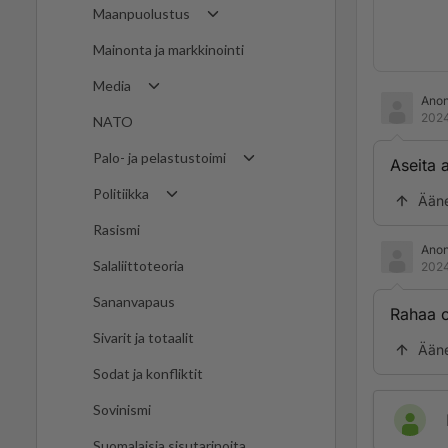
Maanpuolustus
Mainonta ja markkinointi
Media
Ano
2024
NATO
Palo- ja pelastustoimi
Aseita 
Politiikka
Ään
Rasismi
Ano
Salaliittoteoria
2024
Sananvapaus
Rahaa 
Sivarit ja totaalit
Ään
Sodat ja konfliktit
Sovinismi
Suomalaisia sisutarinoita