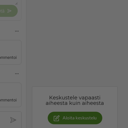
tä
ommentoi
Keskustele vapaasti
ommentoi
aiheesta kuin aiheesta
Aloita keskustelu