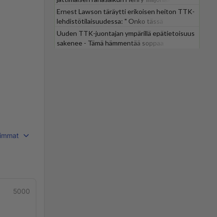
Ernest Lawson täräytti erikoisen heiton TTK-
lehdistötilaisuudessa: " Onko tässä
tarkoituksena...?"
Uuden TTK-juontajan ympärillä epätietoisuus
sakenee - Tämä hämmentää soppaa
immat
5000