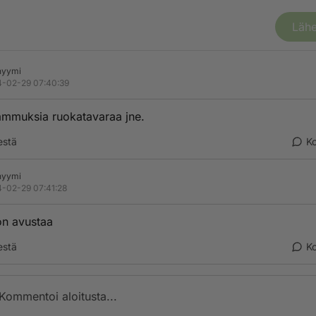
Lähe
nyymi
-02-29 07:40:39
ammuksia ruokatavaraa jne.
estä
K
nyymi
-02-29 07:41:28
on avustaa
estä
K
Kommentoi aloitusta...