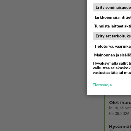
Kuka melk
Erityisominaisuude
Tarkkojen sijaintiti
06.08.2026 
Tunnista laitteet akt
Mikä on o
Erityiset tarkoituks
Söpöintä väl
06.08.2026 
Tietoturva, väärink
kenen nä
Mainonnan ja sisäll
kaivattusi on
Hyväksymällä sallit t
07.08.2026 
vaikuttaa asiakaskoke
vastustaa tätä tai mu
Tykkäätk
Tietosuoja
06.08.2026 
Olet ihan
Muru, sä oot 
05.08.2026 
Hyvännä