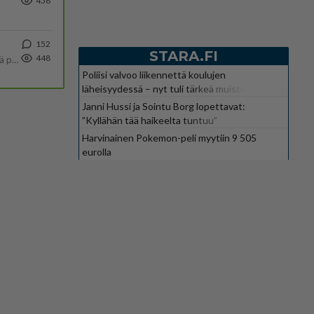
458
152
STARA.FI
448
Tulevat tänne palstalle haukkumaan miehiä ja naljailemaan miehelle, kehuvat olevansa heitä parempia. Itse asuvat MIEHE
Poliisi valvoo liikennettä koulujen
läheisyydessä – nyt tuli tärkeä muistutus
Janni Hussi ja Sointu Borg lopettavat:
”Kyllähän tää haikeelta tuntuu”
Harvinainen Pokemon-peli myytiin 9 505
eurolla