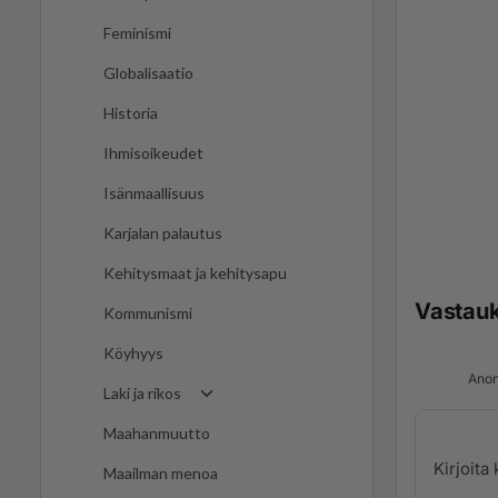
Feminismi
Globalisaatio
Historia
Ihmisoikeudet
Isänmaallisuus
Karjalan palautus
Kehitysmaat ja kehitysapu
Vastau
Kommunismi
Köyhyys
Anon
Laki ja rikos
Maahanmuutto
Maailman menoa