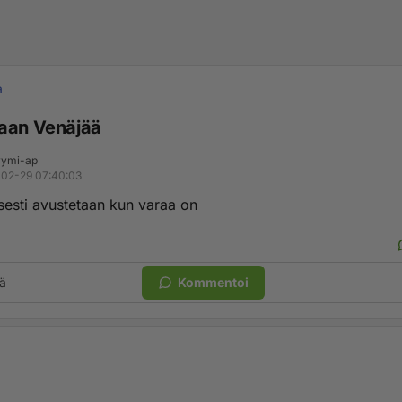
a
aan Venäjää
ymi-ap
02-29 07:40:03
sesti avustetaan kun varaa on
ä
Kommentoi