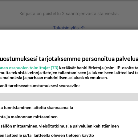
Ketjusta on poistettu
2
sääntöjenvastaista viestiä.
Takaisin ylös
MMAT KESKUSTELUT
IKKO
KUUKAUSI
uostumuksesi tarjotaksemme personoitua palvelu
nen osapuolen toimittajat (73)
keräävät henkilötietoja (esim. IP-osoite ta
ei voita reilusti, persut kumoavat demokratian Suomes
 muita teknisiä keinoja tietojen tallentamiseen ja lukemiseen laitteellasi t
a mainoksia ja parhaan mahdollisen asiakaskokemuksen.
09:02
Maailman menoa
anit tarvitsevat suostumuksesi seuraaviin:
 arkuuteni
16:54
Ikävä
t ja tunnistaminen laitetta skannaamalla
ta ja mainonnan mittaaminen
Perussuomalaisten kannatus nousi rytinäll
sisällön mittaaminen, yleisötutkimus ja palvelujen kehittäminen
03:24
Maailman menoa
n laitteelle ja/tai laitteella olevien tietojen käyttö