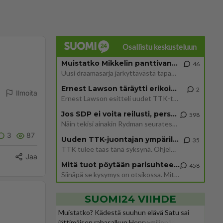
Osallistu keskusteluun
Muistatko Mikkelin panttivankidraaman?
46
Uusi draamasarja järkyttävästä tapauksesta on tulossa. Tositapahtumiin perustuva sarja ammentaa vuoden 1986 Mikkelin pan
Ernest Lawson täräytti erikoisen heiton TTK-lehdistötilaisuudessa: " Onko tässä tarkoituksena...?"
2
Ilmoita
Ernest Lawson esitteli uudet TTK-tähtioppilaat ja opettajat torstaina 6.8. lehdistölle. Tulevalla kaudella on yksi hausk
Jos SDP ei voita reilusti, persut kumoavat demokratian Suomesta
598
Näin tekisi ainakin Rydman seuratessaan idolinsa Trumpin mallia https://www.is.fi/politiikka/art-2000012187244.html
3
87
Uuden TTK-juontajan ympärillä epätietoisuus sakenee - Nyt MTV hämmentää soppaa
35
TTK tulee taas tänä syksynä. Ohjelman uudet tähtioppilaat julkistetaan torstaina 6. elokuuta klo 14 alkavassa lehdistö
Jaa
Mitä tuot pöytään parisuhteessa?
458
Siinäpä se kysymys on otsikossa. Mitäpä siis tuot/toisit pöytään parisuhteessa? Oletko mies vai nainen? Koetko sen mitä
SUOMI24 VIIHDE
Muistatko? Kädestä suuhun elävä Satu sai
jättimäisen rahasalkun Henry-miljonääriltä