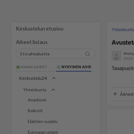
Keskustelun etusivu
Yhteiskunt
Aiheet listaus
Avustet
Anony
2024-
KAIKKI AIHEET
NYKYINEN AIHE
Tasapuoli
Keskustelu24
Yhteiskunta
Äänest
Anarkismi
Boikotit
Eläinten suojelu
Euroopan unioni