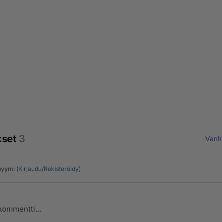
kset
3
Vanh
yymi (
Kirjaudu
/
Rekisteröidy
)