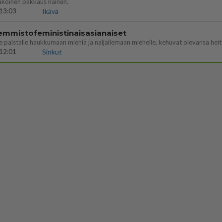
äköinen pakkaus nainen.
13:03
Ikävä
emmistofeministinaisasianaiset
12:01
Sinkut