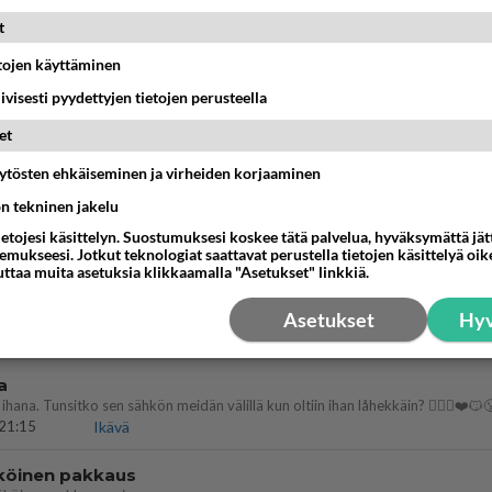
ein täysi-ikäinen hukkui?
t
etojen käyttäminen
20:09
Iisalmi
iivisesti pyydettyjen tietojen perusteella
llut
et
illämme?
14:44
Ikävä
äytösten ehkäiseminen ja virheiden korjaaminen
köinen
ön tekninen jakelu
 ?
ietojesi käsittelyn. Suostumuksesi koskee tätä palvelua, hyväksymättä jä
16:24
Ikävä
mukseesi. Jotkut teknologiat saattavat perustella tietojen käsittelyä oike
uttaa muita asetuksia klikkaamalla "Asetukset" linkkiä.
öhän vielä minusta?
Asetukset
Hyv
07:42
Ikävä
a
ihana. Tunsitko sen sähkön meidän välillä kun oltiin ihan låhekkäin? 👩‍❤️‍👩❤️😼
21:15
Ikävä
köinen pakkaus