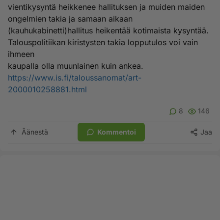
vientikysyntä heikkenee hallituksen ja muiden maiden
ongelmien takia ja samaan aikaan
(kauhukabinetti)hallitus heikentää kotimaista kysyntää.
Talouspolitiikan kiristysten takia lopputulos voi vain
ihmeen
kaupalla olla muunlainen kuin ankea.
https://www.is.fi/taloussanomat/art-
2000010258881.html
8
146
Äänestä
Kommentoi
Jaa