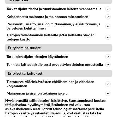
Tarkoitukset
🔞💋❤️💋❤️💋🔞💋❤️💋❤️💋🔞
Tarkat sijaintitiedot ja tunnistaminen laitetta skannaamalla
Äänestä
Kommentoi
Kohdennettu mainonta ja mainonnan mittaaminen
Personoitu sisältö, sisällön mittaaminen, yleisötutkimus ja
palvelujen kehittäminen
Kommentoi aloitusta...
Tietojen tallentaminen laitteelle ja/tai laitteella olevien
tietojen käyttö
Erityisominaisuudet
Ketjusta on poistettu
2
sääntöjenvastaista viestiä.
Tarkkojen sijaintitietojen käyttäminen
Tunnista laitteet aktiivisesti pyydettyjen tietojen perusteella
Takaisin ylös
Erityiset tarkoitukset
LUETUIMMAT KESKUSTELUT
Tietoturva, väärinkäytösten ehkäiseminen ja virheiden
korjaaminen
PÄIVÄ
VIIKKO
KUUKAUSI
Mainonnan ja sisällön tekninen jakelu
54
kenen näköinen
Hyväksymällä sallit tietojesi käsittelyn. Suostumuksesi koskee
980
tätä palvelua, hyväksymättä jättäminen voi vaikuttaa
kaivattusi on ?
asiakaskokemukseesi. Jotkut teknologiat saattavat perustella
07.08.2026 16:24
Ikävä
tietojen käsittelyä oikeutetulla edulla, voit vastustaa tätä tai