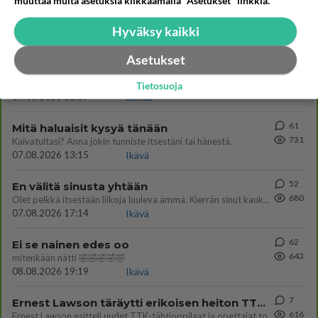
muuttaa muita asetuksia klikkaamalla "Asetukset" linkkiä.
69
Muistatko Mikkelin panttivankidraaman?
791
Uusi draamasarja järkyttävästä tapauksesta on tulossa. Tositapahtumiin perustuva sarja ammentaa vuoden 1986 Mikkelin pan
Hyväksy kaikki
07.08.2026 07:39
Maailman menoa
Asetukset
66
Iäkäs Jämsäläinen mies kuoli poliisiautoon matkalla Jyväskylän putkaan
767
Iäkäs vanhus humalassa niin huonossa kunnossa, ettei pystynyt huolehtimaan itsestään niin ainoa apu sillä hetkellä oli
Tietosuoja
07.08.2026 12:07
Jämsä
61
Mitä haluaisit kysyä tänään
731
Kaivatultasi? Anna jokin tunniste itsestäni tai hänestä.
07.08.2026 13:15
Ikävä
52
En välitä sinusta yhtään
680
Olet pelkkä itsestään liikoja luuleva ämmä. Kierrän sinut kaukaa nyt ja aina. Olit mulle pelkkä lelu vaan.
07.08.2026 17:14
Ikävä
62
Ei se nainen edes oo
643
mitenkään nätti 🤣🤣🤣🤣🤣
08.08.2026 19:19
Ikävä
7
Ernest Lawson täräytti erikoisen heiton TTK-lehdistötilaisuudessa: " Onko tässä tarkoituksena...?"
616
Ernest Lawson esitteli uudet TTK-tähtioppilaat ja opettajat torstaina 6.8. lehdistölle. Tulevalla kaudella on yksi hausk