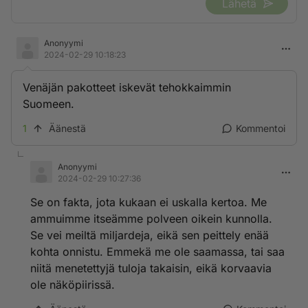
Lähetä
Anonyymi
2024-02-29 10:18:23
Venäjän pakotteet iskevät tehokkaimmin
Suomeen.
1
Äänestä
Kommentoi
Anonyymi
2024-02-29 10:27:36
Se on fakta, jota kukaan ei uskalla kertoa. Me
ammuimme itseämme polveen oikein kunnolla.
Se vei meiltä miljardeja, eikä sen peittely enää
kohta onnistu. Emmekä me ole saamassa, tai saa
niitä menetettyjä tuloja takaisin, eikä korvaavia
ole näköpiirissä.