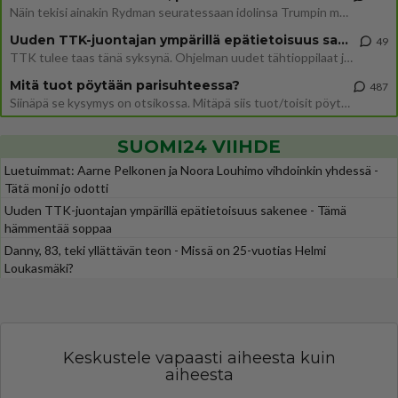
Näin tekisi ainakin Rydman seuratessaan idolinsa Trumpin mallia https://www.is.fi/politiikka/art-2000012187244.html
Uuden TTK-juontajan ympärillä epätietoisuus sakenee - Nyt MTV hämmentää soppaa
49
TTK tulee taas tänä syksynä. Ohjelman uudet tähtioppilaat julkistetaan torstaina 6. elokuuta klo 14 alkavassa lehdistö
Mitä tuot pöytään parisuhteessa?
487
Siinäpä se kysymys on otsikossa. Mitäpä siis tuot/toisit pöytään parisuhteessa? Oletko mies vai nainen? Koetko sen mitä
SUOMI24 VIIHDE
Luetuimmat: Aarne Pelkonen ja Noora Louhimo vihdoinkin yhdessä -
Tätä moni jo odotti
Uuden TTK-juontajan ympärillä epätietoisuus sakenee - Tämä
hämmentää soppaa
Danny, 83, teki yllättävän teon - Missä on 25-vuotias Helmi
Loukasmäki?
Keskustele vapaasti aiheesta kuin
aiheesta