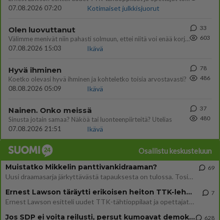
07.08.2026 07:20
Kotimaiset julkkisjuorut
33
Olen luovuttanut
603
Välimme menivät niin pahasti solmuun, ettei niitä voi enää korjata. On aika jatkaa elämässä eteenpäin. Toivon sulle kaik
07.08.2026 15:03
Ikävä
78
Hyvä ihminen
486
Koetko olevasi hyvä ihminen ja kohteletko toisia arvostavasti?
08.08.2026 05:09
Ikävä
37
Nainen. Onko meissä
480
Sinusta jotain samaa? Näköä tai luonteenpiirteitä? Utelias
07.08.2026 21:51
Ikävä
Osallistu keskusteluun
Muistatko Mikkelin panttivankidraaman?
69
Uusi draamasarja järkyttävästä tapauksesta on tulossa. Tositapahtumiin perustuva sarja ammentaa vuoden 1986 Mikkelin pan
Ernest Lawson täräytti erikoisen heiton TTK-lehdistötilaisuudessa: " Onko tässä tarkoituksena...?"
7
Ernest Lawson esitteli uudet TTK-tähtioppilaat ja opettajat torstaina 6.8. lehdistölle. Tulevalla kaudella on yksi hausk
Jos SDP ei voita reilusti, persut kumoavat demokratian Suomesta
628