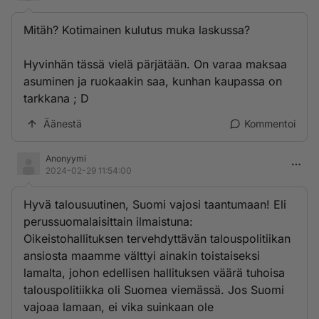
Mitäh? Kotimainen kulutus muka laskussa?
Hyvinhän tässä vielä pärjätään. On varaa maksaa
asuminen ja ruokaakin saa, kunhan kaupassa on
tarkkana ; D
Äänestä
Kommentoi
Anonyymi
2024-02-29 11:54:00
Hyvä talousuutinen, Suomi vajosi taantumaan! Eli
perussuomalaisittain ilmaistuna:
Oikeistohallituksen tervehdyttävän talouspolitiikan
ansiosta maamme välttyi ainakin toistaiseksi
lamalta, johon edellisen hallituksen väärä tuhoisa
talouspolitiikka oli Suomea viemässä. Jos Suomi
vajoaa lamaan, ei vika suinkaan ole