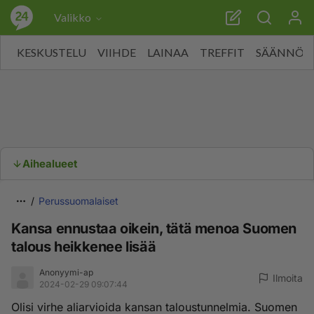
Valikko
KESKUSTELU
VIIHDE
LAINAA
TREFFIT
SÄÄNNÖT
Aihealueet
Perussuomalaiset
Kansa ennustaa oikein, tätä menoa Suomen
talous heikkenee lisää
Anonyymi-ap
Ilmoita
2024-02-29 09:07:44
Olisi virhe aliarvioida kansan taloustunnelmia. Suomen