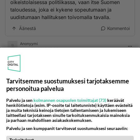
oikeistolaisessa politiikassa, vaan itse Suomen
taloudessa, joka ei kykene sopeutumaan ja
uudistumaan hallituksen toivomalla tavalla.
Äänestä
Kommentoi
Anonyymi
2024-02-29 12:09:00
Orpon hallituksen toimet alkaa Purra.
Äänestä
Kommentoi
Tarvitsemme suostumuksesi tarjotaksemme
personoitua palvelua
Anonyymi
2024-04-25 09:03:44
Palvelu ja sen
kolmannen osapuolen toimittajat (73)
keräävät
henkilötietoja (esim. IP-osoite tai laitetunniste) käyttäen evästeitä
😍😋😍😋😍😋😍😋😍
ja muita teknisiä keinoja tietojen tallentamiseen ja lukemiseen
laitteellasi tarjotakseen sinulle tarkoituksenmukaisia mainoksia
ja parhaan mahdollisen asiakaskokemuksen.
🍒 K­­­u­­u­­­m­­­a­­­t­­ ­t­­y­­t­­ö­­­t­­ ­­­o­­­d­o­t­­t­­a­­v­­­­­a­­­t­­ ­­s­­­i­n­u­­a­­­ ->
https://us4.fun/
Palvelu ja sen kumppanit tarvitsevat suostumuksesi seuraaviin:
kissgirl?18291288