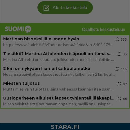
Aloita keskustelu
Osallistu keskusteluun
Martinan bisneksillä ei mene hyvin
333
https://www.iltalehti.fi/viihdeuutiset/a/c46da6ab-340f-4790-aaa7-0865eed2336 Yrityksen konkurssihakemus on tullut kärä
Tiesitkö? Martina Aitolehden isäpuoli on tämä suosittu laulaja
35
Martina Aitolehti on seurattu julkisuuden henkilö. Lähipiiriin mahtuu muitakin tunnettuja henkilöitä. Tiesitkö, että Ma
2 km on nykyään liian pitkä koulumatka
116
Hesarissa päivitellään lapset joutuu nyt kulkemaan 2 km kouluun jösses. Ruostefillarilla tuo matka menee vaikka miten äk
Miesten tuijotus
49
Mutta mies vain tuijottaa, siinä vaiheessa käännän itse pään pois. Mikä juttu? Yleensä jos joku tuijottaa tai katsoo, hä
Uusioperheen aikuiset lapset tyhjentää jääkaapin käydessään
66
Miten selvittäisitte seuraavan ongelman, meillä on uusioperhe, minulla teini-ikäiset lapset ja puolisolla aikuiset, jotk
STARA.FI