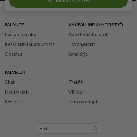
Aloita keskustelu
PALAUTE
KAUPALLINEN YHTEISTYÖ
Palautelomake
Auto1 Vaihtoautot
Keskustelu Suomi24:sta
TV-ohjelmat
Opastus
Sanakirja
PALVELUT
Chat
Treffit
Hyötylinkit
Viihde
Reseptit
Horoskooppi