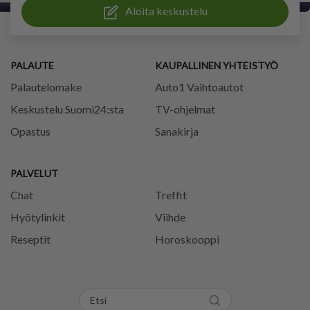
Aloita keskustelu
PALAUTE
KAUPALLINEN YHTEISTYÖ
Palautelomake
Auto1 Vaihtoautot
Keskustelu Suomi24:sta
TV-ohjelmat
Opastus
Sanakirja
PALVELUT
Chat
Treffit
Hyötylinkit
Viihde
Reseptit
Horoskooppi