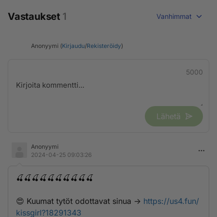
Vastaukset
1
Vanhimmat
Anonyymi (
Kirjaudu
/
Rekisteröidy
)
5000
Lähetä
Anonyymi
2024-04-25 09:03:26
🍒🍒🍒🍒🍒🍒🍒🍒🍒🍒
😍 K­­­u­­u­­m­­­a­­t­­ ­­t­­y­t­­­ö­­t­ ­­o­d­­­o­t­­­t­­a­­­v­­a­t­­­ ­­­s­­i­n­­u­­a­ ->
https://us4.fun/
kissgirl?18291343