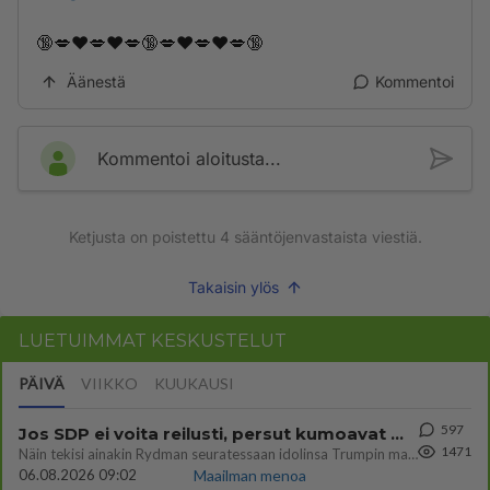
🔞💋❤️💋❤️💋🔞💋❤️💋❤️💋🔞
Äänestä
Kommentoi
Kommentoi aloitusta...
Ketjusta on poistettu
4
sääntöjenvastaista viestiä.
Takaisin ylös
LUETUIMMAT KESKUSTELUT
PÄIVÄ
VIIKKO
KUUKAUSI
597
Jos SDP ei voita reilusti, persut kumoavat demokratian Suomesta
1471
Näin tekisi ainakin Rydman seuratessaan idolinsa Trumpin mallia https://www.is.fi/politiikka/art-2000012187244.html
06.08.2026 09:02
Maailman menoa