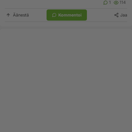
1
114
Äänestä
Kommentoi
Jaa