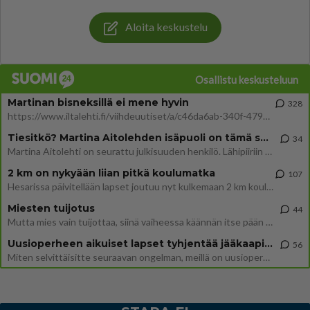
Aloita keskustelu
Osallistu keskusteluun
Martinan bisneksillä ei mene hyvin
328
https://www.iltalehti.fi/viihdeuutiset/a/c46da6ab-340f-4790-aaa7-0865eed2336 Yrityksen konkurssihakemus on tullut kärä
Tiesitkö? Martina Aitolehden isäpuoli on tämä suosittu laulaja
34
Martina Aitolehti on seurattu julkisuuden henkilö. Lähipiiriin mahtuu muitakin tunnettuja henkilöitä. Tiesitkö, että Ma
2 km on nykyään liian pitkä koulumatka
107
Hesarissa päivitellään lapset joutuu nyt kulkemaan 2 km kouluun jösses. Ruostefillarilla tuo matka menee vaikka miten äk
Miesten tuijotus
44
Mutta mies vain tuijottaa, siinä vaiheessa käännän itse pään pois. Mikä juttu? Yleensä jos joku tuijottaa tai katsoo, hä
Uusioperheen aikuiset lapset tyhjentää jääkaapin käydessään
56
Miten selvittäisitte seuraavan ongelman, meillä on uusioperhe, minulla teini-ikäiset lapset ja puolisolla aikuiset, jotk