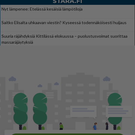
STARA.FI
Nyt lämpenee: Etelässä kesäisiä lämpötiloja
Saitko Elisalta uhkaavan viestin? Kyseessä todennäköisesti huijaus
Suuria räjähdyksiä Kittilässä elokuussa – puolustusvoimat suorittaa
massaräjäytyksiä