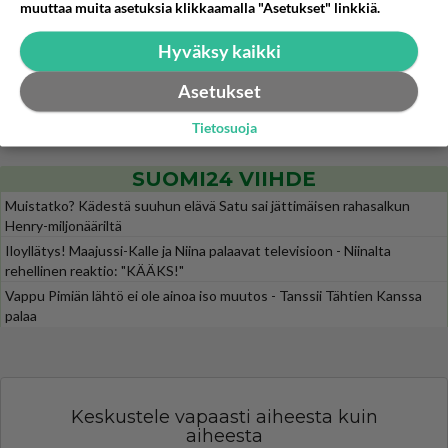
Jos SDP ei voita reilusti, persut kumoavat demokratian Suomesta
muuttaa muita asetuksia klikkaamalla "Asetukset" linkkiä.
598
Näin tekisi ainakin Rydman seuratessaan idolinsa Trumpin mallia https://www.is.fi/politiikka/art-2000012187244.html
Hyväksy kaikki
Uuden TTK-juontajan ympärillä epätietoisuus sakenee - Nyt MTV hämmentää soppaa
35
TTK tulee taas tänä syksynä. Ohjelman uudet tähtioppilaat julkistetaan torstaina 6. elokuuta klo 14 alkavassa lehdistö
Asetukset
Mitä tuot pöytään parisuhteessa?
458
Tietosuoja
Siinäpä se kysymys on otsikossa. Mitäpä siis tuot/toisit pöytään parisuhteessa? Oletko mies vai nainen? Koetko sen mitä
SUOMI24 VIIHDE
Muistatko? Kädestä suuhun elävä Satu sai jättimäisen rahasalkun
Henry-miljonääriltä
Iloyllätys! Maajussi-Kalle ja Niina palaavat televisioon - Niinalta
rehellinen reaktio: "KÄÄKS!"
Vappu Pimiän lähtö ei ole ainoa iso muutos - Tanssii Tähtien Kanssa
palaa
Keskustele vapaasti aiheesta kuin
aiheesta