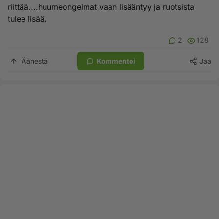
riittää....huumeongelmat vaan lisääntyy ja ruotsista
tulee lisää.
2
128
Äänestä
Kommentoi
Jaa