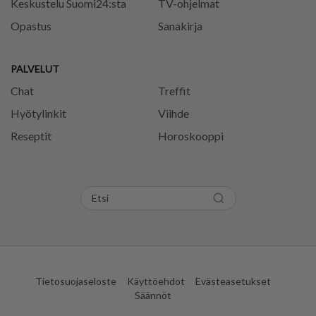
Keskustelu Suomi24:sta
TV-ohjelmat
Opastus
Sanakirja
PALVELUT
Chat
Treffit
Hyötylinkit
Viihde
Reseptit
Horoskooppi
Tietosuojaseloste
Käyttöehdot
Evästeasetukset
Säännöt