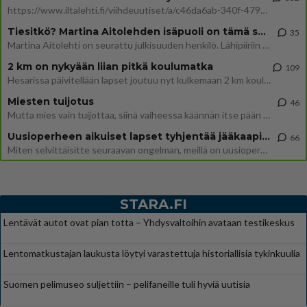
https://www.iltalehti.fi/viihdeuutiset/a/c46da6ab-340f-4790-aaa7-0865eed2336 Yrityksen konkurssihakemus on tullut kärä
Tiesitkö? Martina Aitolehden isäpuoli on tämä suosittu laulaja
35
Martina Aitolehti on seurattu julkisuuden henkilö. Lähipiiriin mahtuu muitakin tunnettuja henkilöitä. Tiesitkö, että Ma
2 km on nykyään liian pitkä koulumatka
109
Hesarissa päivitellään lapset joutuu nyt kulkemaan 2 km kouluun jösses. Ruostefillarilla tuo matka menee vaikka miten äk
Miesten tuijotus
46
Mutta mies vain tuijottaa, siinä vaiheessa käännän itse pään pois. Mikä juttu? Yleensä jos joku tuijottaa tai katsoo, hä
Uusioperheen aikuiset lapset tyhjentää jääkaapin käydessään
66
Miten selvittäisitte seuraavan ongelman, meillä on uusioperhe, minulla teini-ikäiset lapset ja puolisolla aikuiset, jotk
STARA.FI
Lentävät autot ovat pian totta – Yhdysvaltoihin avataan testikeskus
Lentomatkustajan laukusta löytyi varastettuja historiallisia tykinkuulia
Suomen pelimuseo suljettiin – pelifaneille tuli hyviä uutisia