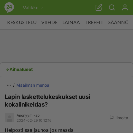
Valikko
KESKUSTELU
VIIHDE
LAINAA
TREFFIT
SÄÄNNÖT
Aihealueet
Maailman menoa
Lapin laskettelukeskukset uusi
kokaiinikeidas?
Anonyymi-ap
Ilmoita
2024-02-29 10:12:16
Helposti saa jauhoa jos massia