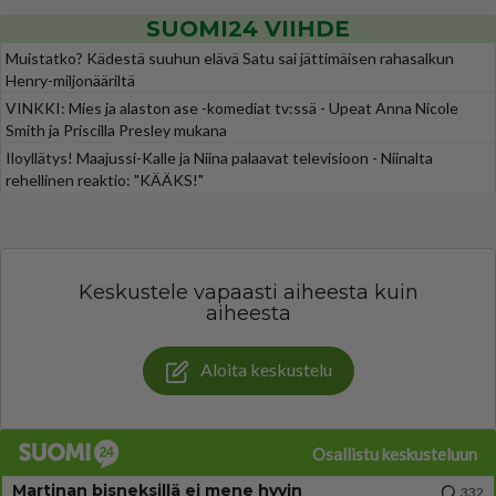
SUOMI24 VIIHDE
Muistatko? Kädestä suuhun elävä Satu sai jättimäisen rahasalkun
Henry-miljonääriltä
VINKKI: Mies ja alaston ase -komediat tv:ssä - Upeat Anna Nicole
Smith ja Priscilla Presley mukana
Iloyllätys! Maajussi-Kalle ja Niina palaavat televisioon - Niinalta
rehellinen reaktio: "KÄÄKS!"
Keskustele vapaasti aiheesta kuin
aiheesta
Aloita keskustelu
Osallistu keskusteluun
Martinan bisneksillä ei mene hyvin
332