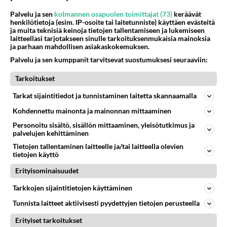
Palvelu ja sen
kolmannen osapuolen toimittajat (73)
keräävät
49
kenen näköinen
henkilötietoja (esim. IP-osoite tai laitetunniste) käyttäen evästeitä
801
ja muita teknisiä keinoja tietojen tallentamiseen ja lukemiseen
kaivattusi on ?
laitteellasi tarjotakseen sinulle tarkoituksenmukaisia mainoksia
07.08.2026 16:24
Ikävä
ja parhaan mahdollisen asiakaskokemuksen.
Palvelu ja sen kumppanit tarvitsevat suostumuksesi seuraaviin:
45
Mikä on ollut
712
Söpöintä välillämme?
Tarkoitukset
06.08.2026 14:44
Ikävä
Tarkat sijaintitiedot ja tunnistaminen laitetta skannaamalla
37
Hyvännäköinen pakkaus
Kohdennettu mainonta ja mainonnan mittaaminen
649
Olet hyvännäköinen pakkaus nainen.
06.08.2026 13:03
Ikävä
Personoitu sisältö, sisällön mittaaminen, yleisötutkimus ja
palvelujen kehittäminen
30
Tykkäätköhän vielä minusta?
Tietojen tallentaminen laitteelle ja/tai laitteella olevien
616
tietojen käyttö
Yhtä paljon, kuin minä sinusta? Haaveissa ollaan kahdestaan, rauhassa ja lähennytään fyysisesti ja tutustutaan syvemmin
06.08.2026 07:42
Ikävä
Erityisominaisuudet
181
Vihervasemmistofeministinaisasianaiset
Tarkkojen sijaintitietojen käyttäminen
595
Tulevat tänne palstalle haukkumaan miehiä ja naljailemaan miehelle, kehuvat olevansa heitä parempia. Itse asuvat MIEHE
Tunnista laitteet aktiivisesti pyydettyjen tietojen perusteella
06.08.2026 12:01
Sinkut
Erityiset tarkoitukset
60