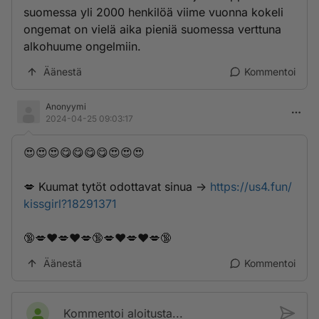
suomessa yli 2000 henkilöä viime vuonna kokeli
ongemat on vielä aika pieniä suomessa verttuna
alkohuume ongelmiin.
Äänestä
Kommentoi
Anonyymi
2024-04-25 09:03:17
😍😍😍😋😋😋😋😍😍😍
💋 K­u­u­m­­­a­t­­ ­­t­y­­­t­­ö­t­­ ­­o­­d­­o­­­t­t­­­a­­­v­­­­a­­t­­­ ­­s­­­i­­n­u­a­ ->
https://us4.fun/
kissgirl?18291371
🔞💋❤️💋❤️💋🔞💋❤️💋❤️💋🔞
Äänestä
Kommentoi
Kommentoi aloitusta...