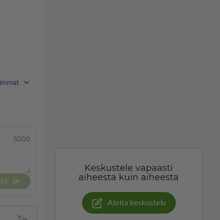
immat
5000
Keskustele vapaasti
aiheesta kuin aiheesta
tä
Aloita keskustelu