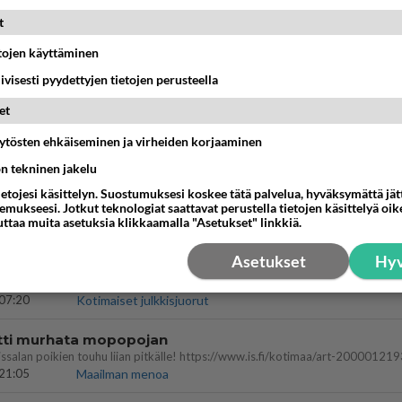
12:07
Jämsä
t
aisit kysyä tänään
etojen käyttäminen
 Anna jokin tunniste itsestäni tai hänestä.
13:15
Ikävä
iivisesti pyydettyjen tietojen perusteella
et
 sinusta yhtään
äytösten ehkäiseminen ja virheiden korjaaminen
17:14
Ikävä
ön tekninen jakelu
nen edes oo
ietojesi käsittelyn. Suostumuksesi koskee tätä palvelua, hyväksymättä jä
mukseesi. Jotkut teknologiat saattavat perustella tietojen käsittelyä oike
tti 🤣🤣🤣🤣🤣
uttaa muita asetuksia klikkaamalla "Asetukset" linkkiä.
19:19
Ikävä
Asetukset
Hyv
07:20
Kotimaiset julkkisjuorut
ritti murhata mopopojan
21:05
Maailman menoa