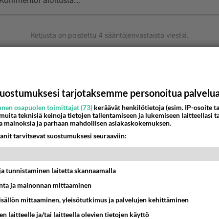
Kommentoi aloitusta...
Ketjusta on poistettu
4
sääntöjenvastaista viestiä.
Takaisin ylös
MMAT KESKUSTELUT
uostumuksesi tarjotaksemme personoitua palvelu
IKKO
KUUKAUSI
nen osapuolen toimittajat (73)
keräävät henkilötietoja (esim. IP-osoite ta
 muita teknisiä keinoja tietojen tallentamiseen ja lukemiseen laitteellasi t
a mainoksia ja parhaan mahdollisen asiakaskokemuksen.
köinen
 ?
anit tarvitsevat suostumuksesi seuraaviin:
16:24
Ikävä
o Mikkelin panttivankidraaman?
t ja tunnistaminen laitetta skannaamalla
07:39
Maailman menoa
ta ja mainonnan mittaaminen
sisällön mittaaminen, yleisötutkimus ja palvelujen kehittäminen
n laitteelle ja/tai laitteella olevien tietojen käyttö