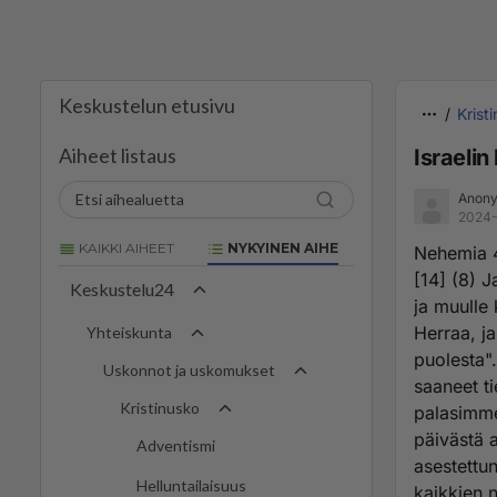
Keskustelun etusivu
Krist
Aiheet listaus
Israelin
Anony
2024-
KAIKKI AIHEET
NYKYINEN AIHE
‭Nehemia 
[14] (8) J
Keskustelu24
ja muulle 
Herraa, ja
Yhteiskunta
puolesta".
Uskonnot ja uskomukset
saaneet ti
Kristinusko
palasimme 
päivästä a
Adventismi
asestettun
Helluntailaisuus
kaikkien n