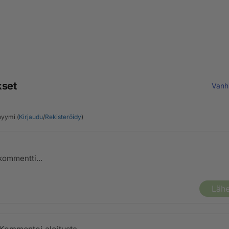
kset
Vanh
yymi (
Kirjaudu
/
Rekisteröidy
)
Lähe