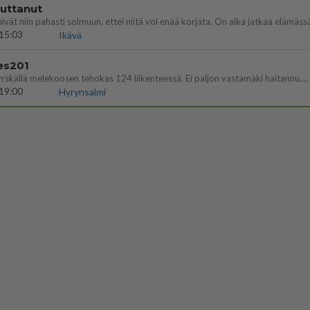
vuttanut
15:03
Ikävä
es201
yrskällä melekoosen tehokas 124 liikenteessä. Ei paljon vastamäki haitannu....
19:00
Hyrynsalmi