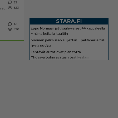
33
623
Välimme menivät niin pahasti solmuun, ettei niitä voi enää korjata. On aika jatkaa elämässä eteenpäin. Toivon sulle kaik
STARA.FI
16
Eppu Normaali jätti jäähyväiset 44 kappaleella
520
– nämä keikalla kuultiin
Suomen pelimuseo suljettiin – pelifaneille tuli
hyviä uutisia
Lentävät autot ovat pian totta –
Yhdysvaltoihin avataan testikeskus