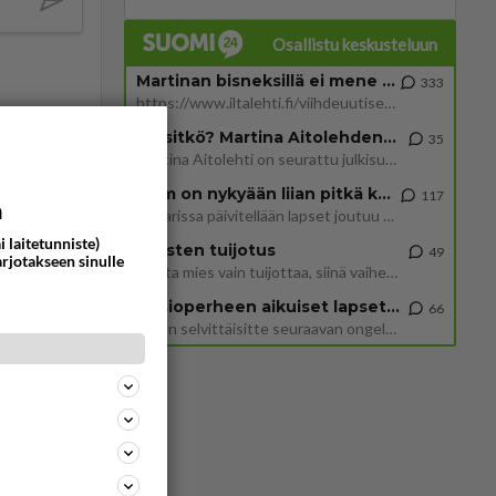
Osallistu keskusteluun
Martinan bisneksillä ei mene hyvin
333
https://www.iltalehti.fi/viihdeuutiset/a/c46da6ab-340f-4790-aaa7-0865eed2336 Yrityksen konkurssihakemus on tullut kärä
Tiesitkö? Martina Aitolehden isäpuoli on tämä suosittu laulaja
35
Martina Aitolehti on seurattu julkisuuden henkilö. Lähipiiriin mahtuu muitakin tunnettuja henkilöitä. Tiesitkö, että Ma
2 km on nykyään liian pitkä koulumatka
117
a
Hesarissa päivitellään lapset joutuu nyt kulkemaan 2 km kouluun jösses. Ruostefillarilla tuo matka menee vaikka miten äk
i laitetunniste)
Miesten tuijotus
49
arjotakseen sinulle
Mutta mies vain tuijottaa, siinä vaiheessa käännän itse pään pois. Mikä juttu? Yleensä jos joku tuijottaa tai katsoo, hä
59
1061
Uusioperheen aikuiset lapset tyhjentää jääkaapin käydessään
66
Miten selvittäisitte seuraavan ongelman, meillä on uusioperhe, minulla teini-ikäiset lapset ja puolisolla aikuiset, jotk
76
849
Uusi draamasarja järkyttävästä tapauksesta on tulossa. Tositapahtumiin perustuva sarja ammentaa vuoden 1986 Mikkelin pan
68
Iäkäs Jämsäläinen mies kuoli poliisiautoon matkalla Jyväskylän putkaan
821
Iäkäs vanhus humalassa niin huonossa kunnossa, ettei pystynyt huolehtimaan itsestään niin ainoa apu sillä hetkellä oli