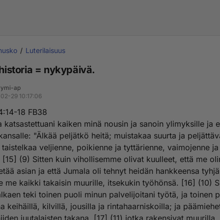
inusko
Luterilaisuus
 historia = nykypäivä.
ymi-ap
02-29 10:17:06
4:14-18 FB38‬
a katsastettuani kaiken minä nousin ja sanoin ylimyksille ja e
kansalle: "Älkää peljätkö heitä; muistakaa suurta ja peljättä
 taistelkaa veljienne, poikienne ja tyttärienne, vaimojenne j
 [15] (9) Sitten kuin vihollisemme olivat kuulleet, että me o
etää asian ja että Jumala oli tehnyt heidän hankkeensa tyhjä
me kaikki takaisin muurille, itsekukin työhönsä. [16] (10) Si
lkaen teki toinen puoli minun palvelijoitani työtä, ja toinen p
a keihäillä, kilvillä, jousilla ja rintahaarniskoilla; ja päämiehe
iiden juutalaisten takana, [17] (11) jotka rakensivat muurilla.