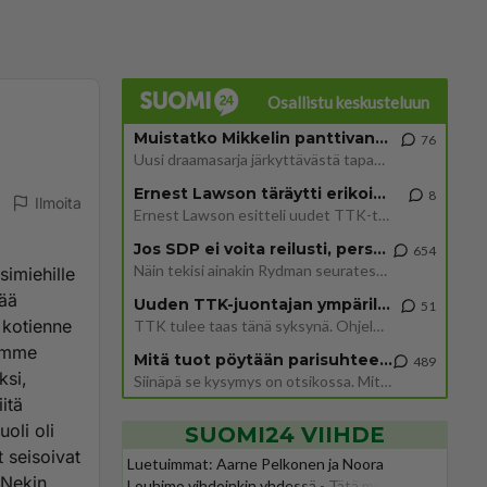
Osallistu keskusteluun
Muistatko Mikkelin panttivankidraaman?
76
Uusi draamasarja järkyttävästä tapauksesta on tulossa. Tositapahtumiin perustuva sarja ammentaa vuoden 1986 Mikkelin pan
Ernest Lawson täräytti erikoisen heiton TTK-lehdistötilaisuudessa: " Onko tässä tarkoituksena...?"
8
Ilmoita
Ernest Lawson esitteli uudet TTK-tähtioppilaat ja opettajat torstaina 6.8. lehdistölle. Tulevalla kaudella on yksi hausk
Jos SDP ei voita reilusti, persut kumoavat demokratian Suomesta
654
Näin tekisi ainakin Rydman seuratessaan idolinsa Trumpin mallia https://www.is.fi/politiikka/art-2000012187244.html
simiehille
vää
Uuden TTK-juontajan ympärillä epätietoisuus sakenee - Nyt MTV hämmentää soppaa
51
a kotienne
TTK tulee taas tänä syksynä. Ohjelman uudet tähtioppilaat julkistetaan torstaina 6. elokuuta klo 14 alkavassa lehdistö
limme
Mitä tuot pöytään parisuhteessa?
489
ksi,
Siinäpä se kysymys on otsikossa. Mitäpä siis tuot/toisit pöytään parisuhteessa? Oletko mies vai nainen? Koetko sen mitä
itä
uoli oli
SUOMI24 VIIHDE
t seisoivat
Luetuimmat: Aarne Pelkonen ja Noora
 Nekin,
Louhimo vihdoinkin yhdessä - Tätä moni jo