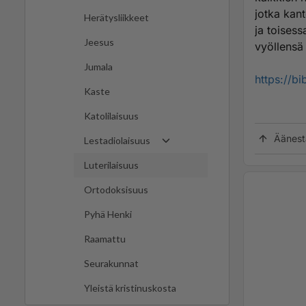
jotka kant
Herätysliikkeet
ja toisess
Jeesus
vyöllensä 
Jumala
https://b
Kaste
Katolilaisuus
Äänest
Lestadiolaisuus
Luterilaisuus
Ortodoksisuus
Pyhä Henki
Raamattu
Seurakunnat
Yleistä kristinuskosta