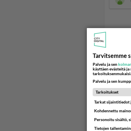
LUETUI
Tarvitsemme s
PÄIVÄ
VI
Palvelu ja sen
kolman
käyttäen evästeitä ja
tarkoituksenmukaisi
kenen nä
kaivattusi on
Palvelu ja sen kumpp
07.08.2026 
Tarkoitukset
Muistatk
Tarkat sijaintitiedo
07.08.2026 
Kohdennettu mainon
Personoitu sisältö, 
Tietojen tallentamine