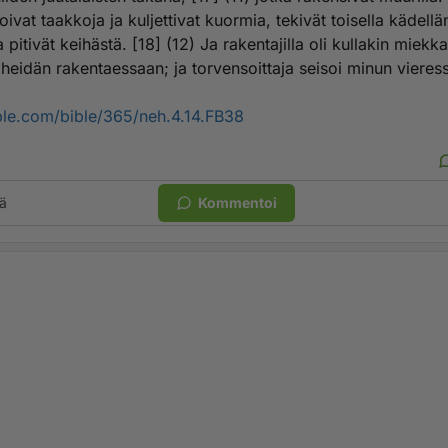
oivat taakkoja ja kuljettivat kuormia, tekivät toisella kädellä
a pitivät keihästä. [18] (12) Ja rakentajilla oli kullakin miekk
heidän rakentaessaan; ja torvensoittaja seisoi minun vieress
ible.com/bible/365/neh.4.14.FB38
ä
Kommentoi