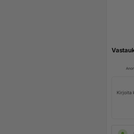
Vastau
Anon