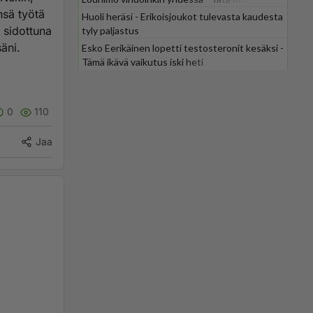
nsä työtä
odotti
Huoli heräsi - Erikoisjoukot tulevasta kaudesta
a sidottuna
tyly paljastus
äni.
Esko Eerikäinen lopetti testosteronit kesäksi -
Tämä ikävä vaikutus iski heti
0
110
Jaa