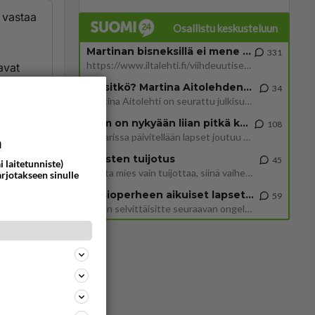
 vastaa
Osallistu keskusteluun
Martinan bisneksillä ei mene hyvin
331
https://www.iltalehti.fi/viihdeuutiset/a/c46da6ab-340f-4790-aaa7-0865eed2336 Yrityksen konkurssihakemus on tullut kärä
avat
Tiesitkö? Martina Aitolehden isäpuoli on tämä suosittu laulaja
34
Martina Aitolehti on seurattu julkisuuden henkilö. Lähipiiriin mahtuu muitakin tunnettuja henkilöitä. Tiesitkö, että Ma
2 km on nykyään liian pitkä koulumatka
108
täisivät
Hesarissa päivitellään lapset joutuu nyt kulkemaan 2 km kouluun jösses. Ruostefillarilla tuo matka menee vaikka miten äk
a
Miesten tuijotus
45
i laitetunniste)
Mutta mies vain tuijottaa, siinä vaiheessa käännän itse pään pois. Mikä juttu? Yleensä jos joku tuijottaa tai katsoo, hä
arjotakseen sinulle
Uusioperheen aikuiset lapset tyhjentää jääkaapin käydessään
59
Miten selvittäisitte seuraavan ongelman, meillä on uusioperhe, minulla teini-ikäiset lapset ja puolisolla aikuiset, jotk
sään.
 jotta