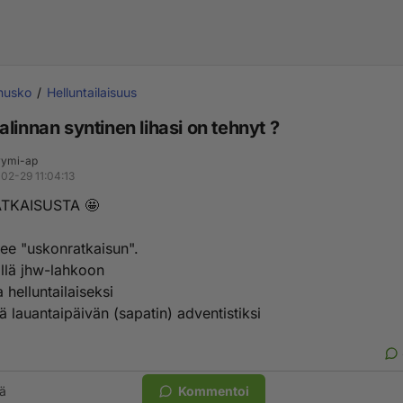
inusko
Helluntailaisuus
linnan syntinen lihasi on tehnyt ?
ymi-ap
02-29 11:04:13
TKAISUSTA 🤩
kee "uskonratkaisun".
lä jhw-lahkoon
a helluntailaiseksi
llä lauantaipäivän (sapatin) adventistiksi
ä
Kommentoi