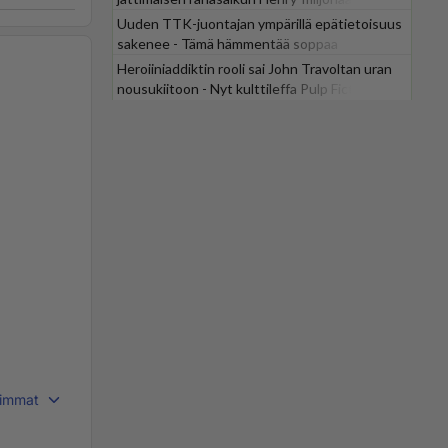
Uuden TTK-juontajan ympärillä epätietoisuus
sakenee - Tämä hämmentää soppaa
Heroiiniaddiktin rooli sai John Travoltan uran
nousukiitoon - Nyt kulttileffa Pulp Fiction
tv:stä
immat