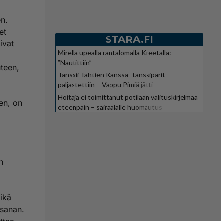
en.
et
STARA.FI
ivat
Mirella upealla rantalomalla Kreetalla:
”Nautittiin”
uteen,
Tanssii Tähtien Kanssa -tanssiparit
paljastettiin – Vappu Pimiä jätti
suosikkiohjelman
Hoitaja ei toimittanut potilaan valituskirjelmää
en, on
eteenpäin – sairaalalle huomautus
n
eikä
 sanan.