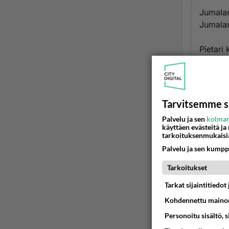
Jumalan
Jumalan
Pietari 
kohdata
12 Eläk
pahante
Tarvitsemme s
Jumalaa
Palvelu ja sen
kolman
käyttäen evästeitä ja
Eli jos
tarkoituksenmukaisi
vaihees
Palvelu ja sen kumpp
Jumalan 
Tarkoitukset
Taakse 
Tarkat sijaintitiedo
Kohdennettu mainon
Onhan s
Personoitu sisältö, 
kääntym