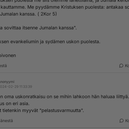
tuksen puolesta me siis olemme lähettiläinä, ja Jumala kehoi
kauttamme. Me pyydämme Kristuksen puolesta: antakaa so
 Jumalan kanssa. ( 2Kor 5)
a sovittaa itsenne Jumalan kanssa".
ksen evankeliumin ja sydämen uskon puolesta.
oivonen
estä
K
Anonyymi
024-02-29 11:33:39
n oma uskonratkaisu on se mihin lahkoon hän haluaa liittyä
us on eri asia.
 tietenkin myyvät "pelastusvarmuutta".
änestä
K