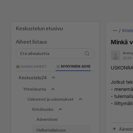
Keskustelun etusivu
Krist
Aiheet listaus
Minkä va
Anony
2024-
KAIKKI AIHEET
NYKYINEN AIHE
USKONRA
Keskustelu24
Jotkut te
- menemäl
Yhteiskunta
- tulemall
Uskonnot ja uskomukset
- liittymä
Kristinusko
Adventismi
Äänest
Helluntailaisuus