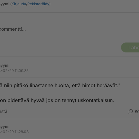
yymi (
Kirjaudu
/
Rekisteröidy
)
Lähe
nyymi
-02-29 11:09:35
ä niin pitäkö lihastanne huolta, että himot heräävät."
 on pidettävä hyvää jos on tehnyt uskontatkaisun.
estä
K
nyymi
-02-29 11:28:08