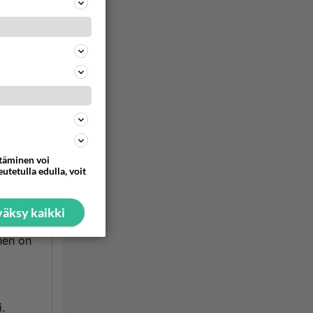
ksissä,
udessa,
us
osta,
en
ttäminen voi
utetulla edulla, voit
äksy kaikki
nen on
i.