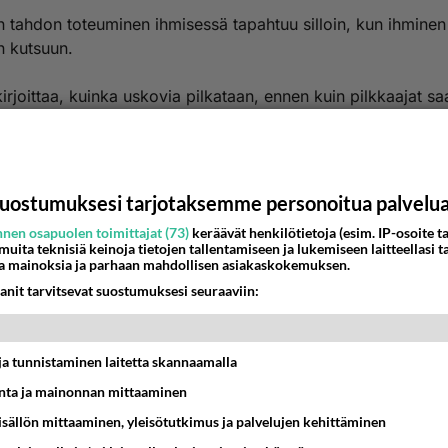
 tahdon toteuminen ihmisessä tapahtuu silloin, kun ihminen
 kutsuun.
kirjoittaa, kuinka uskovia pilkataan, ennen kuin pilkkaajat sa
 Jumalan kutsun ja tulevat uskoon.
ää moitteettomasti pakanoiden keskellä, jotta he teitä
kijöiksi panetellessaan havaitsisivatkin hyvät tekonne ja ylis
uostumuksesi tarjotaksemme personoitua palvelu
 sinä päivänä, jona hän kohtaa heidät. ( 1Piet 2)
nen osapuolen toimittajat (73)
keräävät henkilötietoja (esim. IP-osoite ta
 muita teknisiä keinoja tietojen tallentamiseen ja lukemiseen laitteellasi t
 kääntymätön päivästä toiseen pilkkaa uskovia, niin jossain
a mainoksia ja parhaan mahdollisen asiakaskokemuksen.
sa hän tulee kohtaamaan Jumalan, jolloin panettelija vastaa
anit tarvitsevat suostumuksesi seuraaviin:
kutsuun ja kiittää silloin ylistäen Jumalaa.
jää silloin se itsensä ylistäminen panettelun kekseliäisyydes
t ja tunnistaminen laitetta skannaamalla
ta ja mainonnan mittaaminen
e hienoa, että Jumala armossaan yhä kutsuu ihmisiä
sisällön mittaaminen, yleisötutkimus ja palvelujen kehittäminen
ykseen sovituksen sanan, pelastuksen evankeliumin kautta,