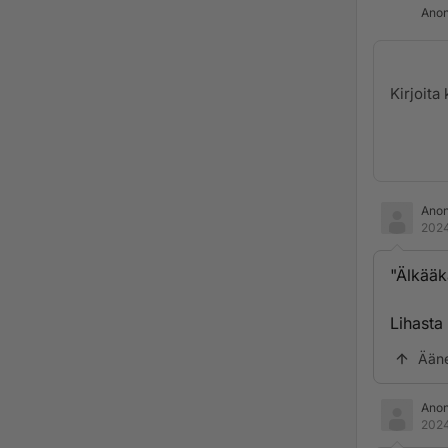
Anon
Ano
2024
"Älkääk
Lihasta
Ään
Ano
2024