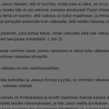
 uskoo häneen, sitä ei tuomita; mutta joka ei usko, se on jo
u, koska hän ei ole uskonut Jumalan ainokaisen Pojan nime
a tämä on tuomio, että valkeus on tullut maailmaan, ja ihmis
vat pimeyttä enemmän kuin valkeutta; sillä heidän tekonsa ol
ä jokainen, joka pahaa tekee, vihaa valkeutta eikä tule valke
änen tekojansa nuhdeltaisi. ( Joh 3)
uosta voimme lukea, pahaa rakastava ei halua tulla valkeute
valinnan rakastaa pimeyttä.
 ratkaisu on siis merkityksellinen.
ala kehoittaa ja Jeesus Kristus pyytää, on ihminen ratkaisu
a, valinnan edessä.
ä Jumala oli Kristuksessa ja sovitti maailman itsensä kanssa 
 heille heidän rikkomuksiaan, ja hän uskoi meille sovituksen