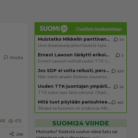
Osallistu keskusteluun
Muistatko Mikkelin panttivankidraaman?
54
Uusi draamasarja järkyttävästä tapauksesta on tulossa. Tositapahtumiin perustuva sarja ammentaa vuoden 1986 Mikkelin pan
Ernest Lawson täräytti erikoisen heiton TTK-lehdistötilaisuudessa: " Onko tässä tarkoituksena...?"
3
Ilmoita
Ernest Lawson esitteli uudet TTK-tähtioppilaat ja opettajat torstaina 6.8. lehdistölle. Tulevalla kaudella on yksi hausk
Jos SDP ei voita reilusti, persut kumoavat demokratian Suomesta
620
Näin tekisi ainakin Rydman seuratessaan idolinsa Trumpin mallia https://www.is.fi/politiikka/art-2000012187244.html
Uuden TTK-juontajan ympärillä epätietoisuus sakenee - Nyt MTV hämmentää soppaa
36
TTK tulee taas tänä syksynä. Ohjelman uudet tähtioppilaat julkistetaan torstaina 6. elokuuta klo 14 alkavassa lehdistö
Mitä tuot pöytään parisuhteessa?
463
Siinäpä se kysymys on otsikossa. Mitäpä siis tuot/toisit pöytään parisuhteessa? Oletko mies vai nainen? Koetko sen mitä
48
415
SUOMI24 VIIHDE
Muistatko? Kädestä suuhun elävä Satu sai
Jaa
jättimäisen rahasalkun Henry-miljonääriltä