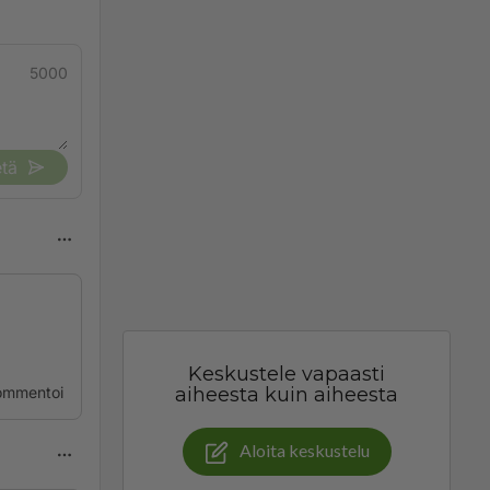
5000
tä
Keskustele vapaasti
ommentoi
aiheesta kuin aiheesta
Aloita keskustelu