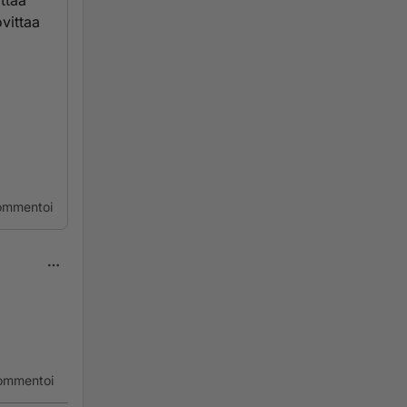
ttaa
vittaa
ommentoi
.
ommentoi