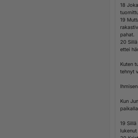
18 Joka
tuomitt
19 Mutt
rakasti
pahat.
20 Sill
ettei h
Kuten t
tehnyt 
Ihmisen
Kun Jum
paikall
19 Sill
lukenut