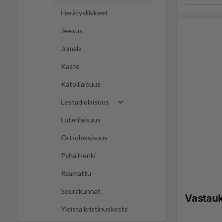
Herätysliikkeet
Jeesus
Jumala
Kaste
Katolilaisuus
Lestadiolaisuus
Luterilaisuus
Ortodoksisuus
Pyhä Henki
Raamattu
Seurakunnat
Vastau
Yleistä kristinuskosta