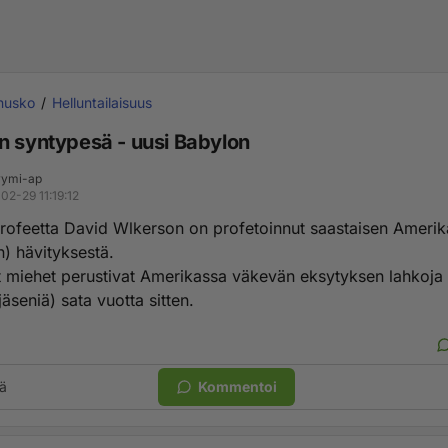
inusko
Helluntailaisuus
n syntypesä - uusi Babylon
ymi-ap
02-29 11:19:12
profeetta David Wlkerson on profetoinnut saastaisen Ameri
n) hävityksestä.
t miehet perustivat Amerikassa väkevän eksytyksen lahkoja 
jäseniä) sata vuotta sitten.
ä
Kommentoi