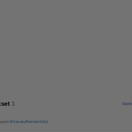
kset
3
Vanh
yymi (
Kirjaudu
/
Rekisteröidy
)