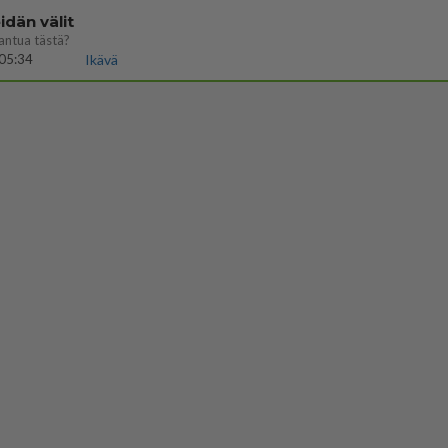
dän välit
antua tästä?
05:34
Ikävä