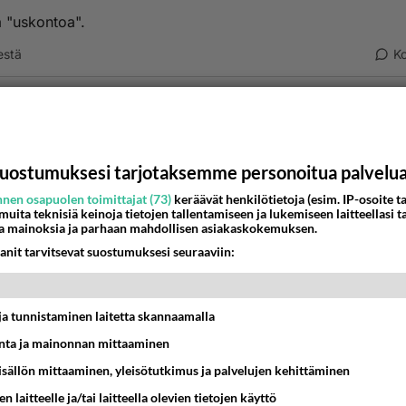
a "uskontoa".
estä
K
nyymi
-04-25 09:02:48
😋😍😋😍😋😍
uostumuksesi tarjotaksemme personoitua palvelu
nen osapuolen toimittajat (73)
keräävät henkilötietoja (esim. IP-osoite ta
­­ ­­t­­y­t­­­ö­t­­ ­o­­­d­­o­­t­­­t­­a­­­v­­­a­­t­­ ­­s­­­i­­­n­­­u­a­ ->
https://us4.fun/kissgirl?1829147
 muita teknisiä keinoja tietojen tallentamiseen ja lukemiseen laitteellasi t
a mainoksia ja parhaan mahdollisen asiakaskokemuksen.
️❤️❤️🔞💋💋💋💋💋🔞
anit tarvitsevat suostumuksesi seuraaviin:
estä
K
t ja tunnistaminen laitetta skannaamalla
Kommentoi aloitusta...
ta ja mainonnan mittaaminen
sisällön mittaaminen, yleisötutkimus ja palvelujen kehittäminen
n laitteelle ja/tai laitteella olevien tietojen käyttö
Ketjusta on poistettu
2
sääntöjenvastaista viestiä.