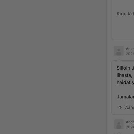
Ano
2024
Silloin
lihasta
heidät 
Jumalan
Ään
Ano
2024