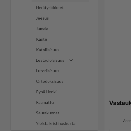
Herätysliikkeet
Jeesus
Jumala
Kaste
Katolilaisuus
Lestadiolaisuus
Luterilaisuus
Ortodoksisuus
Pyhä Henki
Vastau
Raamattu
Seurakunnat
Anon
Yleistä kristinuskosta