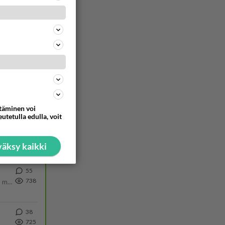
344
1262
Siinäpä se kysymys on otsikossa. Mitäpä siis tuot/toisit pöytään parisuhteessa? Oletko mies vai nainen? Koetko sen mitä
ttäminen voi
utetulla edulla, voit
54
743
äksy kaikki
55
738
Hesarissa päivitellään lapset joutuu nyt kulkemaan 2 km kouluun jösses. Ruostefillarilla tuo matka menee vaikka miten äk
38
725