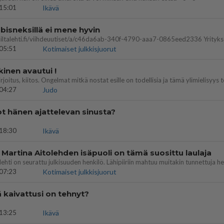
15:01
Ikävä
bisneksillä ei mene hyvin
05:51
Kotimaiset julkkisjuorut
kinen avautui !
04:27
Judo
t hänen ajattelevan sinusta?
18:30
Ikävä
 Martina Aitolehden isäpuoli on tämä suosittu laulaja
07:23
Kotimaiset julkkisjuorut
ä kaivattusi on tehnyt?
13:25
Ikävä