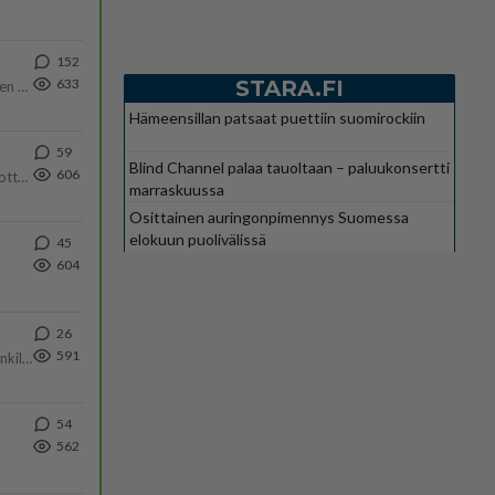
152
STARA.FI
633
https://www.iltalehti.fi/viihdeuutiset/a/c46da6ab-340f-4790-aaa7-0865eed2336 Yrityksen konkurssihakemus on tullut kärä
Hämeensillan patsaat puettiin suomirockiin
59
Blind Channel palaa tauoltaan – paluukonsertti
606
Olipa hyvä kirjoitus, kiitos. Ongelmat mitkä nostat esille on todellisia ja tämä ylimielisyys totta ja se näkyy kaikessa
marraskuussa
Osittainen auringonpimennys Suomessa
elokuun puolivälissä
45
604
26
591
Martina Aitolehti on seurattu julkisuuden henkilö. Lähipiiriin mahtuu muitakin tunnettuja henkilöitä. Tiesitkö, että Ma
54
562