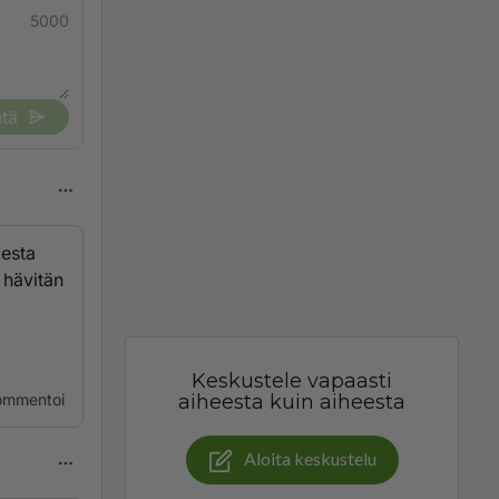
5000
tä
kesta
 hävitän
Keskustele vapaasti
ommentoi
aiheesta kuin aiheesta
Aloita keskustelu