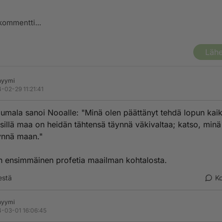
Lähe
nyymi
-02-29 11:21:41
 Jumala sanoi Nooalle: "Minä olen päättänyt tehdä lopun kai
, sillä maa on heidän tähtensä täynnä väkivaltaa; katso, minä
ynnä maan."
 ensimmäinen profetia maailman kohtalosta.
estä
K
nyymi
-03-01 16:06:45