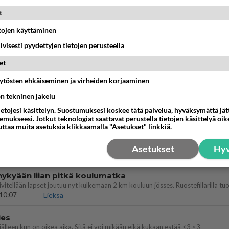
t
Takaisin ylös
etojen käyttäminen
iivisesti pyydettyjen tietojen perusteella
MMAT KESKUSTELUT
et
IKKO
KUUKAUSI
äytösten ehkäiseminen ja virheiden korjaaminen
t pöytään parisuhteessa?
ön tekninen jakelu
ietojesi käsittelyn. Suostumuksesi koskee tätä palvelua, hyväksymättä jä
16:53
Sinkut
mukseesi. Jotkut teknologiat saattavat perustella tietojen käsittelyä oike
uttaa muita asetuksia klikkaamalla "Asetukset" linkkiä.
a ja kaivattuasi
??
Asetukset
Hyv
18:50
Ikävä
nykyään liian pitkä koulumatka
10:07
Lieksa
ies
lleen kun on oikea aika. Sitä ei voi mikään eikä kukaan estää <3 <3