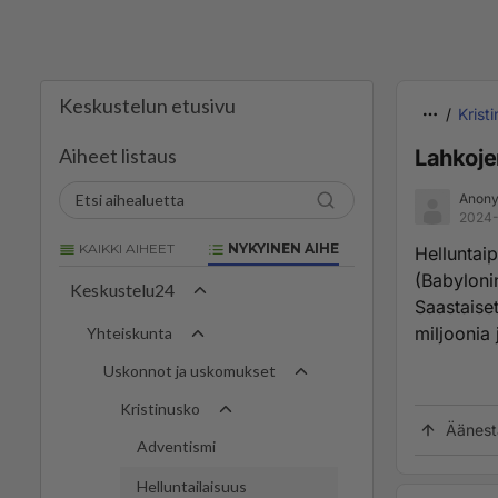
Keskustelun etusivu
Krist
Aiheet listaus
Lahkoje
Anony
2024-
KAIKKI AIHEET
NYKYINEN AIHE
Helluntai
(Babyloni
Keskustelu24
Saastaise
miljoonia 
Yhteiskunta
Uskonnot ja uskomukset
Kristinusko
Äänest
Adventismi
Helluntailaisuus