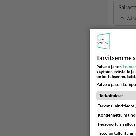
Sairast
Ään
Ano
2024
😍😋😍
Tarvitsemme s
Palvelu ja sen
kolman
🔞 K­­u­­u­­­m­­­a­­t
käyttäen evästeitä ja
tarkoituksenmukaisi
🔞❤️❤️❤
Palvelu ja sen kumpp
Ään
Tarkoitukset
Tarkat sijaintitiedo
Kohdennettu mainon
Personoitu sisältö, 
Tietojen tallentamine