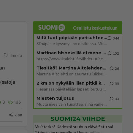
Osallistu keskusteluun
Mitä tuot pöytään parisuhteessa?
344
Siinäpä se kysymys on otsikossa. Mitäpä siis tuot/toisit pöytään parisuhteessa? Oletko mies vai nainen? Koetko sen mitä
Martinan bisneksillä ei mene hyvin
152
Ilmoita
https://www.iltalehti.fi/viihdeuutiset/a/c46da6ab-340f-4790-aaa7-0865eed2336 Yrityksen konkurssihakemus on tullut kärä
kan
Tiesitkö? Martina Aitolehden isäpuoli on tämä suosittu laulaja
26
Martina Aitolehti on seurattu julkisuuden henkilö. Lähipiiriin mahtuu muitakin tunnettuja henkilöitä. Tiesitkö, että Ma
(satoja
2 km on nykyään liian pitkä koulumatka
55
Hesarissa päivitellään lapset joutuu nyt kulkemaan 2 km kouluun jösses. Ruostefillarilla tuo matka menee vaikka miten äk
Miesten tuijotus
33
3
195
Mutta mies vain tuijottaa, siinä vaiheessa käännän itse pään pois. Mikä juttu? Yleensä jos joku tuijottaa tai katsoo, hä
Jaa
SUOMI24 VIIHDE
Muistatko? Kädestä suuhun elävä Satu sai
jättimäisen rahasalkun Henry-miljonääriltä