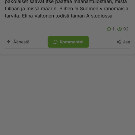
pakolaiset saavat itse päättää maahantulostaan, mistä
tullaan ja missä määrin. Siihen ei Suomen viranomaisia
tarvita. Elina Valtonen todisti tämän A studiossa.
1
92
Äänestä
Kommentoi
Jaa