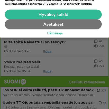
tietojen käsittelyä oikeutetulla edulla, voit vastustaa tätä tai
75
Miia Heikkinen avautui !
muuttaa muita asetuksia klikkaamalla "Asetukset" linkkiä.
807
Olipa hyvä kirjoitus, kiitos. Ongelmat mitkä nostat esille on todellisia ja tämä ylimielisyys totta ja se näkyy kaikessa
04.08.2026 04:27
Judo
Hyväksy kaikki
60
Mitä uskot hänen ajattelevan sinusta?
Asetukset
800
😇
04.08.2026 18:30
Ikävä
Tietosuoja
62
Mitä töitä kaivattusi on tehnyt?
793
😅
05.08.2026 13:25
Ikävä
66
Voiko meidän välit
774
Koskaan parantua tästä?
05.08.2026 05:34
Ikävä
Osallistu keskusteluun
Jos SDP ei voita reilusti, persut kumoavat demokratian Suomesta
377
Näin tekisi ainakin Rydman seuratessaan idolinsa Trumpin mallia https://www.is.fi/politiikka/art-2000012187244.html
Uuden TTK-juontajan ympärillä epätietoisuus sakenee - Nyt MTV hämmentää soppaa
16
TTK tulee taas tänä syksynä. Ohjelman uudet tähtioppilaat julkistetaan torstaina 6. elokuuta klo 14 alkavassa lehdistö