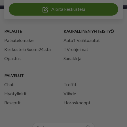
Aloita keskustelu
PALAUTE
KAUPALLINEN YHTEISTYÖ
Palautelomake
Auto1 Vaihtoautot
Keskustelu Suomi24:sta
TV-ohjelmat
Opastus
Sanakirja
PALVELUT
Chat
Treffit
Hyötylinkit
Viihde
Reseptit
Horoskooppi