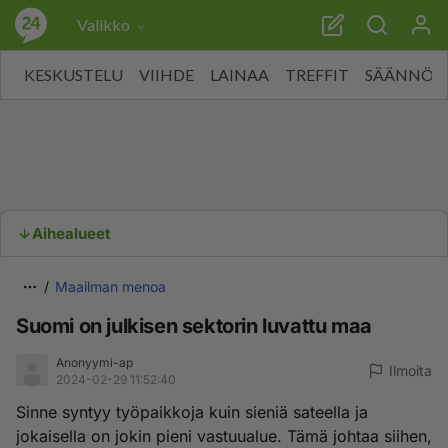
Valikko
KESKUSTELU
VIIHDE
LAINAA
TREFFIT
SÄÄNNÖT
Aihealueet
Maailman menoa
Suomi on julkisen sektorin luvattu maa
Anonyymi-ap
Ilmoita
2024-02-29 11:52:40
Sinne syntyy työpaikkoja kuin sieniä sateella ja
jokaisella on jokin pieni vastuualue. Tämä johtaa siihen,