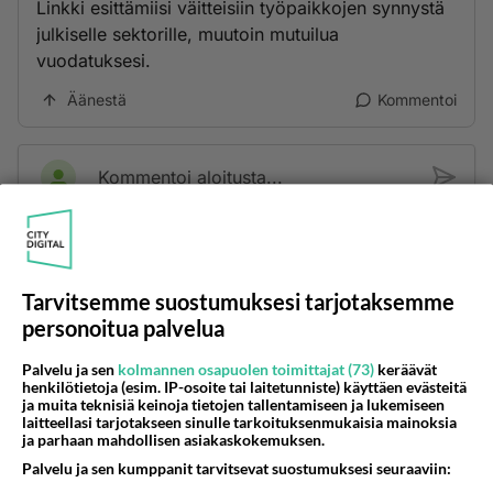
Linkki esittämiisi väitteisiin työpaikkojen synnystä
julkiselle sektorille, muutoin mutuilua
vuodatuksesi.
Äänestä
Kommentoi
Kommentoi aloitusta...
Ketjusta on poistettu
2
sääntöjenvastaista viestiä.
Tarvitsemme suostumuksesi tarjotaksemme
Takaisin ylös
personoitua palvelua
LUETUIMMAT KESKUSTELUT
Palvelu ja sen
kolmannen osapuolen toimittajat (73)
keräävät
henkilötietoja (esim. IP-osoite tai laitetunniste) käyttäen evästeitä
PÄIVÄ
VIIKKO
KUUKAUSI
ja muita teknisiä keinoja tietojen tallentamiseen ja lukemiseen
laitteellasi tarjotakseen sinulle tarkoituksenmukaisia mainoksia
ja parhaan mahdollisen asiakaskokemuksen.
415
Mitä tuot pöytään parisuhteessa?
Palvelu ja sen kumppanit tarvitsevat suostumuksesi seuraaviin:
1728
Siinäpä se kysymys on otsikossa. Mitäpä siis tuot/toisit pöytään parisuhteessa? Oletko mies vai nainen? Koetko sen mitä