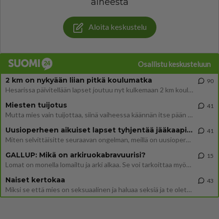
aiheesta
Aloita keskustelu
Osallistu keskusteluun
2 km on nykyään liian pitkä koulumatka
90
Hesarissa päivitellään lapset joutuu nyt kulkemaan 2 km kouluun jösses. Ruostefillarilla tuo matka menee vaikka miten äk
Miesten tuijotus
41
Mutta mies vain tuijottaa, siinä vaiheessa käännän itse pään pois. Mikä juttu? Yleensä jos joku tuijottaa tai katsoo, hä
Uusioperheen aikuiset lapset tyhjentää jääkaapin käydessään
41
Miten selvittäisitte seuraavan ongelman, meillä on uusioperhe, minulla teini-ikäiset lapset ja puolisolla aikuiset, jotk
GALLUP: Mikä on arkiruokabravuurisi?
15
Lomat on monella lomailtu ja arki alkaa. Se voi tarkoittaa myös sitä, että grillailut on grillattu ja palataan arjen ruo
Naiset kertokaa
43
Miksi se että mies on seksuaalinen ja haluaa seksiä ja te olette hänen mielestänne haluttava on vastenmielistä? Mikä sii