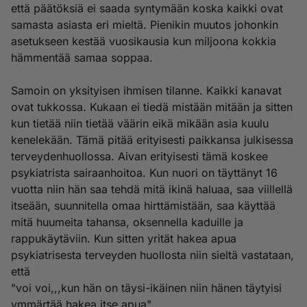
että päätöksiä ei saada syntymään koska kaikki ovat
samasta asiasta eri mieltä. Pienikin muutos johonkin
asetukseen kestää vuosikausia kun miljoona kokkia
hämmentää samaa soppaa.
Samoin on yksityisen ihmisen tilanne. Kaikki kanavat
ovat tukkossa. Kukaan ei tiedä mistään mitään ja sitten
kun tietää niin tietää väärin eikä mikään asia kuulu
kenelekään. Tämä pitää erityisesti paikkansa julkisessa
terveydenhuollossa. Aivan erityisesti tämä koskee
psykiatrista sairaanhoitoa. Kun nuori on täyttänyt 16
vuotta niin hän saa tehdä mitä ikinä haluaa, saa viillellä
itseään, suunnitella omaa hirttämistään, saa käyttää
mitä huumeita tahansa, oksennella kaduille ja
rappukäytäviin. Kun sitten yrität hakea apua
psykiatrisesta terveyden huollosta niin sieltä vastataan,
että
"voi voi,,,kun hän on täysi-ikäinen niin hänen täytyisi
ymmärtää hakea itse apua".