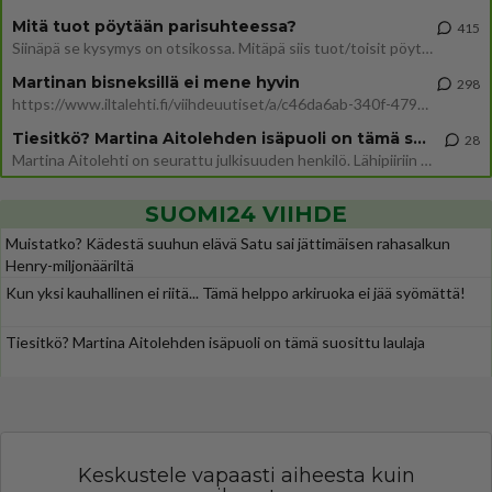
Mitä tuot pöytään parisuhteessa?
415
Siinäpä se kysymys on otsikossa. Mitäpä siis tuot/toisit pöytään parisuhteessa? Oletko mies vai nainen? Koetko sen mitä
Martinan bisneksillä ei mene hyvin
298
https://www.iltalehti.fi/viihdeuutiset/a/c46da6ab-340f-4790-aaa7-0865eed2336 Yrityksen konkurssihakemus on tullut kärä
Tiesitkö? Martina Aitolehden isäpuoli on tämä suosittu laulaja
28
Martina Aitolehti on seurattu julkisuuden henkilö. Lähipiiriin mahtuu muitakin tunnettuja henkilöitä. Tiesitkö, että Ma
SUOMI24 VIIHDE
Muistatko? Kädestä suuhun elävä Satu sai jättimäisen rahasalkun
Henry-miljonääriltä
Kun yksi kauhallinen ei riitä... Tämä helppo arkiruoka ei jää syömättä!
Tiesitkö? Martina Aitolehden isäpuoli on tämä suosittu laulaja
Keskustele vapaasti aiheesta kuin