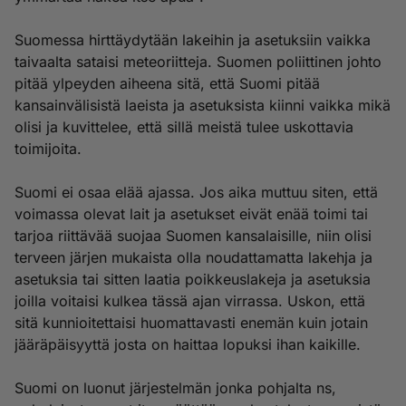
Suomessa hirttäydytään lakeihin ja asetuksiin vaikka
taivaalta sataisi meteoriitteja. Suomen poliittinen johto
pitää ylpeyden aiheena sitä, että Suomi pitää
kansainvälisistä laeista ja asetuksista kiinni vaikka mikä
olisi ja kuvittelee, että sillä meistä tulee uskottavia
toimijoita.
Suomi ei osaa elää ajassa. Jos aika muttuu siten, että
voimassa olevat lait ja asetukset eivät enää toimi tai
tarjoa riittävää suojaa Suomen kansalaisille, niin olisi
terveen järjen mukaista olla noudattamatta lakehja ja
asetuksia tai sitten laatia poikkeuslakeja ja asetuksia
joilla voitaisi kulkea tässä ajan virrassa. Uskon, että
sitä kunnioitettaisi huomattavasti enemän kuin jotain
jääräpäisyyttä josta on haittaa lopuksi ihan kaikille.
Suomi on luonut järjestelmän jonka pohjalta ns,