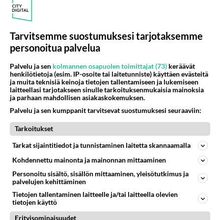
Tarvitsemme suostumuksesi tarjotaksemme
personoitua palvelua
Palvelu ja sen
kolmannen osapuolen toimittajat (73)
keräävät
henkilötietoja (esim. IP-osoite tai laitetunniste) käyttäen evästeitä
ja muita teknisiä keinoja tietojen tallentamiseen ja lukemiseen
laitteellasi tarjotakseen sinulle tarkoituksenmukaisia mainoksia
ja parhaan mahdollisen asiakaskokemuksen.
Palvelu ja sen kumppanit tarvitsevat suostumuksesi seuraaviin:
Tarkoitukset
Tarkat sijaintitiedot ja tunnistaminen laitetta skannaamalla
Kohdennettu mainonta ja mainonnan mittaaminen
Personoitu sisältö, sisällön mittaaminen, yleisötutkimus ja
palvelujen kehittäminen
Tietojen tallentaminen laitteelle ja/tai laitteella olevien
tietojen käyttö
Anonyymi
2024-09-14 22:42:34
Erityisominaisuudet