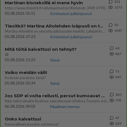
301
Martinan bisneksillä ei mene hyvin
1273
https://www.iltalehti.fi/viihdeuutiset/a/c46da6ab-340f-4790-aaa7-0865eed2336 Yrityksen konkurssihakemus on tullut kärä
05.08.2026 05:51
Kotimaiset julkkisjuorut
30
Tiesitkö? Martina Aitolehden isäpuoli on tämä suosittu laulaja
1047
Martina Aitolehti on seurattu julkisuuden henkilö. Lähipiiriin mahtuu muitakin tunnettuja henkilöitä. Tiesitkö, että Ma
05.08.2026 07:23
Kotimaiset julkkisjuorut
64
Mitä töitä kaivattusi on tehnyt?
867
😅
05.08.2026 13:25
Ikävä
71
Voiko meidän välit
847
Koskaan parantua tästä?
05.08.2026 05:34
Ikävä
420
Jos SDP ei voita reilusti, persut kumoavat demokratian Suomesta
705
Näin tekisi ainakin Rydman seuratessaan idolinsa Trumpin mallia https://www.is.fi/politiikka/art-2000012187244.html
06.08.2026 09:02
Maailman menoa
47
Onko kaivattusi
629
Kummallinen jossakin suhteessa?