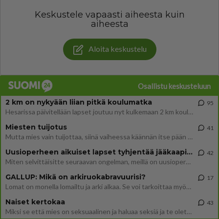
Keskustele vapaasti aiheesta kuin
aiheesta
Aloita keskustelu
Osallistu keskusteluun
2 km on nykyään liian pitkä koulumatka
95
Hesarissa päivitellään lapset joutuu nyt kulkemaan 2 km kouluun jösses. Ruostefillarilla tuo matka menee vaikka miten äk
Miesten tuijotus
41
Mutta mies vain tuijottaa, siinä vaiheessa käännän itse pään pois. Mikä juttu? Yleensä jos joku tuijottaa tai katsoo, hä
Uusioperheen aikuiset lapset tyhjentää jääkaapin käydessään
42
Miten selvittäisitte seuraavan ongelman, meillä on uusioperhe, minulla teini-ikäiset lapset ja puolisolla aikuiset, jotk
GALLUP: Mikä on arkiruokabravuurisi?
17
Lomat on monella lomailtu ja arki alkaa. Se voi tarkoittaa myös sitä, että grillailut on grillattu ja palataan arjen ruo
Naiset kertokaa
43
Miksi se että mies on seksuaalinen ja haluaa seksiä ja te olette hänen mielestänne haluttava on vastenmielistä? Mikä sii