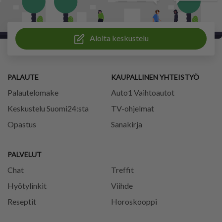
Aloita keskustelu
PALAUTE
KAUPALLINEN YHTEISTYÖ
Palautelomake
Auto1 Vaihtoautot
Keskustelu Suomi24:sta
TV-ohjelmat
Opastus
Sanakirja
PALVELUT
Chat
Treffit
Hyötylinkit
Viihde
Reseptit
Horoskooppi