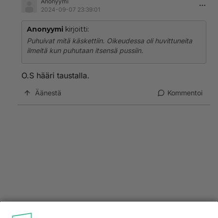
Anonyymi
2024-09-07 23:39:01
Anonyymi
kirjoitti:
Puhuivat mitä käskettiin. Oikeudessa oli huvittuneita
ilmeitä kun puhutaan itsensä pussiin.
O.S hääri taustalla.
Äänestä
Kommentoi