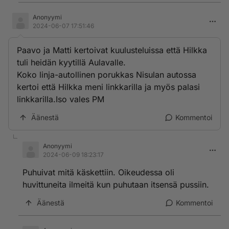
Anonyymi
2024-06-07 17:51:46
Paavo ja Matti kertoivat kuulusteluissa että Hilkka
tuli heidän kyytillä Aulavalle.
Koko linja-autollinen porukkas Nisulan autossa
kertoi että Hilkka meni linkkarilla ja myös palasi
linkkarilla.Iso vales PM
Äänestä
Kommentoi
Anonyymi
2024-06-09 18:23:17
Puhuivat mitä käskettiin. Oikeudessa oli
huvittuneita ilmeitä kun puhutaan itsensä pussiin.
Äänestä
Kommentoi