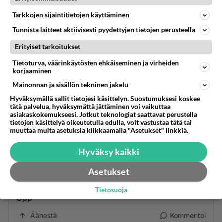
Anonyymi
kirjoitti:
Tarkkojen sijaintitietojen käyttäminen
O.S hääri taustalla.
Tunnista laitteet aktiivisesti pyydettyjen tietojen perusteella
Erityiset tarkoitukset
Myöhemmin mittasi puut väärin.
Tietoturva, väärinkäytösten ehkäiseminen ja virheiden
Äänestä
Kommentoi
korjaaminen
Mainonnan ja sisällön tekninen jakelu
Anonyymi
Hyväksymällä sallit tietojesi käsittelyn. Suostumuksesi koskee
2024-09-08 19:57:28
tätä palvelua, hyväksymättä jättäminen voi vaikuttaa
asiakaskokemukseesi. Jotkut teknologiat saattavat perustella
tietojen käsittelyä oikeutetulla edulla, voit vastustaa tätä tai
Uppp
muuttaa muita asetuksia klikkaamalla "Asetukset" linkkiä.
Äänestä
Kommentoi
Hyväksy kaikki
Anonyymi
Asetukset
2024-09-12 21:36:03
Tietosuoja
Upp
Äänestä
Kommentoi