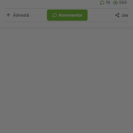
16
589
Äänestä
Kommentoi
Jaa