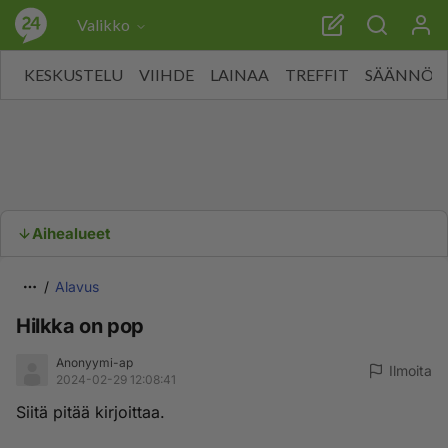
Valikko
KESKUSTELU
VIIHDE
LAINAA
TREFFIT
SÄÄNNÖT
Aihealueet
Alavus
Hilkka on pop
Anonyymi-ap
Ilmoita
2024-02-29 12:08:41
Siitä pitää kirjoittaa.