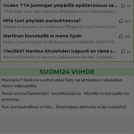
Uuden TTK-juontajan ympärillä epätietoisuus sakenee - Nyt MTV hämmentää soppaa
28
TTK tulee taas tänä syksynä. Ohjelman uudet tähtioppilaat julkistetaan torstaina 6. elokuuta klo 14 alkavassa lehdistö
Mitä tuot pöytään parisuhteessa?
425
Siinäpä se kysymys on otsikossa. Mitäpä siis tuot/toisit pöytään parisuhteessa? Oletko mies vai nainen? Koetko sen mitä
Martinan bisneksillä ei mene hyvin
301
https://www.iltalehti.fi/viihdeuutiset/a/c46da6ab-340f-4790-aaa7-0865eed2336 Yrityksen konkurssihakemus on tullut kärä
Tiesitkö? Martina Aitolehden isäpuoli on tämä suosittu laulaja
30
Martina Aitolehti on seurattu julkisuuden henkilö. Lähipiiriin mahtuu muitakin tunnettuja henkilöitä. Tiesitkö, että Ma
SUOMI24 VIIHDE
Muistatko? Kädestä suuhun elävä Satu sai jättimäisen rahasalkun
Henry-miljonääriltä
Ikäviä uutisia Elämäni biisi -suosikkisarjasta - Monelle tv-katsojalle iso
pettymys
Kun yksi kauhallinen ei riitä... Tämä helppo arkiruoka ei jää syömättä!