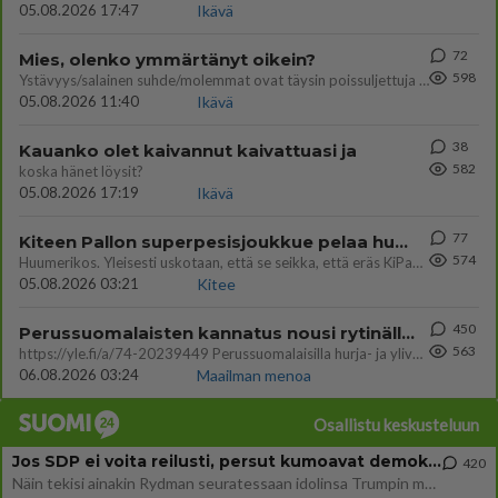
05.08.2026 17:47
Ikävä
72
Mies, olenko ymmärtänyt oikein?
598
Ystävyys/salainen suhde/molemmat ovat täysin poissuljettuja asioita? Nainen
05.08.2026 11:40
Ikävä
38
Kauanko olet kaivannut kaivattuasi ja
582
koska hänet löysit?
05.08.2026 17:19
Ikävä
77
Kiteen Pallon superpesisjoukkue pelaa huumeiden vaikutuksen alaisena
574
Huumerikos. Yleisesti uskotaan, että se seikka, että eräs KiPan pelaaja kärähtää huumeista, on vain jäävuoren huippu. M
05.08.2026 03:21
Kitee
450
Perussuomalaisten kannatus nousi rytinällä Ylen tänään julkaisemassa tuoreimmassa gallup-kyselyssä.
563
https://yle.fi/a/74-20239449 Perussuomalaisilla hurja- ja ylivoimaisesti suurin nousu tässä uudessa Ylen gallupissa. Kyl
06.08.2026 03:24
Maailman menoa
Osallistu keskusteluun
Jos SDP ei voita reilusti, persut kumoavat demokratian Suomesta
420
Näin tekisi ainakin Rydman seuratessaan idolinsa Trumpin mallia https://www.is.fi/politiikka/art-2000012187244.html