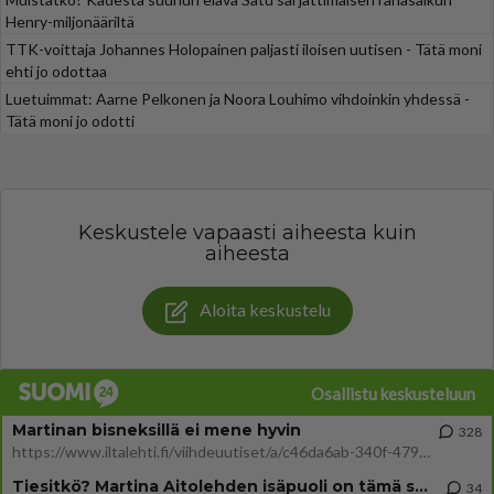
Henry-miljonääriltä
TTK-voittaja Johannes Holopainen paljasti iloisen uutisen - Tätä moni
ehti jo odottaa
Luetuimmat: Aarne Pelkonen ja Noora Louhimo vihdoinkin yhdessä -
Tätä moni jo odotti
Keskustele vapaasti aiheesta kuin
aiheesta
Aloita keskustelu
Osallistu keskusteluun
Martinan bisneksillä ei mene hyvin
328
https://www.iltalehti.fi/viihdeuutiset/a/c46da6ab-340f-4790-aaa7-0865eed2336 Yrityksen konkurssihakemus on tullut kärä
Tiesitkö? Martina Aitolehden isäpuoli on tämä suosittu laulaja
34