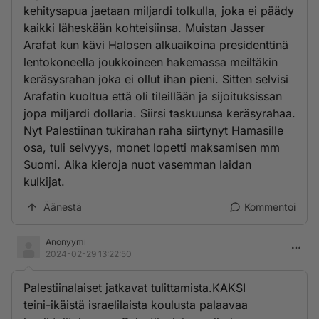
kehitysapua jaetaan miljardi tolkulla, joka ei päädy
kaikki läheskään kohteisiinsa. Muistan Jasser
Arafat kun kävi Halosen alkuaikoina presidenttinä
lentokoneella joukkoineen hakemassa meiltäkin
keräsysrahan joka ei ollut ihan pieni. Sitten selvisi
Arafatin kuoltua että oli tileillään ja sijoituksissan
jopa miljardi dollaria. Siirsi taskuunsa keräsyrahaa.
Nyt Palestiinan tukirahan raha siirtynyt Hamasille
osa, tuli selvyys, monet lopetti maksamisen mm
Suomi. Aika kieroja nuot vasemman laidan
kulkijat.
Äänestä
Kommentoi
Anonyymi
2024-02-29 13:22:50
Palestiinalaiset jatkavat tulittamista.KAKSI
teini-ikäistä israelilaista koulusta palaavaa