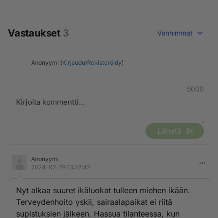
Vastaukset
3
Vanhimmat
Anonyymi (
Kirjaudu
/
Rekisteröidy
)
5000
Lähetä
Anonyymi
2024-02-29 13:22:42
Nyt alkaa suuret ikäluokat tulleen miehen ikään.
Terveydenhoito yskii, sairaalapaikat ei riitä
supistuksien jälkeen. Hassua tilanteessa, kun