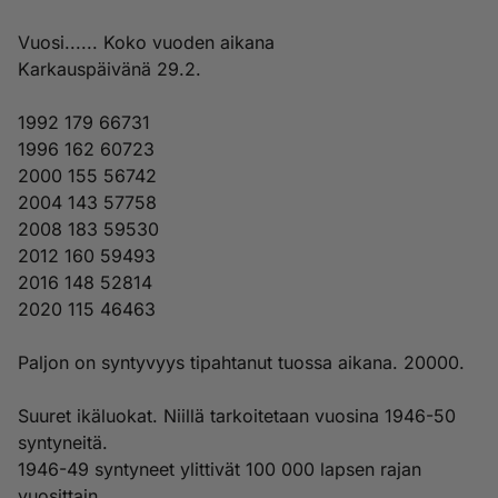
Vuosi...... Koko vuoden aikana
Karkauspäivänä 29.2.
1992 179 66731
1996 162 60723
2000 155 56742
2004 143 57758
2008 183 59530
2012 160 59493
2016 148 52814
2020 115 46463
Paljon on syntyvyys tipahtanut tuossa aikana. 20000.
Suuret ikäluokat. Niillä tarkoitetaan vuosina 1946-50
syntyneitä.
1946-49 syntyneet ylittivät 100 000 lapsen rajan
vuosittain.