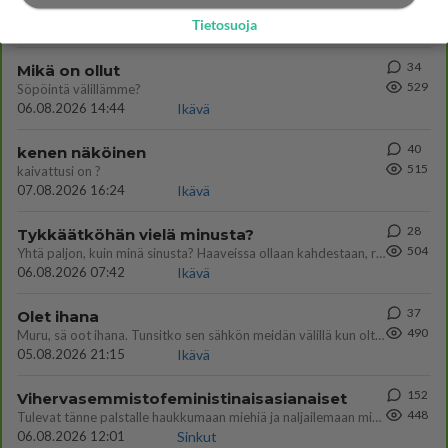
566
Poliisin mukaan nuori oli lähes täysi-ikäinen. Ennen iltakuutta tulleen ilmoituksen mukaan ihminen oli joutunut mahdoll
Tietosuoja
06.08.2026 20:09
Iisalmi
34
Mikä on ollut
529
Söpöintä välillämme?
06.08.2026 14:44
Ikävä
40
kenen näköinen
515
kaivattusi on ?
07.08.2026 16:24
Ikävä
28
Tykkäätköhän vielä minusta?
504
Yhtä paljon, kuin minä sinusta? Haaveissa ollaan kahdestaan, rauhassa ja lähennytään fyysisesti ja tutustutaan syvemmin
06.08.2026 07:42
Ikävä
37
Olet ihana
490
Muru, sä oot ihana. Tunsitko sen sähkön meidän välillä kun oltiin ihan låhekkäin? 👩‍❤️‍👩❤️😼😘
05.08.2026 21:15
Ikävä
152
Vihervasemmistofeministinaisasianaiset
448
Tulevat tänne palstalle haukkumaan miehiä ja naljailemaan miehelle, kehuvat olevansa heitä parempia. Itse asuvat MIEHE
06.08.2026 12:01
Sinkut