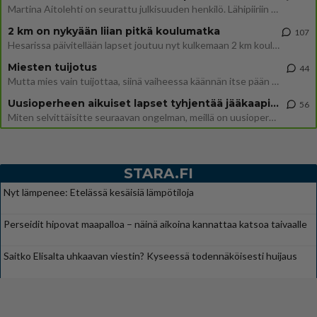
Martina Aitolehti on seurattu julkisuuden henkilö. Lähipiiriin mahtuu muitakin tunnettuja henkilöitä. Tiesitkö, että Ma
2 km on nykyään liian pitkä koulumatka
107
Hesarissa päivitellään lapset joutuu nyt kulkemaan 2 km kouluun jösses. Ruostefillarilla tuo matka menee vaikka miten äk
Miesten tuijotus
44
Mutta mies vain tuijottaa, siinä vaiheessa käännän itse pään pois. Mikä juttu? Yleensä jos joku tuijottaa tai katsoo, hä
Uusioperheen aikuiset lapset tyhjentää jääkaapin käydessään
56
Miten selvittäisitte seuraavan ongelman, meillä on uusioperhe, minulla teini-ikäiset lapset ja puolisolla aikuiset, jotk
STARA.FI
Nyt lämpenee: Etelässä kesäisiä lämpötiloja
Perseidit hipovat maapalloa – näinä aikoina kannattaa katsoa taivaalle
Saitko Elisalta uhkaavan viestin? Kyseessä todennäköisesti huijaus