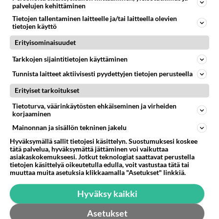
Ketjusta on poistettu
2
sääntöjenvastaista viestiä.
palvelujen kehittäminen
Tietojen tallentaminen laitteelle ja/tai laitteella olevien
tietojen käyttö
Takaisin ylös
Erityisominaisuudet
LUETUIMMAT KESKUSTELUT
Tarkkojen sijaintitietojen käyttäminen
PÄIVÄ
VIIKKO
KUUKAUSI
Tunnista laitteet aktiivisesti pyydettyjen tietojen perusteella
Erityiset tarkoitukset
591
Jos SDP ei voita reilusti, persut kumoavat demokratian Suomesta
1438
Näin tekisi ainakin Rydman seuratessaan idolinsa Trumpin mallia https://www.is.fi/politiikka/art-2000012187244.html
Tietoturva, väärinkäytösten ehkäiseminen ja virheiden
06.08.2026 09:02
Maailman menoa
korjaaminen
Mainonnan ja sisällön tekninen jakelu
43
Anteeksi arkuuteni
Hyväksymällä sallit tietojesi käsittelyn. Suostumuksesi koskee
797
Olen säälittävä, mitä tulee sinun kohtaamiseen. Tunnen vaan itseni todella epävarmaksi sun kanssa. Jos minun olisi pitän
tätä palvelua, hyväksymättä jättäminen voi vaikuttaa
06.08.2026 16:54
Ikävä
asiakaskokemukseesi. Jotkut teknologiat saattavat perustella
tietojen käsittelyä oikeutetulla edulla, voit vastustaa tätä tai
471
muuttaa muita asetuksia klikkaamalla "Asetukset" linkkiä.
Perussuomalaisten kannatus nousi rytinällä Ylen tänään julkaisemassa tuoreimmassa gallup-kyselyssä.
689
https://yle.fi/a/74-20239449 Perussuomalaisilla hurja- ja ylivoimaisesti suurin nousu tässä uudessa Ylen gallupissa. Kyl
06.08.2026 03:24
Maailman menoa
Hyväksy kaikki
6
Asetukset
Kuka melkein täysi-ikäinen hukkui?