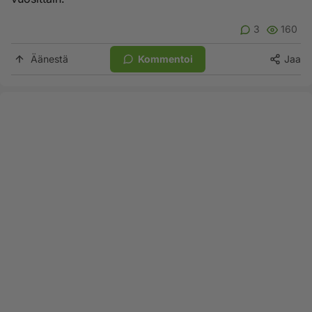
3
160
Äänestä
Kommentoi
Jaa