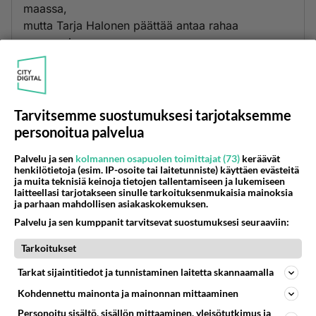
maassa,
mutta Tarja Halonen päättää antaa rahaa
ennemmin
terroristeille kuin suomalaisille. Kuka ihmeessä
on mennyt valitsemaan noin tyhmän presidentin?
Äänestä
Kommentoi
Tarvitsemme suostumuksesi tarjotaksemme
personoitua palvelua
Anonyymi
2024-02-29 13:52:48
Palvelu ja sen
kolmannen osapuolen toimittajat (73)
keräävät
henkilötietoja (esim. IP-osoite tai laitetunniste) käyttäen evästeitä
Paavoko taas?
ja muita teknisiä keinoja tietojen tallentamiseen ja lukemiseen
laitteellasi tarjotakseen sinulle tarkoituksenmukaisia mainoksia
Töhrittiin yöllä israelin suurlähetystöä.
ja parhaan mahdollisen asiakaskokemuksen.
Palvelu ja sen kumppanit tarvitsevat suostumuksesi seuraaviin:
Äänestä
Kommentoi
Tarkoitukset
Kommentoi aloitusta...
Tarkat sijaintitiedot ja tunnistaminen laitetta skannaamalla
Kohdennettu mainonta ja mainonnan mittaaminen
Personoitu sisältö, sisällön mittaaminen, yleisötutkimus ja