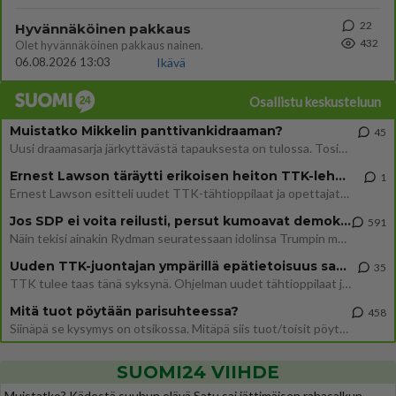
22
Hyvännäköinen pakkaus
432
Olet hyvännäköinen pakkaus nainen.
06.08.2026 13:03
Ikävä
Osallistu keskusteluun
Muistatko Mikkelin panttivankidraaman?
45
Uusi draamasarja järkyttävästä tapauksesta on tulossa. Tositapahtumiin perustuva sarja ammentaa vuoden 1986 Mikkelin pan
Ernest Lawson täräytti erikoisen heiton TTK-lehdistötilaisuudessa: " Onko tässä tarkoituksena...?"
1
Ernest Lawson esitteli uudet TTK-tähtioppilaat ja opettajat torstaina 6.8. lehdistölle. Tulevalla kaudella on yksi hausk
Jos SDP ei voita reilusti, persut kumoavat demokratian Suomesta
591
Näin tekisi ainakin Rydman seuratessaan idolinsa Trumpin mallia https://www.is.fi/politiikka/art-2000012187244.html
Uuden TTK-juontajan ympärillä epätietoisuus sakenee - Nyt MTV hämmentää soppaa
35
TTK tulee taas tänä syksynä. Ohjelman uudet tähtioppilaat julkistetaan torstaina 6. elokuuta klo 14 alkavassa lehdistö
Mitä tuot pöytään parisuhteessa?
458
Siinäpä se kysymys on otsikossa. Mitäpä siis tuot/toisit pöytään parisuhteessa? Oletko mies vai nainen? Koetko sen mitä
SUOMI24 VIIHDE
Muistatko? Kädestä suuhun elävä Satu sai jättimäisen rahasalkun