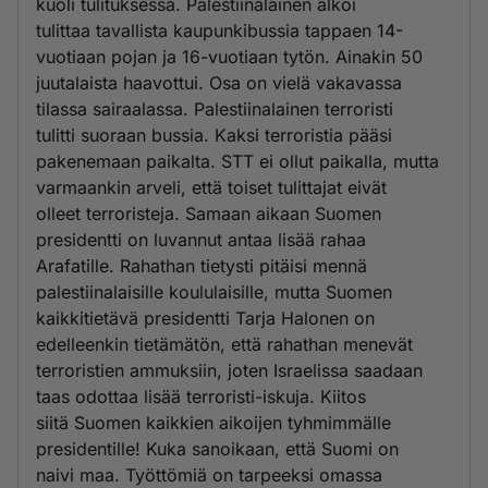
kuoli tulituksessa. Palestiinalainen alkoi
tulittaa tavallista kaupunkibussia tappaen 14-
vuotiaan pojan ja 16-vuotiaan tytön. Ainakin 50
juutalaista haavottui. Osa on vielä vakavassa
tilassa sairaalassa. Palestiinalainen terroristi
tulitti suoraan bussia. Kaksi terroristia pääsi
pakenemaan paikalta. STT ei ollut paikalla, mutta
varmaankin arveli, että toiset tulittajat eivät
olleet terroristeja. Samaan aikaan Suomen
presidentti on luvannut antaa lisää rahaa
Arafatille. Rahathan tietysti pitäisi mennä
palestiinalaisille koululaisille, mutta Suomen
kaikkitietävä presidentti Tarja Halonen on
edelleenkin tietämätön, että rahathan menevät
terroristien ammuksiin, joten Israelissa saadaan
taas odottaa lisää terroristi-iskuja. Kiitos
siitä Suomen kaikkien aikoijen tyhmimmälle
presidentille! Kuka sanoikaan, että Suomi on
naivi maa. Työttömiä on tarpeeksi omassa