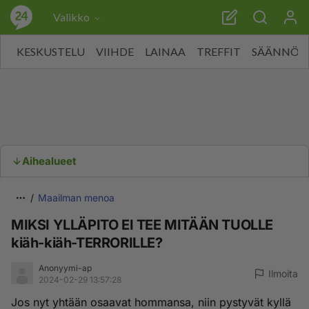
Valikko
KESKUSTELU
VIIHDE
LAINAA
TREFFIT
SÄÄNNÖT
Aihealueet
Maailman menoa
MIKSI YLLÄPITO EI TEE MITÄÄN TUOLLE
kiäh-kiäh-TERRORILLE?
Anonyymi-ap
Ilmoita
2024-02-29 13:57:28
Jos nyt yhtään osaavat hommansa, niin pystyvät kyllä