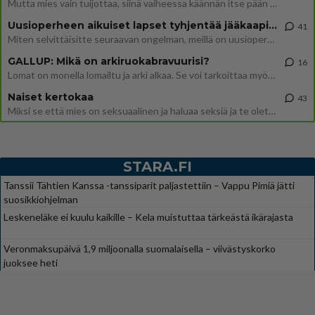
Mutta mies vain tuijottaa, siinä vaiheessa käännän itse pään pois. Mikä juttu? Yleensä jos joku tuijottaa tai katsoo, hä
Uusioperheen aikuiset lapset tyhjentää jääkaapin käydessään
41
Miten selvittäisitte seuraavan ongelman, meillä on uusioperhe, minulla teini-ikäiset lapset ja puolisolla aikuiset, jotk
GALLUP: Mikä on arkiruokabravuurisi?
16
Lomat on monella lomailtu ja arki alkaa. Se voi tarkoittaa myös sitä, että grillailut on grillattu ja palataan arjen ruo
Naiset kertokaa
43
Miksi se että mies on seksuaalinen ja haluaa seksiä ja te olette hänen mielestänne haluttava on vastenmielistä? Mikä sii
STARA.FI
Tanssii Tähtien Kanssa -tanssiparit paljastettiin – Vappu Pimiä jätti
suosikkiohjelman
Leskeneläke ei kuulu kaikille – Kela muistuttaa tärkeästä ikärajasta
Veronmaksupäivä 1,9 miljoonalla suomalaisella – viivästyskorko
juoksee heti