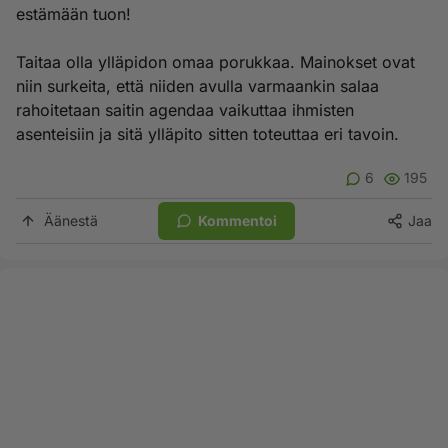
estämään tuon!
Taitaa olla ylläpidon omaa porukkaa. Mainokset ovat
niin surkeita, että niiden avulla varmaankin salaa
rahoitetaan saitin agendaa vaikuttaa ihmisten
asenteisiin ja sitä ylläpito sitten toteuttaa eri tavoin.
6
195
Äänestä
Kommentoi
Jaa