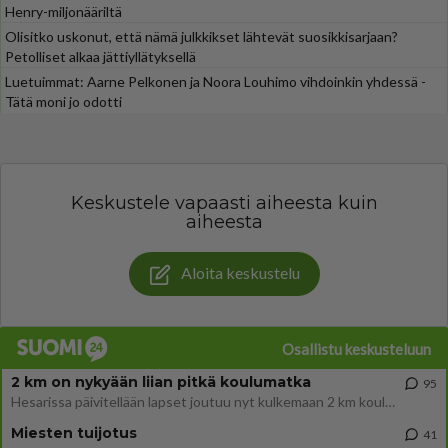
Henry-miljonääriltä
Olisitko uskonut, että nämä julkkikset lähtevät suosikkisarjaan?
Petolliset alkaa jättiyllätyksellä
Luetuimmat: Aarne Pelkonen ja Noora Louhimo vihdoinkin yhdessä -
Tätä moni jo odotti
Keskustele vapaasti aiheesta kuin
aiheesta
Aloita keskustelu
Osallistu keskusteluun
2 km on nykyään liian pitkä koulumatka
95
Hesarissa päivitellään lapset joutuu nyt kulkemaan 2 km kouluun jösses. Ruostefillarilla tuo matka menee vaikka miten äk
Miesten tuijotus
41