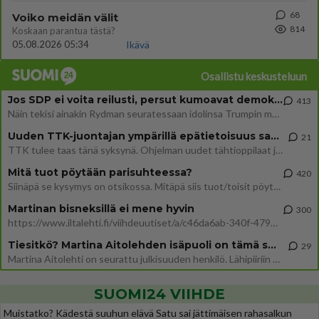
68
Voiko meidän välit
814
Koskaan parantua tästä?
05.08.2026 05:34
Ikävä
Osallistu keskusteluun
Jos SDP ei voita reilusti, persut kumoavat demokratian Suomesta
413
Näin tekisi ainakin Rydman seuratessaan idolinsa Trumpin mallia https://www.is.fi/politiikka/art-2000012187244.html
Uuden TTK-juontajan ympärillä epätietoisuus sakenee - Nyt MTV hämmentää soppaa
21
TTK tulee taas tänä syksynä. Ohjelman uudet tähtioppilaat julkistetaan torstaina 6. elokuuta klo 14 alkavassa lehdistö
Mitä tuot pöytään parisuhteessa?
420
Siinäpä se kysymys on otsikossa. Mitäpä siis tuot/toisit pöytään parisuhteessa? Oletko mies vai nainen? Koetko sen mitä
Martinan bisneksillä ei mene hyvin
300
https://www.iltalehti.fi/viihdeuutiset/a/c46da6ab-340f-4790-aaa7-0865eed2336 Yrityksen konkurssihakemus on tullut kärä
Tiesitkö? Martina Aitolehden isäpuoli on tämä suosittu laulaja
29
Martina Aitolehti on seurattu julkisuuden henkilö. Lähipiiriin mahtuu muitakin tunnettuja henkilöitä. Tiesitkö, että Ma
SUOMI24 VIIHDE
Muistatko? Kädestä suuhun elävä Satu sai jättimäisen rahasalkun