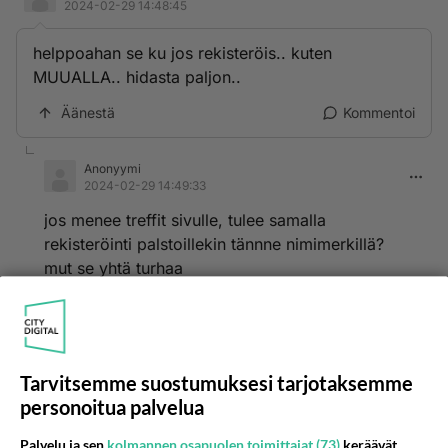
2024-02-29 14:48:45
helppoahan se ku jos rekisteröis.. kuten
MUUALLA.. hidasta paljon..
Äänestä
Kommentoi
Anonyymi
2024-02-29 14:49:33
jos menee treffit sivulle, tulee samalla
rekisteröinti palstoillekin tännne nimimerkillä?
mut se yhtä turhaa
Äänestä
Kommentoi
Kommentoi aloitusta...
Tarvitsemme suostumuksesi tarjotaksemme
personoitua palvelua
Palvelu ja sen
kolmannen osapuolen toimittajat (73)
keräävät