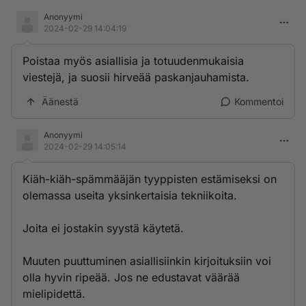
Anonyymi
2024-02-29 14:04:19
Poistaa myös asiallisia ja totuudenmukaisia
viestejä, ja suosii hirveää paskanjauhamista.
Äänestä
Kommentoi
Anonyymi
2024-02-29 14:05:14
Kiäh-kiäh-spämmääjän tyyppisten estämiseksi on
olemassa useita yksinkertaisia tekniikoita.
Joita ei jostakin syystä käytetä.
Muuten puuttuminen asiallisiinkin kirjoituksiin voi
olla hyvin ripeää. Jos ne edustavat väärää
mielipidettä.