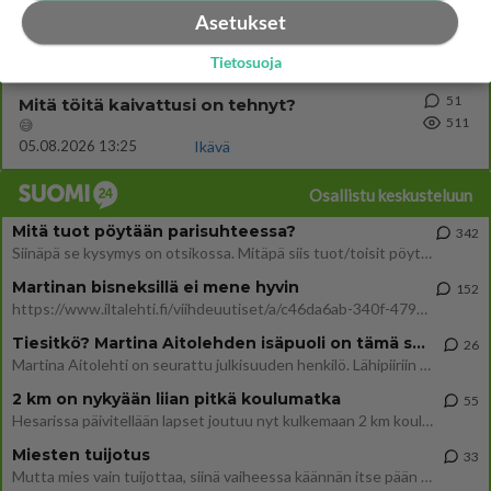
42
Voiko meidän välit
Asetukset
526
Koskaan parantua tästä?
05.08.2026 05:34
Ikävä
Tietosuoja
51
Mitä töitä kaivattusi on tehnyt?
511
😅
05.08.2026 13:25
Ikävä
Osallistu keskusteluun
Mitä tuot pöytään parisuhteessa?
342
Siinäpä se kysymys on otsikossa. Mitäpä siis tuot/toisit pöytään parisuhteessa? Oletko mies vai nainen? Koetko sen mitä
Martinan bisneksillä ei mene hyvin
152
https://www.iltalehti.fi/viihdeuutiset/a/c46da6ab-340f-4790-aaa7-0865eed2336 Yrityksen konkurssihakemus on tullut kärä
Tiesitkö? Martina Aitolehden isäpuoli on tämä suosittu laulaja
26
Martina Aitolehti on seurattu julkisuuden henkilö. Lähipiiriin mahtuu muitakin tunnettuja henkilöitä. Tiesitkö, että Ma
2 km on nykyään liian pitkä koulumatka
55
Hesarissa päivitellään lapset joutuu nyt kulkemaan 2 km kouluun jösses. Ruostefillarilla tuo matka menee vaikka miten äk
Miesten tuijotus
33
Mutta mies vain tuijottaa, siinä vaiheessa käännän itse pään pois. Mikä juttu? Yleensä jos joku tuijottaa tai katsoo, hä