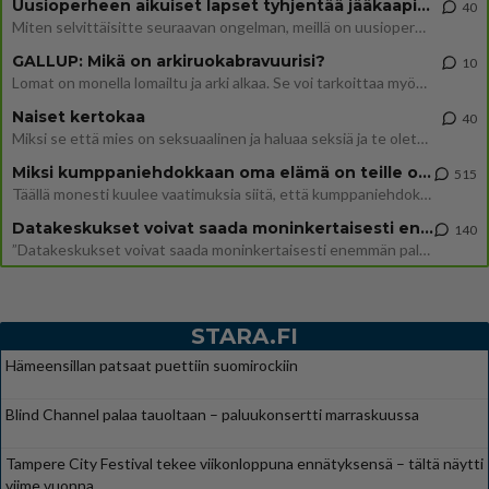
Uusioperheen aikuiset lapset tyhjentää jääkaapin käydessään
40
Miten selvittäisitte seuraavan ongelman, meillä on uusioperhe, minulla teini-ikäiset lapset ja puolisolla aikuiset, jotk
GALLUP: Mikä on arkiruokabravuurisi?
10
Lomat on monella lomailtu ja arki alkaa. Se voi tarkoittaa myös sitä, että grillailut on grillattu ja palataan arjen ruo
Naiset kertokaa
40
Miksi se että mies on seksuaalinen ja haluaa seksiä ja te olette hänen mielestänne haluttava on vastenmielistä? Mikä sii
Miksi kumppaniehdokkaan oma elämä on teille ongelma?
515
Täällä monesti kuulee vaatimuksia siitä, että kumppaniehdokkaalla ei saisi olla lemmikkejä, lapsia, kavereita, eksiä, su
Datakeskukset voivat saada moninkertaisesti enemmän palautuksia kuin mitä ne maksavat veroja
140
”Datakeskukset voivat saada moninkertaisesti enemmän palautuksia kuin mitä ne maksavat veroja”, sanoo professori Jussi K
STARA.FI
Hämeensillan patsaat puettiin suomirockiin
Blind Channel palaa tauoltaan – paluukonsertti marraskuussa
Tampere City Festival tekee viikonloppuna ennätyksensä – tältä näytti
viime vuonna