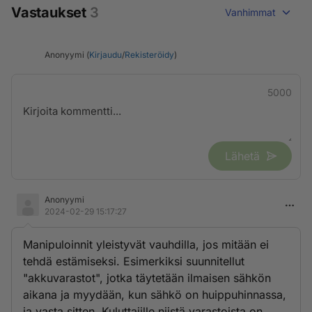
Vastaukset
3
Vanhimmat
Anonyymi (
Kirjaudu
/
Rekisteröidy
)
5000
Lähetä
Anonyymi
2024-02-29 15:17:27
Manipuloinnit yleistyvät vauhdilla, jos mitään ei
tehdä estämiseksi. Esimerkiksi suunnitellut
"akkuvarastot", jotka täytetään ilmaisen sähkön
aikana ja myydään, kun sähkö on huippuhinnassa,
ja vasta sitten. Kuluttajille niistä varastoista on