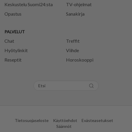
Keskustelu Suomi24:sta
TV-ohjelmat
Opastus
Sanakirja
PALVELUT
Chat
Treffit
Hyötylinkit
Viihde
Reseptit
Horoskooppi
Tietosuojaseloste
Käyttöehdot
Evästeasetukset
Säännöt