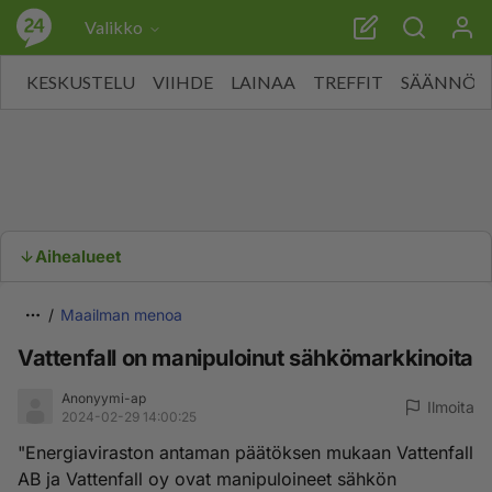
Valikko
KESKUSTELU
VIIHDE
LAINAA
TREFFIT
SÄÄNNÖT
Aihealueet
Maailman menoa
Vattenfall on manipuloinut sähkömarkkinoita
Anonyymi-ap
Ilmoita
2024-02-29 14:00:25
"Energiaviraston antaman päätöksen mukaan Vattenfall
AB ja Vattenfall oy ovat manipuloineet sähkön