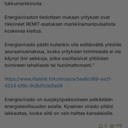
tukkumarkkinoita.
Energiaviraston tiedotteen mukaan yritykset ovat
rikkoneet REMIT-asetuksen markkinamanipulaatiota
koskevaa kieltoa.
Energiavirasto päätti kuitenkin olla esittämättä yhtiöille
seuraamusmaksua, koska yrityksien toiminnasta ei ole
käynyt ilmi seikkoja, jotka osoittaisivat yhtiöiden
toimineen tahallisesti tai huolimattomasti."
https://www.iltalehti.fi/kotimaa/a/5ea8c069-aa2f-
4224-bf9c-9c6d7c0e5e09
Energiavirasto on suojatyöpaikkoineen pelkästään
energiateollisuuden asialla. Kyseinen virasto pitäisi
lakkauttaa, koska siitä on vain haittaa kansalaisille.
3
176