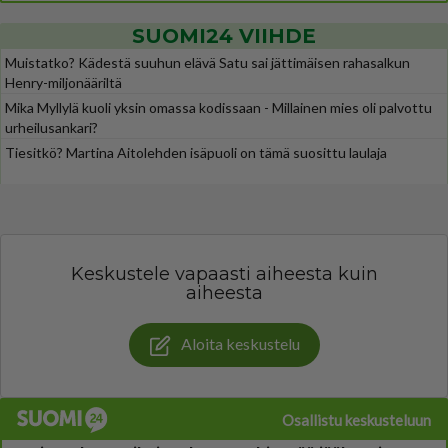
SUOMI24 VIIHDE
Muistatko? Kädestä suuhun elävä Satu sai jättimäisen rahasalkun
Henry-miljonääriltä
Mika Myllylä kuoli yksin omassa kodissaan - Millainen mies oli palvottu
urheilusankari?
Tiesitkö? Martina Aitolehden isäpuoli on tämä suosittu laulaja
Keskustele vapaasti aiheesta kuin
aiheesta
Aloita keskustelu
Osallistu keskusteluun