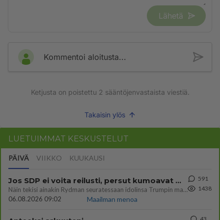
Lähetä
Kommentoi aloitusta...
Ketjusta on poistettu
2
sääntöjenvastaista viestiä.
Takaisin ylös
LUETUIMMAT KESKUSTELUT
PÄIVÄ
VIIKKO
KUUKAUSI
591
Jos SDP ei voita reilusti, persut kumoavat demokratian Suomesta
1438
Näin tekisi ainakin Rydman seuratessaan idolinsa Trumpin mallia https://www.is.fi/politiikka/art-2000012187244.html
06.08.2026 09:02
Maailman menoa
43