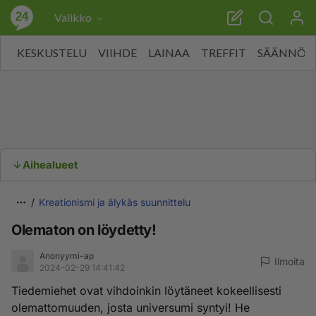
Valikko
KESKUSTELU
VIIHDE
LAINAA
TREFFIT
SÄÄNNÖT
Aihealueet
Kreationismi ja älykäs suunnittelu
Olematon on löydetty!
Anonyymi-ap
Ilmoita
2024-02-29 14:41:42
Tiedemiehet ovat vihdoinkin löytäneet kokeellisesti
olemattomuuden, josta universumi syntyi! He