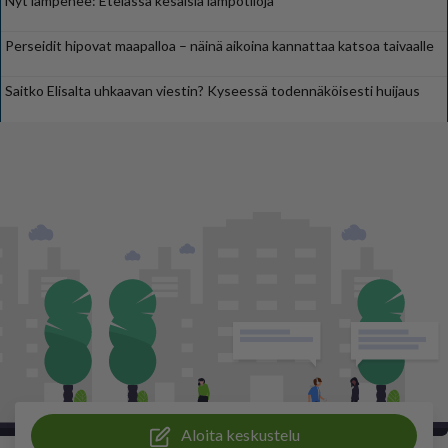
Nyt lämpenee: Etelässä kesäisiä lämpötiloja
Perseidit hipovat maapalloa – näinä aikoina kannattaa katsoa taivaalle
Saitko Elisalta uhkaavan viestin? Kyseessä todennäköisesti huijaus
Aloita keskustelu