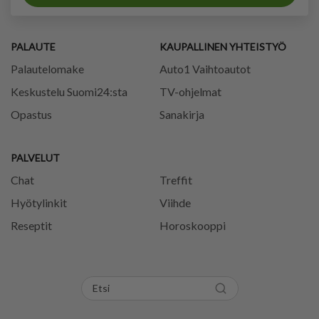
PALAUTE
KAUPALLINEN YHTEISTYÖ
Palautelomake
Auto1 Vaihtoautot
Keskustelu Suomi24:sta
TV-ohjelmat
Opastus
Sanakirja
PALVELUT
Chat
Treffit
Hyötylinkit
Viihde
Reseptit
Horoskooppi