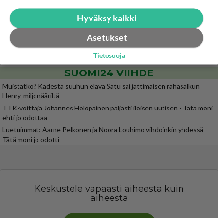
Uuden TTK-juontajan ympärillä epätietoisuus sakenee - Nyt MTV hämmentää soppaa
35
Hyväksy kaikki
TTK tulee taas tänä syksynä. Ohjelman uudet tähtioppilaat julkistetaan torstaina 6. elokuuta klo 14 alkavassa lehdistö
Asetukset
Mitä tuot pöytään parisuhteessa?
458
Siinäpä se kysymys on otsikossa. Mitäpä siis tuot/toisit pöytään parisuhteessa? Oletko mies vai nainen? Koetko sen mitä
Tietosuoja
SUOMI24 VIIHDE
Muistatko? Kädestä suuhun elävä Satu sai jättimäisen rahasalkun
Henry-miljonääriltä
TTK-voittaja Johannes Holopainen paljasti iloisen uutisen - Tätä moni
ehti jo odottaa
Luetuimmat: Aarne Pelkonen ja Noora Louhimo vihdoinkin yhdessä -
Tätä moni jo odotti
Keskustele vapaasti aiheesta kuin
aiheesta