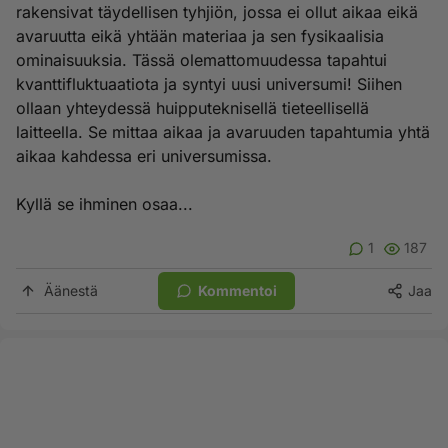
rakensivat täydellisen tyhjiön, jossa ei ollut aikaa eikä
avaruutta eikä yhtään materiaa ja sen fysikaalisia
ominaisuuksia. Tässä olemattomuudessa tapahtui
kvanttifluktuaatiota ja syntyi uusi universumi! Siihen
ollaan yhteydessä huipputeknisellä tieteellisellä
laitteella. Se mittaa aikaa ja avaruuden tapahtumia yhtä
aikaa kahdessa eri universumissa.
Kyllä se ihminen osaa...
1
187
Äänestä
Kommentoi
Jaa