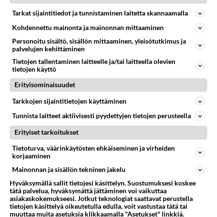
06.08.2026 07:42
Ikävä
Tarkat sijaintitiedot ja tunnistaminen laitetta skannaamalla
37
Olet ihana
Kohdennettu mainonta ja mainonnan mittaaminen
490
Muru, sä oot ihana. Tunsitko sen sähkön meidän välillä kun oltiin ihan låhekkäin? 👩‍❤️‍👩❤️😼😘
05.08.2026 21:15
Ikävä
Personoitu sisältö, sisällön mittaaminen, yleisötutkimus ja
palvelujen kehittäminen
152
Vihervasemmistofeministinaisasianaiset
Tietojen tallentaminen laitteelle ja/tai laitteella olevien
tietojen käyttö
448
Tulevat tänne palstalle haukkumaan miehiä ja naljailemaan miehelle, kehuvat olevansa heitä parempia. Itse asuvat MIEHE
06.08.2026 12:01
Sinkut
Erityisominaisuudet
22
Hyvännäköinen pakkaus
Tarkkojen sijaintitietojen käyttäminen
432
Olet hyvännäköinen pakkaus nainen.
Tunnista laitteet aktiivisesti pyydettyjen tietojen perusteella
06.08.2026 13:03
Ikävä
Erityiset tarkoitukset
Osallistu keskusteluun
Tietoturva, väärinkäytösten ehkäiseminen ja virheiden
korjaaminen
Muistatko Mikkelin panttivankidraaman?
45
Uusi draamasarja järkyttävästä tapauksesta on tulossa. Tositapahtumiin perustuva sarja ammentaa vuoden 1986 Mikkelin pan
Mainonnan ja sisällön tekninen jakelu
Ernest Lawson täräytti erikoisen heiton TTK-lehdistötilaisuudessa: " Onko tässä tarkoituksena...?"
Hyväksymällä sallit tietojesi käsittelyn. Suostumuksesi koskee
1
tätä palvelua, hyväksymättä jättäminen voi vaikuttaa
Ernest Lawson esitteli uudet TTK-tähtioppilaat ja opettajat torstaina 6.8. lehdistölle. Tulevalla kaudella on yksi hausk
asiakaskokemukseesi. Jotkut teknologiat saattavat perustella
tietojen käsittelyä oikeutetulla edulla, voit vastustaa tätä tai
Jos SDP ei voita reilusti, persut kumoavat demokratian Suomesta
591
muuttaa muita asetuksia klikkaamalla "Asetukset" linkkiä.
Näin tekisi ainakin Rydman seuratessaan idolinsa Trumpin mallia https://www.is.fi/politiikka/art-2000012187244.html