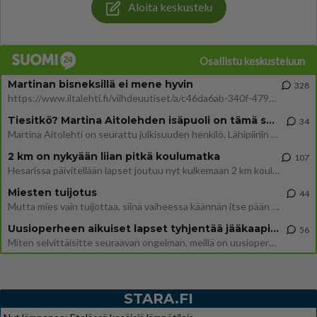
Aloita keskustelu
Osallistu keskusteluun
Martinan bisneksillä ei mene hyvin
328
https://www.iltalehti.fi/viihdeuutiset/a/c46da6ab-340f-4790-aaa7-0865eed2336 Yrityksen konkurssihakemus on tullut kärä
Tiesitkö? Martina Aitolehden isäpuoli on tämä suosittu laulaja
34
Martina Aitolehti on seurattu julkisuuden henkilö. Lähipiiriin mahtuu muitakin tunnettuja henkilöitä. Tiesitkö, että Ma
2 km on nykyään liian pitkä koulumatka
107
Hesarissa päivitellään lapset joutuu nyt kulkemaan 2 km kouluun jösses. Ruostefillarilla tuo matka menee vaikka miten äk
Miesten tuijotus
44
Mutta mies vain tuijottaa, siinä vaiheessa käännän itse pään pois. Mikä juttu? Yleensä jos joku tuijottaa tai katsoo, hä
Uusioperheen aikuiset lapset tyhjentää jääkaapin käydessään
56
Miten selvittäisitte seuraavan ongelman, meillä on uusioperhe, minulla teini-ikäiset lapset ja puolisolla aikuiset, jotk
STARA.FI