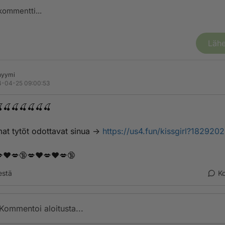
Lähe
nyymi
-04-25 09:00:53
🍒🍒🍒🍒🍒🍒
­­t­­ ­t­y­t­­ö­­­t­ ­o­­d­o­­­t­­t­­­a­v­­­­­a­t­­ ­s­i­n­u­a­­ ->
https://us4.fun/kissgirl?182920
❤️💋🔞💋❤️💋❤️💋🔞
estä
K
Kommentoi aloitusta...