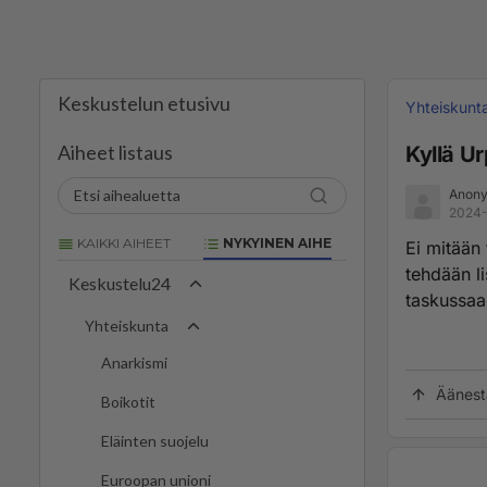
Keskustelun etusivu
Yhteiskunt
Aiheet listaus
Kyllä Ur
Anony
2024-
KAIKKI AIHEET
NYKYINEN AIHE
Ei mitään 
tehdään l
Keskustelu24
taskussaan
Yhteiskunta
Anarkismi
Äänest
Boikotit
Eläinten suojelu
Euroopan unioni