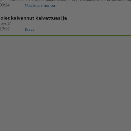
03:24
Maailman menoa
let kaivannut kaivattuasi ja
löysit?
17:19
Ikävä