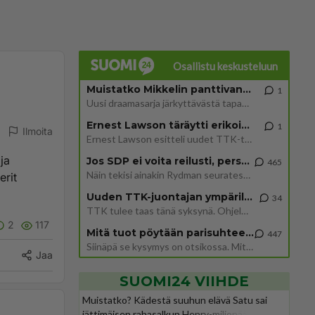
Osallistu keskusteluun
Muistatko Mikkelin panttivankidraaman?
1
Uusi draamasarja järkyttävästä tapauksesta on tulossa. Tositapahtumiin perustuva sarja ammentaa vuoden 1986 Mikkelin pan
Ernest Lawson täräytti erikoisen heiton TTK-lehdistötilaisuudessa: " Onko tässä tarkoituksena...?"
1
Ilmoita
Ernest Lawson esitteli uudet TTK-tähtioppilaat ja opettajat torstaina 6.8. lehdistölle. Tulevalla kaudella on yksi hausk
ja
Jos SDP ei voita reilusti, persut kumoavat demokratian Suomesta
465
Näin tekisi ainakin Rydman seuratessaan idolinsa Trumpin mallia https://www.is.fi/politiikka/art-2000012187244.html
erit
Uuden TTK-juontajan ympärillä epätietoisuus sakenee - Nyt MTV hämmentää soppaa
34
TTK tulee taas tänä syksynä. Ohjelman uudet tähtioppilaat julkistetaan torstaina 6. elokuuta klo 14 alkavassa lehdistö
2
117
Mitä tuot pöytään parisuhteessa?
447
Siinäpä se kysymys on otsikossa. Mitäpä siis tuot/toisit pöytään parisuhteessa? Oletko mies vai nainen? Koetko sen mitä
Jaa
SUOMI24 VIIHDE
Muistatko? Kädestä suuhun elävä Satu sai
jättimäisen rahasalkun Henry-miljonääriltä