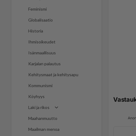
Feminismi
Globalisaatio
Historia
Ihmisoikeudet
Isänmaallisuus
Karjalan palautus
Kehitysmaat ja kehitysapu
Kommunismi
Köyhyys
Vastau
Laki ja rikos
Anon
Maahanmuutto
Maailman menoa