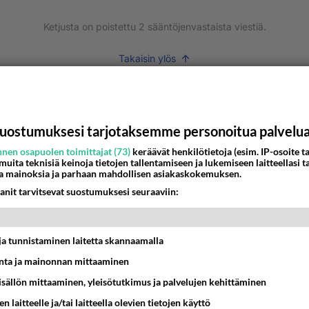
Ketjusta on poistettu
2
sääntöjenvastaista viestiä.
Takaisin ylös
MMAT KESKUSTELUT
IKKO
KUUKAUSI
uostumuksesi tarjotaksemme personoitua palvelu
bisneksillä ei mene hyvin
nen osapuolen toimittajat (73)
keräävät henkilötietoja (esim. IP-osoite ta
 muita teknisiä keinoja tietojen tallentamiseen ja lukemiseen laitteellasi t
a mainoksia ja parhaan mahdollisen asiakaskokemuksen.
05:51
Kotimaiset julkkisjuorut
anit tarvitsevat suostumuksesi seuraaviin:
 Martina Aitolehden isäpuoli on tämä suosittu laulaja
07:23
Kotimaiset julkkisjuorut
t ja tunnistaminen laitetta skannaamalla
ta ja mainonnan mittaaminen
ei voita reilusti, persut kumoavat demokratian Suomes
sisällön mittaaminen, yleisötutkimus ja palvelujen kehittäminen
09:02
Maailman menoa
n laitteelle ja/tai laitteella olevien tietojen käyttö