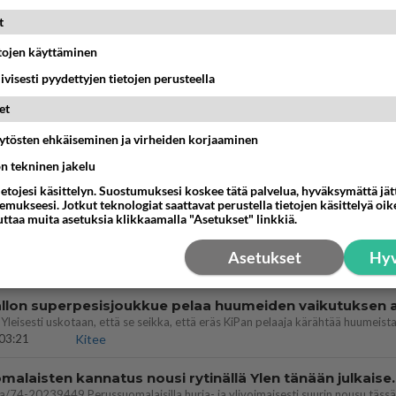
ä kaivattusi on tehnyt?
t
13:25
Ikävä
etojen käyttäminen
iivisesti pyydettyjen tietojen perusteella
dän välit
antua tästä?
et
05:34
Ikävä
äytösten ehkäiseminen ja virheiden korjaaminen
vattusi
ön tekninen jakelu
jossakin suhteessa?
ietojesi käsittelyn. Suostumuksesi koskee tätä palvelua, hyväksymättä jä
17:47
Ikävä
mukseesi. Jotkut teknologiat saattavat perustella tietojen käsittelyä oike
uttaa muita asetuksia klikkaamalla "Asetukset" linkkiä.
enko ymmärtänyt oikein?
ainen suhde/molemmat ovat täysin poissuljettuja asioita? Nainen
Asetukset
Hyv
11:40
Ikävä
03:21
Kitee
Perussuomalaisten kannatus nousi rytinäll