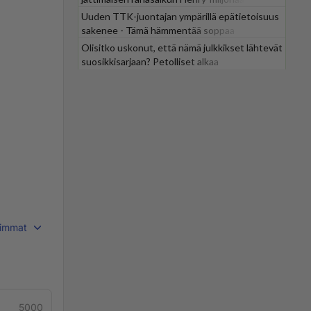
Uuden TTK-juontajan ympärillä epätietoisuus
sakenee - Tämä hämmentää soppaa
Olisitko uskonut, että nämä julkkikset lähtevät
suosikkisarjaan? Petolliset alkaa
jättiyllätyksellä
immat
5000