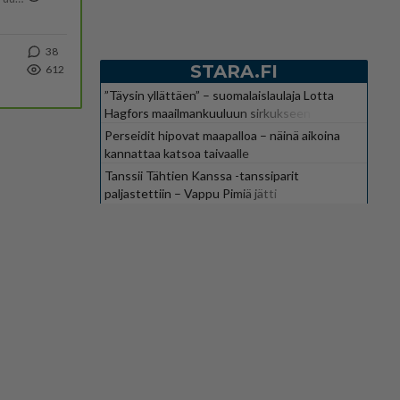
38
STARA.FI
612
”Täysin yllättäen” – suomalaislaulaja Lotta
Hagfors maailmankuuluun sirkukseen
Perseidit hipovat maapalloa – näinä aikoina
kannattaa katsoa taivaalle
Tanssii Tähtien Kanssa -tanssiparit
paljastettiin – Vappu Pimiä jätti
suosikkiohjelman