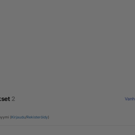
kset
2
Vanh
yymi (
Kirjaudu
/
Rekisteröidy
)