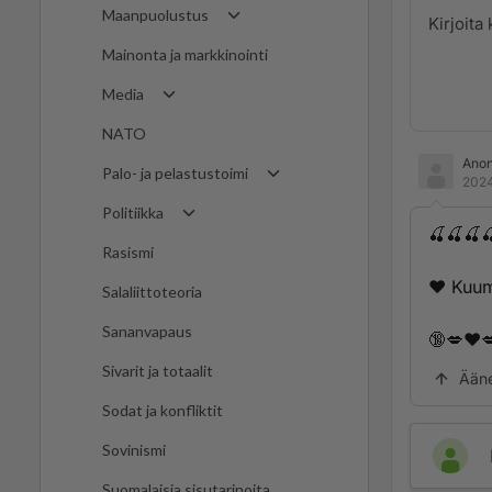
Maanpuolustus
Mainonta ja markkinointi
Media
NATO
Ano
Palo- ja pelastustoimi
2024
Politiikka
🍒🍒🍒
Rasismi
❤️ K­­­u­­­u­m­­­a­
Salaliittoteoria
Sananvapaus
🔞💋❤️
Sivarit ja totaalit
Ään
Sodat ja konfliktit
Sovinismi
Suomalaisia sisutarinoita