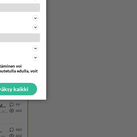
62
936
73
932
48
691
ttäminen voi
utetulla edulla, voit
74
673
äksy kaikki
99
Kiteen Pallon superpesisjoukkue pelaa huumeiden vaikutuksen alaisena
662
Huumerikos. Yleisesti uskotaan, että se seikka, että eräs KiPan pelaaja kärähtää huumeista, on vain jäävuoren huippu. M
465
ä Ylen tänään julkaisemassa tuoreimmassa gallup-kyselyssä.
632
https://yle.fi/a/74-20239449 Perussuomalaisilla hurja- ja ylivoimaisesti suurin nousu tässä uudessa Ylen gallupissa. Kyl