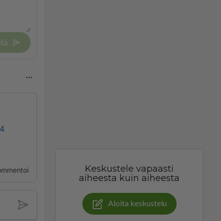
tä
24
Keskustele vapaasti
ommentoi
aiheesta kuin aiheesta
Aloita keskustelu