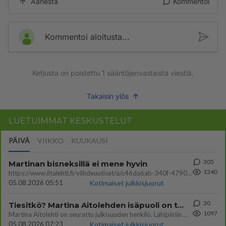
Äänestä
Kommentoi
Kommentoi aloitusta...
Ketjusta on poistettu
1
sääntöjenvastaista viestiä.
Takaisin ylös
LUETUIMMAT KESKUSTELUT
PÄIVÄ
VIIKKO
KUUKAUSI
305
Martinan bisneksillä ei mene hyvin
1340
https://www.iltalehti.fi/viihdeuutiset/a/c46da6ab-340f-4790-aaa7-0865eed2336 Yrityksen konkurssihakemus on tullut kärä
05.08.2026 05:51
Kotimaiset julkkisjuorut
30
Tiesitkö? Martina Aitolehden isäpuoli on tämä suosittu laulaja
1097
Martina Aitolehti on seurattu julkisuuden henkilö. Lähipiiriin mahtuu muitakin tunnettuja henkilöitä. Tiesitkö, että Ma
05.08.2026 07:23
Kotimaiset julkkisjuorut