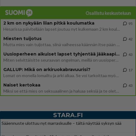
Osallistu keskusteluun
2 km on nykyään liian pitkä koulumatka
95
Hesarissa päivitellään lapset joutuu nyt kulkemaan 2 km kouluun jösses. Ruostefillarilla tuo matka menee vaikka miten äk
Miesten tuijotus
42
Mutta mies vain tuijottaa, siinä vaiheessa käännän itse pään pois. Mikä juttu? Yleensä jos joku tuijottaa tai katsoo, hä
Uusioperheen aikuiset lapset tyhjentää jääkaapin käydessään
43
Miten selvittäisitte seuraavan ongelman, meillä on uusioperhe, minulla teini-ikäiset lapset ja puolisolla aikuiset, jotk
GALLUP: Mikä on arkiruokabravuurisi?
17
Lomat on monella lomailtu ja arki alkaa. Se voi tarkoittaa myös sitä, että grillailut on grillattu ja palataan arjen ruo
Naiset kertokaa
43
Miksi se että mies on seksuaalinen ja haluaa seksiä ja te olette hänen mielestänne haluttava on vastenmielistä? Mikä sii
STARA.FI
Sääennuste ulottuu nyt marraskuulle – tältä näyttää syksyn sää