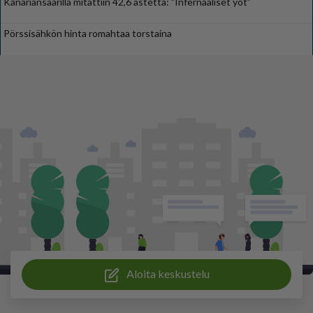
Kanariansaarilla mitattiin 42,6 astetta: ”Infernaaliset yöt”
Pörssisähkön hinta romahtaa torstaina
Aloita keskustelu