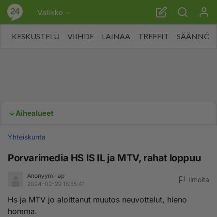
Valikko
KESKUSTELU
VIIHDE
LAINAA
TREFFIT
SÄÄNNÖT
Aihealueet
Yhteiskunta
Porvarimedia HS IS IL ja MTV, rahat loppuu
Anonyymi-ap
Ilmoita
2024-02-29 18:55:41
Hs ja MTV jo aloittanut muutos neuvottelut, hieno
homma.