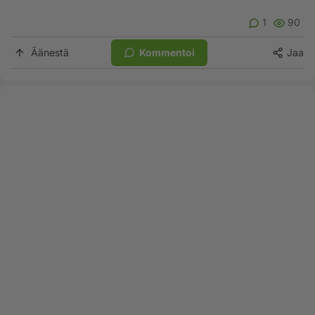
1
90
Äänestä
Kommentoi
Jaa