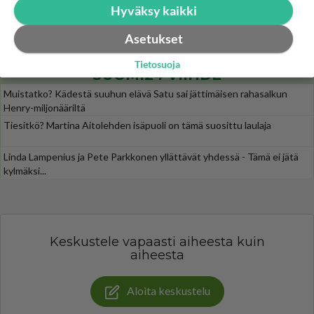
https://www.iltalehti.fi/viihdeuutiset/a/c46da6ab-340f-4790-aaa7-0865eed2336 Yrityksen konkurssihakemus on tullut kärä
Hyväksy kaikki
Tiesitkö? Martina Aitolehden isäpuoli on tämä suosittu laulaja
30
Asetukset
Martina Aitolehti on seurattu julkisuuden henkilö. Lähipiiriin mahtuu muitakin tunnettuja henkilöitä. Tiesitkö, että Ma
Tietosuoja
SUOMI24 VIIHDE
Muistatko? Kädestä suuhun elävä Satu sai jättimäisen rahasalkun
Henry-miljonääriltä
Tiesitkö? Martina Aitolehden isäpuoli on tämä suosittu laulaja
Linda Lampenius ja Pete Parkkonen yllättävät yhdessä - Tämä ei jätä
kylmäksi...
Keskustele vapaasti aiheesta kuin
aiheesta
Aloita keskustelu