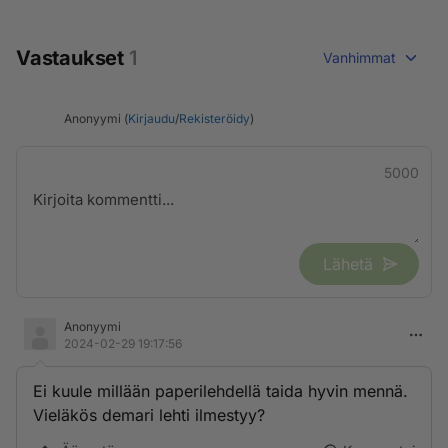
Vastaukset
1
Vanhimmat
Anonyymi (
Kirjaudu
/
Rekisteröidy
)
5000
Lähetä
Anonyymi
2024-02-29 19:17:56
Ei kuule millään paperilehdellä taida hyvin mennä.
Vieläkös demari lehti ilmestyy?