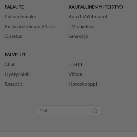
PALAUTE
KAUPALLINEN YHTEISTYÖ
Palautelomake
Auto1 Vaihtoautot
Keskustelu Suomi24:sta
TV-ohjelmat
Opastus
Sanakirja
PALVELUT
Chat
Treffit
Hyötylinkit
Viihde
Reseptit
Horoskooppi