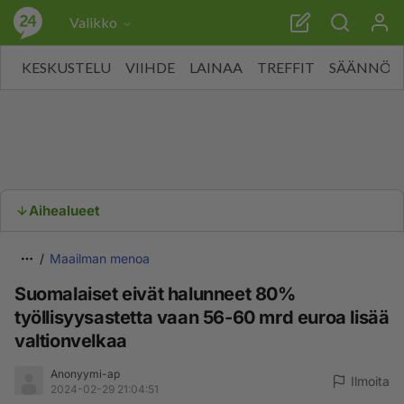
Valikko
KESKUSTELU
VIIHDE
LAINAA
TREFFIT
SÄÄNNÖT
Aihealueet
Maailman menoa
Suomalaiset eivät halunneet 80%
työllisyysastetta vaan 56-60 mrd euroa lisää
valtionvelkaa
Anonyymi-ap
Ilmoita
2024-02-29 21:04:51