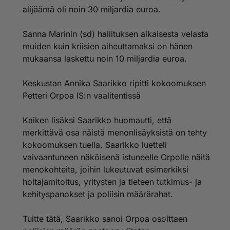
alijäämä oli noin 30 miljardia euroa.
Sanna Marinin (sd) hallituksen aikaisesta velasta
muiden kuin kriisien aiheuttamaksi on hänen
mukaansa laskettu noin 10 miljardia euroa.
Keskustan Annika Saarikko ripitti kokoomuksen
Petteri Orpoa IS:n vaalitentissä
Kaiken lisäksi Saarikko huomautti, että
merkittävä osa näistä menonlisäyksistä on tehty
kokoomuksen tuella. Saarikko luetteli
vaivaantuneen näköisenä istuneelle Orpolle näitä
menokohteita, joihin lukeutuvat esimerkiksi
hoitajamitoitus, yritysten ja tieteen tutkimus- ja
kehityspanokset ja poliisin määrärahat.
Tuitte tätä, Saarikko sanoi Orpoa osoittaen