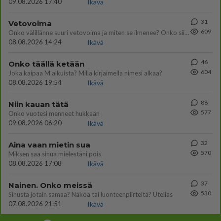
09.08.2026 17:40
Ikävä
31
Vetovoima
609
Onko välillänne suuri vetovoima ja miten se ilmenee? Onko siitä haittaa?
08.08.2026 14:24
Ikävä
46
Onko täällä ketään
604
Joka kaipaa M alkuista? Millä kirjaimella nimesi alkaa?
08.08.2026 19:54
Ikävä
88
Niin kauan tätä
577
Onko vuotesi menneet hukkaan
09.08.2026 06:20
Ikävä
32
Aina vaan mietin sua
570
Miksen saa sinua mielestäni pois
08.08.2026 17:08
Ikävä
37
Nainen. Onko meissä
530
Sinusta jotain samaa? Näköä tai luonteenpiirteitä? Utelias
07.08.2026 21:51
Ikävä