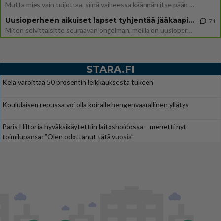
Mutta mies vain tuijottaa, siinä vaiheessa käännän itse pään pois. Mikä juttu? Yleensä jos joku tuijottaa tai katsoo, hä
Uusioperheen aikuiset lapset tyhjentää jääkaapin käydessään
71
Miten selvittäisitte seuraavan ongelman, meillä on uusioperhe, minulla teini-ikäiset lapset ja puolisolla aikuiset, jotk
STARA.FI
Kela varoittaa 50 prosentin leikkauksesta tukeen
Koululaisen repussa voi olla koiralle hengenvaarallinen yllätys
Paris Hiltonia hyväksikäytettiin laitoshoidossa – menetti nyt
toimilupansa: ”Olen odottanut tätä vuosia”