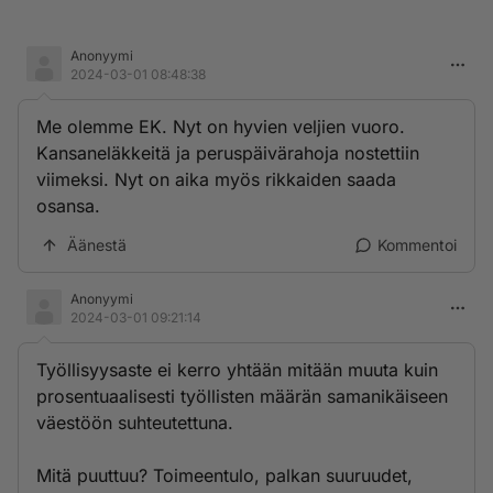
Anonyymi
2024-03-01 08:48:38
Me olemme EK. Nyt on hyvien veljien vuoro.
Kansaneläkkeitä ja peruspäivärahoja nostettiin
viimeksi. Nyt on aika myös rikkaiden saada
osansa.
Äänestä
Kommentoi
Anonyymi
2024-03-01 09:21:14
Työllisyysaste ei kerro yhtään mitään muuta kuin
prosentuaalisesti työllisten määrän samanikäiseen
väestöön suhteutettuna.
Mitä puuttuu? Toimeentulo, palkan suuruudet,