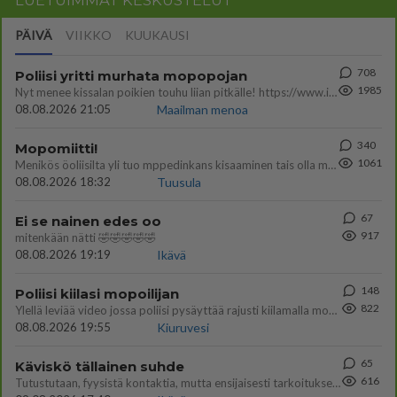
LUETUIMMAT KESKUSTELUT
PÄIVÄ
VIIKKO
KUUKAUSI
708
Poliisi yritti murhata mopopojan
1985
Nyt menee kissalan poikien touhu liian pitkälle! https://www.is.fi/kotimaa/art-2000012193221.html Karu video mopomiiti
08.08.2026 21:05
Maailman menoa
340
Mopomiitti!
1061
Menikös öoliisilta yli tuo mppedinkans kisaaminen tais olla melkoinen riski vahigoittaa tarpeettomasti jopa kuolla tuoss
08.08.2026 18:32
Tuusula
67
Ei se nainen edes oo
917
mitenkään nätti 🤣🤣🤣🤣🤣
08.08.2026 19:19
Ikävä
148
Poliisi kiilasi mopoilijan
822
Ylellä leviää video jossa poliisi pysäyttää rajusti kiilamalla mopo pojan. Toivottavasti poliisi ottaa tuosta mallia myö
08.08.2026 19:55
Kiuruvesi
65
Käviskö tällainen suhde
616
Tutustutaan, fyysistä kontaktia, mutta ensijaisesti tarkoituksena ei ole aloittaa mitään virallista tai rikkoa mitään? E