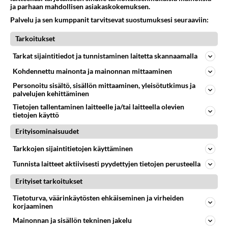
ja parhaan mahdollisen asiakaskokemuksen.
Anonyymi
Palvelu ja sen kumppanit tarvitsevat suostumuksesi seuraaviin:
2024-02-29 22:39:55
Tarkoitukset
Joo, Jorma Vittusseenkin olisi jo laittanut tähän
Tarkat sijaintitiedot ja tunnistaminen laitetta skannaamalla
maahan metallikojun pystyyn, ehtona oli että
Sannasta tehtäisiin kuninkatar.
Kohdennettu mainonta ja mainonnan mittaaminen
Personoitu sisältö, sisällön mittaaminen, yleisötutkimus ja
Äänestä
Kommentoi
palvelujen kehittäminen
Tietojen tallentaminen laitteelle ja/tai laitteella olevien
tietojen käyttö
Anonyymi
2024-02-29 23:08:59
Erityisominaisuudet
Eikö ihmiset ymmärrä että pitää leikata tai otta
Tarkkojen sijaintitietojen käyttäminen
lisää velkaa, jompi kumpi on valittava jos rahat on
Tunnista laitteet aktiivisesti pyydettyjen tietojen perusteella
loppu.
Erityiset tarkoitukset
Äänestä
Kommentoi
Tietoturva, väärinkäytösten ehkäiseminen ja virheiden
korjaaminen
Anonyymi
Mainonnan ja sisällön tekninen jakelu
2024-03-01 08:36:12