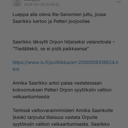
2024-02-29 22:44:22
Lueppa alla oleva Ilta-Sanomien juttu, jossa
Saarikko kertoo ja Petteri joojooilee
Saarikko läksytti Orpon hiljaiseksi velanotosta –
”Tiedättekö, se ei pidä paikkaansa”
https://www.is.fi/politiikka/art-2000009318624.h
tml
Annika Saarikko antoi palaa vastatessaan
kokoomuksen Petteri Orpon syytöksiin valtion
velkaantumisesta
Tentissä valtiovarainministeri Annika Saarikolle
(kesk) tarjoutui tilaisuus vastata Orpolle
syytöksiin valtion velkaantumisesta. Saarikko