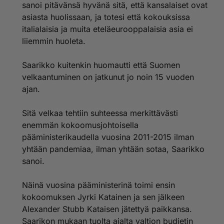
sanoi pitävänsä hyvänä sitä, että kansalaiset ovat
asiasta huolissaan, ja totesi että kokouksissa
italialaisia ja muita eteläeurooppalaisia asia ei
liiemmin huoleta.
Saarikko kuitenkin huomautti että Suomen
velkaantuminen on jatkunut jo noin 15 vuoden
ajan.
Sitä velkaa tehtiin suhteessa merkittävästi
enemmän kokoomusjohtoisella
pääministerikaudella vuosina 2011-2015 ilman
yhtään pandemiaa, ilman yhtään sotaa, Saarikko
sanoi.
Näinä vuosina pääministerinä toimi ensin
kokoomuksen Jyrki Katainen ja sen jälkeen
Alexander Stubb Kataisen jätettyä paikkansa.
Saarikon mukaan tuolta ajalta valtion budjetin