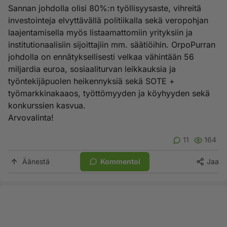
Sannan johdolla olisi 80%:n työllisyysaste, vihreitä
investointeja elvyttävällä politiikalla sekä veropohjan
laajentamisella myös listaamattomiin yrityksiin ja
institutionaalisiin sijoittajiin mm. säätiöihin. OrpoPurran
johdolla on ennätyksellisesti velkaa vähintään 56
miljardia euroa, sosiaaliturvan leikkauksia ja
työntekijäpuolen heikennyksiä sekä SOTE +
työmarkkinakaaos, työttömyyden ja köyhyyden sekä
konkurssien kasvua.
Arvovalinta!
11
164
Äänestä
Kommentoi
Jaa