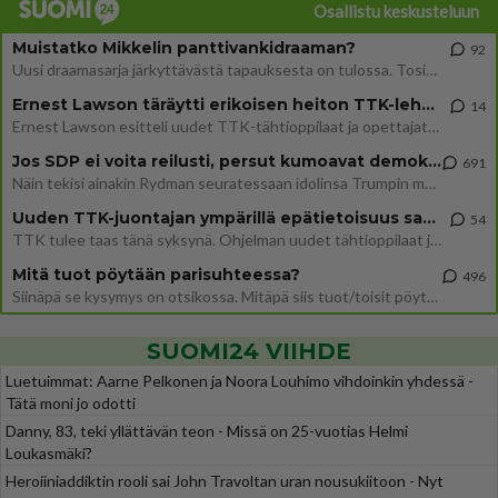
Osallistu keskusteluun
Muistatko Mikkelin panttivankidraaman?
92
Uusi draamasarja järkyttävästä tapauksesta on tulossa. Tositapahtumiin perustuva sarja ammentaa vuoden 1986 Mikkelin pan
Ernest Lawson täräytti erikoisen heiton TTK-lehdistötilaisuudessa: " Onko tässä tarkoituksena...?"
14
Ernest Lawson esitteli uudet TTK-tähtioppilaat ja opettajat torstaina 6.8. lehdistölle. Tulevalla kaudella on yksi hausk
Jos SDP ei voita reilusti, persut kumoavat demokratian Suomesta
691
Näin tekisi ainakin Rydman seuratessaan idolinsa Trumpin mallia https://www.is.fi/politiikka/art-2000012187244.html
Uuden TTK-juontajan ympärillä epätietoisuus sakenee - Nyt MTV hämmentää soppaa
54
TTK tulee taas tänä syksynä. Ohjelman uudet tähtioppilaat julkistetaan torstaina 6. elokuuta klo 14 alkavassa lehdistö
Mitä tuot pöytään parisuhteessa?
496
Siinäpä se kysymys on otsikossa. Mitäpä siis tuot/toisit pöytään parisuhteessa? Oletko mies vai nainen? Koetko sen mitä
SUOMI24 VIIHDE
Luetuimmat: Aarne Pelkonen ja Noora Louhimo vihdoinkin yhdessä -
Tätä moni jo odotti
Danny, 83, teki yllättävän teon - Missä on 25-vuotias Helmi
Loukasmäki?
Heroiiniaddiktin rooli sai John Travoltan uran nousukiitoon - Nyt