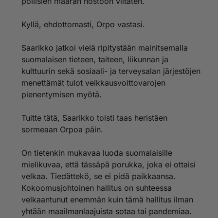
poliisien määrän nostoon viitaten.
Kyllä, ehdottomasti, Orpo vastasi.
Saarikko jatkoi vielä ripitystään mainitsemalla
suomalaisen tieteen, taiteen, liikunnan ja
kulttuurin sekä sosiaali- ja terveysalan järjestöjen
menettämät tulot veikkausvoittovarojen
pienentymisen myötä.
Tuitte tätä, Saarikko toisti taas heristäen
sormeaan Orpoa päin.
On tietenkin mukavaa luoda suomalaisille
mielikuvaa, että tässäpä porukka, joka ei ottaisi
velkaa. Tiedättekö, se ei pidä paikkaansa.
Kokoomusjohtoinen hallitus on suhteessa
velkaantunut enemmän kuin tämä hallitus ilman
yhtään maailmanlaajuista sotaa tai pandemiaa.