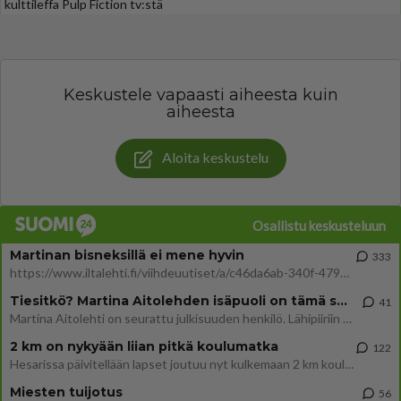
kulttileffa Pulp Fiction tv:stä
Keskustele vapaasti aiheesta kuin
aiheesta
Aloita keskustelu
Osallistu keskusteluun
Martinan bisneksillä ei mene hyvin
333
https://www.iltalehti.fi/viihdeuutiset/a/c46da6ab-340f-4790-aaa7-0865eed2336 Yrityksen konkurssihakemus on tullut kärä
Tiesitkö? Martina Aitolehden isäpuoli on tämä suosittu laulaja
41
Martina Aitolehti on seurattu julkisuuden henkilö. Lähipiiriin mahtuu muitakin tunnettuja henkilöitä. Tiesitkö, että Ma
2 km on nykyään liian pitkä koulumatka
122
Hesarissa päivitellään lapset joutuu nyt kulkemaan 2 km kouluun jösses. Ruostefillarilla tuo matka menee vaikka miten äk
Miesten tuijotus
56