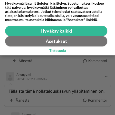
Hyväksymällä sallit tietojesi käsittelyn. Suostumuksesi koskee
tätä palvelua, hyväksymättä jättäminen voi vaikuttaa
Jos rahat eivät riitä, pitää säästää tai hankkia
asiakaskokemukseesi. Jotkut teknologiat saattavat perustella
lisää tuloja. Talousoikeistonelikon paletista
tietojen käsittelyä oikeutetulla edulla, voit vastustaa tätä tai
muuttaa muita asetuksia klikkaamalla "Asetukset" linkkiä.
puuttuvat kokonaan nuo lisätulot. Siellä vain
säästetään ja viedään sitä myöten
Hyväksy kaikki
tulevaisuudenkin innovaatiot. Edellinen hallitus
tunaroi monessa, mutta elvyttämiseen älysivät
Asetukset
suunnata. Harmi, että ne toimet on jo pääasiassa
Tietosuoja
deletoitu.
Äänestä
Kommentoi
Anonyymi
2024-02-29 23:15:47
Tällaista tämä nollatalouskasvun ylläpitäminen on.
Äänestä
Kommentoi
Anonyymi