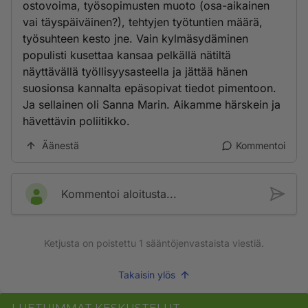
ostovoima, työsopimusten muoto (osa-aikainen
vai täyspäiväinen?), tehtyjen työtuntien määrä,
työsuhteen kesto jne. Vain kylmäsydäminen
populisti kusettaa kansaa pelkällä nätiltä
näyttävällä työllisyysasteella ja jättää hänen
suosionsa kannalta epäsopivat tiedot pimentoon.
Ja sellainen oli Sanna Marin. Aikamme härskein ja
hävettävin poliitikko.
Äänestä
Kommentoi
Kommentoi aloitusta...
Ketjusta on poistettu
1
sääntöjenvastaista viestiä.
Takaisin ylös