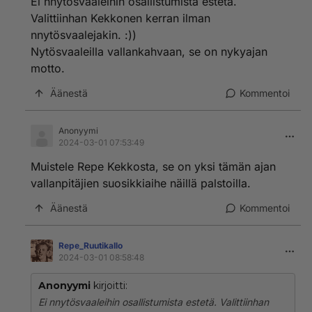
Ei nnytösvaaleihin osallistumista estetä.
Valittiinhan Kekkonen kerran ilman
nnytösvaalejakin. :))
Nytösvaaleilla vallankahvaan, se on nykyajan
motto.
Äänestä
Kommentoi
Anonyymi
2024-03-01 07:53:49
Muistele Repe Kekkosta, se on yksi tämän ajan
vallanpitäjien suosikkiaihe näillä palstoilla.
Äänestä
Kommentoi
Repe_RuutikaIlo
2024-03-01 08:58:48
Anonyymi
kirjoitti:
Ei nnytösvaaleihin osallistumista estetä. Valittiinhan