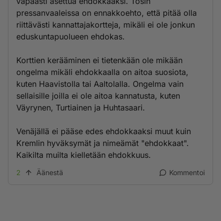
vapaasti asettua ehdokkaaksi. Tosin
pressanvaaleissa on ennakkoehto, että pitää olla
riittävästi kannattajakortteja, mikäli ei ole jonkun
eduskuntapuolueen ehdokas.
Korttien kerääminen ei tietenkään ole mikään
ongelma mikäli ehdokkaalla on aitoa suosiota,
kuten Haavistolla tai Aaltolalla. Ongelma vain
sellaisille joilla ei ole aitoa kannatusta, kuten
Väyrynen, Turtiainen ja Huhtasaari.
Venäjällä ei pääse edes ehdokkaaksi muut kuin
Kremlin hyväksymät ja nimeämät "ehdokkaat".
Kaikilta muilta kielletään ehdokkuus.
2
Äänestä
Kommentoi