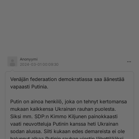
Anonyymi
2024-03-01 00:09:30
Venäjän federaation demokratiassa saa äänestää
vapaasti Putinia.
Putin on ainoa henkilö, joka on tehnyt kertomansa
mukaan kaikkensa Ukrainan rauhan puolesta.
Siksi mm. SDP:n Kimmo Kiljunen painokkaasti
vaati neuvotteluja Putinin kanssa heti Ukrainan
sodan alussa. Silti kukaan edes demareista ei ole
halunnut alkaa Putinin rauhan viestin lähettilääksi.