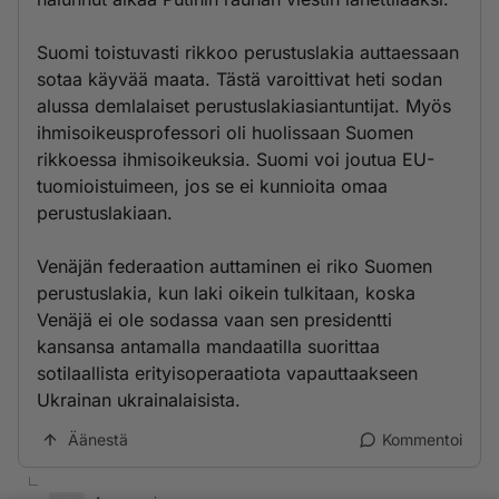
Suomi toistuvasti rikkoo perustuslakia auttaessaan
sotaa käyvää maata. Tästä varoittivat heti sodan
alussa demlalaiset perustuslakiasiantuntijat. Myös
ihmisoikeusprofessori oli huolissaan Suomen
rikkoessa ihmisoikeuksia. Suomi voi joutua EU-
tuomioistuimeen, jos se ei kunnioita omaa
perustuslakiaan.
Venäjän federaation auttaminen ei riko Suomen
perustuslakia, kun laki oikein tulkitaan, koska
Venäjä ei ole sodassa vaan sen presidentti
kansansa antamalla mandaatilla suorittaa
sotilaallista erityisoperaatiota vapauttaakseen
Ukrainan ukrainalaisista.
Äänestä
Kommentoi