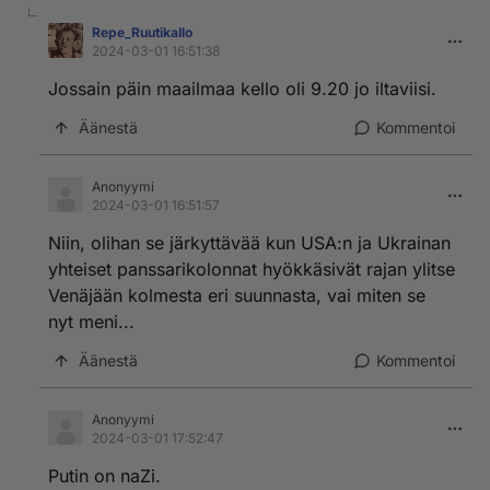
Repe_RuutikaIlo
2024-03-01 16:51:38
Jossain päin maailmaa kello oli 9.20 jo iltaviisi.
Äänestä
Kommentoi
Anonyymi
2024-03-01 16:51:57
Niin, olihan se järkyttävää kun USA:n ja Ukrainan
yhteiset panssarikolonnat hyökkäsivät rajan ylitse
Venäjään kolmesta eri suunnasta, vai miten se
nyt meni...
Äänestä
Kommentoi
Anonyymi
2024-03-01 17:52:47
Putin on naZi.