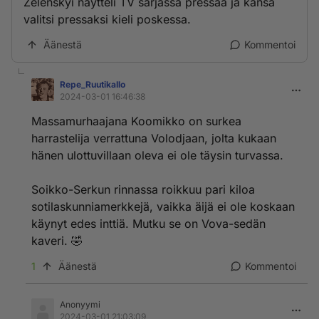
Zelenskyi näytteli TV sarjassa pressaa ja kansa
valitsi pressaksi kieli poskessa.
Äänestä
Kommentoi
Repe_RuutikaIlo
2024-03-01 16:46:38
Massamurhaajana Koomikko on surkea
harrastelija verrattuna Volodjaan, jolta kukaan
hänen ulottuvillaan oleva ei ole täysin turvassa.
Soikko-Serkun rinnassa roikkuu pari kiloa
sotilaskunniamerkkejä, vaikka äijä ei ole koskaan
käynyt edes inttiä. Mutku se on Vova-sedän
kaveri. 🤣
1
Äänestä
Kommentoi
Anonyymi
2024-03-01 21:03:09