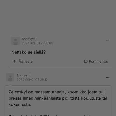
Anonyymi
2024-03-01 21:30:08
Nettako se siellä?
Äänestä
Kommentoi
Anonyymi
2024-03-01 07:29:12
Zelenskyi on massamurhaaja, koomikko josta tuli
pressa ilman minkäänlaista poliittista koulutusta tai
kokemusta.