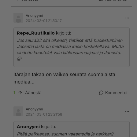
Anonyymi
2024-03-01 21:50:17
Repe_RuutikaIlo
kirjoitti:
Jos seuraisit sitä oikeasti, tietäisit että huolestuminen
Joosefin iästä on mediassa käsin kosketeltava. Mutta
sinähän kuuntelet vain lahkosaarnaajaasi ja Janusta.
🥱
Itärajan takaa on vaikea seurata suomalaista
mediaa…
1
Äänestä
Kommentoi
Anonyymi
2024-03-01 23:21:58
Anonyymi
kirjoitti:
Pitää paikkansa, suomen valtamedia ja narkkari/