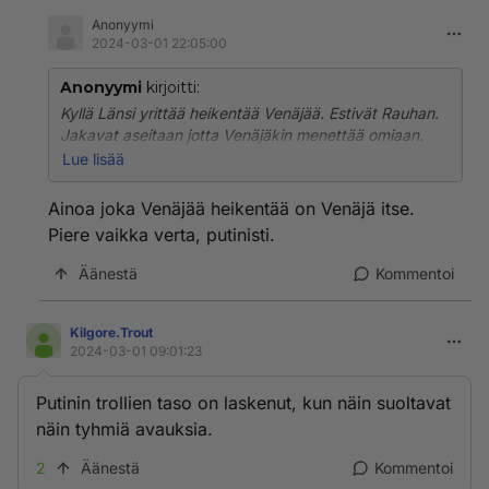
Anonyymi
2024-03-01 22:05:00
Anonyymi
kirjoitti:
Kyllä Länsi yrittää heikentää Venäjää. Estivät Rauhan.
Jakavat aseitaan jotta Venäjäkin menettää omiaan.
Eikö se ole heikentämistä?
Lue lisää
Länsi pitkittää sotaa, joka lisää uhrimääriä. Suomikin
mukana, pitäähän lännelle olla mieliksi.
Ainoa joka Venäjää heikentää on Venäjä itse.
Piere vaikka verta, putinisti.
Länsi, joko olette meidän puolella, tai vastaan.
Suomessa ei tajunneet pysyä Puolueettomana. Nyt
Äänestä
Kommentoi
olkaan kohta Lännen sota-alustana🙈🙉🙊🐒
Kilgore.Trout
2024-03-01 09:01:23
Putinin trollien taso on laskenut, kun näin suoltavat
näin tyhmiä avauksia.
2
Äänestä
Kommentoi