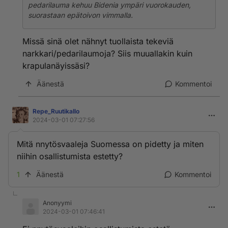
pedarilauma kehuu Bidenia ympäri vuorokauden,
suorastaan epätoivon vimmalla.
Missä sinä olet nähnyt tuollaista tekeviä
narkkari/pedarilaumoja? Siis muuallakin kuin
krapulanäyissäsi?
Äänestä
Kommentoi
Repe_RuutikaIlo
2024-03-01 07:27:56
Mitä nnytösvaaleja Suomessa on pidetty ja miten
niihin osallistumista estetty?
1
Äänestä
Kommentoi
Anonyymi
2024-03-01 07:46:41