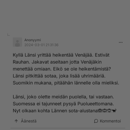
Anonyymi
2024-03-01 21:31:36
Kyllä Länsi yrittää heikentää Venäjää. Estivät
Rauhan. Jakavat aseitaan jotta Venäjäkin
menettää omiaan. Eikö se ole heikentämistä?
Länsi pitkittää sotaa, joka lisää uhrimääriä.
Suomikin mukana, pitäähän lännelle olla mieliksi.
Länsi, joko olette meidän puolella, tai vastaan.
Suomessa ei tajunneet pysyä Puolueettomana.
Nyt olkaan kohta Lännen sota-alustana🙈🙉🙊🐒
Äänestä
Kommentoi