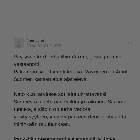
Anonyymi
2024-03-01 21:27:51
Väyrysen kortit ohjailtiin Viroon, jossa joku ne
vastaanotti.
Pakkohan se jotain oli keksiä. Väyrynen oli Ainut
Suomen kansan etua ajatteleva.
Nato kun tarvitsee sotilaita uhrattavaksi,
Suomesta lähetetään vaikka jokaikinen. Sääliä ei
tunneta,ja silloin on turha vedota
yksityisyyteen,sananvapauteen,demokratiaan tai
mihinkään muuhunkaan.
Pankkitilit oletettavasti suljetaan niiltä, jotka