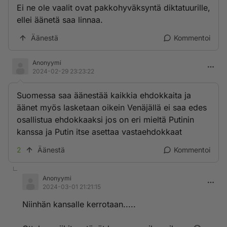
Ei ne ole vaalit ovat pakkohyväksyntä diktatuurille,
ellei äänetä saa linnaa.
Äänestä
Kommentoi
Anonyymi
2024-02-29 23:23:22
Suomessa saa äänestää kaikkia ehdokkaita ja
äänet myös lasketaan oikein Venäjällä ei saa edes
osallistua ehdokkaaksi jos on eri mieltä Putinin
kanssa ja Putin itse asettaa vastaehdokkaat
2
Äänestä
Kommentoi
Anonyymi
2024-03-01 21:21:15
Niinhän kansalle kerrotaan.....