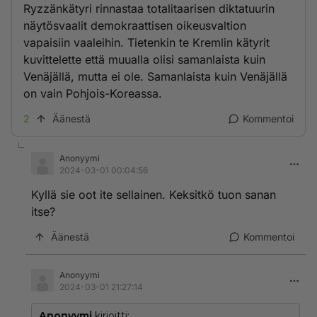
Ryzzänkätyri rinnastaa totalitaarisen diktatuurin
näytösvaalit demokraattisen oikeusvaltion
vapaisiin vaaleihin. Tietenkin te Kremlin kätyrit
kuvittelette että muualla olisi samanlaista kuin
Venäjällä, mutta ei ole. Samanlaista kuin Venäjällä
on vain Pohjois-Koreassa.
2
Äänestä
Kommentoi
Anonyymi
2024-03-01 00:04:56
Kyllä sie oot ite sellainen. Keksitkö tuon sanan
itse?
Äänestä
Kommentoi
Anonyymi
2024-03-01 21:27:14
Anonyymi
kirjoitti: