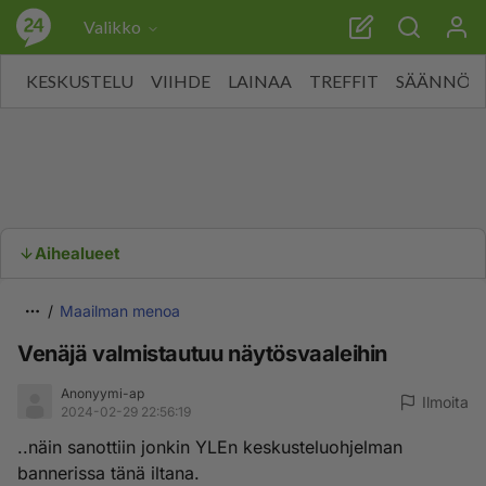
Valikko
KESKUSTELU
VIIHDE
LAINAA
TREFFIT
SÄÄNNÖT
Aihealueet
Maailman menoa
Venäjä valmistautuu näytösvaaleihin
Anonyymi-ap
Ilmoita
2024-02-29 22:56:19
..näin sanottiin jonkin YLEn keskusteluohjelman
bannerissa tänä iltana.