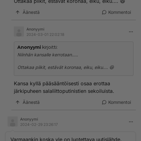
Ottakaa piikit, estävät koronaa, eiku, eiku.... 😆
Äänestä
Kommentoi
Anonyymi
2024-03-01 22:02:18
Anonyymi
kirjoitti:
Niinhän kansalle kerrotaan.....
Ottakaa piikit, estävät koronaa, eiku, eiku.... 😆
Kansa kyllä pääsääntöisesti osaa erottaa
järkipuheen salaliittoputinistien sekoiluista.
Äänestä
Kommentoi
Anonyymi
2024-02-29 23:26:17
Varmaankin koska yle on luotettava uutislähde.