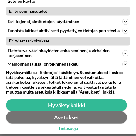
tietojen käyttö
pedarilauma kehuu Bidenia ympäri vuorokauden,
Erityisominaisuudet
suorastaan epätoivon vimmalla.
Tarkkojen sijaintitietojen käyttäminen
Äänestä
Kommentoi
Tunnista laitteet aktiivisesti pyydettyjen tietojen perusteella
Erityiset tarkoitukset
Repe_RuutikaIlo
2024-03-01 16:57:20
Tietoturva, väärinkäytösten ehkäiseminen ja virheiden
korjaaminen
Anonyymi
kirjoitti:
Mainonnan ja sisällön tekninen jakelu
Pitää paikkansa, suomen valtamedia ja narkkari/
pedarilauma kehuu Bidenia ympäri vuorokauden,
Hyväksymällä sallit tietojesi käsittelyn. Suostumuksesi koskee
tätä palvelua, hyväksymättä jättäminen voi vaikuttaa
suorastaan epätoivon vimmalla.
asiakaskokemukseesi. Jotkut teknologiat saattavat perustella
tietojen käsittelyä oikeutetulla edulla, voit vastustaa tätä tai
muuttaa muita asetuksia klikkaamalla "Asetukset" linkkiä.
Jos seuraisit sitä oikeasti, tietäisit että
huolestuminen Joosefin iästä on mediassa käsin
Hyväksy kaikki
kosketeltava. Mutta sinähän kuuntelet vain
lahkosaarnaajaasi ja Janusta. 🥱
Asetukset
2
Äänestä
Kommentoi
Tietosuoja