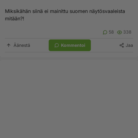
Miksikähän siinä ei mainittu suomen näytösvaaleista
mitään?!
58
338
Äänestä
Kommentoi
Jaa