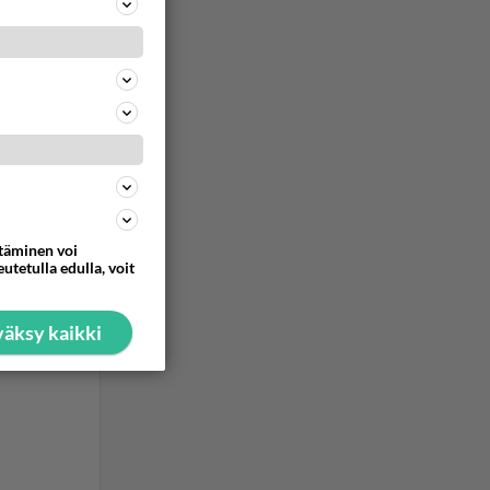
. Sekavat
otkeneet
koittavat,
että vain
sestään,
14
203
Jaa
ttäminen voi
utetulla edulla, voit
äksy kaikki