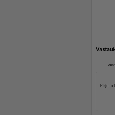
Vastau
Anon