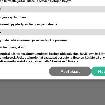
n laitteelle ja/tai laitteella olevien tietojen käyttö
Kiinalla on. Israelillakin on, omalla hyvin likaisella tavallaan
t
länsimaisesta demokratiasta" ja "markkinataloudesta" ovat s
ien päät. He eivät käsitä, mitä nuo sanat todellisuudessa tar
etojen käyttäminen
tullut uskontunnustuksia ja uskonnollista magiaa. H luulevat, 
iivisesti pyydettyjen tietojen perusteella
 noita sanoja ääneen kaikki maailman ongelmat ratkeavat it
et
 mitään tarvitsee tehdä.
äytösten ehkäiseminen ja virheiden korjaaminen
ön tekninen jakelu
ä
Kommentoi
ietojesi käsittelyn. Suostumuksesi koskee tätä palvelua, hyväksymättä jä
mukseesi. Jotkut teknologiat saattavat perustella tietojen käsittelyä oike
uttaa muita asetuksia klikkaamalla "Asetukset" linkkiä.
Asetukset
Hyv