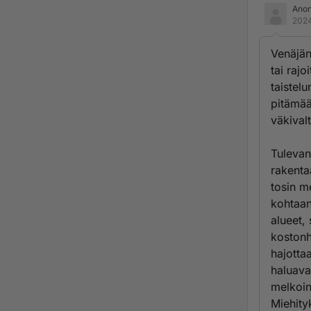
Ano
2024
Venäjän
tai rajo
taistel
pitämää
väkival
Tulevan
rakenta
tosin m
kohtaan
alueet,
kostonh
hajotta
haluava
melkoin
Miehity