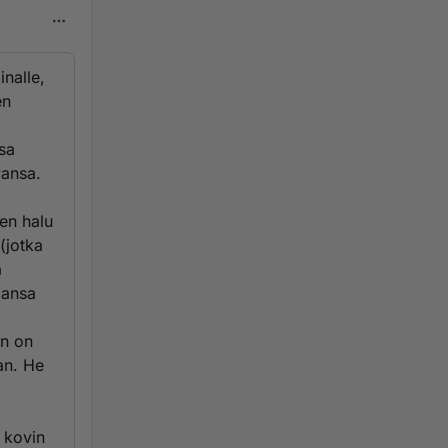
nalle,
en
sa
vansa.
en halu
(jotka
ä
mansa
an on
an. He
.
ä kovin