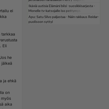
Ikäviä uutisia Elämäni biisi -suosikkisarjasta -
tailu ei
Monelle tv-katsojalle iso pettymys
ikka
Apu: Satu Silvo paljastaa - Näin rakkaus Reidar-
puolisoon syttyi
n tarkkaa
varustusta
. Eli
 Jos he
 jälkeä
la ja ehkä
lla on
a myös
sä aika