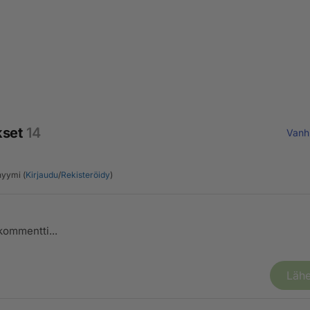
kset
14
Vanh
yymi (
Kirjaudu
/
Rekisteröidy
)
Lähe