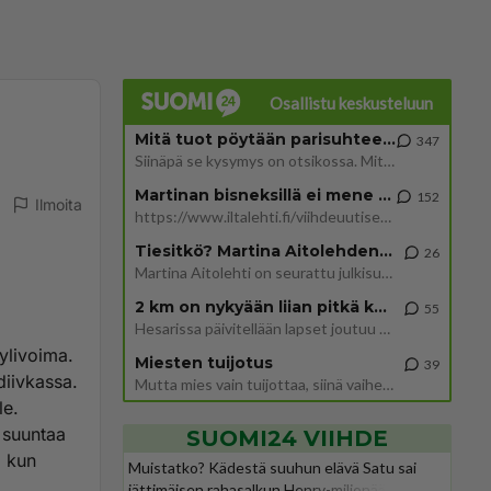
Osallistu keskusteluun
Mitä tuot pöytään parisuhteessa?
347
Siinäpä se kysymys on otsikossa. Mitäpä siis tuot/toisit pöytään parisuhteessa? Oletko mies vai nainen? Koetko sen mitä
Martinan bisneksillä ei mene hyvin
152
Ilmoita
https://www.iltalehti.fi/viihdeuutiset/a/c46da6ab-340f-4790-aaa7-0865eed2336 Yrityksen konkurssihakemus on tullut kärä
Tiesitkö? Martina Aitolehden isäpuoli on tämä suosittu laulaja
26
Martina Aitolehti on seurattu julkisuuden henkilö. Lähipiiriin mahtuu muitakin tunnettuja henkilöitä. Tiesitkö, että Ma
2 km on nykyään liian pitkä koulumatka
55
Hesarissa päivitellään lapset joutuu nyt kulkemaan 2 km kouluun jösses. Ruostefillarilla tuo matka menee vaikka miten äk
 ylivoima.
Miesten tuijotus
39
iivkassa.
Mutta mies vain tuijottaa, siinä vaiheessa käännän itse pään pois. Mikä juttu? Yleensä jos joku tuijottaa tai katsoo, hä
le.
a suuntaa
SUOMI24 VIIHDE
, kun
Muistatko? Kädestä suuhun elävä Satu sai
jättimäisen rahasalkun Henry-miljonääriltä