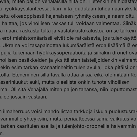
ää, miten paljon venäläisillä niitä on. Tietenkin ne hidastav
ä hyökkäystilanteessa, kun niitä joudutaan tuhoamaan yksite
tettu oikeaoppisesti hajanaiseen ryhmitykseen ja naamioitu.
le haittaa, jos vihollisen raskas tuli voidaan vaimentaa. Siinä
ävä määrä raskasta tulta ja vastatykistökalustoa on se tärkein
erot miehistömäärissä eivät ole ratkaisevia, jos tulenkäytt
. Ukraina voi tasapainottaa lukumääräistä eroa lisäämällä e
pujia tukemaan hyökkäysoperaatioita ja siinäkin dronet ova
hollisen pesäkkeiden ja yksittäisten taistelijoidenkin vaime
ekin esim tarkan kranaatinheitin tulen avulla, joka pitäisi on
tolla. Eteneminen sillä tavalla ottaa aikaa eikä ole mitään 
ssarinluukut auki, mutta oleellista onkin tuhota vihollisen
ima. Oli sitä Venäjällä miten paljon tahansa, niin loputtomasti
tulee jossain vastaan.
n ilmaherruus voisi mahdollistaa tarkkoja iskuja puolustusr
yvämmälle yhteyksiin, mutta periaatteessa sama vaikutus voit
tarkan kaaritulen aseilla ja tulenjohto-drooneilla halvemmin 
n.