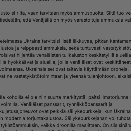
usto ei riitä, vaan tarvitaan myös ammuspuolta. Siitä tuo ver
 tiedetään, että Venäjällä on myös varastoituja ammuksia va
telmassa Ukraina tarvitsisi lisää liikkuvaa, pitkän kantama
alustoa ja reippaasti ammuksia, sekä tuntuvasti vastatykistö
voisivat hiljentää venäläisten tulikaluston keskitetyillä alueilla
joilla hyökkäävät ja alueilla, joilla venäläiset ovat keskittäneet
oimaansa. Ukrainalaiset ovat taitavia käyttämään droneja.
vät ne vastatykistötoimintaan ja yleensä tuienjohtoon, alkaisi
lla kohdilla ei ole niin suurta merkitystä, paitsi ilmatorjunnal
voimilla. Venäläiset panssarit, rynnäkköpanssarit ja
kuljetusajoneuvot ovat pelkkiä säilykepurkkeja, kun Ukraina
n modernia torjuntakalustoa. Säilykepurkkejahan voi tuhot
 tykistöammuksin, vaikka droonilla maalittaen. On siis sinän