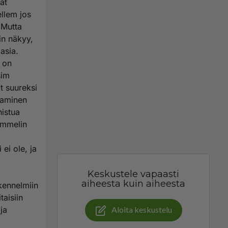
at
llem jos
 Mutta
kin näkyy,
 asia.
ö on
sim
t suureksi
ntaminen
nistua
Rommelin
 ei ole, ja
Keskustele vapaasti
aiheesta kuin aiheesta
akennelmiin
aisiin
ja
Aloita keskustelu