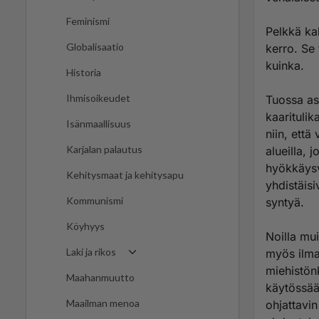
Feminismi
Pelkkä kal
Globalisaatio
kerro. Se
kuinka.
Historia
Ihmisoikeudet
Tuossa ase
kaaritulik
Isänmaallisuus
niin, että 
Karjalan palautus
alueilla, 
hyökkäysv
Kehitysmaat ja kehitysapu
yhdistäisi
Kommunismi
syntyä.
Köyhyys
Noilla mui
Laki ja rikos
myös ilma
miehistön
Maahanmuutto
käytössää
Maailman menoa
ohjattavin