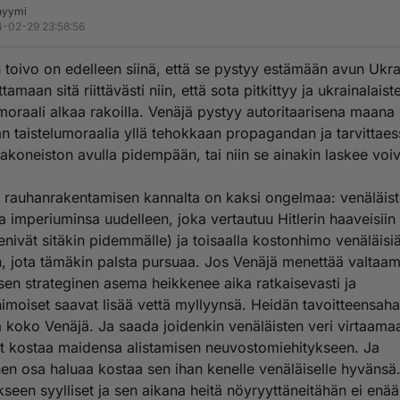
nyymi
-02-29 23:58:56
 toivo on edelleen siinä, että se pystyy estämään avun Ukrai
ittamaan sitä riittävästi niin, että sota pitkittyy ja ukrainalaist
umoraali alkaa rakoilla. Venäjä pystyy autoritaarisena maana
n taistelumoraalia yllä tehokkaan propagandan ja tarvittaes
takoneiston avulla pidempään, tai niin se ainakin laskee voi
 rauhanrakentamisen kannalta on kaksi ongelmaa: venäläist
a imperiuminsa uudelleen, joka vertautuu Hitlerin haaveisiin 
enivät sitäkin pidemmälle) ja toisaalla kostonhimo venäläisi
, jota tämäkin palsta pursuaa. Jos Venäjä menettää valtaa
 sen strateginen asema heikkenee aika ratkaisevasti ja
imoiset saavat lisää vettä myllyynsä. Heidän tavoitteensah
a koko Venäjä. Ja saada joidenkin venäläisten veri virtaama
t kostaa maidensa alistamisen neuvostomiehitykseen. Ja
en osa haluaa kostaa sen ihan kenelle venäläiselle hyvänsä
kseen syylliset ja sen aikana heitä nöyryyttäneitähän ei enä