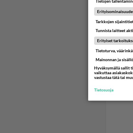
Tietojen tallentamine
varsinkin 
Erityisominaisuude
löpinät "
eurojohtaj
Tarkkojen sijaintiti
niistä on 
Tunnista laitteet akt
hokemalla
Erityiset tarkoituks
ilman että
Tietoturva, väärink
Mainonnan ja sisäll
Äänest
Hyväksymällä sallit t
vaikuttaa asiakaskoke
vastustaa tätä tai mu
Tietosuoja