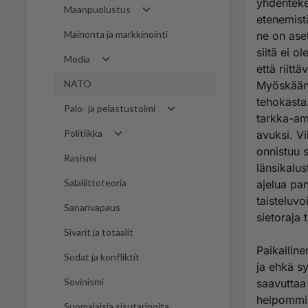
yhdentekev
Maanpuolustus
etenemist
Mainonta ja markkinointi
ne on ase
siitä ei o
Media
että riitt
NATO
Myöskään 
tehokasta
Palo- ja pelastustoimi
tarkka-am
Politiikka
avuksi. Vi
onnistuu s
Rasismi
länsikalus
Salaliittoteoria
ajelua pan
taisteluvo
Sananvapaus
sietoraja 
Sivarit ja totaalit
Paikalline
Sodat ja konfliktit
ja ehkä s
Sovinismi
saavuttaa 
helpommi
Suomalaisia sisutarinoita