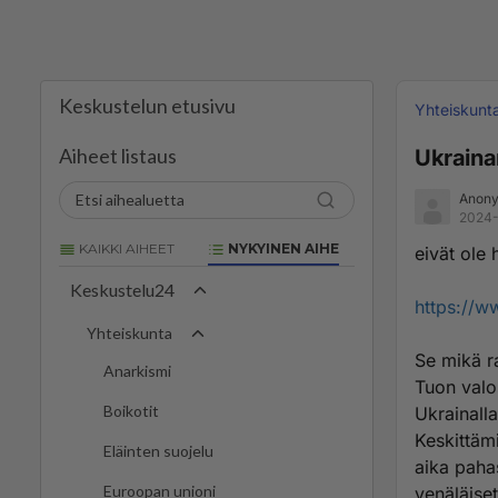
Keskustelun etusivu
Yhteiskunt
Aiheet listaus
Ukrainan
Anony
2024-
KAIKKI AIHEET
NYKYINEN AIHE
eivät ole
Keskustelu24
https://w
Yhteiskunta
Se mikä ra
Anarkismi
Tuon valo
Boikotit
Ukrainalla
Keskittämi
Eläinten suojelu
aika pahas
Euroopan unioni
venäläiset