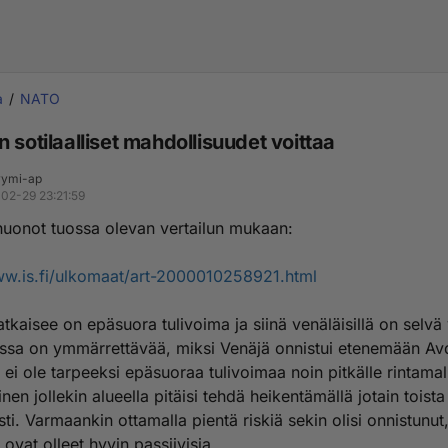
a
NATO
 sotilaalliset mahdollisuudet voittaa
ymi-ap
02-29 23:21:59
 huonot tuossa olevan vertailun mukaan:
ww.is.fi/ulkomaat/art-2000010258921.html
tkaisee on epäsuora tulivoima ja siinä venäläisillä on selvä
ssa on ymmärrettävää, miksi Venäjä onnistui etenemään Avd
 ei ole tarpeeksi epäsuoraa tulivoimaa noin pitkälle rintamal
nen jollekin alueella pitäisi tehdä heikentämällä jotain toist
ti. Varmaankin ottamalla pientä riskiä sekin olisi onnistunut
 ovat olleet hyvin passiivisia.