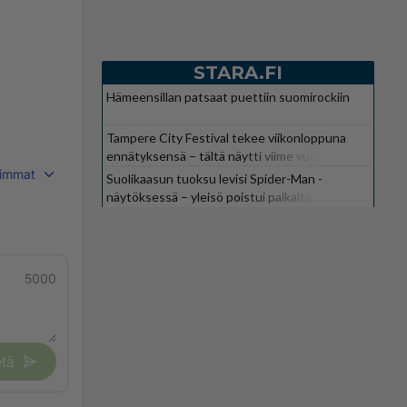
STARA.FI
Hämeensillan patsaat puettiin suomirockiin
Tampere City Festival tekee viikonloppuna
ennätyksensä – tältä näytti viime vuonna
immat
Suolikaasun tuoksu levisi Spider-Man -
näytöksessä – yleisö poistui paikalta
5000
tä