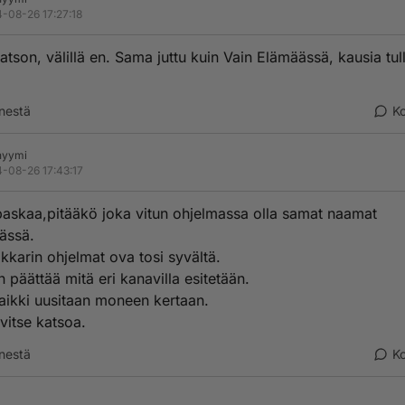
-08-26 17:27:18
katson, välillä en. Sama juttu kuin Vain Elämäässä, kausia tul
nestä
K
nyymi
-08-26 17:43:17
paskaa,pitääkö joka vitun ohjelmassa olla samat naamat
ässä.
lkkarin ohjelmat ova tosi syvältä.
 päättää mitä eri kanavilla esitetään.
kaikki uusitaan moneen kertaan.
rvitse katsoa.
nestä
K