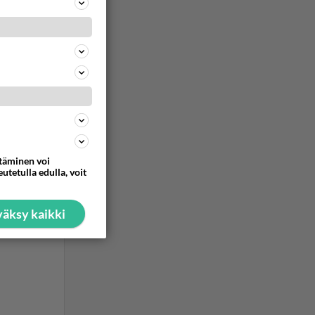
ttäminen voi
utetulla edulla, voit
äksy kaikki