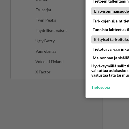
Tietojen tallentamine
Tv-sarjat
Erityisominaisuude
Twin Peaks
Tarkkojen sijaintiti
Tunnista laitteet akt
Täydelliset naiset
Erityiset tarkoituks
Ugly Betty
Tietoturva, väärink
Vain elämää
Mainonnan ja sisäll
Voice of Finland
Hyväksymällä sallit t
vaikuttaa asiakaskoke
X Factor
vastustaa tätä tai mu
Tietosuoja