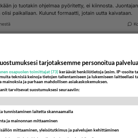
tkään jo tuotakin ohjelmaa pyöritetty, ei kiinnosta. Juontajan
olisi paikallaan. Kulunut formaatti, jotain uutta kaivataan.
nestä
K
nyymi
-08-26 13:25:55
attonu enkä katto.
uostumuksesi tarjotaksemme personoitua palvelu
nestä
K
nen osapuolen toimittajat (73)
keräävät henkilötietoja (esim. IP-osoite ta
 muita teknisiä keinoja tietojen tallentamiseen ja lukemiseen laitteellasi t
a mainoksia ja parhaan mahdollisen asiakaskokemuksen.
nyymi
anit tarvitsevat suostumuksesi seuraaviin:
-08-26 13:56:21
aa kautta seurasin. Eipä kenenkään naimiset jaksa kiinnosta
t ja tunnistaminen laitetta skannaamalla
estä
K
ta ja mainonnan mittaaminen
sisällön mittaaminen, yleisötutkimus ja palvelujen kehittäminen