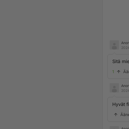
Ano
2024
Sitä mi
1
Ää
Ano
2024
Hyvät f
Ään
Ano