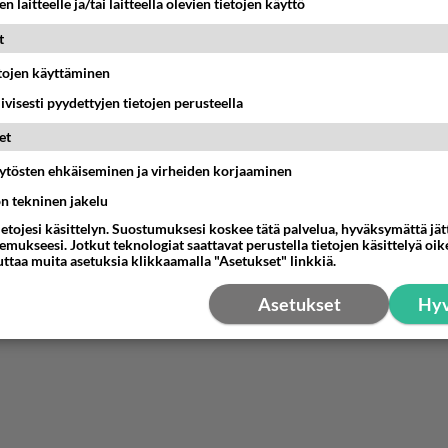
n laitteelle ja/tai laitteella olevien tietojen käyttö
t
etojen käyttäminen
iivisesti pyydettyjen tietojen perusteella
et
äytösten ehkäiseminen ja virheiden korjaaminen
ön tekninen jakelu
ietojesi käsittelyn. Suostumuksesi koskee tätä palvelua, hyväksymättä jä
mukseesi. Jotkut teknologiat saattavat perustella tietojen käsittelyä oike
uttaa muita asetuksia klikkaamalla "Asetukset" linkkiä.
Asetukset
Hyv