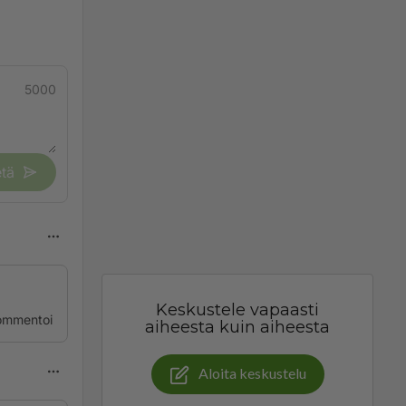
5000
tä
Keskustele vapaasti
ommentoi
aiheesta kuin aiheesta
Aloita keskustelu