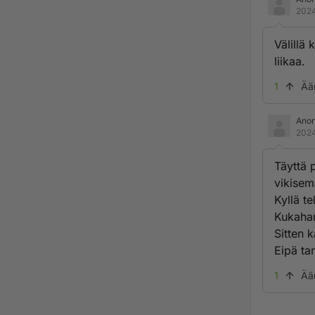
2024
Välillä 
liikaa.
1
Ää
Ano
2024
Täyttä 
vikisem
Kyllä te
Kukahan
Sitten 
Eipä ta
1
Ää