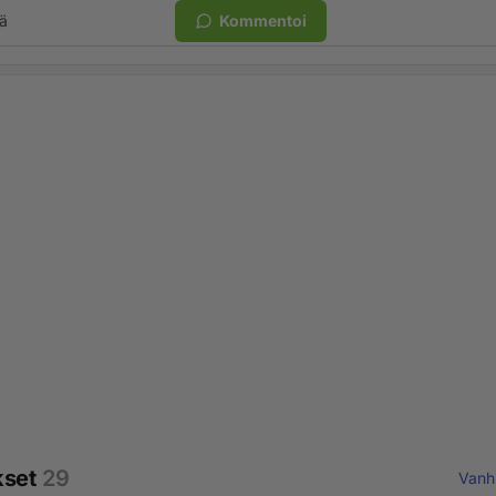
ä
Kommentoi
kset
29
Vanh