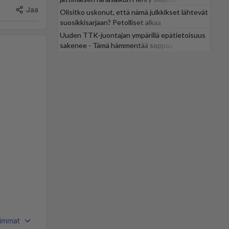
Jaa
Olisitko uskonut, että nämä julkkikset lähtevät
suosikkisarjaan? Petolliset alkaa
jättiyllätyksellä
Uuden TTK-juontajan ympärillä epätietoisuus
sakenee - Tämä hämmentää soppaa
immat