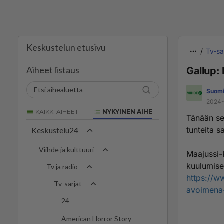
Keskustelun etusivu
Tv-sa
Aiheet listaus
Gallup: 
Suomi
2024-
KAIKKI AIHEET
NYKYINEN AIHE
Tänään se 
tunteita s
Keskustelu24
Viihde ja kulttuuri
Maajussi-K
kuulumise
Tv ja radio
https://w
Tv-sarjat
avoimena-
24
American Horror Story