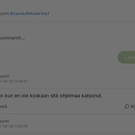
yymi (
Kirjaudu
/
Rekisteröidy
)
Lähe
nyymi
-08-26 11:36:42
än kun en ole koskaan sitä ohjelmaa katsonut.
estä
K
nyymi
-08-26 11:59:59