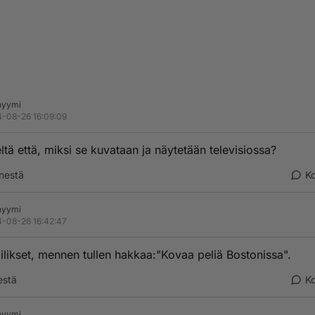
nyymi
-08-26 16:09:09
eltä että, miksi se kuvataan ja näytetään televisiossa?
nestä
K
nyymi
-08-26 16:42:47
iilikset, mennen tullen hakkaa:"Kovaa peliä Bostonissa".
estä
K
nyymi