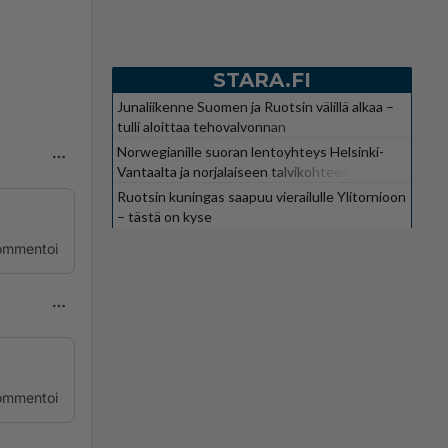
STARA.FI
Junaliikenne Suomen ja Ruotsin välillä alkaa –
tulli aloittaa tehovalvonnan
Norwegianille suoran lentoyhteys Helsinki-
Vantaalta ja norjalaiseen talvikohteeseen
Ruotsin kuningas saapuu vierailulle Ylitornioon
– tästä on kyse
ommentoi
ommentoi