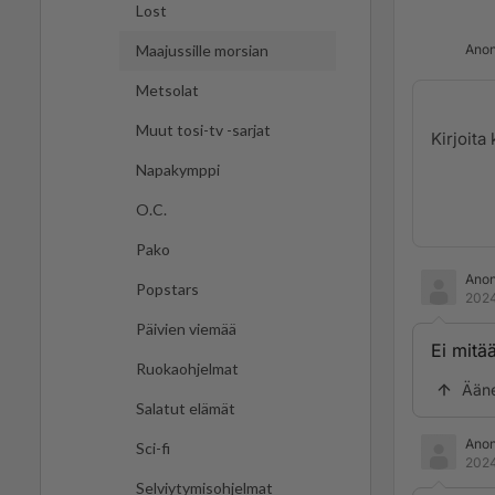
Lost
Anon
Maajussille morsian
Metsolat
Muut tosi-tv -sarjat
Napakymppi
O.C.
Pako
Ano
Popstars
2024
Päivien viemää
Ei mitä
Ruokaohjelmat
Ään
Salatut elämät
Ano
Sci-fi
2024
Selviytymisohjelmat