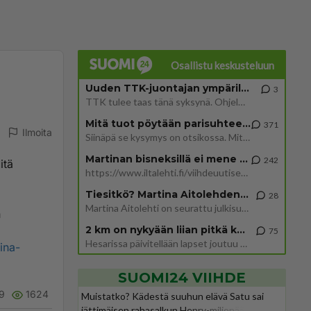
Osallistu keskusteluun
Uuden TTK-juontajan ympärillä epätietoisuus sakenee - Nyt MTV hämmentää soppaa
3
TTK tulee taas tänä syksynä. Ohjelman uudet tähtioppilaat julkistetaan torstaina 6. elokuuta klo 14 alkavassa lehdistö
Mitä tuot pöytään parisuhteessa?
371
Ilmoita
Siinäpä se kysymys on otsikossa. Mitäpä siis tuot/toisit pöytään parisuhteessa? Oletko mies vai nainen? Koetko sen mitä
Martinan bisneksillä ei mene hyvin
242
itä
https://www.iltalehti.fi/viihdeuutiset/a/c46da6ab-340f-4790-aaa7-0865eed2336 Yrityksen konkurssihakemus on tullut kärä
Tiesitkö? Martina Aitolehden isäpuoli on tämä suosittu laulaja
28
Martina Aitolehti on seurattu julkisuuden henkilö. Lähipiiriin mahtuu muitakin tunnettuja henkilöitä. Tiesitkö, että Ma
n
2 km on nykyään liian pitkä koulumatka
75
Hesarissa päivitellään lapset joutuu nyt kulkemaan 2 km kouluun jösses. Ruostefillarilla tuo matka menee vaikka miten äk
ina-
SUOMI24 VIIHDE
9
1624
Muistatko? Kädestä suuhun elävä Satu sai
jättimäisen rahasalkun Henry-miljonääriltä