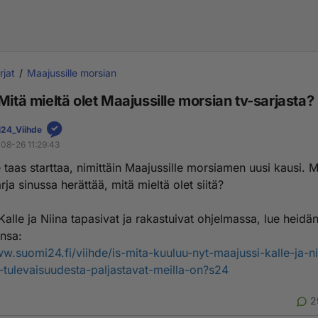
rjat
Maajussille morsian
Mitä mieltä olet Maajussille morsian tv-sarjasta?
24_Viihde
08-26 11:29:43
taas starttaa, nimittäin Maajussille morsiamen uusi kausi. M
arja sinussa herättää, mitä mieltä olet siitä?
alle ja Niina tapasivat ja rakastuivat ohjelmassa, lue heidä
nsa:
ww.suomi24.fi/viihde/is-mita-kuuluu-nyt-maajussi-kalle-ja-ni
tulevaisuudesta-paljastavat-meilla-on?s24
2