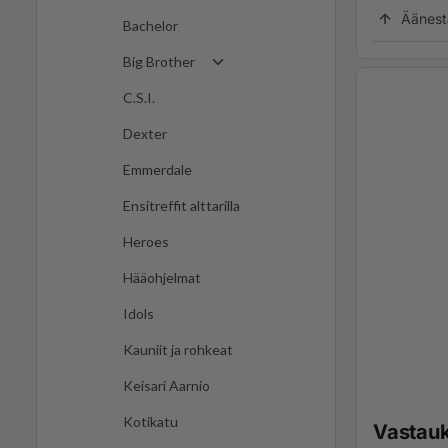
Äänest
Bachelor
Big Brother
C.S.I.
Dexter
Emmerdale
Ensitreffit alttarilla
Heroes
Hääohjelmat
Idols
Kauniit ja rohkeat
Keisari Aarnio
Kotikatu
Vastau