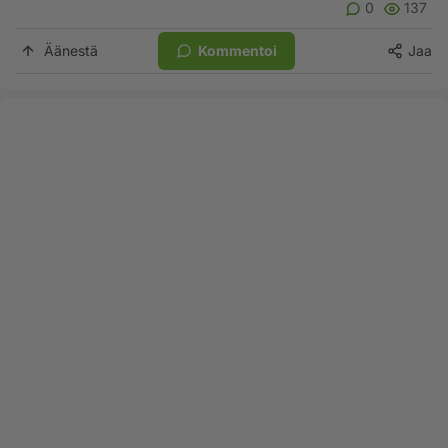
0
137
Äänestä
Kommentoi
Jaa