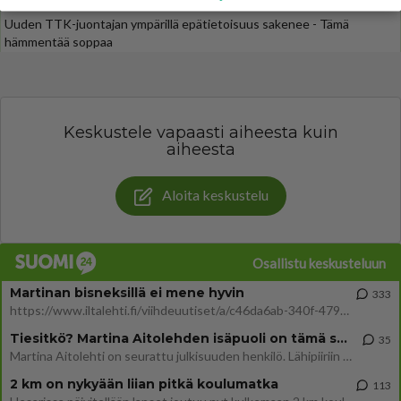
kulttileffa Pulp Fiction tv:stä
Uuden TTK-juontajan ympärillä epätietoisuus sakenee - Tämä
hämmentää soppaa
Keskustele vapaasti aiheesta kuin
aiheesta
Aloita keskustelu
Osallistu keskusteluun
Martinan bisneksillä ei mene hyvin
333
https://www.iltalehti.fi/viihdeuutiset/a/c46da6ab-340f-4790-aaa7-0865eed2336 Yrityksen konkurssihakemus on tullut kärä
Tiesitkö? Martina Aitolehden isäpuoli on tämä suosittu laulaja
35
Martina Aitolehti on seurattu julkisuuden henkilö. Lähipiiriin mahtuu muitakin tunnettuja henkilöitä. Tiesitkö, että Ma
2 km on nykyään liian pitkä koulumatka
113