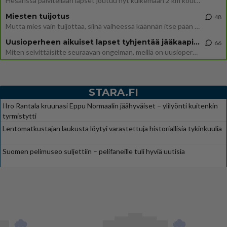
Hesarissa päivitellään lapset joutuu nyt kulkemaan 2 km kouluun jösses. Ruostefillarilla tuo matka menee vaikka miten äk
Miesten tuijotus
48
Mutta mies vain tuijottaa, siinä vaiheessa käännän itse pään pois. Mikä juttu? Yleensä jos joku tuijottaa tai katsoo, hä
Uusioperheen aikuiset lapset tyhjentää jääkaapin käydessään
66
Miten selvittäisitte seuraavan ongelman, meillä on uusioperhe, minulla teini-ikäiset lapset ja puolisolla aikuiset, jotk
STARA.FI
IIro Rantala kruunasi Eppu Normaalin jäähyväiset – ylilyönti kuitenkin
tyrmistytti
Lentomatkustajan laukusta löytyi varastettuja historiallisia tykinkuulia
Suomen pelimuseo suljettiin – pelifaneille tuli hyviä uutisia