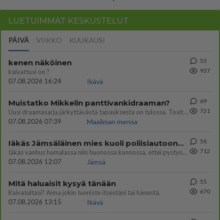
LUETUIMMAT KESKUSTELUT
PÄIVÄ
VIIKKO
KUUKAUSI
53
kenen näköinen
937
kaivattusi on ?
07.08.2026 16:24
Ikävä
69
Muistatko Mikkelin panttivankidraaman?
721
Uusi draamasarja järkyttävästä tapauksesta on tulossa. Tositapahtumiin perustuva sarja ammentaa vuoden 1986 Mikkelin pan
07.08.2026 07:39
Maailman menoa
58
Iäkäs Jämsäläinen mies kuoli poliisiautoon matkalla Jyväskylän putkaan
712
Iäkäs vanhus humalassa niin huonossa kunnossa, ettei pystynyt huolehtimaan itsestään niin ainoa apu sillä hetkellä oli
07.08.2026 12:07
Jämsä
55
Mitä haluaisit kysyä tänään
670
Kaivatultasi? Anna jokin tunniste itsestäni tai hänestä.
07.08.2026 13:15
Ikävä