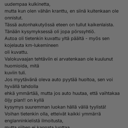
uudempaa kulkinetta,
mutta kun olen vähän kranttu, en siinä kuitenkaan ole
onnistut.
Tässä autonhakutyössä eteen on tullut kaikenlaista.
Tänään kysymyksessä oli jopa pörssyhtiö.
Autoa oli tietenkin kuvattu yltä päältä - myös sen
kojelauta km-lukemineen
oli kuvattu.
Valokuvaajan tehtäviin ei arvatenkaan ole kuulunut
huomioida, mitä
kuviin tuli.
Jos myytävänä oleva auto pyytää huoltoa, sen voi
hyvällä tahdolla
ehkä ymmärtää, mutta jos auto huutaa, että vaihtakaa
öljy pian!! on kyllä
kysymys suuremman luokan hällä väliä tyylistä!
Voihan tietenkin olla, etteivät kaikki ymmärrä
englanninkielistä ilmoitusta,
mutta siihen ei kannata luottaa.