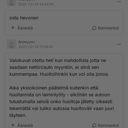
2025-02-24 14:43:49
osta hevonen
Äänestä
Kommentoi
Anonyymi
2025-02-24 17:09:40
Valokuvat otettu heti kun mahdollista jotta ne
saadaan nettiin/auto myyntiin, ei siinä sen
kummempaa. Huoltoihinkin kun voi olla jonoa.
Aika yksioikoinen päätelmä kuitenkin että
huoltamista on laiminlyöty - eiköhän se autoon
tutustumalla selviä onko huoltoja jätetty oikeasti
tekemättä vai tuliko autossa huoltoväli vaan juuri
täyteen.
Äänestä
Kommentoi