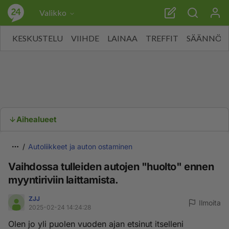
Valikko
KESKUSTELU
VIIHDE
LAINAA
TREFFIT
SÄÄNNÖT
Aihealueet
Autoliikkeet ja auton ostaminen
Vaihdossa tulleiden autojen "huolto" ennen
myyntiriviin laittamista.
ZJJ
Ilmoita
2025-02-24 14:24:28
Olen jo yli puolen vuoden ajan etsinut itselleni