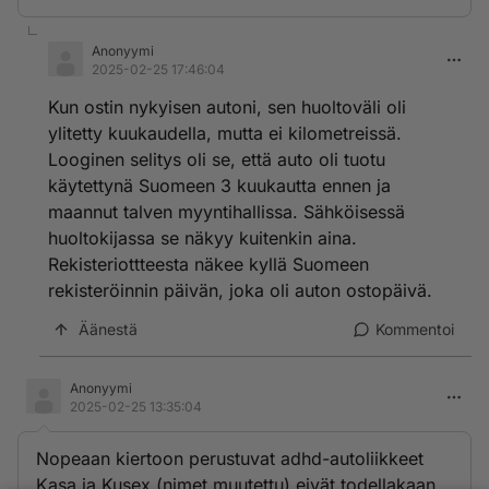
Anonyymi
2025-02-25 17:46:04
Kun ostin nykyisen autoni, sen huoltoväli oli
ylitetty kuukaudella, mutta ei kilometreissä.
Looginen selitys oli se, että auto oli tuotu
käytettynä Suomeen 3 kuukautta ennen ja
maannut talven myyntihallissa. Sähköisessä
huoltokijassa se näkyy kuitenkin aina.
Rekisteriottteesta näkee kyllä Suomeen
rekisteröinnin päivän, joka oli auton ostopäivä.
Äänestä
Kommentoi
Anonyymi
2025-02-25 13:35:04
Nopeaan kiertoon perustuvat adhd-autoliikkeet
Kasa ja Kusex (nimet muutettu) eivät todellakaan