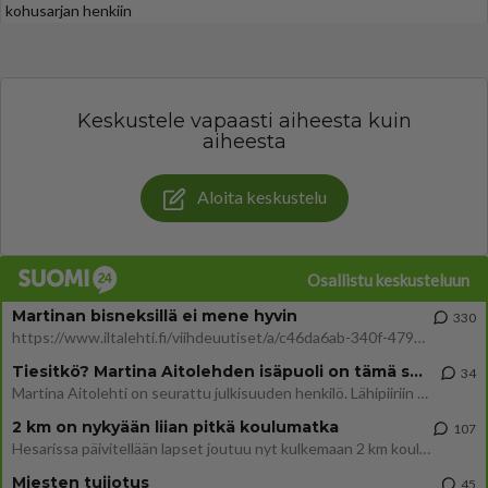
kohusarjan henkiin
Keskustele vapaasti aiheesta kuin
aiheesta
Aloita keskustelu
Osallistu keskusteluun
Martinan bisneksillä ei mene hyvin
330
https://www.iltalehti.fi/viihdeuutiset/a/c46da6ab-340f-4790-aaa7-0865eed2336 Yrityksen konkurssihakemus on tullut kärä
Tiesitkö? Martina Aitolehden isäpuoli on tämä suosittu laulaja
34
Martina Aitolehti on seurattu julkisuuden henkilö. Lähipiiriin mahtuu muitakin tunnettuja henkilöitä. Tiesitkö, että Ma
2 km on nykyään liian pitkä koulumatka
107
Hesarissa päivitellään lapset joutuu nyt kulkemaan 2 km kouluun jösses. Ruostefillarilla tuo matka menee vaikka miten äk
Miesten tuijotus
45