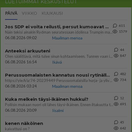
LUETUIMMAT KESKUSTELUT
PÄIVÄ
VIIKKO
KUUKAUSI
611
Jos SDP ei voita reilusti, persut kumoavat demokratian Suomesta
1579
Näin tekisi ainakin Rydman seuratessaan idolinsa Trumpin mallia https://www.is.fi/politiikka/art-2000012187244.html
06.08.2026 09:02
Maailman menoa
44
Anteeksi arkuuteni
847
Olen säälittävä, mitä tulee sinun kohtaamiseen. Tunnen vaan itseni todella epävarmaksi sun kanssa. Jos minun olisi pitän
06.08.2026 16:54
Ikävä
482
Perussuomalaisten kannatus nousi rytinällä Ylen tänään julkaisemassa tuoreimmassa gallup-kyselyssä.
734
https://yle.fi/a/74-20239449 Perussuomalaisilla hurja- ja ylivoimaisesti suurin nousu tässä uudessa Ylen gallupissa. Kyl
06.08.2026 03:24
Maailman menoa
12
Kuka melkein täysi-ikäinen hukkui?
691
Poliisin mukaan nuori oli lähes täysi-ikäinen. Ennen iltakuutta tulleen ilmoituksen mukaan ihminen oli joutunut mahdoll
06.08.2026 20:09
Iisalmi
45
kenen näköinen
642
kaivattusi on ?