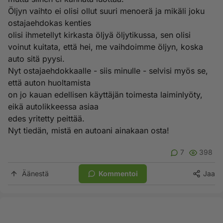
Öljyn vaihto ei olisi ollut suuri menoerä ja mikäli joku
ostajaehdokas kenties
olisi ihmetellyt kirkasta öljyä öljytikussa, sen olisi
voinut kuitata, että hei, me vaihdoimme öljyn, koska
auto sitä pyysi.
Nyt ostajaehdokkaalle - siis minulle - selvisi myös se,
että auton huoltamista
on jo kauan edellisen käyttäjän toimesta laiminlyöty,
eikä autolikkeessa asiaa
edes yritetty peittää.
Nyt tiedän, mistä en autoani ainakaan osta!
7
398
Äänestä
Kommentoi
Jaa