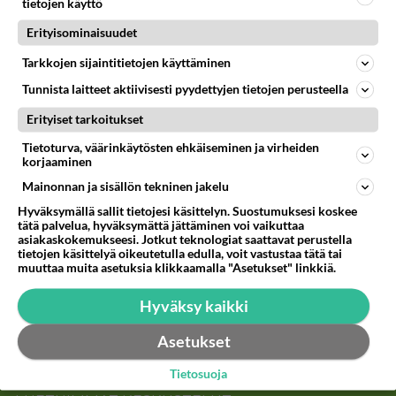
tietojen käyttö
Anonyymi
Erityisominaisuudet
2025-02-26 15:47:54
Tarkkojen sijaintitietojen käyttäminen
Tuskin lähtisin edes koeajolle sellaisella autolla,
Tunnista laitteet aktiivisesti pyydettyjen tietojen perusteella
joka noin "huutaa" hoitoa!
Öljynvaihto on autoilussa siitä helpommasta
Erityiset tarkoitukset
päästä, joten viesti on ostajalle
Tietoturva, väärinkäytösten ehkäiseminen ja virheiden
selvä, mistään muustakaan tuskin on huolehdittu!
korjaaminen
Mainonnan ja sisällön tekninen jakelu
Äänestä
Kommentoi
Hyväksymällä sallit tietojesi käsittelyn. Suostumuksesi koskee
tätä palvelua, hyväksymättä jättäminen voi vaikuttaa
asiakaskokemukseesi. Jotkut teknologiat saattavat perustella
Kommentoi aloitusta...
tietojen käsittelyä oikeutetulla edulla, voit vastustaa tätä tai
muuttaa muita asetuksia klikkaamalla "Asetukset" linkkiä.
Hyväksy kaikki
Ketjusta on poistettu
1
sääntöjenvastaista viestiä.
Asetukset
Takaisin ylös
Tietosuoja