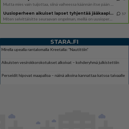
Mutta mies vain tuijottaa, siinä vaiheessa käännän itse pään pois. Mikä juttu? Yleensä jos joku tuijottaa tai katsoo, hä
Uusioperheen aikuiset lapset tyhjentää jääkaapin käydessään
57
Miten selvittäisitte seuraavan ongelman, meillä on uusioperhe, minulla teini-ikäiset lapset ja puolisolla aikuiset, jotk
STARA.FI
Mirella upealla rantalomalla Kreetalla: ”Nautittiin”
Aikuisten vesirokkorokotukset alkoivat – kohderyhmä julkistettiin
Perseidit hipovat maapalloa – näinä aikoina kannattaa katsoa taivaalle