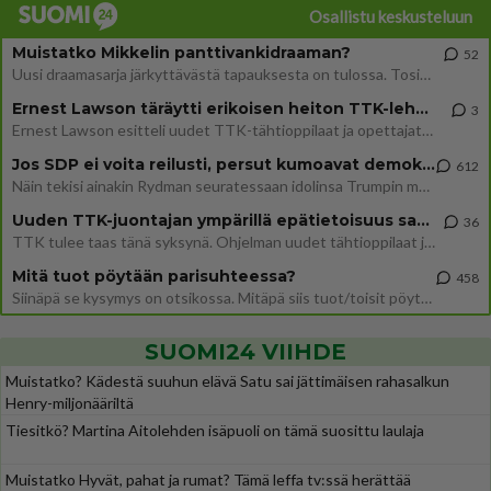
Osallistu keskusteluun
Muistatko Mikkelin panttivankidraaman?
52
Uusi draamasarja järkyttävästä tapauksesta on tulossa. Tositapahtumiin perustuva sarja ammentaa vuoden 1986 Mikkelin pan
Ernest Lawson täräytti erikoisen heiton TTK-lehdistötilaisuudessa: " Onko tässä tarkoituksena...?"
3
Ernest Lawson esitteli uudet TTK-tähtioppilaat ja opettajat torstaina 6.8. lehdistölle. Tulevalla kaudella on yksi hausk
Jos SDP ei voita reilusti, persut kumoavat demokratian Suomesta
612
Näin tekisi ainakin Rydman seuratessaan idolinsa Trumpin mallia https://www.is.fi/politiikka/art-2000012187244.html
Uuden TTK-juontajan ympärillä epätietoisuus sakenee - Nyt MTV hämmentää soppaa
36
TTK tulee taas tänä syksynä. Ohjelman uudet tähtioppilaat julkistetaan torstaina 6. elokuuta klo 14 alkavassa lehdistö
Mitä tuot pöytään parisuhteessa?
458
Siinäpä se kysymys on otsikossa. Mitäpä siis tuot/toisit pöytään parisuhteessa? Oletko mies vai nainen? Koetko sen mitä
SUOMI24 VIIHDE
Muistatko? Kädestä suuhun elävä Satu sai jättimäisen rahasalkun
Henry-miljonääriltä
Tiesitkö? Martina Aitolehden isäpuoli on tämä suosittu laulaja
Muistatko Hyvät, pahat ja rumat? Tämä leffa tv:ssä herättää