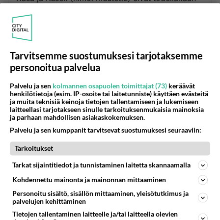
tarkasta, huolla tai korjaa autojaan. Autot
pesaistaan ja muudään salamavauhtia seuraavalle
asiakkaalle, joka ei ole maalaisukko koska aikaa
ei ole pitkiin rupatteluihin. Jos autossa autossa on
Tarvitsemme suostumuksesi tarjotaksemme
vikaa josta asiakas valittaa, vedotaan kuluviin,
personoitua palvelua
osiin, auton halpaan hintaan tai muuten vaan
leikitään kuollutta.
Palvelu ja sen
kolmannen osapuolen toimittajat (73)
keräävät
henkilötietoja (esim. IP-osoite tai laitetunniste) käyttäen evästeitä
Äänestä
Kommentoi
ja muita teknisiä keinoja tietojen tallentamiseen ja lukemiseen
laitteellasi tarjotakseen sinulle tarkoituksenmukaisia mainoksia
ja parhaan mahdollisen asiakaskokemuksen.
Anonyymi
Palvelu ja sen kumppanit tarvitsevat suostumuksesi seuraaviin:
2025-02-26 11:17:39
Tarkoitukset
Toisaalta tuo on ihan hyvä, näkee millaisessa
kunnossa ja millaisella pidolla auto on oikeasti
Tarkat sijaintitiedot ja tunnistaminen laitetta skannaamalla
ollut kun sille ei ole tehty isoja
Kohdennettu mainonta ja mainonnan mittaaminen
myyntimeikkauksia.
Personoitu sisältö, sisällön mittaaminen, yleisötutkimus ja
palvelujen kehittäminen
Äänestä
Kommentoi
Tietojen tallentaminen laitteelle ja/tai laitteella olevien