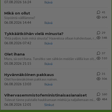
07.08.2026 16:24
Ikävä
41
Mikä on ollut
604
Söpöintä välillämme?
06.08.2026 14:44
Ikävä
29
Tykkäätköhän vielä minusta?
548
Yhtä paljon, kuin minä sinusta? Haaveissa ollaan kahdestaan, rauhassa ja lähennytään fyysisesti ja tutustutaan syvemmin
06.08.2026 07:42
Ikävä
37
Olet ihana
510
Muru, sä oot ihana. Tunsitko sen sähkön meidän välillä kun oltiin ihan låhekkäin? 👩‍❤️‍👩❤️😼😘
05.08.2026 21:15
Ikävä
31
Hyvännäköinen pakkaus
506
Olet hyvännäköinen pakkaus nainen.
06.08.2026 13:03
Ikävä
160
Vihervasemmistofeministinaisasianaiset
484
Tulevat tänne palstalle haukkumaan miehiä ja naljailemaan miehelle, kehuvat olevansa heitä parempia. Itse asuvat MIEHE
06.08.2026 12:01
Sinkut