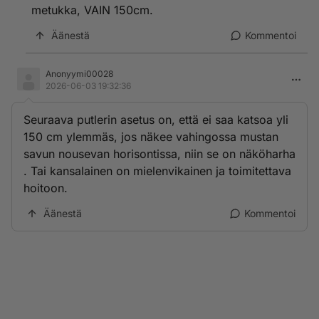
metukka, VAIN 150cm.
Äänestä
Kommentoi
Anonyymi00028
2026-06-03 19:32:36
Seuraava putlerin asetus on, että ei saa katsoa yli
150 cm ylemmäs, jos näkee vahingossa mustan
savun nousevan horisontissa, niin se on näköharha
. Tai kansalainen on mielenvikainen ja toimitettava
hoitoon.
Äänestä
Kommentoi