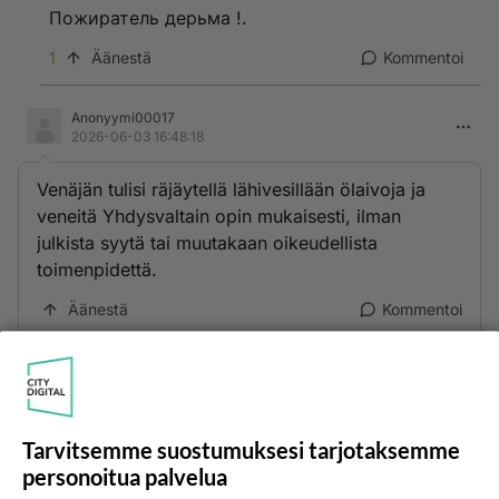
Пожиратель дерьма !.
1
Äänestä
Kommentoi
Anonyymi00017
2026-06-03 16:48:18
Venäjän tulisi räjäytellä lähivesillään ölaivoja ja
veneitä Yhdysvaltain opin mukaisesti, ilman
julkista syytä tai muutakaan oikeudellista
toimenpidettä.
Äänestä
Kommentoi
Tarvitsemme suostumuksesi tarjotaksemme
personoitua palvelua