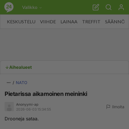
Valikko
KESKUSTELU
VIIHDE
LAINAA
TREFFIT
SÄÄNNÖT
Aihealueet
NATO
Pietarissa aikamoinen meininki
Anonyymi-ap
Ilmoita
2026-06-03 15:34:55
Drooneja sataa.