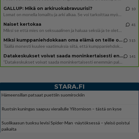
GALLUP: Mikä on arkiruokabravuurisi?
10
Lomat on monella lomailtu ja arki alkaa. Se voi tarkoittaa myös sitä, että grillailut on grillattu ja palataan arjen ruo
Naiset kertokaa
41
Miksi se että mies on seksuaalinen ja haluaa seksiä ja te olette hänen mielestänne haluttava on vastenmielistä? Mikä sii
Miksi kumppaniehdokkaan oma elämä on teille ongelma?
515
Täällä monesti kuulee vaatimuksia siitä, että kumppaniehdokkaalla ei saisi olla lemmikkejä, lapsia, kavereita, eksiä, su
Datakeskukset voivat saada moninkertaisesti enemmän palautuksia kuin mitä ne maksavat veroja
141
”Datakeskukset voivat saada moninkertaisesti enemmän palautuksia kuin mitä ne maksavat veroja”, sanoo professori Jussi K
STARA.FI
Hämeensillan patsaat puettiin suomirockiin
Ruotsin kuningas saapuu vierailulle Ylitornioon – tästä on kyse
Suolikaasun tuoksu levisi Spider-Man -näytöksessä – yleisö poistui
paikalta