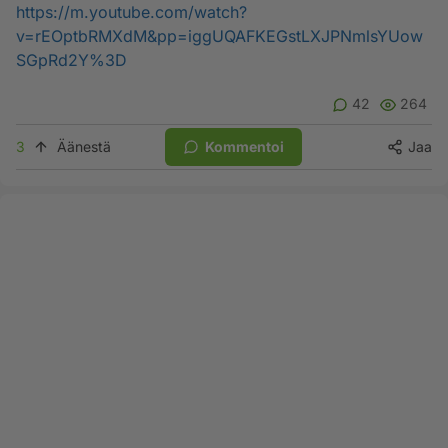
https://m.youtube.com/watch?
v=rEOptbRMXdM&pp=iggUQAFKEGstLXJPNmlsYUow
SGpRd2Y%3D
42
264
3
Äänestä
Kommentoi
Jaa