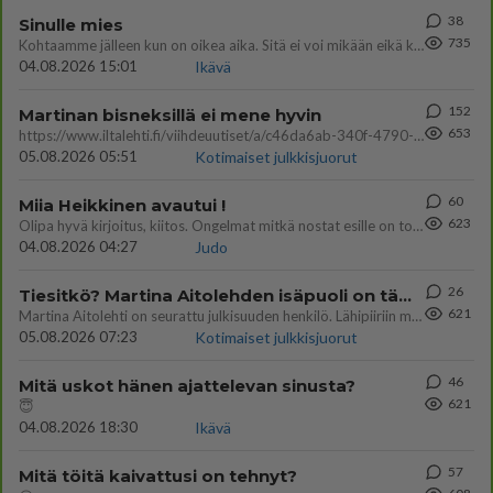
38
Sinulle mies
735
Kohtaamme jälleen kun on oikea aika. Sitä ei voi mikään eikä kukaan estää <3 <3
04.08.2026 15:01
Ikävä
152
Martinan bisneksillä ei mene hyvin
653
https://www.iltalehti.fi/viihdeuutiset/a/c46da6ab-340f-4790-aaa7-0865eed2336 Yrityksen konkurssihakemus on tullut kärä
05.08.2026 05:51
Kotimaiset julkkisjuorut
60
Miia Heikkinen avautui !
623
Olipa hyvä kirjoitus, kiitos. Ongelmat mitkä nostat esille on todellisia ja tämä ylimielisyys totta ja se näkyy kaikessa
04.08.2026 04:27
Judo
26
Tiesitkö? Martina Aitolehden isäpuoli on tämä suosittu laulaja
621
Martina Aitolehti on seurattu julkisuuden henkilö. Lähipiiriin mahtuu muitakin tunnettuja henkilöitä. Tiesitkö, että Ma
05.08.2026 07:23
Kotimaiset julkkisjuorut
46
Mitä uskot hänen ajattelevan sinusta?
621
😇
04.08.2026 18:30
Ikävä
57
Mitä töitä kaivattusi on tehnyt?