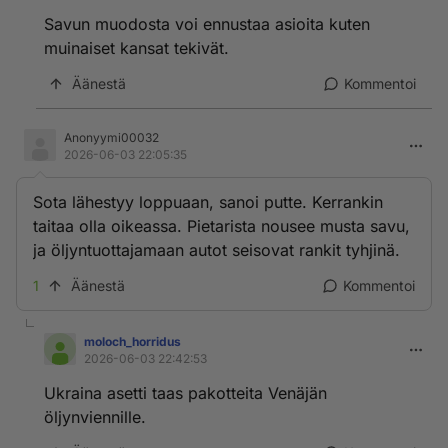
Savun muodosta voi ennustaa asioita kuten
muinaiset kansat tekivät.
Äänestä
Kommentoi
Anonyymi00032
2026-06-03 22:05:35
Sota lähestyy loppuaan, sanoi putte. Kerrankin
taitaa olla oikeassa. Pietarista nousee musta savu,
ja öljyntuottajamaan autot seisovat rankit tyhjinä.
1
Äänestä
Kommentoi
moloch_horridus
2026-06-03 22:42:53
Ukraina asetti taas pakotteita Venäjän
öljynviennille.