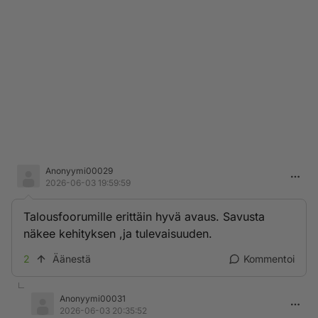
Anonyymi00029
2026-06-03 19:59:59
Talousfoorumille erittäin hyvä avaus. Savusta
näkee kehityksen ,ja tulevaisuuden.
2
Äänestä
Kommentoi
Anonyymi00031
2026-06-03 20:35:52