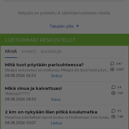
Ketjusta on poistettu
6
sääntöjenvastaista viestiä.
Takaisin ylös
LUETUIMMAT KESKUSTELUT
PÄIVÄ
VIIKKO
KUUKAUSI
347
Mitä tuot pöytään parisuhteessa?
1287
Siinäpä se kysymys on otsikossa. Mitäpä siis tuot/toisit pöytään parisuhteessa? Oletko mies vai nainen? Koetko sen mitä
04.08.2026 16:53
Sinkut
54
Mikä sinua ja kaivattuasi
763
Yhdistää??????
04.08.2026 18:50
Ikävä
55
2 km on nykyään liian pitkä koulumatka
748
Hesarissa päivitellään lapset joutuu nyt kulkemaan 2 km kouluun jösses. Ruostefillarilla tuo matka menee vaikka miten äk
04.08.2026 10:07
Lieksa