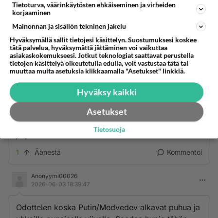
Anonyymi00019
kirjoitti:
Tietoturva, väärinkäytösten ehkäiseminen ja virheiden
Kyllä, omiin muroihin kuseminen on vallan viisasta.
korjaaminen
Mainonnan ja sisällön tekninen jakelu
... tai TILTUT ainakin kuvittelee niin. :-)
Hyväksymällä sallit tietojesi käsittelyn. Suostumuksesi koskee
tätä palvelua, hyväksymättä jättäminen voi vaikuttaa
1
Äänestä
Kommentoi
asiakaskokemukseesi. Jotkut teknologiat saattavat perustella
tietojen käsittelyä oikeutetulla edulla, voit vastustaa tätä tai
muuttaa muita asetuksia klikkaamalla "Asetukset" linkkiä.
moloch_horridus
2026-06-03 18:13:32
Hyväksy kaikki
Asetukset
Putin Kalsarimyrkyttäjä saa kyllä syyttää ihan vain
itseään. Onko Zelenskyi muka antanut luvan
Tietosuoja
järjestää talousfoorumi Pietarissa?
1
Äänestä
Kommentoi
Anonyymi00026
2026-06-03 18:39:47
Odottelen koska Putin/Medvedev alkavat puhua ja