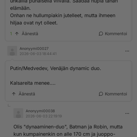
uhkailla punaisella viivalla. Saadaa hupia tähän
elämään.
Onhan ne hullumpiakin jutelleet, mutta ihmeen
hiljaa ovat nyt olleet.
1
Äänestä
Kommentoi
Anonyymi00027
2026-06-03 18:44:41
Putin/Medvedev, Venäjän dynamic duo.
Kalsareita menee....
Äänestä
Kommentoi
Anonyymi00038
2026-06-03 22:19:19
Olis "dynaaminen-duo", Batman ja Robin, mutta
kun kumpainenkin on alle 170 cm ja juoppo-