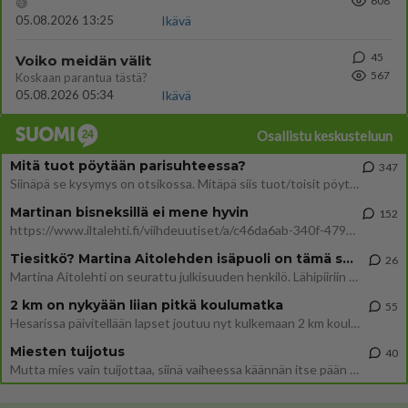
608
😅
05.08.2026 13:25
Ikävä
45
Voiko meidän välit
567
Koskaan parantua tästä?
05.08.2026 05:34
Ikävä
Osallistu keskusteluun
Mitä tuot pöytään parisuhteessa?
347
Siinäpä se kysymys on otsikossa. Mitäpä siis tuot/toisit pöytään parisuhteessa? Oletko mies vai nainen? Koetko sen mitä
Martinan bisneksillä ei mene hyvin
152
https://www.iltalehti.fi/viihdeuutiset/a/c46da6ab-340f-4790-aaa7-0865eed2336 Yrityksen konkurssihakemus on tullut kärä
Tiesitkö? Martina Aitolehden isäpuoli on tämä suosittu laulaja
26
Martina Aitolehti on seurattu julkisuuden henkilö. Lähipiiriin mahtuu muitakin tunnettuja henkilöitä. Tiesitkö, että Ma
2 km on nykyään liian pitkä koulumatka
55
Hesarissa päivitellään lapset joutuu nyt kulkemaan 2 km kouluun jösses. Ruostefillarilla tuo matka menee vaikka miten äk
Miesten tuijotus
40
Mutta mies vain tuijottaa, siinä vaiheessa käännän itse pään pois. Mikä juttu? Yleensä jos joku tuijottaa tai katsoo, hä