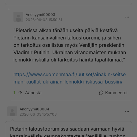
Anonyymi00003
2026-06-03 15:50:51
"Pietarissa alkaa tänään useita päiviä kestävä
Pietarin kansainvälinen talousfoorumi, ja siihen
on tarkoitus osallistua myös Venäjän presidentin
Vladimir Putinin. Ukrainan viranomaisten mukaan
lennokki-iskulla oli tarkoitus häiritä tapahtumaa."
https://www.suomenmaa.fi/uutiset/ainakin-seitse
man-kuollut-ukrainan-lennokki-iskussa-bussiin/
1
Äänestä
Kommentoi
Anonyymi00004
2026-06-03 15:57:08
Pietarin talousfoorumissa saadaan varmaan hyviä
kansainvälisiä kauppakontakteja Venäjälle, tuohon