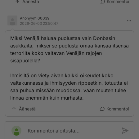
Äänestä
Kommentoi
Anonyymi00039
2026-06-03 23:50:47
Miksi Venäjä haluaa puolustaa vain Donbasin
asukkaita, miksei se puolusta omaa kansaa itsensä
terrorilta koko valtavan Venäjän rajojen
sisäpuolella?
Ihmisiltä on viety aivan kaikki oikeudet koko
valtakunnassa ja ihmisyyden rippeetkin, totuutta ei
saa puhua missään muodossa, vaan muuten tulee
linnaa enemmän kuin murhasta.
Äänestä
Kommentoi
Kommentoi aloitusta...