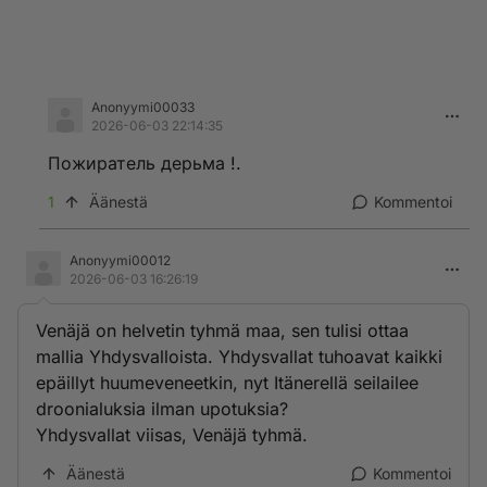
Anonyymi00033
2026-06-03 22:14:35
Пожиратель дерьма !.
1
Äänestä
Kommentoi
Anonyymi00012
2026-06-03 16:26:19
Venäjä on helvetin tyhmä maa, sen tulisi ottaa
mallia Yhdysvalloista. Yhdysvallat tuhoavat kaikki
epäillyt huumeveneetkin, nyt Itänerellä seilailee
droonialuksia ilman upotuksia?
Yhdysvallat viisas, Venäjä tyhmä.
Äänestä
Kommentoi