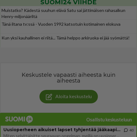
SUOMI24 VIIHDE
Muistatko? Kädestä suuhun elävä Satu sai jättimäisen rahasalkun
Henry-miljonääriltä
Tänä iltana tv:ssä - Vuoden 1992 katsotuin kotimainen elokuva
Kun yksi kauhallinen ei riitä... Tämä helppo arkiruoka ei jää syömättä!
Keskustele vapaasti aiheesta kuin
aiheesta
Aloita keskustelu
Osallistu keskusteluun
Uusioperheen aikuiset lapset tyhjentää jääkaapin käydessään
40
Miten selvittäisitte seuraavan ongelman, meillä on uusioperhe, minulla teini-ikäiset lapset ja puolisolla aikuiset, jotk