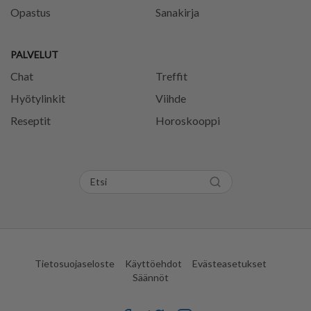
Opastus
Sanakirja
PALVELUT
Chat
Treffit
Hyötylinkit
Viihde
Reseptit
Horoskooppi
Tietosuojaseloste
Käyttöehdot
Evästeasetukset
Säännöt