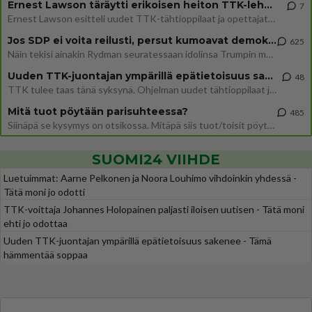
Ernest Lawson täräytti erikoisen heiton TTK-lehdistötilaisuudessa: " Onko tässä tarkoituksena...?"
7
Ernest Lawson esitteli uudet TTK-tähtioppilaat ja opettajat torstaina 6.8. lehdistölle. Tulevalla kaudella on yksi hausk
Jos SDP ei voita reilusti, persut kumoavat demokratian Suomesta
625
Näin tekisi ainakin Rydman seuratessaan idolinsa Trumpin mallia https://www.is.fi/politiikka/art-2000012187244.html
Uuden TTK-juontajan ympärillä epätietoisuus sakenee - Nyt MTV hämmentää soppaa
48
TTK tulee taas tänä syksynä. Ohjelman uudet tähtioppilaat julkistetaan torstaina 6. elokuuta klo 14 alkavassa lehdistö
Mitä tuot pöytään parisuhteessa?
485
Siinäpä se kysymys on otsikossa. Mitäpä siis tuot/toisit pöytään parisuhteessa? Oletko mies vai nainen? Koetko sen mitä
SUOMI24 VIIHDE
Luetuimmat: Aarne Pelkonen ja Noora Louhimo vihdoinkin yhdessä -
Tätä moni jo odotti
TTK-voittaja Johannes Holopainen paljasti iloisen uutisen - Tätä moni
ehti jo odottaa
Uuden TTK-juontajan ympärillä epätietoisuus sakenee - Tämä
hämmentää soppaa