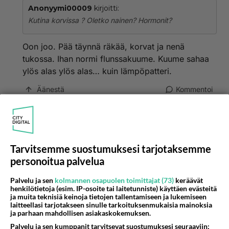
Anonyymi00009
kirjoitti:
Kutina korvissa ? Oletko nainen? Hormonit?
Oon joo. Pää täynnä räkää, korvat ja nenä
tukossa. Ihan normi flunssakuume. Kuume sahaa
ylös alas ylös alas… kuin lämpöpatteri.
Äänestä
Kommentoi
Anonyymi00006
2026-06-03 21:24:08
Tarvitsemme suostumuksesi tarjotaksemme
Olet "lääkekielteinen", mutta kyselet voisiko lääke
personoitua palvelua
auttaa vaivaan, jota varten sitä ei edes ole
kehitetty?
Palvelu ja sen
kolmannen osapuolen toimittajat (73)
keräävät
henkilötietoja (esim. IP-osoite tai laitetunniste) käyttäen evästeitä
Äänestä
Kommentoi
ja muita teknisiä keinoja tietojen tallentamiseen ja lukemiseen
laitteellasi tarjotakseen sinulle tarkoituksenmukaisia mainoksia
ja parhaan mahdollisen asiakaskokemuksen.
Anonyymi00007
Palvelu ja sen kumppanit tarvitsevat suostumuksesi seuraaviin: