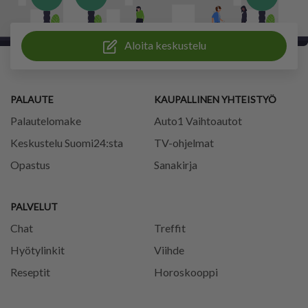
Aloita keskustelu
PALAUTE
KAUPALLINEN YHTEISTYÖ
Palautelomake
Auto1 Vaihtoautot
Keskustelu Suomi24:sta
TV-ohjelmat
Opastus
Sanakirja
PALVELUT
Chat
Treffit
Hyötylinkit
Viihde
Reseptit
Horoskooppi