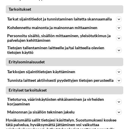
2026-06-03 21:26:21
Tarkoitukset
Ystävälle oli lääkäri suositellut otettavaksi
samanlaisessa tilanteessa aamuin illoin. Olen vain
Tarkat sijaintitiedot ja tunnistaminen laitetta skannaamalla
epäileväinen Tuomas, kuten sanonta kuuluu.
Kohdennettu mainonta ja mainonnan mittaaminen
Äänestä
Kommentoi
Personoitu sisältö, sisällön mittaaminen, yleisötutkimus ja
palvelujen kehittäminen
Tietojen tallentaminen laitteelle ja/tai laitteella olevien
tietojen käyttö
Kommentoi aloitusta...
Erityisominaisuudet
Tarkkojen sijaintitietojen käyttäminen
Ketjusta on poistettu
0
sääntöjenvastaista viestiä.
Tunnista laitteet aktiivisesti pyydettyjen tietojen perusteella
Takaisin ylös
Erityiset tarkoitukset
Tietoturva, väärinkäytösten ehkäiseminen ja virheiden
LUETUIMMAT KESKUSTELUT
korjaaminen
Mainonnan ja sisällön tekninen jakelu
PÄIVÄ
VIIKKO
KUUKAUSI
Hyväksymällä sallit tietojesi käsittelyn. Suostumuksesi koskee
tätä palvelua, hyväksymättä jättäminen voi vaikuttaa
54
kenen näköinen