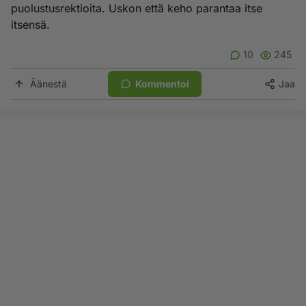
puolustusrektioita. Uskon että keho parantaa itse
itsensä.
10
245
Äänestä
Kommentoi
Jaa