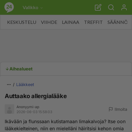
Valikko
KESKUSTELU
VIIHDE
LAINAA
TREFFIT
SÄÄNNÖT
Aihealueet
Lääkkeet
Auttaako allergialääke
Anonyymi-ap
Ilmoita
2026-06-03 15:58:03
Ikävään ja flunssaan kutistamaan limakalvoja? Itse oon
lääkekielteinen, niin en mielelläni häiritsisi kehon omia