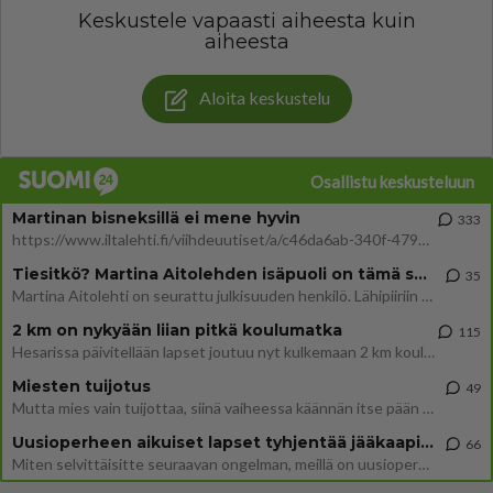
Keskustele vapaasti aiheesta kuin
aiheesta
Aloita keskustelu
Osallistu keskusteluun
Martinan bisneksillä ei mene hyvin
333
https://www.iltalehti.fi/viihdeuutiset/a/c46da6ab-340f-4790-aaa7-0865eed2336 Yrityksen konkurssihakemus on tullut kärä
Tiesitkö? Martina Aitolehden isäpuoli on tämä suosittu laulaja
35
Martina Aitolehti on seurattu julkisuuden henkilö. Lähipiiriin mahtuu muitakin tunnettuja henkilöitä. Tiesitkö, että Ma
2 km on nykyään liian pitkä koulumatka
115
Hesarissa päivitellään lapset joutuu nyt kulkemaan 2 km kouluun jösses. Ruostefillarilla tuo matka menee vaikka miten äk
Miesten tuijotus
49
Mutta mies vain tuijottaa, siinä vaiheessa käännän itse pään pois. Mikä juttu? Yleensä jos joku tuijottaa tai katsoo, hä
Uusioperheen aikuiset lapset tyhjentää jääkaapin käydessään
66
Miten selvittäisitte seuraavan ongelman, meillä on uusioperhe, minulla teini-ikäiset lapset ja puolisolla aikuiset, jotk