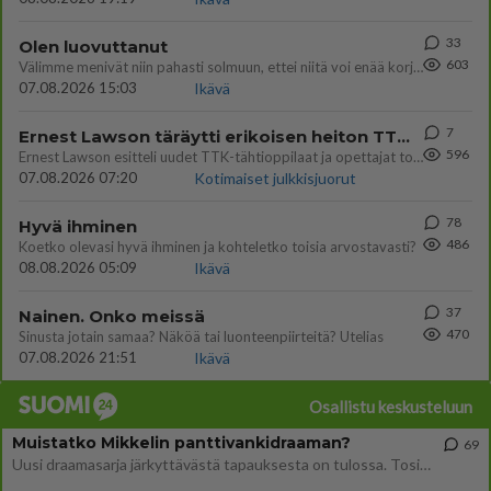
33
Olen luovuttanut
603
Välimme menivät niin pahasti solmuun, ettei niitä voi enää korjata. On aika jatkaa elämässä eteenpäin. Toivon sulle kaik
07.08.2026 15:03
Ikävä
7
Ernest Lawson täräytti erikoisen heiton TTK-lehdistötilaisuudessa: " Onko tässä tarkoituksena...?"
596
Ernest Lawson esitteli uudet TTK-tähtioppilaat ja opettajat torstaina 6.8. lehdistölle. Tulevalla kaudella on yksi hausk
07.08.2026 07:20
Kotimaiset julkkisjuorut
78
Hyvä ihminen
486
Koetko olevasi hyvä ihminen ja kohteletko toisia arvostavasti?
08.08.2026 05:09
Ikävä
37
Nainen. Onko meissä
470
Sinusta jotain samaa? Näköä tai luonteenpiirteitä? Utelias
07.08.2026 21:51
Ikävä
Osallistu keskusteluun
Muistatko Mikkelin panttivankidraaman?
69
Uusi draamasarja järkyttävästä tapauksesta on tulossa. Tositapahtumiin perustuva sarja ammentaa vuoden 1986 Mikkelin pan