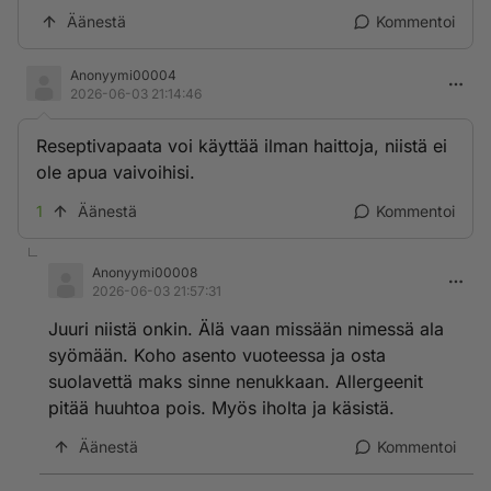
Äänestä
Kommentoi
Anonyymi00004
2026-06-03 21:14:46
Reseptivapaata voi käyttää ilman haittoja, niistä ei
ole apua vaivoihisi.
1
Äänestä
Kommentoi
Anonyymi00008
2026-06-03 21:57:31
Juuri niistä onkin. Älä vaan missään nimessä ala
syömään. Koho asento vuoteessa ja osta
suolavettä maks sinne nenukkaan. Allergeenit
pitää huuhtoa pois. Myös iholta ja käsistä.
Äänestä
Kommentoi