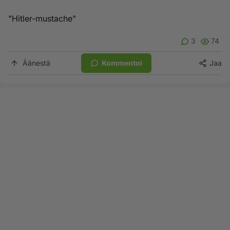
"Hitler-mustache"
3
74
Äänestä
Kommentoi
Jaa