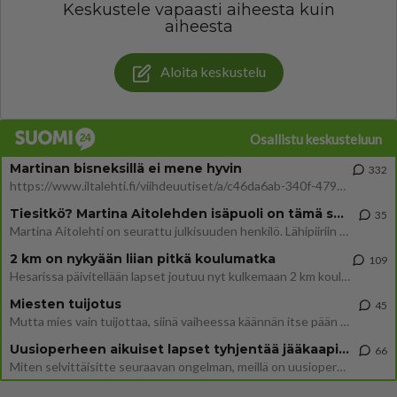
Keskustele vapaasti aiheesta kuin
aiheesta
Aloita keskustelu
Osallistu keskusteluun
Martinan bisneksillä ei mene hyvin
332
https://www.iltalehti.fi/viihdeuutiset/a/c46da6ab-340f-4790-aaa7-0865eed2336 Yrityksen konkurssihakemus on tullut kärä
Tiesitkö? Martina Aitolehden isäpuoli on tämä suosittu laulaja
35
Martina Aitolehti on seurattu julkisuuden henkilö. Lähipiiriin mahtuu muitakin tunnettuja henkilöitä. Tiesitkö, että Ma
2 km on nykyään liian pitkä koulumatka
109
Hesarissa päivitellään lapset joutuu nyt kulkemaan 2 km kouluun jösses. Ruostefillarilla tuo matka menee vaikka miten äk
Miesten tuijotus
45
Mutta mies vain tuijottaa, siinä vaiheessa käännän itse pään pois. Mikä juttu? Yleensä jos joku tuijottaa tai katsoo, hä
Uusioperheen aikuiset lapset tyhjentää jääkaapin käydessään
66
Miten selvittäisitte seuraavan ongelman, meillä on uusioperhe, minulla teini-ikäiset lapset ja puolisolla aikuiset, jotk