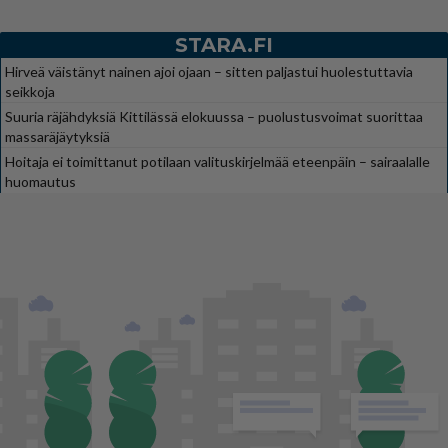
STARA.FI
Hirveä väistänyt nainen ajoi ojaan – sitten paljastui huolestuttavia
seikkoja
Suuria räjähdyksiä Kittilässä elokuussa – puolustusvoimat suorittaa
massaräjäytyksiä
Hoitaja ei toimittanut potilaan valituskirjelmää eteenpäin – sairaalalle
huomautus