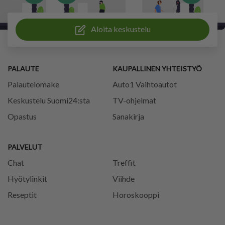
Aloita keskustelu
PALAUTE
KAUPALLINEN YHTEISTYÖ
Palautelomake
Auto1 Vaihtoautot
Keskustelu Suomi24:sta
TV-ohjelmat
Opastus
Sanakirja
PALVELUT
Chat
Treffit
Hyötylinkit
Viihde
Reseptit
Horoskooppi