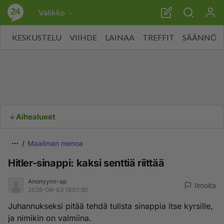
Valikko
KESKUSTELU
VIIHDE
LAINAA
TREFFIT
SÄÄNNÖT
Aihealueet
Maailman menoa
Hitler-sinappi: kaksi senttiä riittää
Anonyymi-ap
Ilmoita
2026-06-03 19:01:30
Juhannukseksi pitää tehdä tulista sinappia itse kyrsille,
ja nimikin on valmiina.