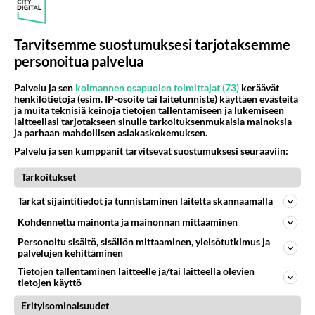
1013
Olen säälittävä, mitä tulee sinun kohtaamiseen. Tunnen vaan itseni todella epävarmaksi sun kanssa. Jos minun olisi pitän
06.08.2026 16:54
Ikävä
Tarvitsemme suostumuksesi tarjotaksemme
17
Kuka melkein täysi-ikäinen hukkui?
personoitua palvelua
906
Poliisin mukaan nuori oli lähes täysi-ikäinen. Ennen iltakuutta tulleen ilmoituksen mukaan ihminen oli joutunut mahdoll
06.08.2026 20:09
Iisalmi
Palvelu ja sen
kolmannen osapuolen toimittajat (73)
keräävät
henkilötietoja (esim. IP-osoite tai laitetunniste) käyttäen evästeitä
501
Perussuomalaisten kannatus nousi rytinällä Ylen tänään julkaisemassa tuoreimmassa gallup-kyselyssä.
ja muita teknisiä keinoja tietojen tallentamiseen ja lukemiseen
810
laitteellasi tarjotakseen sinulle tarkoituksenmukaisia mainoksia
https://yle.fi/a/74-20239449 Perussuomalaisilla hurja- ja ylivoimaisesti suurin nousu tässä uudessa Ylen gallupissa. Kyl
ja parhaan mahdollisen asiakaskokemuksen.
06.08.2026 03:24
Maailman menoa
Palvelu ja sen kumppanit tarvitsevat suostumuksesi seuraaviin:
46
kenen näköinen
Tarkoitukset
737
kaivattusi on ?
07.08.2026 16:24
Ikävä
Tarkat sijaintitiedot ja tunnistaminen laitetta skannaamalla
42
Kohdennettu mainonta ja mainonnan mittaaminen
Mikä on ollut
674
Söpöintä välillämme?
Personoitu sisältö, sisällön mittaaminen, yleisötutkimus ja
06.08.2026 14:44
Ikävä
palvelujen kehittäminen
Tietojen tallentaminen laitteelle ja/tai laitteella olevien
37
Hyvännäköinen pakkaus
tietojen käyttö
629
Olet hyvännäköinen pakkaus nainen.
Erityisominaisuudet
06.08.2026 13:03
Ikävä