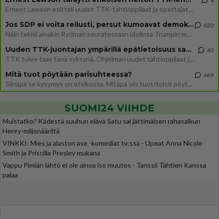
4
Ernest Lawson esitteli uudet TTK-tähtioppilaat ja opettajat torstaina 6.8. lehdistölle. Tulevalla kaudella on yksi hausk
Jos SDP ei voita reilusti, persut kumoavat demokratian Suomesta
620
Näin tekisi ainakin Rydman seuratessaan idolinsa Trumpin mallia https://www.is.fi/politiikka/art-2000012187244.html
Uuden TTK-juontajan ympärillä epätietoisuus sakenee - Nyt MTV hämmentää soppaa
40
TTK tulee taas tänä syksynä. Ohjelman uudet tähtioppilaat julkistetaan torstaina 6. elokuuta klo 14 alkavassa lehdistö
Mitä tuot pöytään parisuhteessa?
469
Siinäpä se kysymys on otsikossa. Mitäpä siis tuot/toisit pöytään parisuhteessa? Oletko mies vai nainen? Koetko sen mitä
SUOMI24 VIIHDE
Muistatko? Kädestä suuhun elävä Satu sai jättimäisen rahasalkun
Henry-miljonääriltä
VINKKI: Mies ja alaston ase -komediat tv:ssä - Upeat Anna Nicole
Smith ja Priscilla Presley mukana
Vappu Pimiän lähtö ei ole ainoa iso muutos - Tanssii Tähtien Kanssa
palaa