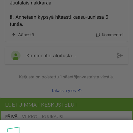
Juutalaismakkaraa
ä. Annetaan kypsyä hitaasti kaasu-uunissa 6
tuntia.
Äänestä
Kommentoi
Kommentoi aloitusta...
Ketjusta on poistettu
1
sääntöjenvastaista viestiä.
Takaisin ylös
LUETUIMMAT KESKUSTELUT
PÄIVÄ
VIIKKO
KUUKAUSI
52
Anteeksi arkuuteni