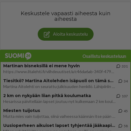
Keskustele vapaasti aiheesta kuin
aiheesta
Aloita keskustelu
Osallistu keskusteluun
Martinan bisneksillä ei mene hyvin
331
https://www.iltalehti.fi/viihdeuutiset/a/c46da6ab-340f-4790-aaa7-0865eed2336 Yrityksen konkurssihakemus on tullut kärä
Tiesitkö? Martina Aitolehden isäpuoli on tämä suosittu laulaja
34
Martina Aitolehti on seurattu julkisuuden henkilö. Lähipiiriin mahtuu muitakin tunnettuja henkilöitä. Tiesitkö, että Ma
2 km on nykyään liian pitkä koulumatka
107
Hesarissa päivitellään lapset joutuu nyt kulkemaan 2 km kouluun jösses. Ruostefillarilla tuo matka menee vaikka miten äk
Miesten tuijotus
45
Mutta mies vain tuijottaa, siinä vaiheessa käännän itse pään pois. Mikä juttu? Yleensä jos joku tuijottaa tai katsoo, hä
Uusioperheen aikuiset lapset tyhjentää jääkaapin käydessään
58