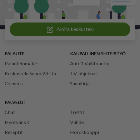
Aloita keskustelu
PALAUTE
KAUPALLINEN YHTEISTYÖ
Palautelomake
Auto1 Vaihtoautot
Keskustelu Suomi24:sta
TV-ohjelmat
Opastus
Sanakirja
PALVELUT
Chat
Treffit
Hyötylinkit
Viihde
Reseptit
Horoskooppi