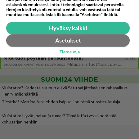
Uusi draamasarja järkyttävästä tapauksesta on tulossa. Tositapahtumiin perustuva sarja ammentaa vuoden 1986 Mikkelin pan
asiakaskokemukseesi. Jotkut teknologiat saattavat perustella
tietojen käsittelyä oikeutetulla edulla, voit vastustaa tätä tai
Ernest Lawson täräytti erikoisen heiton TTK-lehdistötilaisuudessa: " Onko tässä tarkoituksena...?"
3
muuttaa muita asetuksia klikkaamalla "Asetukset" linkkiä.
Ernest Lawson esitteli uudet TTK-tähtioppilaat ja opettajat torstaina 6.8. lehdistölle. Tulevalla kaudella on yksi hausk
Jos SDP ei voita reilusti, persut kumoavat demokratian Suomesta
614
Hyväksy kaikki
Näin tekisi ainakin Rydman seuratessaan idolinsa Trumpin mallia https://www.is.fi/politiikka/art-2000012187244.html
Asetukset
Uuden TTK-juontajan ympärillä epätietoisuus sakenee - Nyt MTV hämmentää soppaa
36
TTK tulee taas tänä syksynä. Ohjelman uudet tähtioppilaat julkistetaan torstaina 6. elokuuta klo 14 alkavassa lehdistö
Tietosuoja
Mitä tuot pöytään parisuhteessa?
461
Siinäpä se kysymys on otsikossa. Mitäpä siis tuot/toisit pöytään parisuhteessa? Oletko mies vai nainen? Koetko sen mitä
SUOMI24 VIIHDE
Muistatko? Kädestä suuhun elävä Satu sai jättimäisen rahasalkun
Henry-miljonääriltä
Tiesitkö? Martina Aitolehden isäpuoli on tämä suosittu laulaja
Muistatko Hyvät, pahat ja rumat? Tämä leffa tv:ssä herättää
kohusarjan henkiin