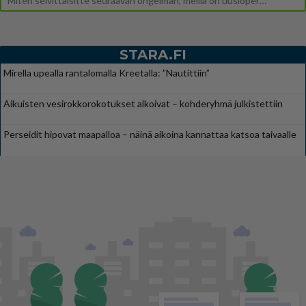
Miten selvittäisitte seuraavan ongelman, meillä on uusioperhe, minulla teini-ikäiset lapset ja puolisolla aikuiset, jotk
STARA.FI
Mirella upealla rantalomalla Kreetalla: ”Nautittiin”
Aikuisten vesirokkorokotukset alkoivat – kohderyhmä julkistettiin
Perseidit hipovat maapalloa – näinä aikoina kannattaa katsoa taivaalle