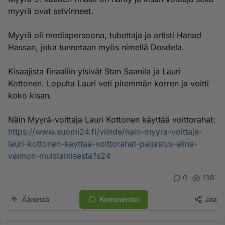
myyrä ovat selvinneet.
Myyrä oli mediapersoona, tubettaja ja artisti Hanad
Hassan, joka tunnetaan myös nimellä Dosdela.
Kisaajista finaaliin ylsivät Stan Saanila ja Lauri
Kottonen. Lopulta Lauri veti pitemmän korren ja voitti
koko kisan.
Näin Myyrä-voittaja Lauri Kottonen käyttää voittorahat:
https://www.suomi24.fi/viihde/nain-myyra-voittaja-
lauri-kottonen-kayttaa-voittorahat-paljastus-elina-
vaimon-muistamisesta?s24
0
138
Äänestä
Kommentoi
Jaa