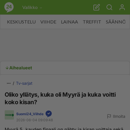
Valikko
KESKUSTELU
VIIHDE
LAINAA
TREFFIT
SÄÄNNÖT
Aihealueet
Tv-sarjat
Oliko yllätys, kuka oli Myyrä ja kuka voitti
koko kisan?
Suomi24_Viihde
Ilmoita
2026-06-04 09:09:48
Myyrä 5. kauden finaali on nähty ja kisan voittaja sekä