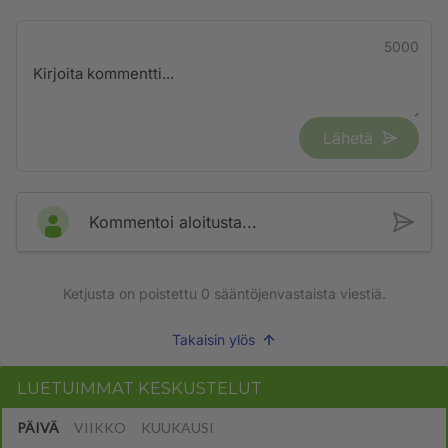
5000
Lähetä
Kommentoi aloitusta...
Ketjusta on poistettu
0
sääntöjenvastaista viestiä.
Takaisin ylös
LUETUIMMAT KESKUSTELUT
PÄIVÄ
VIIKKO
KUUKAUSI