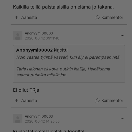
Kaikilla teillä palstalaisilla on elämä jo takana.
Äänestä
Kommentoi
Anonyymi00060
2026-06-12 09:11:40
Anonyymi00002
kirjoitti:
Noin vastaa tyhmä vassari, kun äly ei parempaan riitä.
Tarja Halonen oli kova putinin ihailija, Heinäluoma
saanut putinilta mitalin jne.
Ei ollut TRja
Äänestä
Kommentoi
Anonyymi00063
2026-06-12 14:25:55
Kuulostat emävalehtelija Igorilta!