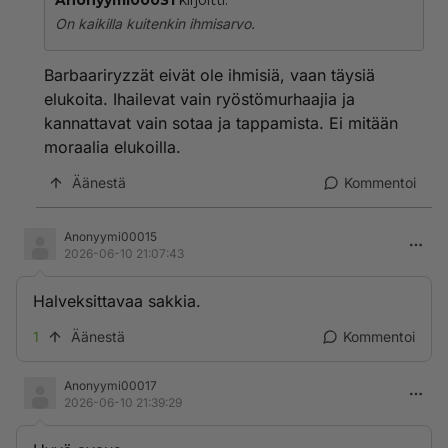
Anonyymi00031
kirjoitti:
On kaikilla kuitenkin ihmisarvo.
Barbaariryzzät eivät ole ihmisiä, vaan täysiä
elukoita. Ihailevat vain ryöstömurhaajia ja
kannattavat vain sotaa ja tappamista. Ei mitään
moraalia elukoilla.
Äänestä
Kommentoi
Anonyymi00015
2026-06-10 21:07:43
Halveksittavaa sakkia.
1
Äänestä
Kommentoi
Anonyymi00017
2026-06-10 21:39:29