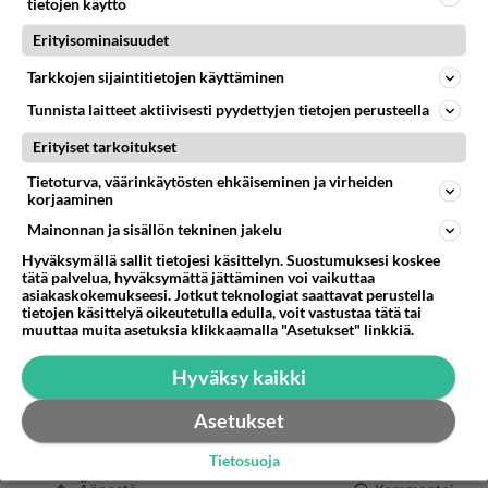
tietojen käyttö
kuin kyseisen trollin pyrkimys saada suomalaiset
tappelemaan keskenään oikeistosta ja
Erityisominaisuudet
vasemmistosta. Älkää haksahtako venäläistrollien
Tarkkojen sijaintitietojen käyttäminen
ansoihin! Heidän aktiivinen pyrkimys on saada
Tunnista laitteet aktiivisesti pyydettyjen tietojen perusteella
ihmiset riitelemään keskenään. Siksi he esiintyvät
vuoroin vasemmistona, vuoroin oikeistona!
Erityiset tarkoitukset
3
Äänestä
Kommentoi
Tietoturva, väärinkäytösten ehkäiseminen ja virheiden
korjaaminen
Mainonnan ja sisällön tekninen jakelu
Anonyymi00012
2026-06-10 20:03:42
Hyväksymällä sallit tietojesi käsittelyn. Suostumuksesi koskee
tätä palvelua, hyväksymättä jättäminen voi vaikuttaa
En suinkaan ole trolli, mutta sinä taidat olla
asiakaskokemukseesi. Jotkut teknologiat saattavat perustella
tietojen käsittelyä oikeutetulla edulla, voit vastustaa tätä tai
venäjämielinen.
muuttaa muita asetuksia klikkaamalla "Asetukset" linkkiä.
Tänne kirjoittelee venäjämieliset hyvin paljon,
Hyväksy kaikki
koska ei tarvitse kirjautua.
Asetukset
Avaaja:
Tietosuoja