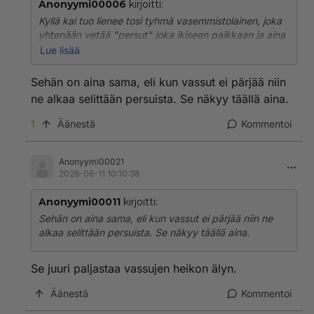
Anonyymi00006
kirjoitti:
Kyllä kai tuo lienee tosi tyhmä vasemmistolainen, joka
yhtenään vetää "persut" joka ikiseen paikkaan ja aina
negatiisisella tendenssillä!!
Lue lisää
Ei kai ketkään muut kuin kommunistit ole noin perin
Sehän on aina sama, eli kun vassut ei pärjää niin
juurin tyhmiä!!
ne alkaa selittään persuista. Se näkyy täällä aina.
1
Äänestä
Kommentoi
Anonyymi00021
2026-06-11 10:10:38
Anonyymi00011
kirjoitti:
Sehän on aina sama, eli kun vassut ei pärjää niin ne
alkaa selittään persuista. Se näkyy täällä aina.
Se juuri paljastaa vassujen heikon älyn.
Äänestä
Kommentoi