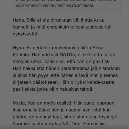
alko varsinkin sanna marin vastusti natoa.
Haha. Sillä ei ole pirunkaan väliä että kuka
kannatti ja mitä ennenkuin tulevaisuudesta tuli
nykyisyyttä.
Hyvä esimerkki on Vasemmistoliiton Anna
Kontula. Hän vastusti NATOa, ei siksi että se oli
Venäjän uhka, vaan siksi että hän on pasifisti.
Hän halusi että hänen periaatteensa jää historiaan
ja siksi hän pyysi että hänen eriävä mielipiteensä
kirjataan päätökseen. Hän oli yksi kahdeksasta
pasifistista jotka näin halusivat tehdä.
Mutta, hän on myös realisti. Hän sanoi suoraan,
ihan omalla äänellään ja naamallaan, että kun
päätös on mennyt läpi, sitten aloitetaan täysi työ
Suomen saattamiseksi NATOon. Hän ei siis