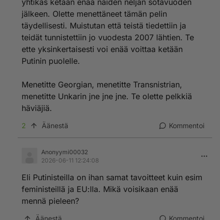
yhtikäs ketään enää näiden neljän sotavuoden
jälkeen. Olette menettäneet tämän pelin
täydellisesti. Muistutan että teistä tiedettiin ja
teidät tunnistettiin jo vuodesta 2007 lähtien. Te
ette yksinkertaisesti voi enää voittaa ketään
Putinin puolelle.
Menetitte Georgian, menetitte Transnistrian,
menetitte Unkarin jne jne jne. Te olette pelkkiä
häviäjiä.
2
Äänestä
Kommentoi
Anonyymi00032
2026-06-11 12:24:08
Eli Putinisteilla on ihan samat tavoitteet kuin esim
feministeillä ja EU:lla. Mikä voisikaan enää
mennä pieleen?
Äänestä
Kommentoi