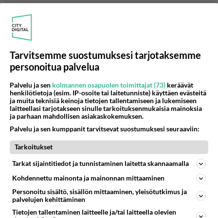
Tarvitsemme suostumuksesi tarjotaksemme
personoitua palvelua
Palvelu ja sen
kolmannen osapuolen toimittajat (73)
keräävät
henkilötietoja (esim. IP-osoite tai laitetunniste) käyttäen evästeitä
ja muita teknisiä keinoja tietojen tallentamiseen ja lukemiseen
laitteellasi tarjotakseen sinulle tarkoituksenmukaisia mainoksia
ja parhaan mahdollisen asiakaskokemuksen.
Palvelu ja sen kumppanit tarvitsevat suostumuksesi seuraaviin:
Tarkoitukset
Tarkat sijaintitiedot ja tunnistaminen laitetta skannaamalla
Anonyymi00008
2026-06-10 19:56:10
Kohdennettu mainonta ja mainonnan mittaaminen
Personoitu sisältö, sisällön mittaaminen, yleisötutkimus ja
Venäläistrrollien keinoina on pyrkiä horjuttamaan
palvelujen kehittäminen
kansakuntaa. Tämä aloitus ei ole mitään muuta
Tietojen tallentaminen laitteelle ja/tai laitteella olevien