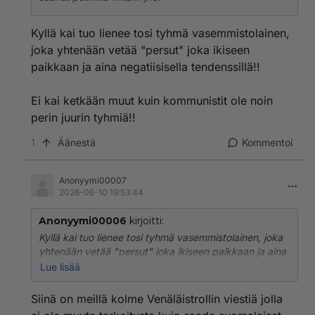
Kyllä kai tuo lienee tosi tyhmä vasemmistolainen,
joka yhtenään vetää "persut" joka ikiseen
paikkaan ja aina negatiisisella tendenssillä!!
Ei kai ketkään muut kuin kommunistit ole noin
perin juurin tyhmiä!!
1
Äänestä
Kommentoi
Anonyymi00007
2026-06-10 19:53:44
Anonyymi00006
kirjoitti:
Kyllä kai tuo lienee tosi tyhmä vasemmistolainen, joka
yhtenään vetää "persut" joka ikiseen paikkaan ja aina
negatiisisella tendenssillä!!
Lue lisää
Ei kai ketkään muut kuin kommunistit ole noin perin
Siinä on meillä kolme Venäläistrollin viestiä jolla
juurin tyhmiä!!