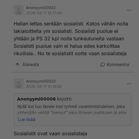
Anonyymi00022
2026-06-11 10:17:48
Hellan lettas sentään sosialisti. Katos vähän noita
lakialoitteita ym sosialisti. Sosialisti puolue ei
yhtään ja PS 32 kpl noita tunkeutuneita vastaan
Sosialisti puolue vain ei halua edes karkoittaa
rikollisia.. No te sosialistit ootte vaan sosialisteja
Äänestä
Kommentoi
Anonyymi00023
2026-06-11 10:18:28
Anonyymi00006
kirjoitti:
Kyllä kai tuo lienee tosi tyhmä vasemmistolainen, joka
yhtenään vetää "persut" joka ikiseen paikkaan ja aina
negatiisisella tendenssillä!!
Lue lisää
Ei kai ketkään muut kuin kommunistit ole noin perin
Sosialistit ovat vaan sosialisteja
juurin tyhmiä!!