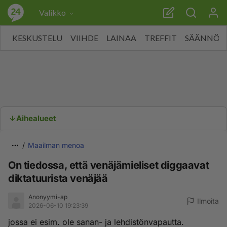
Valikko
KESKUSTELU
VIIHDE
LAINAA
TREFFIT
SÄÄNNÖT
Aihealueet
Maailman menoa
On tiedossa, että venäjämieliset diggaavat
diktatuurista venäjää
Anonyymi-ap
Ilmoita
2026-06-10 19:23:39
jossa ei esim. ole sanan- ja lehdistönvapautta.