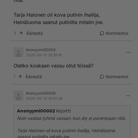
riitä.
Tarja Halonen oli kova putinin ihailija,
Heinäluoma saanut putinilta mitalin jne.
3
Äänestä
Kommentoi
Anonyymi00003
2026-06-10 19:39:18
Oletko koskaan vassu ollut töissä?
1
Äänestä
Kommentoi
Anonyymi00006
2026-06-10 19:50:36
Anonyymi00002
kirjoitti:
Noin vastaa tyhmä vassari, kun äly ei parempaan riitä.
Tarja Halonen oli kova putinin ihailija, Heinäluoma
saanut putinilta mitalin jne.