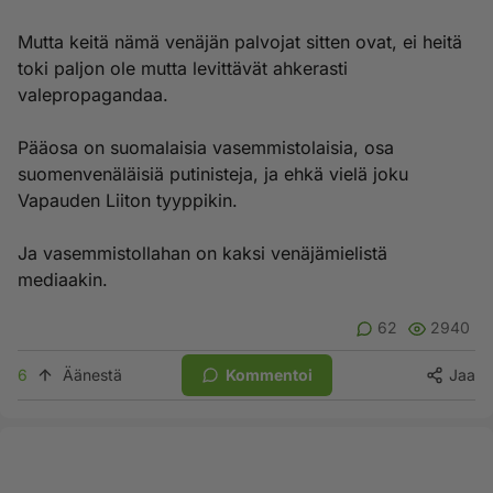
Mutta keitä nämä venäjän palvojat sitten ovat, ei heitä
toki paljon ole mutta levittävät ahkerasti
valepropagandaa.
Pääosa on suomalaisia vasemmistolaisia, osa
suomenvenäläisiä putinisteja, ja ehkä vielä joku
Vapauden Liiton tyyppikin.
Ja vasemmistollahan on kaksi venäjämielistä
mediaakin.
62
2940
6
Äänestä
Kommentoi
Jaa