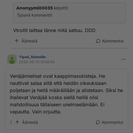
Anonyymi00035
kirjoitti:
Typerä kommentti.
Vtrollit laittaa tänne mitä sattuu. DDD
Äänestä
Kommentoi
Ylpeä_Natoniilo
2026-06-10 19:58:49
Venäjämieliset ovat kaappimasokisteja. He
nauttivat salaa siitä että heidän oikeuksiaan
poljetaan ja heitä määräillään ja alistetaan. Siksi he
ihailevat Venäjää koska siellä heillä olisi
mahdollisuus tällaiseen unelmaelämään. Ei
vapautta. Vain orjuutta.
2
Äänestä
Kommentoi