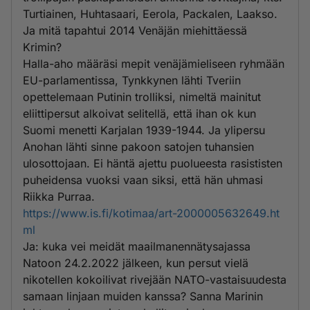
Turtiainen, Huhtasaari, Eerola, Packalen, Laakso.
Ja mitä tapahtui 2014 Venäjän miehittäessä
Krimin?
Halla-aho määräsi mepit venäjämieliseen ryhmään
EU-parlamentissa, Tynkkynen lähti Tveriin
opettelemaan Putinin trolliksi, nimeltä mainitut
eliittipersut alkoivat selitellä, että ihan ok kun
Suomi menetti Karjalan 1939-1944. Ja ylipersu
Anohan lähti sinne pakoon satojen tuhansien
ulosottojaan. Ei häntä ajettu puolueesta rasististen
puheidensa vuoksi vaan siksi, että hän uhmasi
Riikka Purraa.
https://www.is.fi/kotimaa/art-2000005632649.ht
ml
Ja: kuka vei meidät maailmanennätysajassa
Natoon 24.2.2022 jälkeen, kun persut vielä
nikotellen kokoilivat rivejään NATO-vastaisuudesta
samaan linjaan muiden kanssa? Sanna Marinin