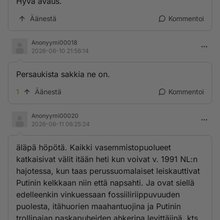
Hyvä avaus.
Äänestä
Kommentoi
Anonyymi00018
2026-06-10 21:56:14
Persaukista sakkia ne on.
1
Äänestä
Kommentoi
Anonyymi00020
2026-06-11 06:25:24
äläpä höpötä. Kaikki vasemmistopuolueet
katkaisivat välit itään heti kun voivat v. 1991 NL:n
hajotessa, kun taas perussuomalaiset leiskauttivat
Putinin kelkkaan niin että napsahti. Ja ovat siellä
edelleenkin vinkuessaan fossiiliriippuvuuden
puolesta, itähuorien maahantuojina ja Putinin
trollipajan paskapuheiden ahkerina levittäjinä, kts.