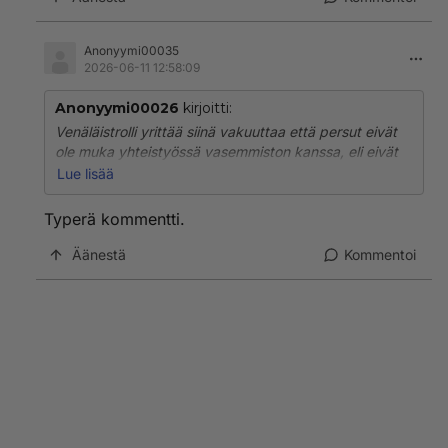
Anonyymi00035
2026-06-11 12:58:09
Anonyymi00026
kirjoitti:
Venäläistrolli yrittää siinä vakuuttaa että persut eivät
ole muka yhteistyössä vasemmiston kanssa, eli eivät
pyri pitämään yhteiskunnan yhtenäisyyttä koossa.
Lue lisää
Sori venäläistrolli, sinun höpinät eivät vakuuta yhtikäs
Typerä kommentti.
ketään enää näiden neljän sotavuoden jälkeen. Olette
menettäneet tämän pelin täydellisesti. Muistutan että
Äänestä
Kommentoi
teistä tiedettiin ja teidät tunnistettiin jo vuodesta 2007
lähtien. Te ette yksinkertaisesti voi enää voittaa
ketään Putinin puolelle.
Menetitte Georgian, menetitte Transnistrian, menetitte
Unkarin jne jne jne. Te olette pelkkiä häviäjiä.