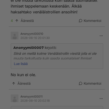
ei ole muuta tarkoitusta kuin saada suomalaiset
ihmiset tappelemaan keskenään. Älkää
haksahtako venäläistrollien ansoihin!
4
Äänestä
Kommentoi
Anonyymi00010
2026-06-10 20:01:30
Anonyymi00007
kirjoitti:
Siinä on meillä kolme Venäläistrollin viestiä jolla ei ole
muuta tarkoitusta kuin saada suomalaiset ihmiset
tappelemaan keskenään. Älkää haksahtako
Lue lisää
venäläistrollien ansoihin!
No kun ei ole.
Äänestä
Kommentoi
Anonyymi00011
2026-06-10 20:02:18