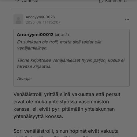
Äänestä
Kommentoi
Anonyymi00026
2026-06-11 11:52:07
Anonyymi00012
kirjoitti:
En suinkaan ole trolli, mutta sinä taidat olla
venäjämielinen.
Tänne kirjoittelee venäjämieliset hyvin paljon, koska ei
tarvitse kirjautua.
Avaaja:
Venäläistrolli yrittää siinä vakuuttaa että persut
eivät ole muka yhteistyössä vasemmiston
kanssa, eli eivät pyri pitämään yhteiskunnan
yhtenäisyyttä koossa.
Sori venäläistrolli, sinun höpinät eivät vakuuta