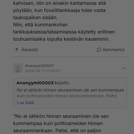
kahviaan, niin on ainakin kantamassa sitä
pöytään, kun fossiilitankkaaja tulee vasta
taukopaikan sisään.
Niin, että kummankohan
tankkauksessa/lataamisessa käytetty erillinen
touhuamisaika lopulta kestävän kauemmin.
Äänestä
Kommentoi
Anonyymi00007
2026-06-11 10:43:07
Anonyymi00003
kirjoitti:
No ei sähkön hinnan seuraaminen ole sen kummempaa
kuin polttoaineiden hinnan seuraaminenkaan. Paitsi,
että on paljon helpompaa ja vaivattomampaa.
Lue lisää
Melkoiset jonot on fossiilitankeille heti, kun jossain on
vähänkin enemmän alennettu hinta.
"No ei sähkön hinnan seuraaminen ole sen
kummempaa kuin polttoaineiden hinnan
Ja kun ollaan matkalla, niin sähköautoa ladataan
seuraaminenkaan. Paitsi, että on paljon
taukojen yhteydessä niinkuin polttiksiakin. Paitsi että