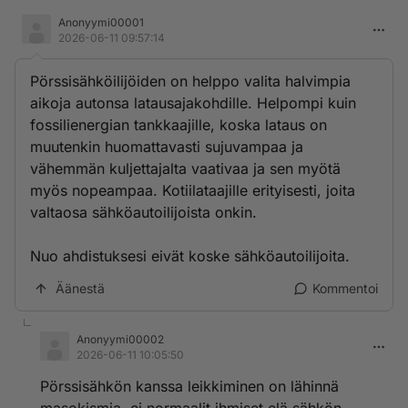
Anonyymi00001
2026-06-11 09:57:14
Pörssisähköilijöiden on helppo valita halvimpia
aikoja autonsa latausajakohdille. Helpompi kuin
fossilienergian tankkaajille, koska lataus on
muutenkin huomattavasti sujuvampaa ja
vähemmän kuljettajalta vaativaa ja sen myötä
myös nopeampaa. Kotiilataajille erityisesti, joita
valtaosa sähköautoilijoista onkin.
Nuo ahdistuksesi eivät koske sähköautoilijoita.
Äänestä
Kommentoi
Anonyymi00002
2026-06-11 10:05:50
Pörssisähkön kanssa leikkiminen on lähinnä