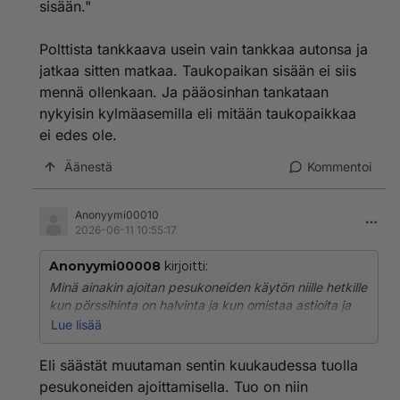
sisään."
Polttista tankkaava usein vain tankkaa autonsa ja
jatkaa sitten matkaa. Taukopaikan sisään ei siis
mennä ollenkaan. Ja pääosinhan tankataan
nykyisin kylmäasemilla eli mitään taukopaikkaa
ei edes ole.
Äänestä
Kommentoi
Anonyymi00010
2026-06-11 10:55:17
Anonyymi00008
kirjoitti:
Minä ainakin ajoitan pesukoneiden käytön niille hetkille
kun pörssihinta on halvinta ja kun omistaa astioita ja
vaatteita riittävästi, niin pesuja voi siirtää päivillä
Lue lisää
halpaan aikaan ja kun jokainen kuitenkin räplää nettiä
päivittäin ja useat joka tuntitolkulla, niin sen hinnan
Eli säästät muutaman sentin kuukaudessa tuolla
katsominen vie muutamia sekunteja päivässä.
pesukoneiden ajoittamisella. Tuo on niin
Pesukoneissa on ajastimetkin, eli ei tarvitse sitäkään