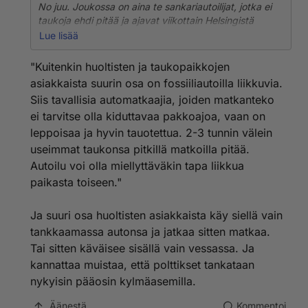
No juu. Joukossa on aina te sankariautoilijat, jotka ei
taukoja ehdi pitää ja ajavat viikottain Helsingistä
Lappiin vetäen raskasta peräkärryä. Mielellään vielä
Lue lisää
30 asteen pakkasessa.
"Kuitenkin huoltisten ja taukopaikkojen
Kuitenkin huoltisten ja taukopaikkojen asiakkaista
asiakkaista suurin osa on fossiiliautoilla liikkuvia.
suurin osa on fossiiliautoilla liikkuvia. Siis tavallisia
Siis tavallisia automatkaajia, joiden matkanteko
automatkaajia, joiden matkanteko ei tarvitse olla
ei tarvitse olla kiduttavaa pakkoajoa, vaan on
kiduttavaa pakkoajoa, vaan on leppoisaa ja hyvin
tauotettua. 2-3 tunnin välein useimmat taukonsa
leppoisaa ja hyvin tauotettua. 2-3 tunnin välein
pitkillä matkoilla pitää.
useimmat taukonsa pitkillä matkoilla pitää.
Autoilu voi olla miellyttäväkin tapa liikkua paikasta
Autoilu voi olla miellyttäväkin tapa liikkua
toiseen.
paikasta toiseen."
Ja suuri osa huoltisten asiakkaista käy siellä vain
tankkaamassa autonsa ja jatkaa sitten matkaa.
Tai sitten käväisee sisällä vain vessassa. Ja
kannattaa muistaa, että polttikset tankataan
nykyisin pääosin kylmäasemilla.
Äänestä
Kommentoi