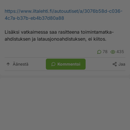
https://www.iltalehti.fi/autouutiset/a/3076b58d-c036-
4c7a-b37b-eb4b37d80a88
Lisäksi vatkaimessa saa rasitteena toimintamatka-
ahdistuksen ja latausjonoahdistuksen, ei kiitos.
78
435
Äänestä
Kommentoi
Jaa