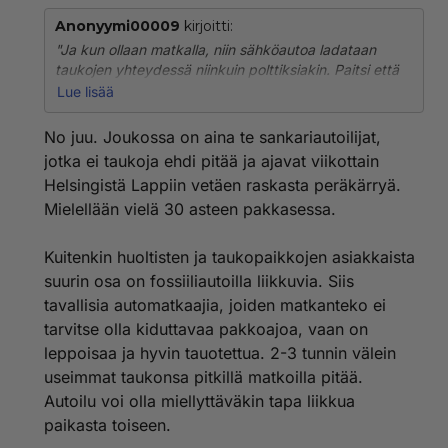
Anonyymi00009
kirjoitti:
"Ja kun ollaan matkalla, niin sähköautoa ladataan
taukojen yhteydessä niinkuin polttiksiakin. Paitsi että
pienemmällä vaivalla. Normaali tauko riittää mainiosti
Lue lisää
riittävään lataamiseen."
No juu. Joukossa on aina te sankariautoilijat,
Normaali tauko on alle 5 minuuttia. Huoltoasemalla
jotka ei taukoja ehdi pitää ja ajavat viikottain
mennään vain vessaan eikä osteta siellä yhtään
Helsingistä Lappiin vetäen raskasta peräkärryä.
mitään.
Mielellään vielä 30 asteen pakkasessa.
"jos ei jo ole juomassa kahviaan, niin on ainakin
kantamassa sitä pöytään"
Kuitenkin huoltisten ja taukopaikkojen asiakkaista
suurin osa on fossiiliautoilla liikkuvia. Siis
Miksi joisin huoltoasemien paskaa ja ylihintaista
tavallisia automatkaajia, joiden matkanteko ei
kahvia?
tarvitse olla kiduttavaa pakkoajoa, vaan on
"fossiilitankkaaja tulee vasta taukopaikan sisään."
leppoisaa ja hyvin tauotettua. 2-3 tunnin välein
useimmat taukonsa pitkillä matkoilla pitää.
Polttista tankkaava usein vain tankkaa autonsa ja
Autoilu voi olla miellyttäväkin tapa liikkua
jatkaa sitten matkaa. Taukopaikan sisään ei siis mennä
paikasta toiseen.
ollenkaan. Ja pääosinhan tankataan nykyisin