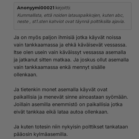
Anonyymi00021
kirjoitti:
Kummallista, että noiden latauspaikkojen, kuten abc,
neste , st1.sten kahviot ovat täynnä polttiksilla ajavia.
Ja on myös paljon ihmisiä jotka käyvät noissa
vain tankkaamassa ja ehkä käväisevät vessassa.
Itse olen usein vain käväissyt vessassa asemalla
ja jatkanut sitten matkaa. Ja joskus ollut asemalla
vain tankkaamassa enkä mennyt sisälle
ollenkaan.
Ja tietenkin monet asemalla käyvät ovat
paikallisia ja menevät sinne ainoastaan syömään.
Joillain asemilla enemmistö on paikallisia jotka
eivät tankkaa eikä lataa autoa ollenkaan.
Ja kuten totesin niin nykyisin polttikset tankataan
pääosin kylmäasemilla.