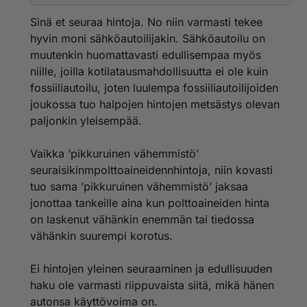
vaivattomampaa."
Sinä et seuraa hintoja. No niin varmasti tekee
En ole ikinä seurannut polttoaineiden hintoja. Kun
hyvin moni sähköautoilijakin. Sähköautoilu on
polttoaine on lopussa niin menen vain heti lähimmälle
muutenkin huomattavasti edullisempaa myös
asemalle enkä mieti hintaa ollenkaan. Polttoaine on
niille, joilla kotilatausmahdollisuutta ei ole kuin
yleensä aika lähellä samoja hintoja kaikkialla, joten en
vaivaudu etsimään halvimpia hintoja. Ja näin tekee
fossiiliautoilu, joten luulempa fossiiliautoilijoiden
valtaosa autoilijoista.
joukossa tuo halpojen hintojen metsästys olevan
paljonkin yleisempää.
Nuo halpoja hintoja etsivät ovat pikkuruinen
vähemmistö.
Vaikka ’pikkuruinen vähemmistö’
Ja muutenkin, miksi pitäisi elää jonkin vidun
seuraisikinmpolttoaineidennhintoja, niin kovasti
pörssisähkön hintojen mukaan? Järkevintä on elää niin,
tuo sama ’pikkuruinen vähemmistö’ jaksaa
että ei ikinä katso sähkön hintaa. Sähkön hinta ei
jonottaa tankeille aina kun polttoaineiden hinta
määrittele mitä teen milloinkin. Tai voihan ottaa kotiin
on laskenut vähänkin enemmän tai tiedossa
pörssisähkösopimuksen, mutta ei silti ikinä seuraa
vähänkin suurempi korotus.
sähkön hintaa...
Ei hintojen yleinen seuraaminen ja edullisuuden
haku ole varmasti riippuvaista siitä, mikä hänen
autonsa käyttövoima on.