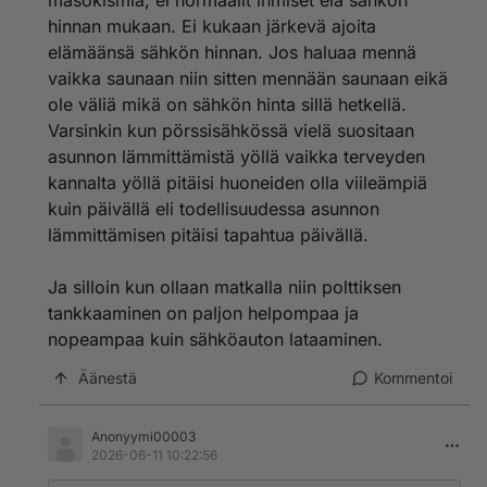
masokismia, ei normaalit ihmiset elä sähkön
hinnan mukaan. Ei kukaan järkevä ajoita
elämäänsä sähkön hinnan. Jos haluaa mennä
vaikka saunaan niin sitten mennään saunaan eikä
ole väliä mikä on sähkön hinta sillä hetkellä.
Varsinkin kun pörssisähkössä vielä suositaan
asunnon lämmittämistä yöllä vaikka terveyden
kannalta yöllä pitäisi huoneiden olla viileämpiä
kuin päivällä eli todellisuudessa asunnon
lämmittämisen pitäisi tapahtua päivällä.
Ja silloin kun ollaan matkalla niin polttiksen
tankkaaminen on paljon helpompaa ja
nopeampaa kuin sähköauton lataaminen.
Äänestä
Kommentoi
Anonyymi00003
2026-06-11 10:22:56