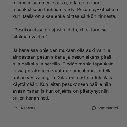
minimaalisen pieni säästö, että en tuohon
vahtia.
masokistiseen touhuun ryhdy. Pesen pyykit silloin
Jos ei välitä rahankulusta noin tarkasti, niin eipä noin
tarvitse toimia, mutta sehän tässä onkin outoa kun
kun itsellä on aikaa enkä piittaa sähkön hinnasta.
nämä jotka eivät niin välitä mitä kuluttaa, niin
kirjoittelevat tänne kuinka sähköautoilu on kallista ja
"Pesukoneissa on ajastimetkin, eli ei tarvitse
hankala ja bensa on kätevää, väliä?
sitäkään vahtia."
Ja hana saa ohjeiden mukaan olla auki vain ja
ainoastaan pesun aikana ja pesun aikana pitää
olla paikalla ja hereillä. Tiedän monia tapauksia
jossa pesukoneen vuoto on aiheuttanut todella
pahan vesivahingon. Siksi en ajastinta tule ikinä
käyttämään. Kun laitan pesukoneen päälle niin
avaan hanan ja kun ohjelma on päättynyt niin
suljen hanan heti.
Äänestä
Kommentoi