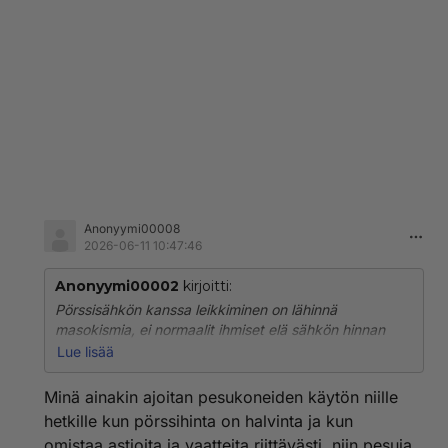
Anonyymi00008
2026-06-11 10:47:46
Anonyymi00002
kirjoitti:
Pörssisähkön kanssa leikkiminen on lähinnä
masokismia, ei normaalit ihmiset elä sähkön hinnan
mukaan. Ei kukaan järkevä ajoita elämäänsä sähkön
Lue lisää
hinnan. Jos haluaa mennä vaikka saunaan niin sitten
mennään saunaan eikä ole väliä mikä on sähkön hinta
Minä ainakin ajoitan pesukoneiden käytön niille
sillä hetkellä. Varsinkin kun pörssisähkössä vielä
hetkille kun pörssihinta on halvinta ja kun
suositaan asunnon lämmittämistä yöllä vaikka
omistaa astioita ja vaatteita riittävästi, niin pesuja