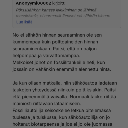
Anonyymi00002
kirjoitti:
Pörssisähkön kanssa leikkiminen on lähinnä
masokismia, ei normaalit ihmiset elä sähkön hinnan
mukaan. Ei kukaan järkevä ajoita elämäänsä sähkön
Lue lisää
hinnan. Jos haluaa mennä vaikka saunaan niin sitten
mennään saunaan eikä ole väliä mikä on sähkön hinta
No ei sähkön hinnan seuraaminen ole sen
sillä hetkellä. Varsinkin kun pörssisähkössä vielä
kummempaa kuin polttoaineiden hinnan
suositaan asunnon lämmittämistä yöllä vaikka
seuraaminenkaan. Paitsi, että on paljon
terveyden kannalta yöllä pitäisi huoneiden olla
helpompaa ja vaivattomampaa.
viileämpiä kuin päivällä eli todellisuudessa asunnon
lämmittämisen pitäisi tapahtua päivällä.
Melkoiset jonot on fossiilitankeille heti, kun
jossain on vähänkin enemmän alennettu hinta.
Ja silloin kun ollaan matkalla niin polttiksen
tankkaaminen on paljon helpompaa ja nopeampaa
Ja kun ollaan matkalla, niin sähköautoa ladataan
kuin sähköauton lataaminen.
taukojen yhteydessä niinkuin polttiksiakin. Paitsi
että pienemmällä vaivalla. Normaali tauko riittää
mainiosti riittävään lataamiseen.
Fossiiliautoilija seisoskelee letkua pitelemässä
tuulessa ja tuiskussa, kun sähköautoilija on jo
hoitanut biotarpeensa ja jos ei jo ole juomassa