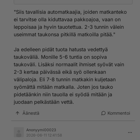
jatkaa sitten matkaa. Taukopaikan sisään ei siis mennä
30 asteen pakkasessa.
ollenkaan. Ja pääosinhan tankataan nykyisin
"Siis tavallisia automatkaajia, joiden matkanteko
kylmäasemilla eli mitään taukopaikkaa ei edes ole.
Kuitenkin huoltisten ja taukopaikkojen asiakkaista
ei tarvitse olla kiduttavaa pakkoajoa, vaan on
suurin osa on fossiiliautoilla liikkuvia. Siis tavallisia
leppoisaa ja hyvin tauotettua. 2-3 tunnin välein
automatkaajia, joiden matkanteko ei tarvitse olla
useimmat taukonsa pitkillä matkoilla pitää."
kiduttavaa pakkoajoa, vaan on leppoisaa ja hyvin
tauotettua. 2-3 tunnin välein useimmat taukonsa
pitkillä matkoilla pitää.
Ja edelleen pidät tuota hatusta vedettyä
Autoilu voi olla miellyttäväkin tapa liikkua paikasta
taukoväliä. Monille 5-6 tuntia on sopiva
toiseen.
taukoväli. Lisäksi normaalit ihmiset syövät vain
2-3 kertaa päivässä eikä syö ollenkaan
välipaloja. Eli 7-8 tunnin matkakin kuljetaan
syömättä mitään matkalla. Joten jos tauko
pidetäänkin niin tauolla ei syödä mitään ja
juodaan pelkästään vettä.
Äänestä
Kommentoi
Anonyymi00023
2026-06-11 12:41:58