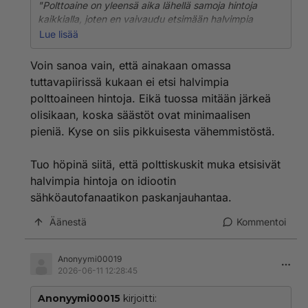
Kun laitan pesukoneen päälle niin avaan hanan ja kun
"Polttoaine on yleensä aika lähellä samoja hintoja
ohjelma on päättynyt niin suljen hanan heti.
kaikkialla, joten en vaivaudu etsimään halvimpia
hintoja. Ja näin tekee valtaosa autoilijoista. Nuo
Lue lisää
halpoja hintoja etsivät ovat pikkuruinen vähemmistö."
Voin sanoa vain, että ainakaan omassa
Laitatko sitten faktat mihin tutkimukseen tai tilastoon
tuttavapiirissä kukaan ei etsi halvimpia
tämä väitteesi perustuu, ja mikä prosentuaalisesti on
polttoaineen hintoja. Eikä tuossa mitään järkeä
mielestäsi pikkuruinen vähemmistö?
olisikaan, koska säästöt ovat minimaalisen
pieniä. Kyse on siis pikkuisesta vähemmistöstä.
Tuo höpinä siitä, että polttiskuskit muka etsisivät
halvimpia hintoja on idiootin
sähköautofanaatikon paskanjauhantaa.
Äänestä
Kommentoi
Anonyymi00019
2026-06-11 12:28:45
Anonyymi00015
kirjoitti: