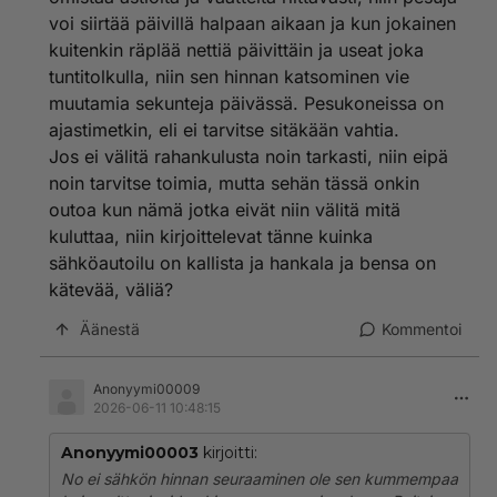
terveyden kannalta yöllä pitäisi huoneiden olla
voi siirtää päivillä halpaan aikaan ja kun jokainen
viileämpiä kuin päivällä eli todellisuudessa asunnon
lämmittämisen pitäisi tapahtua päivällä.
kuitenkin räplää nettiä päivittäin ja useat joka
tuntitolkulla, niin sen hinnan katsominen vie
Ja silloin kun ollaan matkalla niin polttiksen
muutamia sekunteja päivässä. Pesukoneissa on
tankkaaminen on paljon helpompaa ja nopeampaa
ajastimetkin, eli ei tarvitse sitäkään vahtia.
kuin sähköauton lataaminen.
Jos ei välitä rahankulusta noin tarkasti, niin eipä
noin tarvitse toimia, mutta sehän tässä onkin
outoa kun nämä jotka eivät niin välitä mitä
kuluttaa, niin kirjoittelevat tänne kuinka
sähköautoilu on kallista ja hankala ja bensa on
kätevää, väliä?
Äänestä
Kommentoi
Anonyymi00009
2026-06-11 10:48:15
Anonyymi00003
kirjoitti:
No ei sähkön hinnan seuraaminen ole sen kummempaa