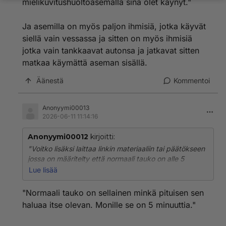
mielikuvitushuoltoasemalla sinä olet käynyt."
Ja asemilla on myös paljon ihmisiä, jotka käyvät
siellä vain vessassa ja sitten on myös ihmisiä
jotka vain tankkaavat autonsa ja jatkavat sitten
matkaa käymättä aseman sisällä.
Äänestä
Kommentoi
Anonyymi00013
2026-06-11 11:14:16
Anonyymi00012
kirjoitti:
"Voitko lisäksi laittaa linkin materiaaliin tai päätökseen
jossa on määritelty että normaali tauko on alle 5
minuuttia?"
Lue lisää
Normaali tauko on sellainen minkä pituisen sen haluaa
"Normaali tauko on sellainen minkä pituisen sen
itse olevan. Monille se on 5 minuuttia.
haluaa itse olevan. Monille se on 5 minuuttia."
"Kun viimeksi kävin huoltoasemalla niin kyllä siellä