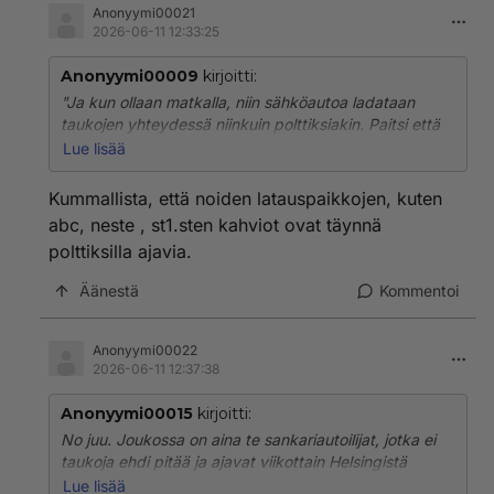
Anonyymi00021
2026-06-11 12:33:25
Anonyymi00009
kirjoitti:
"Ja kun ollaan matkalla, niin sähköautoa ladataan
taukojen yhteydessä niinkuin polttiksiakin. Paitsi että
pienemmällä vaivalla. Normaali tauko riittää mainiosti
Lue lisää
riittävään lataamiseen."
Kummallista, että noiden latauspaikkojen, kuten
Normaali tauko on alle 5 minuuttia. Huoltoasemalla
abc, neste , st1.sten kahviot ovat täynnä
mennään vain vessaan eikä osteta siellä yhtään
polttiksilla ajavia.
mitään.
Äänestä
Kommentoi
"jos ei jo ole juomassa kahviaan, niin on ainakin
kantamassa sitä pöytään"
Anonyymi00022
Miksi joisin huoltoasemien paskaa ja ylihintaista
2026-06-11 12:37:38
kahvia?
Anonyymi00015
kirjoitti:
"fossiilitankkaaja tulee vasta taukopaikan sisään."
No juu. Joukossa on aina te sankariautoilijat, jotka ei
taukoja ehdi pitää ja ajavat viikottain Helsingistä
Polttista tankkaava usein vain tankkaa autonsa ja
Lappiin vetäen raskasta peräkärryä. Mielellään vielä
Lue lisää