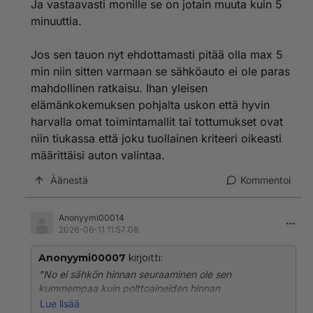
Ja vastaavasti monille se on jotain muuta kuin 5
kassalla oli moni, ja samoin pöydissä istui paljon
ihmisiä. En tiedä missä mielikuvitushuoltoasemalla sinä
minuuttia.
olet käynyt."
Jos sen tauon nyt ehdottamasti pitää olla max 5
Ja asemilla on myös paljon ihmisiä, jotka käyvät siellä
min niin sitten varmaan se sähköauto ei ole paras
vain vessassa ja sitten on myös ihmisiä jotka vain
mahdollinen ratkaisu. Ihan yleisen
tankkaavat autonsa ja jatkavat sitten matkaa
käymättä aseman sisällä.
elämänkokemuksen pohjalta uskon että hyvin
harvalla omat toimintamallit tai tottumukset ovat
niin tiukassa että joku tuollainen kriteeri oikeasti
määrittäisi auton valintaa.
Äänestä
Kommentoi
Anonyymi00014
2026-06-11 11:57:08
Anonyymi00007
kirjoitti:
"No ei sähkön hinnan seuraaminen ole sen
kummempaa kuin polttoaineiden hinnan
seuraaminenkaan. Paitsi, että on paljon helpompaa ja
Lue lisää