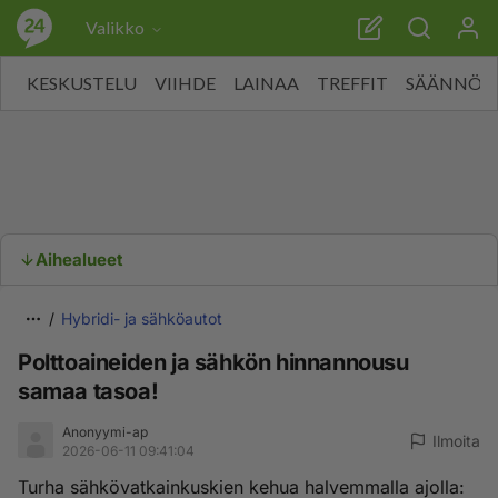
Valikko
KESKUSTELU
VIIHDE
LAINAA
TREFFIT
SÄÄNNÖT
Aihealueet
Hybridi- ja sähköautot
Polttoaineiden ja sähkön hinnannousu
samaa tasoa!
Anonyymi-ap
Ilmoita
2026-06-11 09:41:04
Turha sähkövatkainkuskien kehua halvemmalla ajolla: