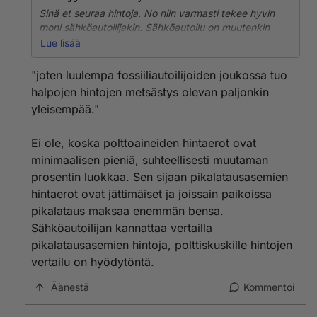
Sinä et seuraa hintoja. No niin varmasti tekee hyvin
moni sähköautoilijakin. Sähköautoilu on muutenkin
huomattavasti edullisempaa myös niille, joilla
Lue lisää
kotilatausmahdollisuutta ei ole kuin fossiiliautoilu, joten
luulempa fossiiliautoilijoiden joukossa tuo halpojen
"joten luulempa fossiiliautoilijoiden joukossa tuo
hintojen metsästys olevan paljonkin yleisempää.
halpojen hintojen metsästys olevan paljonkin
yleisempää."
Vaikka ’pikkuruinen vähemmistö’
seuraisikinmpolttoaineidennhintoja, niin kovasti tuo
sama ’pikkuruinen vähemmistö’ jaksaa jonottaa
Ei ole, koska polttoaineiden hintaerot ovat
tankeille aina kun polttoaineiden hinta on laskenut
minimaalisen pieniä, suhteellisesti muutaman
vähänkin enemmän tai tiedossa vähänkin suurempi
prosentin luokkaa. Sen sijaan pikalatausasemien
korotus.
hintaerot ovat jättimäiset ja joissain paikoissa
pikalataus maksaa enemmän bensa.
Ei hintojen yleinen seuraaminen ja edullisuuden haku
ole varmasti riippuvaista siitä, mikä hänen autonsa
Sähköautoilijan kannattaa vertailla
käyttövoima on.
pikalatausasemien hintoja, polttiskuskille hintojen
vertailu on hyödytöntä.
Äänestä
Kommentoi