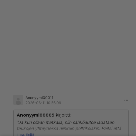
Anonyymi00011
2026-06-11 10:56:09
Anonyymi00009
kirjoitti:
"Ja kun ollaan matkalla, niin sähköautoa ladataan
taukojen yhteydessä niinkuin polttiksiakin. Paitsi että
pienemmällä vaivalla. Normaali tauko riittää mainiosti
Lue lisää