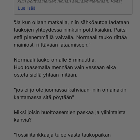
kuin polttoaineiden hinnan seuraaminenkaan. Paitsi,
että on paljon helpompaa ja vaivattomampaa.
Lue lisää
Melkoiset jonot on fossiilitankeille heti, kun jossain on
vähänkin enemmän alennettu hinta.
"Ja kun ollaan matkalla, niin sähköautoa ladataan
taukojen yhteydessä niinkuin polttiksiakin. Paitsi
Ja kun ollaan matkalla, niin sähköautoa ladataan
että pienemmällä vaivalla. Normaali tauko riittää
taukojen yhteydessä niinkuin polttiksiakin. Paitsi että
mainiosti riittävään lataamiseen."
pienemmällä vaivalla. Normaali tauko riittää mainiosti
riittävään lataamiseen.
Fossiiliautoilija seisoskelee letkua pitelemässä tuulessa
Normaali tauko on alle 5 minuuttia.
ja tuiskussa, kun sähköautoilija on jo hoitanut
Huoltoasemalla mennään vain vessaan eikä
biotarpeensa ja jos ei jo ole juomassa kahviaan, niin on
osteta siellä yhtään mitään.
ainakin kantamassa sitä pöytään, kun fossiilitankkaaja
tulee vasta taukopaikan sisään.
Niin, että kummankohan tankkauksessa/lataamisessa
"jos ei jo ole juomassa kahviaan, niin on ainakin
käytetty erillinen touhuamisaika lopulta kestävän
kantamassa sitä pöytään"
kauemmin.
Miksi joisin huoltoasemien paskaa ja ylihintaista
kahvia?
"fossiilitankkaaja tulee vasta taukopaikan