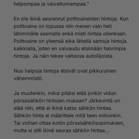
helpompaa ja vaivattomampaa."
pienemmällä vaivalla. Normaali tauko riittää mainiosti
riittävään lataamiseen.
Fossiiliautoilija seisoskelee letkua pitelemässä tuulessa
En ole ikinä seurannut polttoaineiden hintoja. Kun
ja tuiskussa, kun sähköautoilija on jo hoitanut
polttoaine on lopussa niin menen vain heti
biotarpeensa ja jos ei jo ole juomassa kahviaan, niin on
lähimmälle asemalle enkä mieti hintaa ollenkaan.
ainakin kantamassa sitä pöytään, kun fossiilitankkaaja
Polttoaine on yleensä aika lähellä samoja hintoja
tulee vasta taukopaikan sisään.
Niin, että kummankohan tankkauksessa/lataamisessa
kaikkialla, joten en vaivaudu etsimään halvimpia
käytetty erillinen touhuamisaika lopulta kestävän
hintoja. Ja näin tekee valtaosa autoilijoista.
kauemmin.
Nuo halpoja hintoja etsivät ovat pikkuruinen
vähemmistö.
Ja muutenkin, miksi pitäisi elää jonkin vidun
pörssisähkön hintojen mukaan? Järkevintä on
elää niin, että ei ikinä katso sähkön hintaa.
Sähkön hinta ei määrittele mitä teen milloinkin.
Tai voihan ottaa kotiin pörssisähkösopimuksen,
mutta ei silti ikinä seuraa sähkön hintaa...