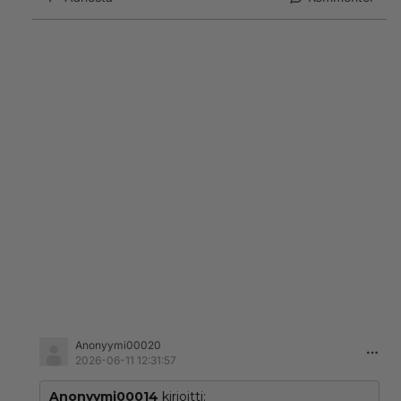
Anonyymi00020
2026-06-11 12:31:57
Anonyymi00014
kirjoitti: