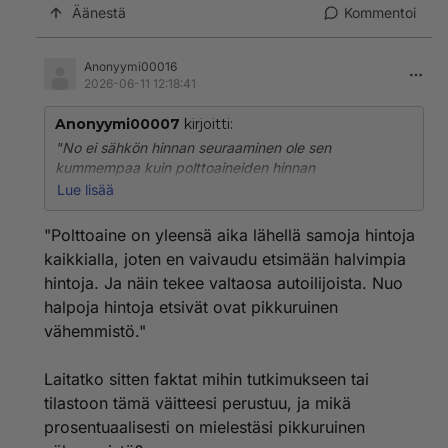
kylmäasemilla eli mitään taukopaikkaa ei edes ole.
Äänestä
Kommentoi
Anonyymi00016
2026-06-11 12:18:41
Anonyymi00007
kirjoitti:
"No ei sähkön hinnan seuraaminen ole sen
kummempaa kuin polttoaineiden hinnan
seuraaminenkaan. Paitsi, että on paljon helpompaa ja
Lue lisää
vaivattomampaa."
"Polttoaine on yleensä aika lähellä samoja hintoja
En ole ikinä seurannut polttoaineiden hintoja. Kun
kaikkialla, joten en vaivaudu etsimään halvimpia
polttoaine on lopussa niin menen vain heti lähimmälle
hintoja. Ja näin tekee valtaosa autoilijoista. Nuo
asemalle enkä mieti hintaa ollenkaan. Polttoaine on
halpoja hintoja etsivät ovat pikkuruinen
yleensä aika lähellä samoja hintoja kaikkialla, joten en
vaivaudu etsimään halvimpia hintoja. Ja näin tekee
vähemmistö."
valtaosa autoilijoista.
Laitatko sitten faktat mihin tutkimukseen tai
Nuo halpoja hintoja etsivät ovat pikkuruinen
tilastoon tämä väitteesi perustuu, ja mikä
vähemmistö.
prosentuaalisesti on mielestäsi pikkuruinen
Ja muutenkin, miksi pitäisi elää jonkin vidun