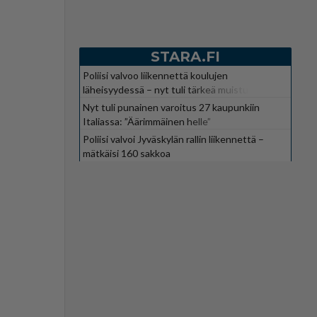
STARA.FI
Poliisi valvoo liikennettä koulujen
läheisyydessä – nyt tuli tärkeä muistutus
Nyt tuli punainen varoitus 27 kaupunkiin
Italiassa: ”Äärimmäinen helle”
Poliisi valvoi Jyväskylän rallin liikennettä –
mätkäisi 160 sakkoa