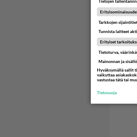
Tietojen tallentamine
Ää
Erityisominaisuude
Tarkkojen sijaintiti
2
Tunnista laitteet akt
Vain o
Erityiset tarkoituks
monink
Tietoturva, väärink
yhtälö
Mainonnan ja sisäll
"kitis
Hyväksymällä sallit t
10
vaikuttaa asiakaskoke
vastustaa tätä tai mu
Tietosuoja