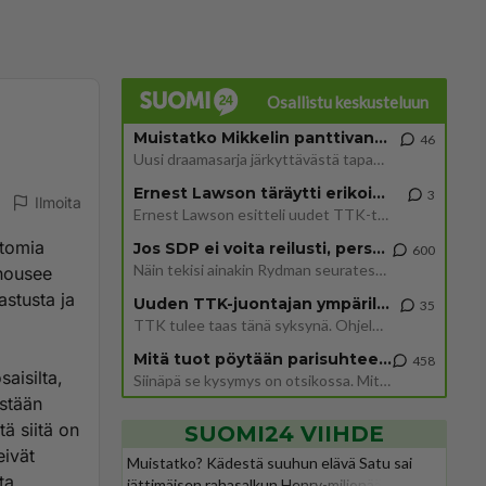
Osallistu keskusteluun
Muistatko Mikkelin panttivankidraaman?
46
Uusi draamasarja järkyttävästä tapauksesta on tulossa. Tositapahtumiin perustuva sarja ammentaa vuoden 1986 Mikkelin pan
Ernest Lawson täräytti erikoisen heiton TTK-lehdistötilaisuudessa: " Onko tässä tarkoituksena...?"
3
Ilmoita
Ernest Lawson esitteli uudet TTK-tähtioppilaat ja opettajat torstaina 6.8. lehdistölle. Tulevalla kaudella on yksi hausk
ttomia
Jos SDP ei voita reilusti, persut kumoavat demokratian Suomesta
600
Näin tekisi ainakin Rydman seuratessaan idolinsa Trumpin mallia https://www.is.fi/politiikka/art-2000012187244.html
 nousee
stusta ja
Uuden TTK-juontajan ympärillä epätietoisuus sakenee - Nyt MTV hämmentää soppaa
35
TTK tulee taas tänä syksynä. Ohjelman uudet tähtioppilaat julkistetaan torstaina 6. elokuuta klo 14 alkavassa lehdistö
Mitä tuot pöytään parisuhteessa?
458
aisilta,
Siinäpä se kysymys on otsikossa. Mitäpä siis tuot/toisit pöytään parisuhteessa? Oletko mies vai nainen? Koetko sen mitä
istään
ä siitä on
SUOMI24 VIIHDE
eivät
Muistatko? Kädestä suuhun elävä Satu sai
ta
jättimäisen rahasalkun Henry-miljonääriltä