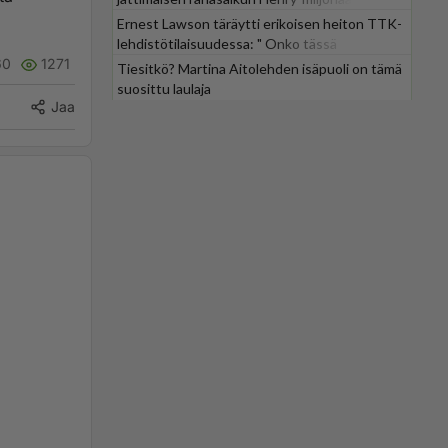
Ernest Lawson täräytti erikoisen heiton TTK-
lehdistötilaisuudessa: " Onko tässä
60
1271
tarkoituksena...?"
Tiesitkö? Martina Aitolehden isäpuoli on tämä
suosittu laulaja
Jaa