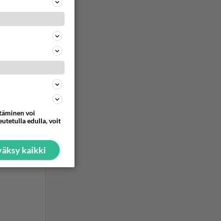
ommentoi
a
a minä
ttäminen voi
ommentoi
utetulla edulla, voit
äksy kaikki