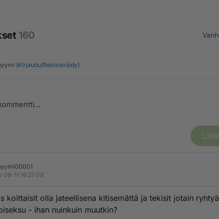
kset
160
Vanh
yymi (
Kirjaudu
/
Rekisteröidy
)
Lähe
nyymi00001
-06-11 16:27:08
s koittaisit olla jateellisena kitisemättä ja tekisit jotain ryhty
oiseksu - ihan nuinkuin muutkin?