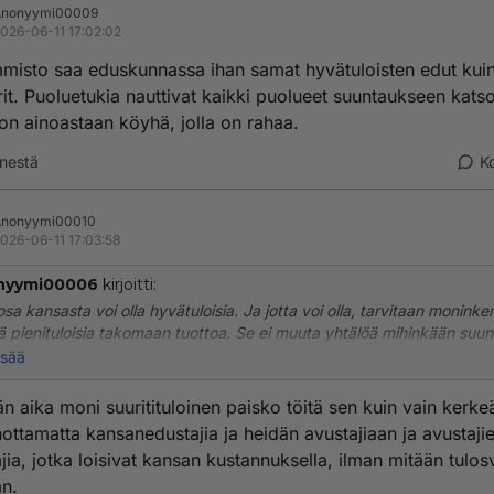
Anonyymi00009
026-06-11 17:02:02
misto saa eduskunnassa ihan samat hyvätuloisten edut kui
it. Puoluetukia nauttivat kaikki puolueet suuntaukseen kats
on ainoastaan köyhä, jolla on rahaa.
nestä
K
Anonyymi00010
026-06-11 17:03:58
nyymi00006
kirjoitti:
osa kansasta voi olla hyvätuloisia. Ja jotta voi olla, tarvitaan moninke
 pienituloisia takomaan tuottoa. Se ei muuta yhtälöä mihinkään suun
 joku yksilö siinä asettuu, mutta minä "kitisen" muiden puolesta, en 
isää
n aika moni suuritituloinen paisko töitä sen kuin vain kerke
ottamatta kansanedustajia ja heidän avustajiaan ja avustaji
jia, jotka loisivat kansan kustannuksella, ilman mitään tulos
än.