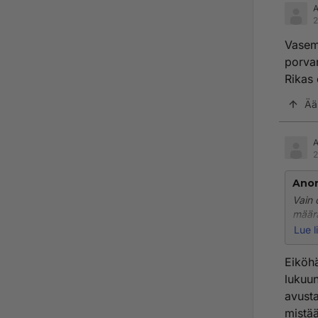
2
Vasem
porvar
Rikas 
Ää
2
Ano
Vain 
määrä
mihin
Lue l
Eiköhä
lukuun
avusta
mistä