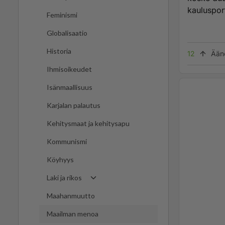
kauluspor
Feminismi
Globalisaatio
Historia
12
Ään
Ihmisoikeudet
Isänmaallisuus
Karjalan palautus
Kehitysmaat ja kehitysapu
Kommunismi
Köyhyys
Laki ja rikos
Maahanmuutto
Maailman menoa