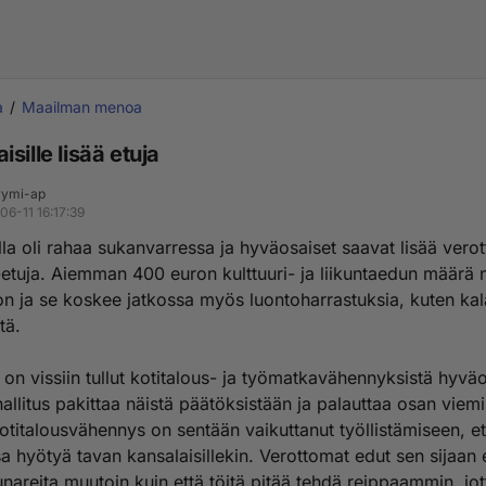
a
Maailman menoa
sille lisää etuja
ymi-ap
06-11 16:17:39
lla oli rahaa sukanvarressa ja hyväosaiset saavat lisää vero
etuja. Aiemman 400 euron kulttuuri- ja liikuntaedun määrä
n ja se koskee jatkossa myös luontoharrastuksia, kuten kala
tä.
 on vissiin tullut kotitalous- ja työmatkavähennyksistä hyväos
llitus pakittaa näistä päätöksistään ja palauttaa osan viem
otitalousvähennys on sentään vaikuttanut työllistämiseen, ett
 hyötyä tavan kansalaisillekin. Verottomat edut sen sijaan 
nareita muutoin kuin että töitä pitää tehdä reippaammin, jot