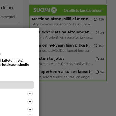
 kiinni.
Osallistu keskusteluun
ommentoi
Martinan bisneksillä ei mene hyvin
328
https://www.iltalehti.fi/viihdeuutiset/a/c46da6ab-340f-4790-aaa7-0865eed2336 Yrityksen konkurssihakemus on tullut kärä
Tiesitkö? Martina Aitolehden isäpuoli on tämä suosittu laulaja
34
Martina Aitolehti on seurattu julkisuuden henkilö. Lähipiiriin mahtuu muitakin tunnettuja henkilöitä. Tiesitkö, että Ma
ovat
2 km on nykyään liian pitkä koulumatka
107
Hesarissa päivitellään lapset joutuu nyt kulkemaan 2 km kouluun jösses. Ruostefillarilla tuo matka menee vaikka miten äk
a
Miesten tuijotus
44
ommentoi
i laitetunniste)
Mutta mies vain tuijottaa, siinä vaiheessa käännän itse pään pois. Mikä juttu? Yleensä jos joku tuijottaa tai katsoo, hä
arjotakseen sinulle
Uusioperheen aikuiset lapset tyhjentää jääkaapin käydessään
56
Miten selvittäisitte seuraavan ongelman, meillä on uusioperhe, minulla teini-ikäiset lapset ja puolisolla aikuiset, jotk
? 😂