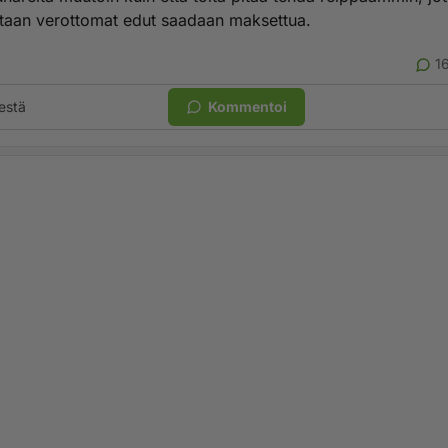
taan verottomat edut saadaan maksettua.
1
estä
Kommentoi