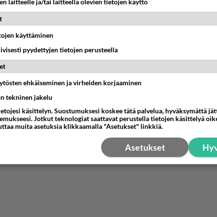
n laitteelle ja/tai laitteella olevien tietojen käyttö
nestä
K
t
etojen käyttäminen
Anonyymi00006
026-06-11 16:58:04
iivisesti pyydettyjen tietojen perusteella
sa kansasta voi olla hyvätuloisia. Ja jotta voi olla, tarvitaan
et
ertainen määrä pienituloisia takomaan tuottoa. Se ei muut
äytösten ehkäiseminen ja virheiden korjaaminen
ä mihinkään suuntaan, mihin joku yksilö siinä asettuu, mutt
ön tekninen jakelu
en" muiden puolesta, en omastani.
ietojesi käsittelyn. Suostumuksesi koskee tätä palvelua, hyväksymättä jä
Äänestä
K
mukseesi. Jotkut teknologiat saattavat perustella tietojen käsittelyä oike
uttaa muita asetuksia klikkaamalla "Asetukset" linkkiä.
Asetukset
Hyv