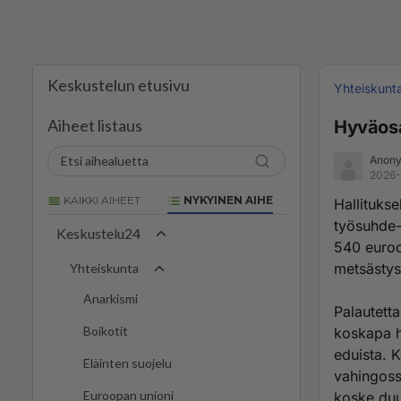
Keskustelun etusivu
Yhteiskunt
Aiheet listaus
Hyväosai
Anony
2026-
KAIKKI AIHEET
NYKYINEN AIHE
Hallitukse
työsuhde-
Keskustelu24
540 euroo
metsästys
Yhteiskunta
Anarkismi
Palautetta
Boikotit
koskapa ha
eduista. K
Eläinten suojelu
vahingossa
Euroopan unioni
koske duu