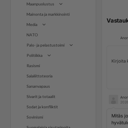
Maanpuolustus
Mainonta ja markkinointi
Vastau
Media
NATO
Anon
Palo- ja pelastustoimi
Politiikka
Rasismi
Salaliittoteoria
Sananvapaus
Sivarit ja totaalit
Ano
2026
Sodat ja konfliktit
Mitäs jo
Sovinismi
hyvätul
Suomalaisia sisutarinoita