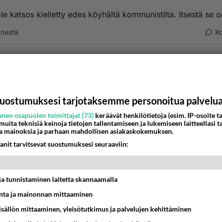
ole katsos kielletty edes köyhältä kommunistilta. Itsestä se on
nestä
K
Anonyymi00002
026-06-11 16:34:02
orvarien mielestä kaikki heidän kanssaan eri mieltä olevat 
nisteja.
uostumuksesi tarjotaksemme personoitua palvelu
Äänestä
K
nen osapuolen toimittajat (73)
keräävät henkilötietoja (esim. IP-osoite ta
 muita teknisiä keinoja tietojen tallentamiseen ja lukemiseen laitteellasi t
a mainoksia ja parhaan mahdollisen asiakaskokemuksen.
Anonyymi00003
anit tarvitsevat suostumuksesi seuraaviin:
026-06-11 16:35:21
nyymi00002
kirjoitti:
t ja tunnistaminen laitetta skannaamalla
porvarien mielestä kaikki heidän kanssaan eri mieltä olevat ovat
unisteja.
ta ja mainonnan mittaaminen
sisällön mittaaminen, yleisötutkimus ja palvelujen kehittäminen
öysitkö ohan oman viiteryhmäsi tuosta pelkästä esimerkistä