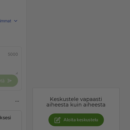
immat
5000
tä
Keskustele vapaasti
aiheesta kuin aiheesta
äksesi
Aloita keskustelu