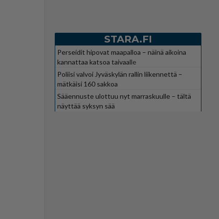
STARA.FI
Perseidit hipovat maapalloa – näinä aikoina
kannattaa katsoa taivaalle
Poliisi valvoi Jyväskylän rallin liikennettä –
mätkäisi 160 sakkoa
Sääennuste ulottuu nyt marraskuulle – tältä
näyttää syksyn sää