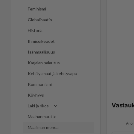
Feminismi
Globalisaatio
Historia
Ihmisoikeudet
Isänmaallisuus
Karjalan palautus
Kehitysmaat ja kehitysapu
Kommunismi
Köyhyys
Vastau
Laki ja rikos
Maahanmuutto
Anon
Maailman menoa