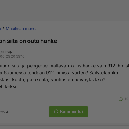
a
Maailman menoa
on silta on outo hanke
ymi-ap
06-29 20:39:10
rin silta ja pengertie. Valtavan kallis hanke vain 912 ihmis
a Suomessa tehdään 912 ihmistä varten? Säilytetäänkö
skus, koulu, palokunta, vanhusten hoivayksikkö?
ti keksi.
19
estä
Kommentoi