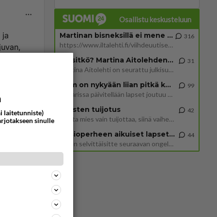
Osallistu keskusteluun
 ja
Martinan bisneksillä ei mene hyvin
316
https://www.iltalehti.fi/viihdeuutiset/a/c46da6ab-340f-4790-aaa7-0865eed2336 Yrityksen konkurssihakemus on tullut kärä
juvan,
istaa
Tiesitkö? Martina Aitolehden isäpuoli on tämä suosittu laulaja
31
Martina Aitolehti on seurattu julkisuuden henkilö. Lähipiiriin mahtuu muitakin tunnettuja henkilöitä. Tiesitkö, että Ma
2 km on nykyään liian pitkä koulumatka
99
Hesarissa päivitellään lapset joutuu nyt kulkemaan 2 km kouluun jösses. Ruostefillarilla tuo matka menee vaikka miten äk
a
nista ja
Miesten tuijotus
42
i laitetunniste)
Mutta mies vain tuijottaa, siinä vaiheessa käännän itse pään pois. Mikä juttu? Yleensä jos joku tuijottaa tai katsoo, hä
arjotakseen sinulle
auttojen
Uusioperheen aikuiset lapset tyhjentää jääkaapin käydessään
44
taan
Miten selvittäisitte seuraavan ongelman, meillä on uusioperhe, minulla teini-ikäiset lapset ja puolisolla aikuiset, jotk
ää
:
ommentoi