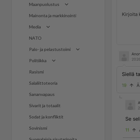
Maanpuolustus
Mainonta ja markkinointi
Media
NATO
Palo- ja pelastustoimi
Ano
2026
Politiikka
Rasismi
Siellä t
Salaliittoteoria
19
Ä
Sananvapaus
Sivarit ja totaalit
2
Sodat ja konfliktit
Se sel
Sovinismi
11
Suomalaisia sisutarinoita