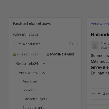
Keskustelun etusivu
Yhteiskunt
Aiheet listaus
Hailuod
Anony
2026-
KAIKKI AIHEET
NYKYINEN AIHE
Suomen suu
Mitä muut
Keskustelu24
terveyske
En ihan he
Yhteiskunta
Anarkismi
Boikotit
22
Ään
Eläinten suojelu
Euroopan unioni