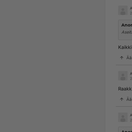
2
Ano
Aseit
Kaikk
Ää
2
Raakku
Ää
2