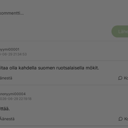
Lähe
nyymi00001
-06-29 21:34:53
aitaa olla kahdella suomen ruotsalaisella mökit.
änestä
K
Anonyymi00004
026-06-29 22:19:18
ittää.
Äänestä
K