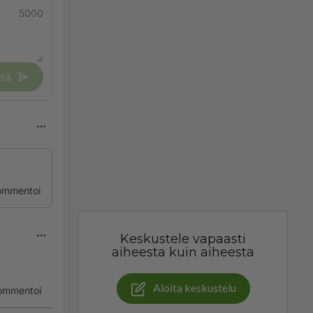
5000
tä
ommentoi
Keskustele vapaasti
aiheesta kuin aiheesta
Aloita keskustelu
ommentoi