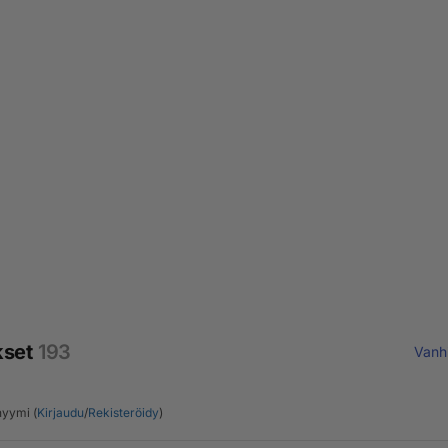
kset
193
Vanh
yymi (
Kirjaudu
/
Rekisteröidy
)