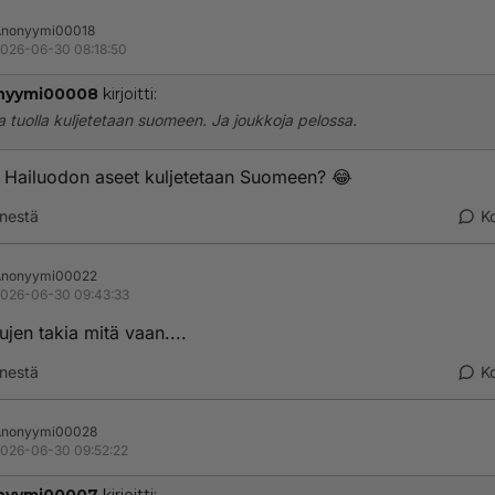
Anonyymi00018
026-06-30 08:18:50
nyymi00008
kirjoitti:
a tuolla kuljetetaan suomeen. Ja joukkoja pelossa.
i Hailuodon aseet kuljetetaan Suomeen? 😂
nestä
K
Anonyymi00022
026-06-30 09:43:33
jen takia mitä vaan....
nestä
K
Anonyymi00028
026-06-30 09:52:22