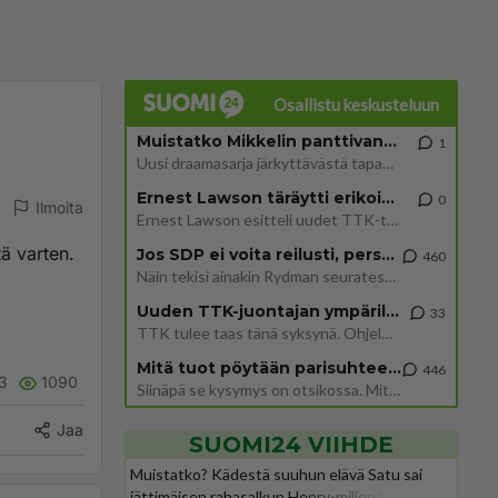
Osallistu keskusteluun
Muistatko Mikkelin panttivankidraaman?
1
Uusi draamasarja järkyttävästä tapauksesta on tulossa. Tositapahtumiin perustuva sarja ammentaa vuoden 1986 Mikkelin pan
Ernest Lawson täräytti erikoisen heiton TTK-lehdistötilaisuudessa: " Onko tässä tarkoituksena...?"
0
Ilmoita
Ernest Lawson esitteli uudet TTK-tähtioppilaat ja opettajat torstaina 6.8. lehdistölle. Tulevalla kaudella on yksi hausk
tä varten.
Jos SDP ei voita reilusti, persut kumoavat demokratian Suomesta
460
Näin tekisi ainakin Rydman seuratessaan idolinsa Trumpin mallia https://www.is.fi/politiikka/art-2000012187244.html
Uuden TTK-juontajan ympärillä epätietoisuus sakenee - Nyt MTV hämmentää soppaa
33
TTK tulee taas tänä syksynä. Ohjelman uudet tähtioppilaat julkistetaan torstaina 6. elokuuta klo 14 alkavassa lehdistö
Mitä tuot pöytään parisuhteessa?
446
3
1090
Siinäpä se kysymys on otsikossa. Mitäpä siis tuot/toisit pöytään parisuhteessa? Oletko mies vai nainen? Koetko sen mitä
Jaa
SUOMI24 VIIHDE
Muistatko? Kädestä suuhun elävä Satu sai
jättimäisen rahasalkun Henry-miljonääriltä