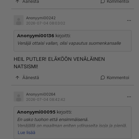
Äänestä
Kommentoi
Anonyymi00242
2026-07-04 08:03:02
Anonyymi00136
kirjoitti:
Venäjä ottaisi vallan, olisi vapautus suomenkansalle
HEIL PUTLER! ELÄKÖÖN VENÄLÄINEN
NATSISMI!
Äänestä
Kommentoi
Anonyymi00264
2026-07-04 08:42:42
Anonyymi00095
kirjoitti:
En usko tuohon että ensimmäisenä.
Venäjällä on maailman eniten ydinaseita isoja ja pieniä.
Suomeen ne voisi edes teorissakaan ampu kuin pienillä
Lue lisää
ettei oma mene sileäksi samalla.