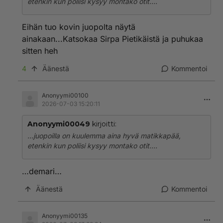
etenkin kun poliisi kysyy montako otit....
Eihän tuo kovin juopolta näytä
ainakaan...Katsokaa Sirpa Pietikäistä ja puhukaa
sitten heh
4
Äänestä
Kommentoi
Anonyymi00100
2026-07-03 15:20:11
Anonyymi00049
kirjoitti:
...juopoilla on kuulemma aina hyvä matikkapää,
etenkin kun poliisi kysyy montako otit....
…demari…
Äänestä
Kommentoi
Anonyymi00135