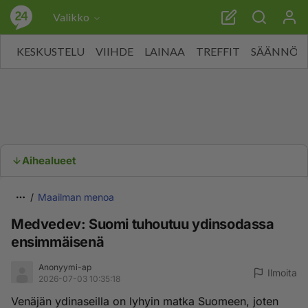
Valikko
KESKUSTELU
VIIHDE
LAINAA
TREFFIT
SÄÄNNÖT
Aihealueet
Maailman menoa
Medvedev: Suomi tuhoutuu ydinsodassa
ensimmäisenä
Anonyymi-ap
Ilmoita
2026-07-03 10:35:18
Venäjän ydinaseilla on lyhyin matka Suomeen, joten