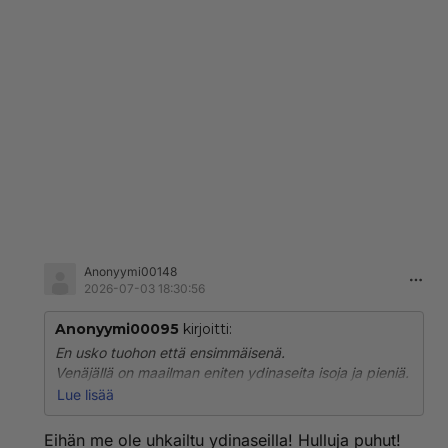
Anonyymi00148
2026-07-03 18:30:56
Anonyymi00095
kirjoitti:
En usko tuohon että ensimmäisenä.
Venäjällä on maailman eniten ydinaseita isoja ja pieniä.
Suomeen ne voisi edes teorissakaan ampu kuin pienillä
Lue lisää
ettei oma mene sileäksi samalla.
Eihän me ole uhkailtu ydinaseilla! Hulluja puhut!