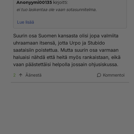
Anonyymi00135
kirjoitti:
ei tuo laskentaa ole vaan sotasunnitelma.
Pääasia on jos Stupp Purra ja Orpo tuhoutuisi, niin
Lue lisää
muulla ei väliä...
Suurin osa Suomen kansasta olisi jopa valmiita
Suomenkansahan on jo tuhottu EU-porvarien vallan
uhraamaan itsensä, jotta Urpo ja Stubido
alla, ei meillä ole elämää...
saataisiin poistettua. Mutta suurin osa varmaan
haluaisi nähdä että heitä myös rankaistaan, eikä
vaan päästettäisi helpolla jossain ohjusiskussa.
2
Äänestä
Kommentoi