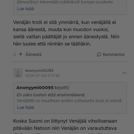
äänestänyt tekemään päätöksiä kansan puolesta.
kunkku !
On meillä tyhmät päättäjät !
Lue lisää
Et huomaa sitä tosiasiaa, että se kansa todellakin on
tyhmempi kuin edustajansa kun on sellaiset "200
Venäjän trolli ei sitä ymmärrä, kun venäjällä ei
apinaa" sinne äänestänyt. Joten turhaa valitat. Lopeta
kansa äänestä, muuta kun muodon vuoksi,
turha ruikuttaminen
siellä valitan päättäjät jo ennen äänestystä. Niin
ja ymmärrä, että siihen on tyytyminen kun kansa ei
hän luulee että niinhän se täälläkin.
osaa virheettömiä kaiken aina oikein osaavia edustajia
äänestää.
3
Äänestä
Kommentoi
Anonyymi00293
2026-07-04 11:11:30
Anonyymi00095
kirjoitti:
En usko tuohon että ensimmäisenä.
Venäjällä on maailman eniten ydinaseita isoja ja pieniä.
Suomeen ne voisi edes teorissakaan ampu kuin pienillä
Lue lisää
ettei oma mene sileäksi samalla.
Koska Suomi on liittynyt Venäjää vihollisenaan
Mutta ei venäjä voi aloittaa ydinsotaa pikku
pitävään Natoon niin Venäjän on varauduttava
paukuilla,koska ninhin voidaan vastata ja niitä voi