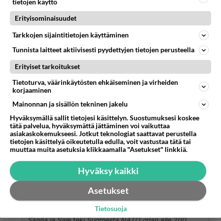
tietojen käyttö
enemmistön äänillä.
Erityisominaisuudet
1
Äänestä
Kommentoi
Tarkkojen sijaintitietojen käyttäminen
Anonyymi00228
Tunnista laitteet aktiivisesti pyydettyjen tietojen perusteella
2026-07-04 05:46:58
Erityiset tarkoitukset
Anonyymi00162
kirjoitti:
Tietoturva, väärinkäytösten ehkäiseminen ja virheiden
Suomeen riittää2 ydin ohjusta ja lahtrit natzit lähtevät
korjaaminen
nahkurin orsille🤫
Mainonnan ja sisällön tekninen jakelu
Hyväksymällä sallit tietojesi käsittelyn. Suostumuksesi koskee
Teihin kommareihinko venäläiset ydinaseet eivät
tätä palvelua, hyväksymättä jättäminen voi vaikuttaa
asiakaskokemukseesi. Jotkut teknologiat saattavat perustella
tehoa?
tietojen käsittelyä oikeutetulla edulla, voit vastustaa tätä tai
muuttaa muita asetuksia klikkaamalla "Asetukset" linkkiä.
1
Äänestä
Kommentoi
Hyväksy kaikki
Anonyymi00230
2026-07-04 05:53:45
Asetukset
Anonyymi00186
kirjoitti:
Tietosuoja
Sanna ja Sale teki Suomesta NATO orjan alle 200