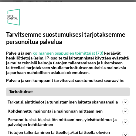
2026-07-03 21:32:52
Anonyymi00096
kirjoitti:
Eihän tuo kovin juopolta näytä ainakaan...Katsokaa
Sirpa Pietikäistä ja puhukaa sitten heh
Tarvitsemme suostumuksesi tarjotaksemme
personoitua palvelua
Sirpalla oli nuorena hyvät pusuhuulet. Nyt
ryyppää vihreitten kanssa
Palvelu ja sen
kolmannen osapuolen toimittajat (73)
keräävät
henkilötietoja (esim. IP-osoite tai laitetunniste) käyttäen evästeitä
Äänestä
Kommentoi
ja muita teknisiä keinoja tietojen tallentamiseen ja lukemiseen
laitteellasi tarjotakseen sinulle tarkoituksenmukaisia mainoksia
ja parhaan mahdollisen asiakaskokemuksen.
Anonyymi00227
Palvelu ja sen kumppanit tarvitsevat suostumuksesi seuraaviin:
2026-07-04 05:46:16
Tarkoitukset
Anonyymi00049
kirjoitti:
Tarkat sijaintitiedot ja tunnistaminen laitetta skannaamalla
...juopoilla on kuulemma aina hyvä matikkapää,
etenkin kun poliisi kysyy montako otit....
Kohdennettu mainonta ja mainonnan mittaaminen
Personoitu sisältö, sisällön mittaaminen, yleisötutkimus ja
Sanna ja Sale teki Suomesta NATO orjan alle 200
palvelujen kehittäminen
Arkadianmäen apinan tuella ei Suomen kansan
Tietojen tallentaminen laitteelle ja/tai laitteella olevien