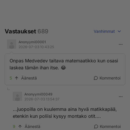
Vastaukset
689
Vanhimmat
Anonyymi00001
2026-07-03 10:43:25
Onpas Medvedev taitava matemaatikko kun osasi
laskea tämän ihan itse. 😂
5
Äänestä
Kommentoi
Anonyymi00049
2026-07-03 13:54:37
...juopoilla on kuulemma aina hyvä matikkapää,
etenkin kun poliisi kysyy montako otit....
9
Äänestä
Kommentoi