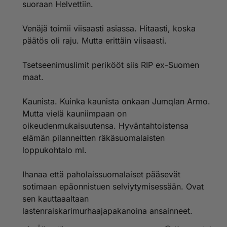
Jos Venäjä ampuu ensin se ampuu isolla Sarmatilla
suoraan Helvettiin.
länsieurooppaan jolloin koko länsieurooppa tuhoutuu
yhdellä iskulla.
Venäjä toimii viisaasti asiassa. Hitaasti, koska
Siihen ei kukaan vastaa se on aivan varma asia koko
päätös oli raju. Mutta erittäin viisaasti.
maailmalla on paskat housuissa kun yhdellä iskulla
katoaa euroopasta 6 pääkaupunkia ja Nato ja Euro ja
Eu jne...
Tsetseenimuslimit perikööt siis RIP ex-Suomen
Sarmattia ei voi edes torjua millään nyky järjestelmillä.
maat.
Se on kauhea ase.
Kaunista. Kuinka kaunista onkaan Jumqlan Armo.
Ehköä Medjeevew tarkoitti sitä että suomen valtion
Mutta vielä kauniimpaan on
johto itse suuntasi Venäjän ydinaseita Suomeen niiden
ydinase uhkauksien takia...tämähän oli selvä asia jo
oikeudenmukaisuutensa. Hyväntahtoistensa
ennalta että näin käy.
elämän pilanneitten räkäsuomalaisten
Aivan hullua ja järjetöntä alkaa pienen Suomen
loppukohtalo ml.
uhkaileen ydinaseilla joita meillä ei edes oleeikä ole
varaa ostaa. vielä maata joka on maailman ydinase
Ihanaa että paholaissuomalaiset pääsevät
kunkku !
On meillä tyhmät päättäjät !
sotimaan epäonnistuen selviytymisessään. Ovat
sen kauttaaaltaan
lastenraiskarimurhaajapakanoina ansainneet.