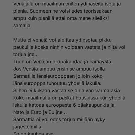
Venäjällä on maailman eniten ydinaseita isoja ja
pieniä. Suomeen ne voisi edes teorissakaan
ampu kuin pienillä ettei oma mene sileäksi
samalla.
Mutta ei venäjä voi aloittaa ydinsotaa pikku
paukuilla,koska ninhin voidaan vastata ja niitä voi
torjua jne...
Tuon on Venäjän propakandaa ja hämäystä.
Jos Venäjä ampuu ensin se ampuu isolla
Sarmatilla länsieurooppaan jolloin koko
länsieurooppa tuhoutuu yhdellä iskulla.
Siihen ei kukaan vastaa se on aivan varma asia
koko maailmalla on paskat housuissa kun yhdellä
iskulla katoaa euroopasta 6 pääkaupunkia ja
Nato ja Euro ja Eu jne...
Sarmattia ei voi edes torjua millään nyky
järjestelmillä.
Se on kauhea ase.