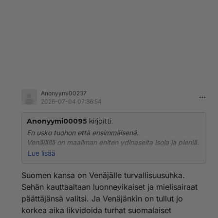
Anonyymi00237
2026-07-04 07:36:54
Anonyymi00095
kirjoitti:
En usko tuohon että ensimmäisenä.
Venäjällä on maailman eniten ydinaseita isoja ja pieniä.
Suomeen ne voisi edes teorissakaan ampu kuin pienillä
Lue lisää
ettei oma mene sileäksi samalla.
Suomen kansa on Venäjälle turvallisuusuhka.
Mutta ei venäjä voi aloittaa ydinsotaa pikku
Sehän kauttaaltaan luonnevikaiset ja mielisairaat
paukuilla,koska ninhin voidaan vastata ja niitä voi
päättäjänsä valitsi. Ja Venäjänkin on tullut jo
torjua jne...
korkea aika likvidoida turhat suomalaiset
Tuon on Venäjän propakandaa ja hämäystä.