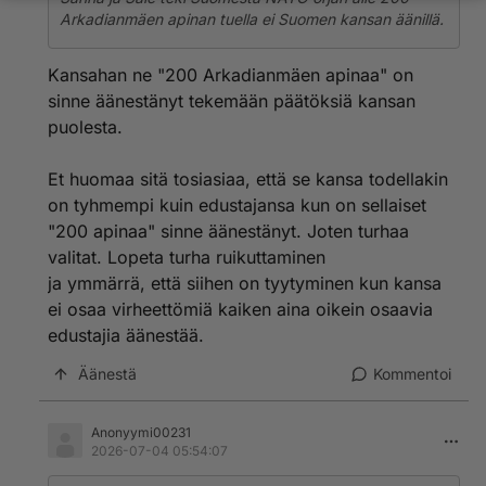
Arkadianmäen apinan tuella ei Suomen kansan äänillä.
Kansahan ne "200 Arkadianmäen apinaa" on
sinne äänestänyt tekemään päätöksiä kansan
puolesta.
Et huomaa sitä tosiasiaa, että se kansa todellakin
on tyhmempi kuin edustajansa kun on sellaiset
"200 apinaa" sinne äänestänyt. Joten turhaa
valitat. Lopeta turha ruikuttaminen
ja ymmärrä, että siihen on tyytyminen kun kansa
ei osaa virheettömiä kaiken aina oikein osaavia
edustajia äänestää.
Äänestä
Kommentoi
Anonyymi00231
2026-07-04 05:54:07