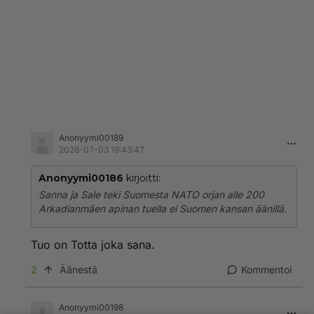
Anonyymi00189
2026-07-03 19:43:47
Anonyymi00186
kirjoitti:
Sanna ja Sale teki Suomesta NATO orjan alle 200
Arkadianmäen apinan tuella ei Suomen kansan äänillä.
Tuo on Totta joka sana.
2
Äänestä
Kommentoi
Anonyymi00198