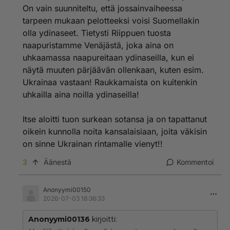
Mutta ei venäjä voi aloittaa ydinsotaa pikku
On vain suunniteltu, että jossainvaiheessa
paukuilla,koska ninhin voidaan vastata ja niitä voi
tarpeen mukaan pelotteeksi voisi Suomellakin
torjua jne...
olla ydinaseet. Tietysti Riippuen tuosta
Tuon on Venäjän propakandaa ja hämäystä.
Jos Venäjä ampuu ensin se ampuu isolla Sarmatilla
naapuristamme Venäjästä, joka aina on
länsieurooppaan jolloin koko länsieurooppa tuhoutuu
uhkaamassa naapureitaan ydinaseilla, kun ei
yhdellä iskulla.
näytä muuten pärjäävän ollenkaan, kuten esim.
Siihen ei kukaan vastaa se on aivan varma asia koko
Ukrainaa vastaan! Raukkamaista on kuitenkin
maailmalla on paskat housuissa kun yhdellä iskulla
uhkailla aina noilla ydinaseilla!
katoaa euroopasta 6 pääkaupunkia ja Nato ja Euro ja
Eu jne...
Sarmattia ei voi edes torjua millään nyky järjestelmillä.
Itse aloitti tuon surkean sotansa ja on tapattanut
Se on kauhea ase.
oikein kunnolla noita kansalaisiaan, joita väkisin
on sinne Ukrainan rintamalle vienyt!!
Ehköä Medjeevew tarkoitti sitä että suomen valtion
johto itse suuntasi Venäjän ydinaseita Suomeen niiden
3
Äänestä
Kommentoi
ydinase uhkauksien takia...tämähän oli selvä asia jo
ennalta että näin käy.
Aivan hullua ja järjetöntä alkaa pienen Suomen
Anonyymi00150
uhkaileen ydinaseilla joita meillä ei edes oleeikä ole
2026-07-03 18:36:33
varaa ostaa. vielä maata joka on maailman ydinase
kunkku !
Anonyymi00136
kirjoitti:
On meillä tyhmät päättäjät !