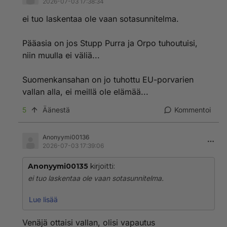
2026-07-03 17:38:34
ei tuo laskentaa ole vaan sotasunnitelma.
Pääasia on jos Stupp Purra ja Orpo tuhoutuisi,
niin muulla ei väliä...
Suomenkansahan on jo tuhottu EU-porvarien
vallan alla, ei meillä ole elämää...
5
Äänestä
Kommentoi
Anonyymi00136
2026-07-03 17:39:06
Anonyymi00135
kirjoitti:
ei tuo laskentaa ole vaan sotasunnitelma.
Pääasia on jos Stupp Purra ja Orpo tuhoutuisi, niin
Lue lisää
muulla ei väliä...
Venäjä ottaisi vallan, olisi vapautus