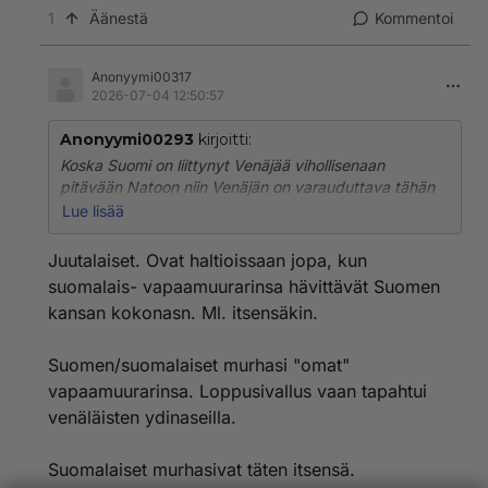
1
Äänestä
Kommentoi
Anonyymi00317
2026-07-04 12:50:57
Anonyymi00293
kirjoitti:
Koska Suomi on liittynyt Venäjää vihollisenaan
pitävään Natoon niin Venäjän on varauduttava tähän
sotaliiton arvaamattomaan käytökseen.
Lue lisää
Sodan vaaran ollessa äärimmäinen Suomen
tuhoutuminen on täysin mahdollista. Ei tarvitse kuin
Juutalaiset. Ovat haltioissaan jopa, kun
lähettää joku ohjus tai vastaava Pietaria kohden ja
suomalais- vapaamuurarinsa hävittävät Suomen
vasteaika on äärimmäisen pieni niin vastaisku lähtee
kansan kokonasn. Ml. itsensäkin.
siltä istumalta. Suomesta jää vain säteilevä paskakasa.
Mahtaa orpo, Mariini ja Stupido olla tyytyväisiä kun
Suomen/suomalaiset murhasi "omat"
ovat saaneet Suomen muutettua tulevaksi
vapaamuurarinsa. Loppusivallus vaan tapahtui
taistelukentäksi kaukana EUn suurista maista. Myös
venäläisten ydinaseilla.
USAlle Suomi kelpaa mainiosti taistelukentän rooliin.
Suomalaiset murhasivat täten itsensä.
Natoon liittymisen jälkeen meille toitotetaan