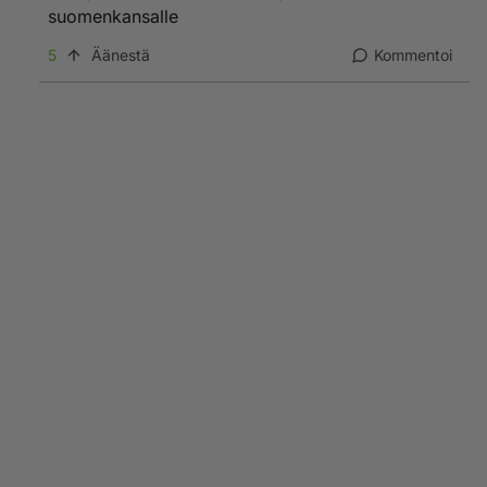
Suomenkansahan on jo tuhottu EU-porvarien vallan
suomenkansalle
alla, ei meillä ole elämää...
5
Äänestä
Kommentoi