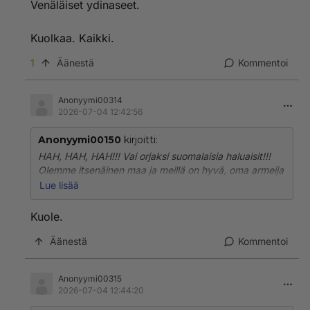
Venäläiset ydinaseet.
aina noilla ydinaseilla!
Itse aloitti tuon surkean sotansa ja on tapattanut oikein
Kuolkaa. Kaikki.
kunnolla noita kansalaisiaan, joita väkisin on sinne
1
Äänestä
Kommentoi
Ukrainan rintamalle vienyt!!
Anonyymi00314
2026-07-04 12:42:56
Anonyymi00150
kirjoitti:
HAH, HAH, HAH!!! Vai orjaksi suomalaisia haluaisit!!!
Olemme itsenäinen maa ja meillä on hyvä, oma armeija
ja lisäksi meillä on NATON suoja olemassa! Taitaa
Lue lisää
ollam parempi, että ryssä pitää pienempää ääntä! Ei
tuo hyökkäys Ukrainaan osoita oikein minkäänlaisia
Kuole.
taitoja sotia sukulaiskansaa vastaan! Onneksi tuo
Sukulaiskansa on taitava kehittämään aina vain
Äänestä
Kommentoi
tehokkaimia Droneja, joilla saa pian Putinin joukot
alistettua ja laittamaan loput raukkasotilaista
Anonyymi00315
kotimaahansa, rampoja taitavat kaikki olla!!
2026-07-04 12:44:20