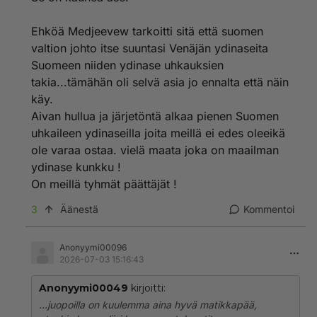
Ehköä Medjeevew tarkoitti sitä että suomen
valtion johto itse suuntasi Venäjän ydinaseita
Suomeen niiden ydinase uhkauksien
takia...tämähän oli selvä asia jo ennalta että näin
käy.
Aivan hullua ja järjetöntä alkaa pienen Suomen
uhkaileen ydinaseilla joita meillä ei edes oleeikä
ole varaa ostaa. vielä maata joka on maailman
ydinase kunkku !
On meillä tyhmät päättäjät !
3
Äänestä
Kommentoi
Anonyymi00096
2026-07-03 15:16:43
Anonyymi00049
kirjoitti:
...juopoilla on kuulemma aina hyvä matikkapää,