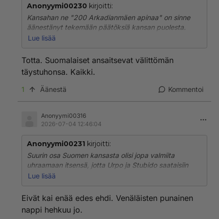
Anonyymi00230
kirjoitti:
Kansahan ne "200 Arkadianmäen apinaa" on sinne
äänestänyt tekemään päätöksiä kansan puolesta.
Lue lisää
Et huomaa sitä tosiasiaa, että se kansa todellakin on
tyhmempi kuin edustajansa kun on sellaiset "200
Totta. Suomalaiset ansaitsevat välittömän
apinaa" sinne äänestänyt. Joten turhaa valitat. Lopeta
täystuhonsa. Kaikki.
turha ruikuttaminen
ja ymmärrä, että siihen on tyytyminen kun kansa ei
1
Äänestä
Kommentoi
osaa virheettömiä kaiken aina oikein osaavia edustajia
äänestää.
Anonyymi00316
2026-07-04 12:46:04
Anonyymi00231
kirjoitti:
Suurin osa Suomen kansasta olisi jopa valmiita
uhraamaan itsensä, jotta Urpo ja Stubido saataisiin
poistettua. Mutta suurin osa varmaan haluaisi nähdä
Lue lisää
että heitä myös rankaistaan, eikä vaan päästettäisi
helpolla jossain ohjusiskussa.
Eivät kai enää edes ehdi. Venäläisten punainen
nappi hehkuu jo.