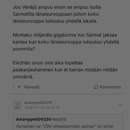
Jos Venäjä ampuu ensin se ampuu isolla
Mutta ei venäjä voi aloittaa ydinsotaa pikku
Sarmatilla länsieurooppaan jolloin koko
paukuilla,koska ninhin voidaan vastata ja niitä voi
länsieurooppa tuhoutuu yhdellä iskulla.
torjua jne...
Tuon on Venäjän propakandaa ja hämäystä.
Jos Venäjä ampuu ensin se ampuu isolla Sarmatilla
Montako miljardia gigatonnia tuo Sarmat jaksaa
länsieurooppaan jolloin koko länsieurooppa tuhoutuu
kantaa kun koko länsieurooppa tuhoutuu yhdellä
yhdellä iskulla.
pommilla?
Siihen ei kukaan vastaa se on aivan varma asia koko
maailmalla on paskat housuissa kun yhdellä iskulla
Eiköhän sinun olisi aika lopettaa
katoaa euroopasta 6 pääkaupunkia ja Nato ja Euro ja
Eu jne...
paskanjauhaminen kun et kerran mistään mitään
Sarmattia ei voi edes torjua millään nyky järjestelmillä.
ymmärrä.
Se on kauhea ase.
1
Äänestä
Kommentoi
Ehköä Medjeevew tarkoitti sitä että suomen valtion
johto itse suuntasi Venäjän ydinaseita Suomeen niiden
Anonyymi00279
ydinase uhkauksien takia...tämähän oli selvä asia jo
2026-07-04 10:37:18
ennalta että näin käy.
Aivan hullua ja järjetöntä alkaa pienen Suomen
Anonyymi00230
kirjoitti:
uhkaileen ydinaseilla joita meillä ei edes oleeikä ole
Kansahan ne "200 Arkadianmäen apinaa" on sinne
varaa ostaa. vielä maata joka on maailman ydinase