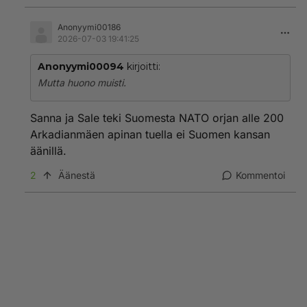
ydinase uhkauksien takia...tämähän oli selvä asia jo
ennalta että näin käy.
Anonyymi00186
Aivan hullua ja järjetöntä alkaa pienen Suomen
2026-07-03 19:41:25
uhkaileen ydinaseilla joita meillä ei edes oleeikä ole
varaa ostaa. vielä maata joka on maailman ydinase
Anonyymi00094
kirjoitti:
kunkku !
Mutta huono muisti.
On meillä tyhmät päättäjät !
Sanna ja Sale teki Suomesta NATO orjan alle 200
Arkadianmäen apinan tuella ei Suomen kansan
äänillä.
2
Äänestä
Kommentoi