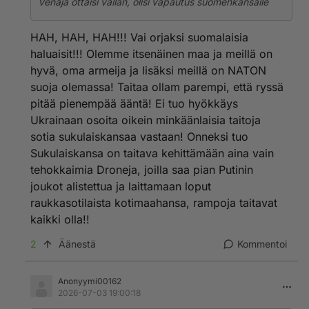
Venäjä ottaisi vallan, olisi vapautus suomenkansalle
HAH, HAH, HAH!!! Vai orjaksi suomalaisia
haluaisit!!! Olemme itsenäinen maa ja meillä on
hyvä, oma armeija ja lisäksi meillä on NATON
suoja olemassa! Taitaa ollam parempi, että ryssä
pitää pienempää ääntä! Ei tuo hyökkäys
Ukrainaan osoita oikein minkäänlaisia taitoja
sotia sukulaiskansaa vastaan! Onneksi tuo
Sukulaiskansa on taitava kehittämään aina vain
tehokkaimia Droneja, joilla saa pian Putinin
joukot alistettua ja laittamaan loput
raukkasotilaista kotimaahansa, rampoja taitavat
kaikki olla!!
2
Äänestä
Kommentoi
Anonyymi00162
2026-07-03 19:00:18