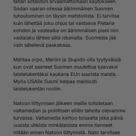
tähän sotaliiton arvaamattomaan käytökseen.
torjua jne...
Sodan vaaran ollessa äärimmäinen Suomen
Tuon on Venäjän propakandaa ja hämäystä.
Jos Venäjä ampuu ensin se ampuu isolla Sarmatilla
tuhoutuminen on täysin mahdollista. Ei tarvitse
länsieurooppaan jolloin koko länsieurooppa tuhoutuu
kuin lähettää joku ohjus tai vastaava Pietaria
yhdellä iskulla.
kohden ja vasteaika on äärimmäisen pieni niin
Siihen ei kukaan vastaa se on aivan varma asia koko
vastaisku lähtee siltä istumalta. Suomesta jää
maailmalla on paskat housuissa kun yhdellä iskulla
vain säteilevä paskakasa.
katoaa euroopasta 6 pääkaupunkia ja Nato ja Euro ja
Eu jne...
Sarmattia ei voi edes torjua millään nyky järjestelmillä.
Mahtaa orpo, Mariini ja Stupido olla tyytyväisiä
Se on kauhea ase.
kun ovat saaneet Suomen muutettua tulevaksi
taistelukentäksi kaukana EUn suurista maista.
Ehköä Medjeevew tarkoitti sitä että suomen valtion
Myös USAlle Suomi kelpaa mainiosti
johto itse suuntasi Venäjän ydinaseita Suomeen niiden
ydinase uhkauksien takia...tämähän oli selvä asia jo
taistelukentän rooliin.
ennalta että näin käy.
Aivan hullua ja järjetöntä alkaa pienen Suomen
Natoon liittymisen jälkeen meille toitotetaan
uhkaileen ydinaseilla joita meillä ei edes oleeikä ole
valtamedian ja poliittisen eliitin taholta olevamme
varaa ostaa. vielä maata joka on maailman ydinase
turvassa. Valtamedia kertoo toisaalta joka päivä
kunkku !
On meillä tyhmät päättäjät !
uusista uhkista minkälaisista emme tienneet
mitään ennen Natoon liittymistä. Nato tarvitsee