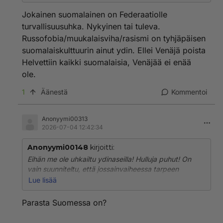
Jokainen suomalainen on Federaatiolle
turvallisuusuhka. Nykyinen tai tuleva.
Russofobia/muukalaisviha/rasismi on tyhjäpäisen
suomalaiskulttuurin ainut ydin. Ellei Venäjä poista
Helvettiin kaikki suomalaisia, Venäjää ei enää
ole.
1
Äänestä
Kommentoi
Anonyymi00313
2026-07-04 12:42:34
Anonyymi00148
kirjoitti:
Eihän me ole uhkailtu ydinaseilla! Hulluja puhut! On
vain suunniteltu, että jossainvaiheessa tarpeen
mukaan pelotteeksi voisi Suomellakin olla ydinaseet.
Lue lisää
Tietysti Riippuen tuosta naapuristamme Venäjästä,
joka aina on uhkaamassa naapureitaan ydinaseilla, kun
Parasta Suomessa on?
ei näytä muuten pärjäävän ollenkaan, kuten esim.
Ukrainaa vastaan! Raukkamaista on kuitenkin uhkailla