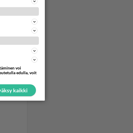
ttäminen voi
utetulla edulla, voit
äksy kaikki