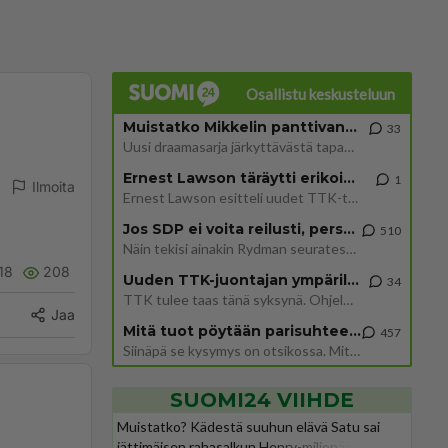
Osallistu keskusteluun
Muistatko Mikkelin panttivankidraaman?
33
Uusi draamasarja järkyttävästä tapauksesta on tulossa. Tositapahtumiin perustuva sarja ammentaa vuoden 1986 Mikkelin pan
Ernest Lawson täräytti erikoisen heiton TTK-lehdistötilaisuudessa: " Onko tässä tarkoituksena...?"
1
Ilmoita
Ernest Lawson esitteli uudet TTK-tähtioppilaat ja opettajat torstaina 6.8. lehdistölle. Tulevalla kaudella on yksi hausk
Jos SDP ei voita reilusti, persut kumoavat demokratian Suomesta
510
Näin tekisi ainakin Rydman seuratessaan idolinsa Trumpin mallia https://www.is.fi/politiikka/art-2000012187244.html
18
208
Uuden TTK-juontajan ympärillä epätietoisuus sakenee - Nyt MTV hämmentää soppaa
34
TTK tulee taas tänä syksynä. Ohjelman uudet tähtioppilaat julkistetaan torstaina 6. elokuuta klo 14 alkavassa lehdistö
Jaa
Mitä tuot pöytään parisuhteessa?
457
Siinäpä se kysymys on otsikossa. Mitäpä siis tuot/toisit pöytään parisuhteessa? Oletko mies vai nainen? Koetko sen mitä
SUOMI24 VIIHDE
Muistatko? Kädestä suuhun elävä Satu sai
jättimäisen rahasalkun Henry-miljonääriltä