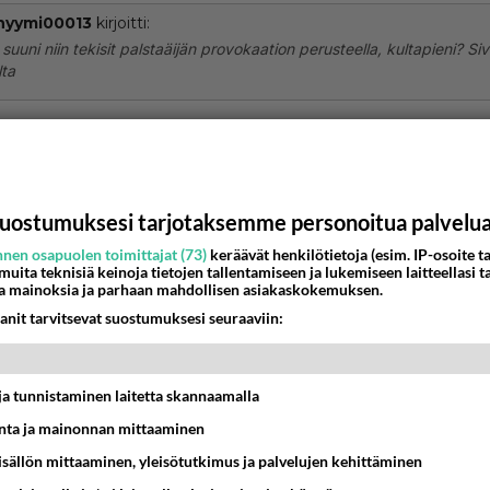
nyymi00013
kirjoitti:
 suuni niin tekisit palstaäijän provokaation perusteella, kultapieni? Si
lta
mutta niin, kerro toki Kuuleva hörökorva. Käy vanhaksi täm
nestä
K
uostumuksesi tarjotaksemme personoitua palvelu
nyymi00002
-07-08 17:46:37
nen osapuolen toimittajat (73)
keräävät henkilötietoja (esim. IP-osoite ta
 muita teknisiä keinoja tietojen tallentamiseen ja lukemiseen laitteellasi t
a mainoksia ja parhaan mahdollisen asiakaskokemuksen.
 kun olen sellaisen kanssa kihloissa.😉
anit tarvitsevat suostumuksesi seuraaviin:
estä
K
t ja tunnistaminen laitetta skannaamalla
ta ja mainonnan mittaaminen
sisällön mittaaminen, yleisötutkimus ja palvelujen kehittäminen