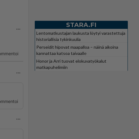
STARA.FI
Lentomatkustajan laukusta löytyi varastettuja
historiallisia tykinkuulia
Perseidit hipovat maapalloa – näinä aikoina
kannattaa katsoa taivaalle
ommentoi
Honor ja Arri tuovat elokuvatyökalut
matkapuhelimiin
ommentoi