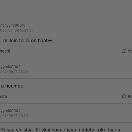
Anonyymi00010
026-07-08 18:29:51
 milloin teillä on häät☀️
nestä
K
nyymi00003
-07-08 17:48:29
t a houmou
estä
K
nyymi00004
-07-08 17:49:59
 Ei saa yleistää. Ei yksi huono jyvä mädätä koko laaria.