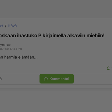
et
Ikävä
skaan ihastuko P kirjaimella alkaviin miehiin!
ymi-ap
07-08 17:44:28
an harmia elämään...
ä
Kommentoi