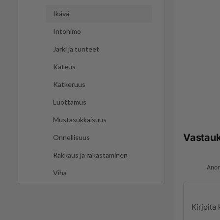
Ikävä
Intohimo
Järki ja tunteet
Kateus
Katkeruus
Luottamus
Mustasukkaisuus
Vastau
Onnellisuus
Rakkaus ja rakastaminen
Anon
Viha