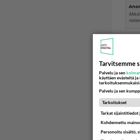
Ano
Miksi
naise
Sinä* 
Ää
Tarvitsemme s
Ano
2026
Palvelu ja sen
kolman
käyttäen evästeitä ja
tarkoituksenmukaisi
Tiedän,
Palvelu ja sen kumpp
Ään
Tarkoitukset
Tarkat sijaintitiedo
Kohdennettu mainon
Personoitu sisältö, 