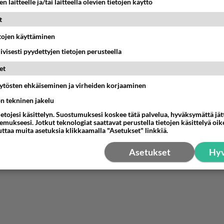
n laitteelle ja/tai laitteella olevien tietojen käyttö
t
etojen käyttäminen
iivisesti pyydettyjen tietojen perusteella
et
äytösten ehkäiseminen ja virheiden korjaaminen
ön tekninen jakelu
ietojesi käsittelyn. Suostumuksesi koskee tätä palvelua, hyväksymättä jä
mukseesi. Jotkut teknologiat saattavat perustella tietojen käsittelyä oike
uttaa muita asetuksia klikkaamalla "Asetukset" linkkiä.
Asetukset
Hyv