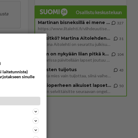
Osallistu keskusteluun
vusta
Martinan bisneksillä ei mene hyvin
327
https://www.iltalehti.fi/viihdeuutiset/a/c46da6ab-340f-4790-aaa7-0865eed2336 Yrityksen konkurssihakemus on tullut kärä
äkin jo
Tiesitkö? Martina Aitolehden isäpuoli on tämä suosittu laulaja
31
Martina Aitolehti on seurattu julkisuuden henkilö. Lähipiiriin mahtuu muitakin tunnettuja henkilöitä. Tiesitkö, että Ma
ommentoi
2 km on nykyään liian pitkä koulumatka
104
Hesarissa päivitellään lapset joutuu nyt kulkemaan 2 km kouluun jösses. Ruostefillarilla tuo matka menee vaikka miten äk
a
Miesten tuijotus
43
i laitetunniste)
Mutta mies vain tuijottaa, siinä vaiheessa käännän itse pään pois. Mikä juttu? Yleensä jos joku tuijottaa tai katsoo, hä
arjotakseen sinulle
Uusioperheen aikuiset lapset tyhjentää jääkaapin käydessään
50
Miten selvittäisitte seuraavan ongelman, meillä on uusioperhe, minulla teini-ikäiset lapset ja puolisolla aikuiset, jotk
ommentoi