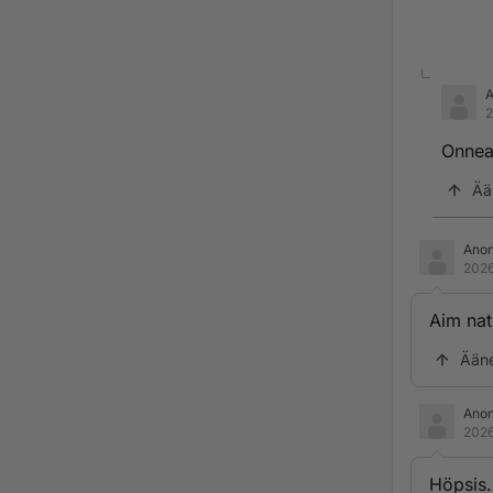
2
Onnea,
Ää
Ano
2026
Aim na
Ään
Ano
2026
Höpsis.