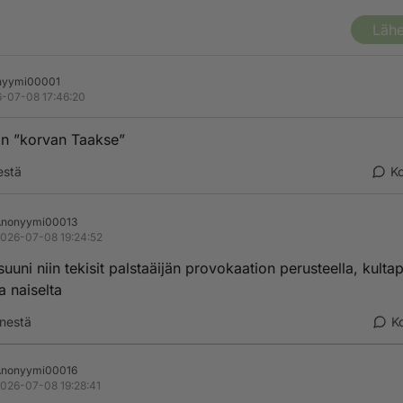
Lähe
nyymi00001
-07-08 17:46:20
än ”korvan Taakse”
estä
K
Anonyymi00013
026-07-08 19:24:52
suuni niin tekisit palstaäijän provokaation perusteella, kultap
a naiselta
nestä
K
Anonyymi00016
026-07-08 19:28:41