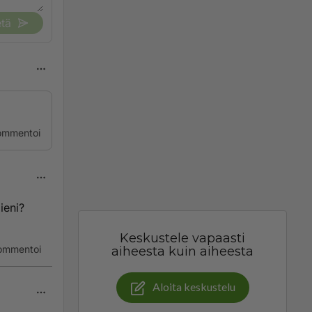
tä
ommentoi
ieni?
Keskustele vapaasti
ommentoi
aiheesta kuin aiheesta
Aloita keskustelu