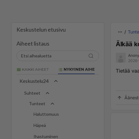
Keskustelun etusivu
Tunte
Aiheet listaus
Älkää ko
Anony
2026-
KAIKKI AIHEET
NYKYINEN AIHE
Tietää va
Keskustelu24
Suhteet
Äänest
Tunteet
Haluttomuus
Häpeä
Ihastuminen