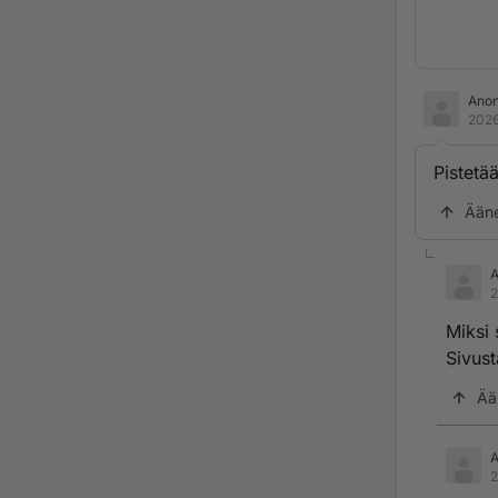
Ano
2026
Pistetä
Ään
2
Miksi 
Sivust
Ää
2