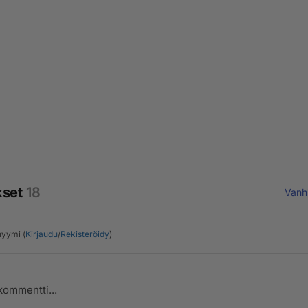
kset
18
Vanh
yymi (
Kirjaudu
/
Rekisteröidy
)