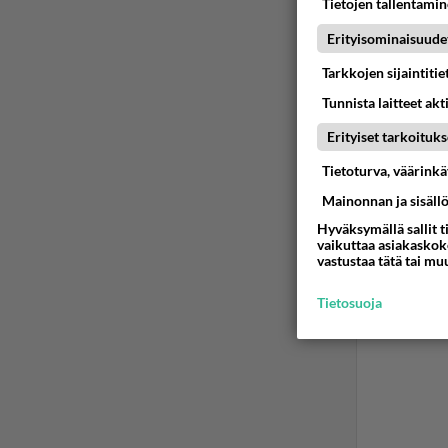
Tietojen tallentamine
Erityisominaisuude
Tarkkojen sijaintiti
Tunnista laitteet akt
Erityiset tarkoituks
Tietoturva, väärink
Mainonnan ja sisäll
Hyväksymällä sallit t
vaikuttaa asiakaskoke
vastustaa tätä tai mu
Tietosuoja