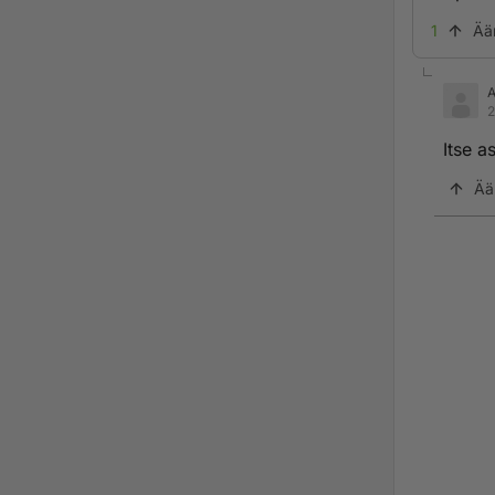
1
Ää
2
Itse a
Ää