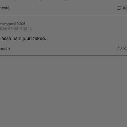
nestä
K
Anonyymi00006
026-07-08 17:55:10
siassa näin juuri tekee.
nestä
K