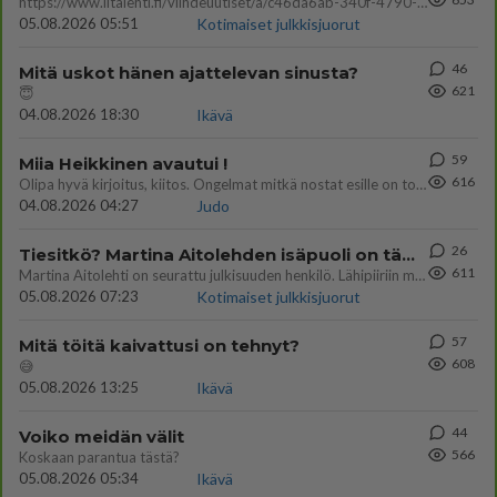
https://www.iltalehti.fi/viihdeuutiset/a/c46da6ab-340f-4790-aaa7-0865eed2336 Yrityksen konkurssihakemus on tullut kärä
05.08.2026 05:51
Kotimaiset julkkisjuorut
46
Mitä uskot hänen ajattelevan sinusta?
621
😇
04.08.2026 18:30
Ikävä
59
Miia Heikkinen avautui !
616
Olipa hyvä kirjoitus, kiitos. Ongelmat mitkä nostat esille on todellisia ja tämä ylimielisyys totta ja se näkyy kaikessa
04.08.2026 04:27
Judo
26
Tiesitkö? Martina Aitolehden isäpuoli on tämä suosittu laulaja
611
Martina Aitolehti on seurattu julkisuuden henkilö. Lähipiiriin mahtuu muitakin tunnettuja henkilöitä. Tiesitkö, että Ma
05.08.2026 07:23
Kotimaiset julkkisjuorut
57
Mitä töitä kaivattusi on tehnyt?
608
😅
05.08.2026 13:25
Ikävä
44
Voiko meidän välit
566
Koskaan parantua tästä?
05.08.2026 05:34
Ikävä