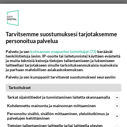
Risto
2001-01-13 02:22:00
Tarvitsemme suostumuksesi tarjotaksemme
VTO
kirjoitti:
personoitua palvelua
2-litrainen V6-turbo ei ole enää Suomen hinnastossa
Palvelu ja sen
kolmannen osapuolen toimittajat (73)
keräävät
enkä ainakaan minä ole sellaista Suomenkilpisenä
henkilötietoja (esim. IP-osoite tai laitetunniste) käyttäen evästeitä
nähnyt.
ja muita teknisiä keinoja tietojen tallentamiseen ja lukemiseen
laitteellasi tarjotakseen sinulle tarkoituksenmukaisia mainoksia
ja parhaan mahdollisen asiakaskokemuksen.
Kyllä niitä jokunen suomessa on. Esim.
Palvelu ja sen kumppanit tarvitsevat suostumuksesi seuraaviin:
tuulilasissa esittelyssä aikanaan ollut 166 2.0 V6
turbo oli suomi-auto, eli suomen rekisterissä.
Tarkoitukset
Tarkat sijaintitiedot ja tunnistaminen laitetta skannaamalla
Nyt malli on tosiaan jäänyt pois ohjelmasta.
Kohdennettu mainonta ja mainonnan mittaaminen
Äänestä
Kommentoi
Personoitu sisältö, sisällön mittaaminen, yleisötutkimus ja
palvelujen kehittäminen
164Qv+man.
Tietojen tallentaminen laitteelle ja/tai laitteella olevien