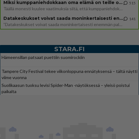
Miksi kumppaniehdokkaan oma elämä on teille ongelma?
515
Täällä monesti kuulee vaatimuksia siitä, että kumppaniehdokkaalla ei saisi olla lemmikkejä, lapsia, kavereita, eksiä, su
Datakeskukset voivat saada moninkertaisesti enemmän palautuksia kuin mitä ne maksavat veroja
141
”Datakeskukset voivat saada moninkertaisesti enemmän palautuksia kuin mitä ne maksavat veroja”, sanoo professori Jussi K
STARA.FI
Hämeensillan patsaat puettiin suomirockiin
Tampere City Festival tekee viikonloppuna ennätyksensä – tältä näytti
viime vuonna
Suolikaasun tuoksu levisi Spider-Man -näytöksessä – yleisö poistui
paikalta