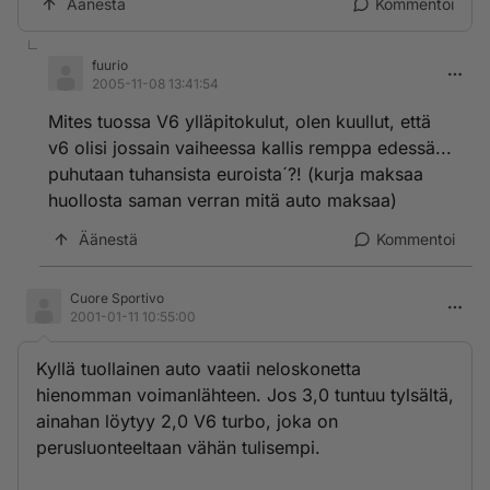
Äänestä
Kommentoi
fuurio
2005-11-08 13:41:54
Mites tuossa V6 ylläpitokulut, olen kuullut, että
v6 olisi jossain vaiheessa kallis remppa edessä...
puhutaan tuhansista euroista´?! (kurja maksaa
huollosta saman verran mitä auto maksaa)
Äänestä
Kommentoi
Cuore Sportivo
2001-01-11 10:55:00
Kyllä tuollainen auto vaatii neloskonetta
hienomman voimanlähteen. Jos 3,0 tuntuu tylsältä,
ainahan löytyy 2,0 V6 turbo, joka on
perusluonteeltaan vähän tulisempi.