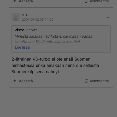
Äänestä
Kommentoi
VTO
2001-01-12 08:44:00
Risto
kirjoitti:
Minusta ainakaan 164:sta ei ole mitään pahaa
sanottavaa. Hyvä auto ajaa ja kestävä.
Jos jotain negatiivista pitäisi hakea, niin ehkä muotoilu
Lue lisää
on jo vähän vanhanaikainen, (siis kun vertaa nykyisiin
malleihin).
2-litrainen V6-turbo ei ole enää Suomen
hinnastossa enkä ainakaan minä ole sellaista
V6 2.0 turbo on tulinen kone 166:n nokalla, mutta se
Suomenkilpisenä nähnyt.
on nykyisistä V-moottoreistä teknisesti vanhanaikaisin
ja vapaastihengittävät uudet Alfan V kuutoset
Äänestä
Kommentoi
murisevat lupaavasti...