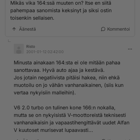
Mikäs vika 164:ssä muuten on? Itse en siitä
pahempaa sanomista keksinyt ja siksi ostin
toisenkin sellaisen.
Äänestä
Kommentoi
Risto
2001-01-12 02:42:00
Minusta ainakaan 164:sta ei ole mitään pahaa
sanottavaa. Hyvä auto ajaa ja kestävä.
Jos jotain negatiivista pitäisi hakea, niin ehkä
muotoilu on jo vähän vanhanaikainen, (siis kun
vertaa nykyisiin malleihin).
V6 2.0 turbo on tulinen kone 166:n nokalla,
mutta se on nykyisistä V-moottoreistä teknisesti
vanhanaikaisin ja vapaastihengittävät uudet Alfan
V kuutoset murisevat lupaavasti...