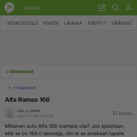
Valikko
KESKUSTELU
VIIHDE
LAINAA
TREFFIT
SÄÄNNÖT
Aihealueet
Italoautot
Alfa Romeo 166
Alfa vs. BMW
Ilmoita
2001-01-09 16:35:00
Millainen auto Alfa 166 mahtaisi olla? Jos ajatellaan,
että se on 164:n seuraaja, niin ei se ainakaan lupaile