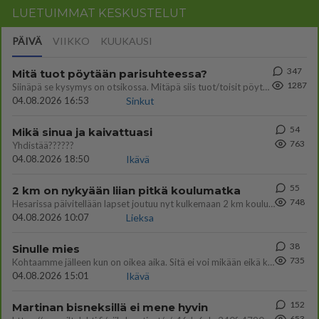
LUETUIMMAT KESKUSTELUT
PÄIVÄ
VIIKKO
KUUKAUSI
347
Mitä tuot pöytään parisuhteessa?
1287
Siinäpä se kysymys on otsikossa. Mitäpä siis tuot/toisit pöytään parisuhteessa? Oletko mies vai nainen? Koetko sen mitä
04.08.2026 16:53
Sinkut
54
Mikä sinua ja kaivattuasi
763
Yhdistää??????
04.08.2026 18:50
Ikävä
55
2 km on nykyään liian pitkä koulumatka
748
Hesarissa päivitellään lapset joutuu nyt kulkemaan 2 km kouluun jösses. Ruostefillarilla tuo matka menee vaikka miten äk
04.08.2026 10:07
Lieksa
38
Sinulle mies
735
Kohtaamme jälleen kun on oikea aika. Sitä ei voi mikään eikä kukaan estää <3 <3
04.08.2026 15:01
Ikävä
152
Martinan bisneksillä ei mene hyvin
653