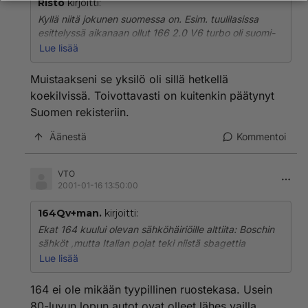
Risto
kirjoitti:
Kyllä niitä jokunen suomessa on. Esim. tuulilasissa
esittelyssä aikanaan ollut 166 2.0 V6 turbo oli suomi-
auto, eli suomen rekisterissä.
Lue lisää
Nyt malli on tosiaan jäänyt pois ohjelmasta.
Muistaakseni se yksilö oli sillä hetkellä
koekilvissä. Toivottavasti on kuitenkin päätynyt
Suomen rekisteriin.
Äänestä
Kommentoi
VTO
2001-01-16 13:50:00
164Qv+man.
kirjoitti:
Ekat 164 kuului olevan sähköhäiriöille alttiita: Boschin
sähköt ,mutta Italian pojat teki niistä sbagettia
kojetaulun alle??!
Lue lisää
Miten 164 ruostuu? tämän sais tietää parhaiten
varmaan katsastustoimistosta .Olen parilta käyttäjältä
164 ei ole mikään tyypillinen ruostekasa. Usein
kuullut ettei koteloista ainakaan?Ostomielessä
80-luvun lopun autot ovat olleet lähes vailla