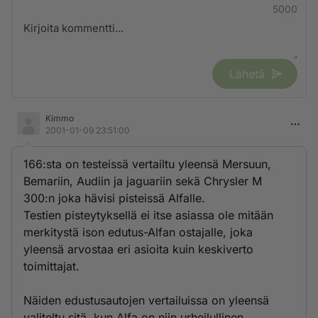
5000
Lähetä
Kimmo
2001-01-09 23:51:00
166:sta on testeissä vertailtu yleensä Mersuun,
Bemariin, Audiin ja jaguariin sekä Chrysler M
300:n joka hävisi pisteissä Alfalle.
Testien pisteytyksellä ei itse asiassa ole mitään
merkitystä ison edutus-Alfan ostajalle, joka
yleensä arvostaa eri asioita kuin keskiverto
toimittajat.
Näiden edustusautojen vertailuissa on yleensä
valiteltu sitä, kun Alfa on niin urheilullinen.