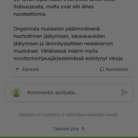
kysytään
lisäsuojausta, mutta ovat silti lähes
ruosteettomia.
Ongelmista muistaisin päälimmäisenä
huohottimen jäätymisen, takaiskareiden
jäätymisen ja lämmityslaitteen nestekierron
muutokset. Vähäisessä määrin myös
moottorinohjausjärjestelmässä esiintynyt vikoja.
Äänestä
Kommentoi
Kommentoi aloitusta...
Ketjusta on poistettu
0
sääntöjenvastaista viestiä.
Takaisin ylös