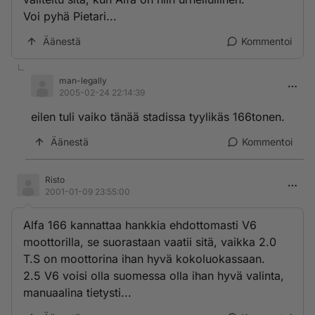
Voi pyhä Pietari...
Äänestä
Kommentoi
man-legally
2005-02-24 22:14:39
eilen tuli vaiko tänää stadissa tyylikäs 166tonen.
Äänestä
Kommentoi
Risto
2001-01-09 23:55:00
Alfa 166 kannattaa hankkia ehdottomasti V6
moottorilla, se suorastaan vaatii sitä, vaikka 2.0
T.S on moottorina ihan hyvä kokoluokassaan.
2.5 V6 voisi olla suomessa olla ihan hyvä valinta,
manuaalina tietysti...