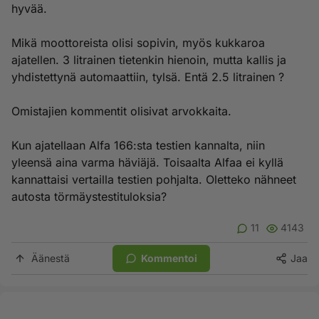
hyvää.
Mikä moottoreista olisi sopivin, myös kukkaroa
ajatellen. 3 litrainen tietenkin hienoin, mutta kallis ja
yhdistettynä automaattiin, tylsä. Entä 2.5 litrainen ?
Omistajien kommentit olisivat arvokkaita.
Kun ajatellaan Alfa 166:sta testien kannalta, niin
yleensä aina varma häviäjä. Toisaalta Alfaa ei kyllä
kannattaisi vertailla testien pohjalta. Oletteko nähneet
autosta törmäystestituloksia?
11
4143
Äänestä
Kommentoi
Jaa