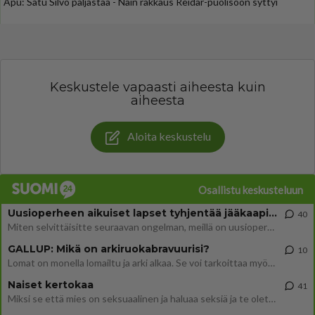
Apu: Satu Silvo paljastaa - Näin rakkaus Reidar-puolisoon syttyi
Keskustele vapaasti aiheesta kuin
aiheesta
Aloita keskustelu
Osallistu keskusteluun
Uusioperheen aikuiset lapset tyhjentää jääkaapin käydessään
40
Miten selvittäisitte seuraavan ongelman, meillä on uusioperhe, minulla teini-ikäiset lapset ja puolisolla aikuiset, jotk
GALLUP: Mikä on arkiruokabravuurisi?
10
Lomat on monella lomailtu ja arki alkaa. Se voi tarkoittaa myös sitä, että grillailut on grillattu ja palataan arjen ruo
Naiset kertokaa
41
Miksi se että mies on seksuaalinen ja haluaa seksiä ja te olette hänen mielestänne haluttava on vastenmielistä? Mikä sii