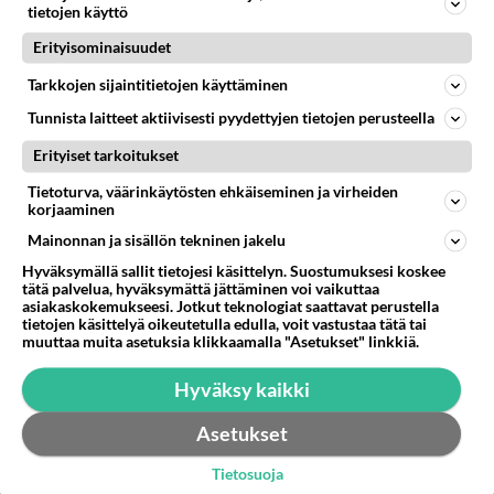
2001-01-16 11:57:00
tietojen käyttö
Erityisominaisuudet
Risto
kirjoitti:
Kyllä niitä jokunen suomessa on. Esim. tuulilasissa
Tarkkojen sijaintitietojen käyttäminen
esittelyssä aikanaan ollut 166 2.0 V6 turbo oli suomi-
Tunnista laitteet aktiivisesti pyydettyjen tietojen perusteella
auto, eli suomen rekisterissä.
Lue lisää
Erityiset tarkoitukset
Nyt malli on tosiaan jäänyt pois ohjelmasta.
Ekat 164 kuului olevan sähköhäiriöille alttiita:
Tietoturva, väärinkäytösten ehkäiseminen ja virheiden
Boschin sähköt ,mutta Italian pojat teki niistä
korjaaminen
sbagettia kojetaulun alle??!
Mainonnan ja sisällön tekninen jakelu
Miten 164 ruostuu? tämän sais tietää parhaiten
Hyväksymällä sallit tietojesi käsittelyn. Suostumuksesi koskee
varmaan katsastustoimistosta .Olen parilta
tätä palvelua, hyväksymättä jättäminen voi vaikuttaa
asiakaskokemukseesi. Jotkut teknologiat saattavat perustella
käyttäjältä kuullut ettei koteloista ainakaan?
tietojen käsittelyä oikeutetulla edulla, voit vastustaa tätä tai
Ostomielessä kysytään
muuttaa muita asetuksia klikkaamalla "Asetukset" linkkiä.
Äänestä
Kommentoi
Hyväksy kaikki
Asetukset
VTO
2001-01-16 13:45:00
Tietosuoja