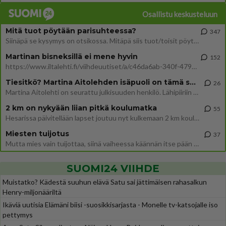
Osallistu keskusteluun
Mitä tuot pöytään parisuhteessa?
347
Siinäpä se kysymys on otsikossa. Mitäpä siis tuot/toisit pöytään parisuhteessa? Oletko mies vai nainen? Koetko sen mitä
Martinan bisneksillä ei mene hyvin
152
https://www.iltalehti.fi/viihdeuutiset/a/c46da6ab-340f-4790-aaa7-0865eed2336 Yrityksen konkurssihakemus on tullut kärä
Tiesitkö? Martina Aitolehden isäpuoli on tämä suosittu laulaja
26
Martina Aitolehti on seurattu julkisuuden henkilö. Lähipiiriin mahtuu muitakin tunnettuja henkilöitä. Tiesitkö, että Ma
2 km on nykyään liian pitkä koulumatka
55
Hesarissa päivitellään lapset joutuu nyt kulkemaan 2 km kouluun jösses. Ruostefillarilla tuo matka menee vaikka miten äk
Miesten tuijotus
37
Mutta mies vain tuijottaa, siinä vaiheessa käännän itse pään pois. Mikä juttu? Yleensä jos joku tuijottaa tai katsoo, hä
SUOMI24 VIIHDE
Muistatko? Kädestä suuhun elävä Satu sai jättimäisen rahasalkun
Henry-miljonääriltä
Ikäviä uutisia Elämäni biisi -suosikkisarjasta - Monelle tv-katsojalle iso
pettymys