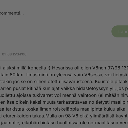
Lähe
-01-08 15:34:00
 aluksi millä koneella :) Hesarissa oli eilen V6nen 97/98 13
otain 80tkm. Ilmastointi on yleensä vain V6sessa, voi tietysti
estakin jos se on siihen otettu lisävarusteena. Kuuntele pitää
arren puslat kitinää kun ajat vaikka hidastetöyssyn yli, jos p
huollettu ajoissa tukivarret voi mennä vaihtoon (ei mitään hir
) en itse oikein keksi muuta tarkastettavaa no tietysti maalipi
aa tarkistaa koska ilman roiskeläppiä maalipinta kuluu aika
i eturenkaiden takaa.Mulla on 98 V6 eikä ylimääräisä käynt
orjaamolle, eiköhän hintaso huolloissa ole normaalitasoa ver