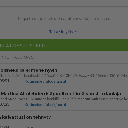
Ketjusta on poistettu
0
sääntöjenvastaista viestiä.
Takaisin ylös
MMAT KESKUSTELUT
IKKO
KUUKAUSI
bisneksillä ei mene hyvin
05:51
Kotimaiset julkkisjuorut
 Martina Aitolehden isäpuoli on tämä suosittu laulaja
07:23
Kotimaiset julkkisjuorut
ä kaivattusi on tehnyt?
13:25
Ikävä