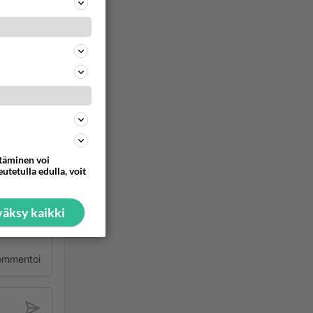
ommentoi
 Selvitä
utoa ei
yleensä
ttäminen voi
utetulla edulla, voit
taa
äksy kaikki
ommentoi