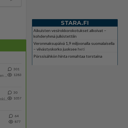
STARA.FI
Aikuisten vesirokkorokotukset alkoivat –
kohderyhmä julkistettiin
Veronmaksupäivä 1,9 miljoonalla suomalaisella
– viivästyskorko juoksee heti
Pörssisähkön hinta romahtaa torstaina
301
1283
https://www.iltalehti.fi/viihdeuutiset/a/c46da6ab-340f-4790-aaa7-0865eed2336 Yrityksen konkurssihakemus on tullut kärä
30
1057
Martina Aitolehti on seurattu julkisuuden henkilö. Lähipiiriin mahtuu muitakin tunnettuja henkilöitä. Tiesitkö, että Ma
64
877