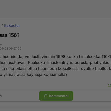
Italoautot
ssa 156?
ja
01-08 09:57:00
isi huomioida, vm luultavimmin 1998 koska hintaluokka 110
siihen asettuvan. Kuuluuko ilmastointi ym. perustarpeet vaki
oita mitä pitäisi ottaa huomioon kokeillessa, ovatko huollot ka
ko ylimääräisiä käyntejä korjaamolla?
ä
Kommentoi