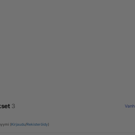
kset
3
Vanh
yymi (
Kirjaudu
/
Rekisteröidy
)