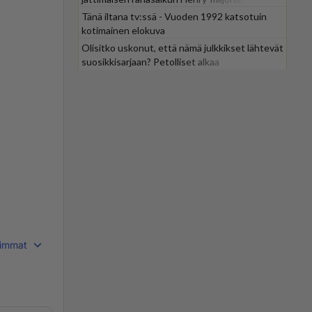
Tänä iltana tv:ssä - Vuoden 1992 katsotuin
kotimainen elokuva
Olisitko uskonut, että nämä julkkikset lähtevät
suosikkisarjaan? Petolliset alkaa
jättiyllätyksellä
immat