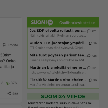
Osallistu keskusteluun
Jos SDP ei voita reilusti, persut kumoavat demokratian Suomesta
421
Näin tekisi ainakin Rydman seuratessaan idolinsa Trumpin mallia https://www.is.fi/politiikka/art-2000012187244.html
Uuden TTK-juontajan ympärillä epätietoisuus sakenee - Nyt MTV hämmentää soppaa
28
Ilmoita
TTK tulee taas tänä syksynä. Ohjelman uudet tähtioppilaat julkistetaan torstaina 6. elokuuta klo 14 alkavassa lehdistö
-130tkm
Mitä tuot pöytään parisuhteessa?
426
Siinäpä se kysymys on otsikossa. Mitäpä siis tuot/toisit pöytään parisuhteessa? Oletko mies vai nainen? Koetko sen mitä
ona? Onko
lliita ja
Martinan bisneksillä ei mene hyvin
301
https://www.iltalehti.fi/viihdeuutiset/a/c46da6ab-340f-4790-aaa7-0865eed2336 Yrityksen konkurssihakemus on tullut kärä
Tiesitkö? Martina Aitolehden isäpuoli on tämä suosittu laulaja
30
3
876
Martina Aitolehti on seurattu julkisuuden henkilö. Lähipiiriin mahtuu muitakin tunnettuja henkilöitä. Tiesitkö, että Ma
Jaa
SUOMI24 VIIHDE
Muistatko? Kädestä suuhun elävä Satu sai
jättimäisen rahasalkun Henry-miljonääriltä