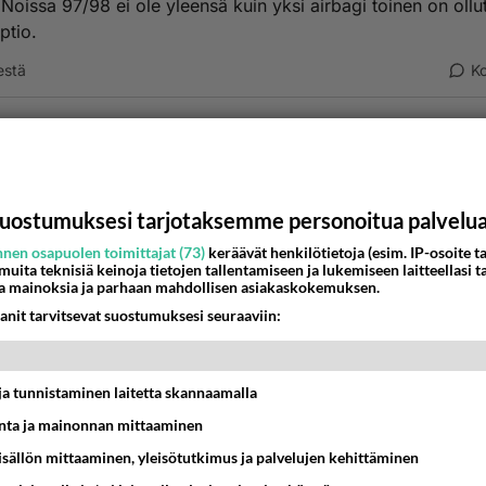
 Noissa 97/98 ei ole yleensä kuin yksi airbagi toinen on ollut
optio.
estä
K
-01-08 15:40:00
ointi on vakiona vain v6:ssa?
uostumuksesi tarjotaksemme personoitua palvelu
t eivät ole yhtään kalliinpia kuin muissakaan, melkeimpä
toin
nen osapuolen toimittajat (73)
keräävät henkilötietoja (esim. IP-osoite ta
 muita teknisiä keinoja tietojen tallentamiseen ja lukemiseen laitteellasi t
n otettavia asioita:
a mainoksia ja parhaan mahdollisen asiakaskokemuksen.
 äänet, kitinä etupään ylätukivarsista aiheuttaa tukivarren (
anit tarvitsevat suostumuksesi seuraaviin:
en ellei rasvata ajoissa
 varoitusvalo palaa koko ajan -> kuittaus maksaa väh. 250
peilien "varren" maali irtoaa kun alu hapettuu (pikku
t ja tunnistaminen laitetta skannaamalla
eluvirhe)
ta ja mainonnan mittaaminen
ljynkulutus taitaa olla ihan normaalia
en saranoiden stopparit eivät ota riittävän ajoissa (menee
sisällön mittaaminen, yleisötutkimus ja palvelujen kehittäminen
en takuuajan jälkeenkin)