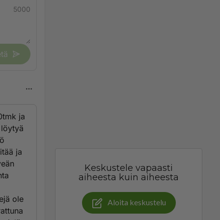
5000
tä
0tmk ja
 löytyä
kö
itää ja
veän
Keskustele vapaasti
nta
aiheesta kuin aiheesta
ejä ole
Aloita keskustelu
rattuna