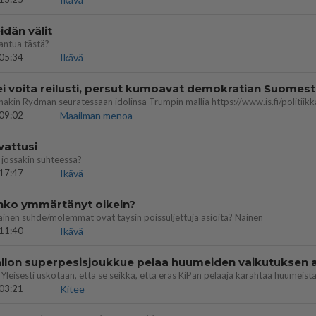
dän välit
antua tästä?
05:34
Ikävä
ei voita reilusti, persut kumoavat demokratian Suomes
09:02
Maailman menoa
vattusi
jossakin suhteessa?
17:47
Ikävä
enko ymmärtänyt oikein?
ainen suhde/molemmat ovat täysin poissuljettuja asioita? Nainen
11:40
Ikävä
03:21
Kitee