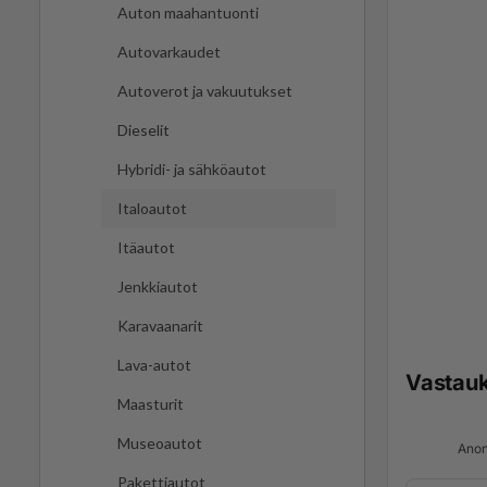
Auton maahantuonti
Autovarkaudet
Autoverot ja vakuutukset
Dieselit
Hybridi- ja sähköautot
Italoautot
Itäautot
Jenkkiautot
Karavaanarit
Lava-autot
Vastau
Maasturit
Museoautot
Anon
Pakettiautot