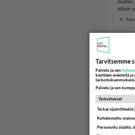
muihin.
silloin 
Ään
V6
2001
-ilmast
Tarvitsemme s
-huollo
päinvas
Palvelu ja sen
kolman
käyttäen evästeitä ja
Huomioo
tarkoituksenmukaisi
-alustan
Palvelu ja sen kumpp
uusimis
-airbag
Tarkoitukset
-tausta
Tarkat sijaintitiedo
suunnitt
Kohdennettu mainon
-pieni ö
-etuovi
Personoitu sisältö, 
takuuse