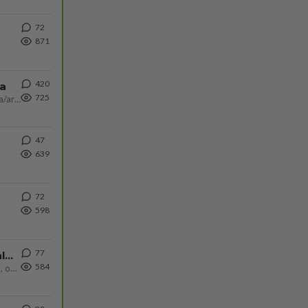
72
871
420
ta
725
Näin tekisi ainakin Rydman seuratessaan idolinsa Trumpin mallia https://www.is.fi/politiikka/art-2000012187244.html
47
639
72
598
77
Kiteen Pallon superpesisjoukkue pelaa huumeiden vaikutuksen alaisena
584
Huumerikos. Yleisesti uskotaan, että se seikka, että eräs KiPan pelaaja kärähtää huumeista, on vain jäävuoren huippu. M