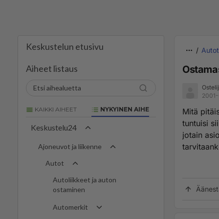
Keskustelun etusivu
Autot
Aiheet listaus
Ostama
Osteli
2001-
KAIKKI AIHEET
NYKYINEN AIHE
Mitä pitä
tuntuisi 
Keskustelu24
jotain asi
tarvitaan
Ajoneuvot ja liikenne
Autot
Autoliikkeet ja auton
Äänest
ostaminen
Automerkit