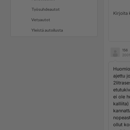
Työsuhdeautot
Vetyautot
Yleistä autoilusta
156
2001
Huomioi
ajettu j
2litras
etutukiv
ei ole 
kalliita
kannatt
nopeast
ollut k