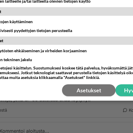
n laitteelle ja/tai laitteella olevien tietojen käyttö
estä
K
t
etojen käyttäminen
e
-01-09 23:28:00
iivisesti pyydettyjen tietojen perusteella
et
la summalla saa -97 ja -98 malleista 4-sylinterisiä versioita.
lut leasing-auto, niitä oli paljon alkupään 156:sta. Vuokra-a
äytösten ehkäiseminen ja virheiden korjaaminen
e pidetty niin kuin omaa, eli lainavehkeeseen suhtaudutaan 
ön tekninen jakelu
itämättömämmin.
ietojesi käsittelyn. Suostumuksesi koskee tätä palvelua, hyväksymättä jä
mukseesi. Jotkut teknologiat saattavat perustella tietojen käsittelyä oike
uttaa muita asetuksia klikkaamalla "Asetukset" linkkiä.
asta riippuen yksilöissä saattaa olla paljonkin eroa ja kannat
isäksi kiinnittää huomiota yksityiskohtiin.
Asetukset
Hyv
a alkuvuonna -98 autoissa oli joitain pieniä, (ei isoja)
uteja, joita ei -99 autoissa enää löytynyt.
estä
K
Kommentoi aloitusta...