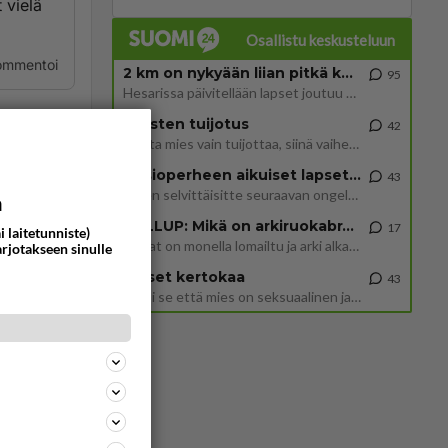
 vielä
Osallistu keskusteluun
ommentoi
2 km on nykyään liian pitkä koulumatka
95
Hesarissa päivitellään lapset joutuu nyt kulkemaan 2 km kouluun jösses. Ruostefillarilla tuo matka menee vaikka miten äk
Miesten tuijotus
42
Mutta mies vain tuijottaa, siinä vaiheessa käännän itse pään pois. Mikä juttu? Yleensä jos joku tuijottaa tai katsoo, hä
Uusioperheen aikuiset lapset tyhjentää jääkaapin käydessään
43
Miten selvittäisitte seuraavan ongelman, meillä on uusioperhe, minulla teini-ikäiset lapset ja puolisolla aikuiset, jotk
a
GALLUP: Mikä on arkiruokabravuurisi?
17
i laitetunniste)
Lomat on monella lomailtu ja arki alkaa. Se voi tarkoittaa myös sitä, että grillailut on grillattu ja palataan arjen ruo
arjotakseen sinulle
varsien)
Naiset kertokaa
43
Miksi se että mies on seksuaalinen ja haluaa seksiä ja te olette hänen mielestänne haluttava on vastenmielistä? Mikä sii
mk