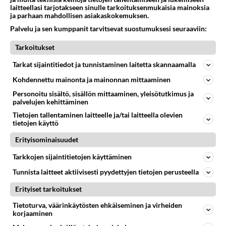
Uudet Alfat ovat laadultaan aivan hyvää
laitteellasi tarjotakseen sinulle tarkoituksenmukaisia mainoksia
keskitasoa kuten myös vanhemmat mallit Alfan
ja parhaan mahdollisen asiakaskokemuksen.
huonompi kausi ajoittuu 70ja 80 luvuille jolloin
Palvelu ja sen kumppanit tarvitsevat suostumuksesi seuraaviin:
"laatu" pääsi hieman repsahtamaan. Jos Audi on
Tarkoitukset
laadun suhteen kärkipäässä niin huonoksi on
autot menneet esim A4:sessa on ollut ongelmia
Tarkat sijaintitiedot ja tunnistaminen laitetta skannaamalla
aivan riittämiin kuten muissakin VAG
Kohdennettu mainonta ja mainonnan mittaaminen
malleissa.Alfa ei ehkä? panosta siihen viimeiseen
Personoitu sisältö, sisällön mittaaminen, yleisötutkimus ja
silaukseen niin paljon kuin parhaimmat
palvelujen kehittäminen
(mitkäköhän ne ovat?) vaan panostus näkyy ja
Tietojen tallentaminen laitteelle ja/tai laitteella olevien
tuntuu aivan muualla tosin viimeisissa malleissa
tietojen käyttö
laatuunkin on panostettu melkoisesti , joka sopii
Erityisominaisuudet
ainakin meikäläiselle erittäin hyvin eli suht
Tarkkojen sijaintitietojen käyttäminen
edullisesti :) hyviä vehkeitä joihin muut eivät
pysty vastaamaan samassa hintaluokassa, eli
Tunnista laitteet aktiivisesti pyydettyjen tietojen perusteella
ykköskriteerini ei ole laatu vaan auto
Erityiset tarkoitukset
kokoinaisuutena jos tuijottaisin laatua pelkästään
Tietoturva, väärinkäytösten ehkäiseminen ja virheiden
autoni ei olisi Alfa eikä liioin Audi eikä BMW. En
korjaaminen
ole myöskään mikään masokisti :) että jaksaisin