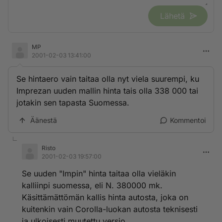
Lähetä
MP
2001-02-03 13:41:00
Se hintaero vain taitaa olla nyt viela suurempi, ku
Imprezan uuden mallin hinta tais olla 338 000 tai
jotakin sen tapasta Suomessa.
Äänestä
Kommentoi
Risto
2001-02-03 19:57:00
Se uuden "Impin" hinta taitaa olla vieläkin
kalliinpi suomessa, eli N. 380000 mk.
Käsittämättömän kallis hinta autosta, joka on
kuitenkin vain Corolla-luokan autosta teknisesti
ja ulkoisesti muutettu versio.