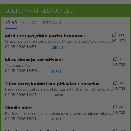
LUETUIMMAT KESKUSTELUT
PÄIVÄ
VIIKKO
KUUKAUSI
344
Mitä tuot pöytään parisuhteessa?
1272
Siinäpä se kysymys on otsikossa. Mitäpä siis tuot/toisit pöytään parisuhteessa? Oletko mies vai nainen? Koetko sen mitä
04.08.2026 16:53
Sinkut
54
Mikä sinua ja kaivattuasi
753
Yhdistää??????
04.08.2026 18:50
Ikävä
55
2 km on nykyään liian pitkä koulumatka
738
Hesarissa päivitellään lapset joutuu nyt kulkemaan 2 km kouluun jösses. Ruostefillarilla tuo matka menee vaikka miten äk
04.08.2026 10:07
Lieksa
38
Sinulle mies
725
Kohtaamme jälleen kun on oikea aika. Sitä ei voi mikään eikä kukaan estää <3 <3
04.08.2026 15:01
Ikävä
152