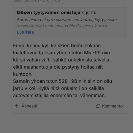
2001-03-13 10:41:00
156sen tyytyväinen omistaja
kirjoitti:
Auton hinta ei kerro suoraan sen laatua, löytyy esim
puolimiljoonaa maksavia vehkeitä joissa laatu ei
kuitenkaan ole hääppöistä.
Lue lisää
Uudet Alfat ovat laadultaan aivan hyvää keskitasoa
kuten myös vanhemmat mallit Alfan huonompi kausi
Ei voi kehuu kyll kaikkien bemujenkaan
ajoittuu 70ja 80 luvuille jolloin "laatu" pääsi hieman
luatettavuutta esim yhden tutun M5 -99 niin
repsahtamaan. Jos Audi on laadun suhteen
kärsii vähän vä´lii sähkö onkelmista talvella
kärkipäässä niin huonoksi on autot menneet esim
eikä maahantuoja ole pystyny hoitaa niit
A4:sessa on ollut ongelmia aivan riittämiin kuten
muissakin VAG malleissa.Alfa ei ehkä? panosta siihen
kuntoon.
viimeiseen silaukseen niin paljon kuin parhaimmat
Samoin yhden tutun 528 -98 niin siin on ollu
(mitkäköhän ne ovat?) vaan panostus näkyy ja tuntuu
jarru vikoi. Kyllä niitä onkelmii on kaikilla
aivan muualla tosin viimeisissa malleissa laatuunkin on
autovalmistajilla enemmän tai vähemmän.
panostettu melkoisesti , joka sopii ainakin meikäläiselle
erittäin hyvin eli suht edullisesti :) hyviä vehkeitä joihin
Äänestä
Kommentoi
muut eivät pysty vastaamaan samassa hintaluokassa,
eli ykköskriteerini ei ole laatu vaan auto
kokoinaisuutena jos tuijottaisin laatua pelkästään
autoni ei olisi Alfa eikä liioin Audi eikä BMW. En ole
myöskään mikään masokisti :) että jaksaisin katsella