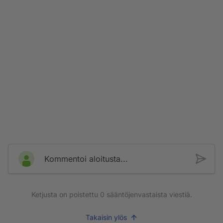
pitkään autoa jota saisi kuukausittain korjailla
pajalla.Omat Alfani ovat olleet aivan käypäisiä laitteita
eikä ylimääräisiä korjausreissuja ole pahemmin
tarvinnut tehdä.
Kommentoi aloitusta...
Ketjusta on poistettu
0
sääntöjenvastaista viestiä.
Takaisin ylös