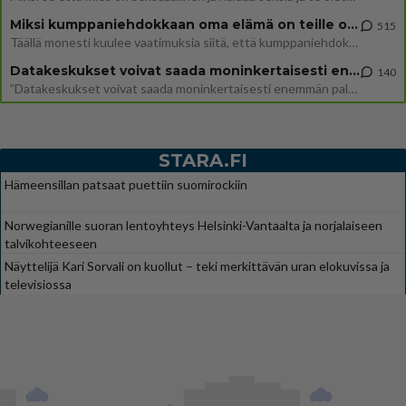
Miksi kumppaniehdokkaan oma elämä on teille ongelma?
515
Täällä monesti kuulee vaatimuksia siitä, että kumppaniehdokkaalla ei saisi olla lemmikkejä, lapsia, kavereita, eksiä, su
Datakeskukset voivat saada moninkertaisesti enemmän palautuksia kuin mitä ne maksavat veroja
140
”Datakeskukset voivat saada moninkertaisesti enemmän palautuksia kuin mitä ne maksavat veroja”, sanoo professori Jussi K
STARA.FI
Hämeensillan patsaat puettiin suomirockiin
Norwegianille suoran lentoyhteys Helsinki-Vantaalta ja norjalaiseen
talvikohteeseen
Näyttelijä Kari Sorvali on kuollut – teki merkittävän uran elokuvissa ja
televisiossa