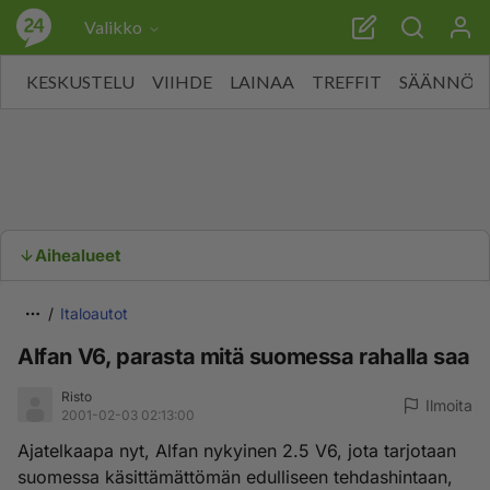
Valikko
KESKUSTELU
VIIHDE
LAINAA
TREFFIT
SÄÄNNÖT
Aihealueet
Italoautot
Alfan V6, parasta mitä suomessa rahalla saa
Risto
Ilmoita
2001-02-03 02:13:00
Ajatelkaapa nyt, Alfan nykyinen 2.5 V6, jota tarjotaan
suomessa käsittämättömän edulliseen tehdashintaan,