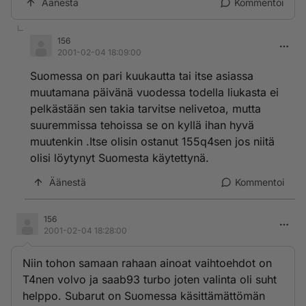
Äänestä
Kommentoi
156
2001-02-04 18:09:00
Suomessa on pari kuukautta tai itse asiassa
muutamana päivänä vuodessa todella liukasta ei
pelkästään sen takia tarvitse nelivetoa, mutta
suuremmissa tehoissa se on kyllä ihan hyvä
muutenkin .Itse olisin ostanut 155q4sen jos niitä
olisi löytynyt Suomesta käytettynä.
Äänestä
Kommentoi
156
2001-02-04 18:28:00
Niin tohon samaan rahaan ainoat vaihtoehdot on
T4nen volvo ja saab93 turbo joten valinta oli suht
helppo. Subarut on Suomessa käsittämättömän