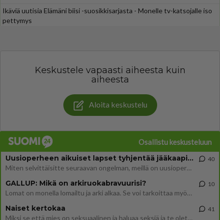
Ikäviä uutisia Elämäni biisi -suosikkisarjasta - Monelle tv-katsojalle iso
pettymys
Keskustele vapaasti aiheesta kuin
aiheesta
Aloita keskustelu
Osallistu keskusteluun
Uusioperheen aikuiset lapset tyhjentää jääkaapin käydessään
40
Miten selvittäisitte seuraavan ongelman, meillä on uusioperhe, minulla teini-ikäiset lapset ja puolisolla aikuiset, jotk
GALLUP: Mikä on arkiruokabravuurisi?
10
Lomat on monella lomailtu ja arki alkaa. Se voi tarkoittaa myös sitä, että grillailut on grillattu ja palataan arjen ruo
Naiset kertokaa
41
Miksi se että mies on seksuaalinen ja haluaa seksiä ja te olette hänen mielestänne haluttava on vastenmielistä? Mikä sii