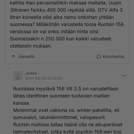
kalliita ihan perusmallitkin maksaa maltaita. Uusin
3litranen farkku 400 000 repikää siitä. GTV Alfa 3
litran koneella olisi aika namu onkohan yhtään
suomessa? Mitäköhän varusteita tossa Ruotsin 156
versiossa on vai onko mitään hinta olisi
Suomessakin n 250 000 kun kaikki varusteet
otettaisiin mukaan.
Äänestä
Kommentoi
Jarkko
2001-02-04 23:35:00
Ruotsissa myytävä 156 V6 2.5 on varusteiltaan
lähes identtinen suomeen tuotavien mallien
kanssa.
Molemmat ovat vakiona ns. winter-paketilla, eli
sumuvalot, istuinlämmittimet, valopesurit.
Ruotsin mallissa taitaa lisänä olla ne alkuperäiset
helmalevitykset, jotka kyllä sopiikin 156:een tosi