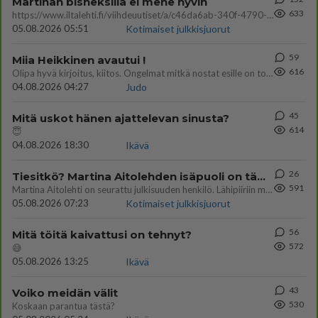
Martinan bisneksillä ei mene hyvin
633
https://www.iltalehti.fi/viihdeuutiset/a/c46da6ab-340f-4790-aaa7-0865eed2336 Yrityksen konkurssihakemus on tullut kärä
05.08.2026 05:51
Kotimaiset julkkisjuorut
59
Miia Heikkinen avautui !
616
Olipa hyvä kirjoitus, kiitos. Ongelmat mitkä nostat esille on todellisia ja tämä ylimielisyys totta ja se näkyy kaikessa
04.08.2026 04:27
Judo
45
Mitä uskot hänen ajattelevan sinusta?
614
😇
04.08.2026 18:30
Ikävä
26
Tiesitkö? Martina Aitolehden isäpuoli on tämä suosittu laulaja
591
Martina Aitolehti on seurattu julkisuuden henkilö. Lähipiiriin mahtuu muitakin tunnettuja henkilöitä. Tiesitkö, että Ma
05.08.2026 07:23
Kotimaiset julkkisjuorut
56
Mitä töitä kaivattusi on tehnyt?
572
😅
05.08.2026 13:25
Ikävä
43
Voiko meidän välit
530
Koskaan parantua tästä?