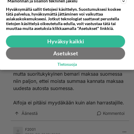
Mainonnan ja sisällön tekninen jakelu
katsella pitkään autoa jota saisi kuukausittain
Hyväksymällä sallit tietojesi käsittelyn. Suostumuksesi koskee
korjailla pajalla.Omat Alfani ovat olleet aivan
tätä palvelua, hyväksymättä jättäminen voi vaikuttaa
käypäisiä laitteita eikä ylimääräisiä
asiakaskokemukseesi. Jotkut teknologiat saattavat perustella
tietojen käsittelyä oikeutetulla edulla, voit vastustaa tätä tai
korjausreissuja ole pahemmin tarvinnut tehdä.
muuttaa muita asetuksia klikkaamalla "Asetukset" linkkiä.
Äänestä
Kommentoi
Hyväksy kaikki
Risto
Asetukset
2001-02-15 01:48:00
Tietosuoja
Kyllähän BMW on laadukas ja sporttinen auto,
mutta suoritukykyinen bemari maksaa suomessa
niin paljon, ettei moista summaa kannata maksaa
uudesta autosta suomessa.
Alfoja ei pitäisi myydäkään kuin alan harrastajille.
Äänestä
Kommentoi
F2001