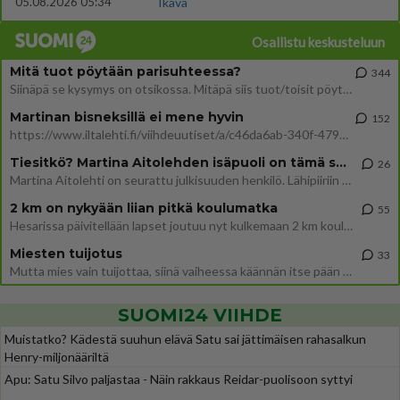
05.08.2026 05:34
Ikävä
Osallistu keskusteluun
Mitä tuot pöytään parisuhteessa?
344
Siinäpä se kysymys on otsikossa. Mitäpä siis tuot/toisit pöytään parisuhteessa? Oletko mies vai nainen? Koetko sen mitä
Martinan bisneksillä ei mene hyvin
152
https://www.iltalehti.fi/viihdeuutiset/a/c46da6ab-340f-4790-aaa7-0865eed2336 Yrityksen konkurssihakemus on tullut kärä
Tiesitkö? Martina Aitolehden isäpuoli on tämä suosittu laulaja
26
Martina Aitolehti on seurattu julkisuuden henkilö. Lähipiiriin mahtuu muitakin tunnettuja henkilöitä. Tiesitkö, että Ma
2 km on nykyään liian pitkä koulumatka
55
Hesarissa päivitellään lapset joutuu nyt kulkemaan 2 km kouluun jösses. Ruostefillarilla tuo matka menee vaikka miten äk
Miesten tuijotus
33
Mutta mies vain tuijottaa, siinä vaiheessa käännän itse pään pois. Mikä juttu? Yleensä jos joku tuijottaa tai katsoo, hä
SUOMI24 VIIHDE
Muistatko? Kädestä suuhun elävä Satu sai jättimäisen rahasalkun
Henry-miljonääriltä
Apu: Satu Silvo paljastaa - Näin rakkaus Reidar-puolisoon syttyi