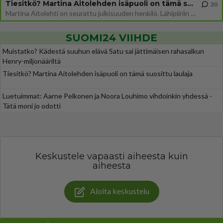
Tiesitkö? Martina Aitolehden isäpuoli on tämä suosittu laulaja
30
Martina Aitolehti on seurattu julkisuuden henkilö. Lähipiiriin mahtuu muitakin tunnettuja henkilöitä. Tiesitkö, että Ma
SUOMI24 VIIHDE
Muistatko? Kädestä suuhun elävä Satu sai jättimäisen rahasalkun
Henry-miljonääriltä
Tiesitkö? Martina Aitolehden isäpuoli on tämä suosittu laulaja
Luetuimmat: Aarne Pelkonen ja Noora Louhimo vihdoinkin yhdessä -
Tätä moni jo odotti
Keskustele vapaasti aiheesta kuin
aiheesta
Aloita keskustelu