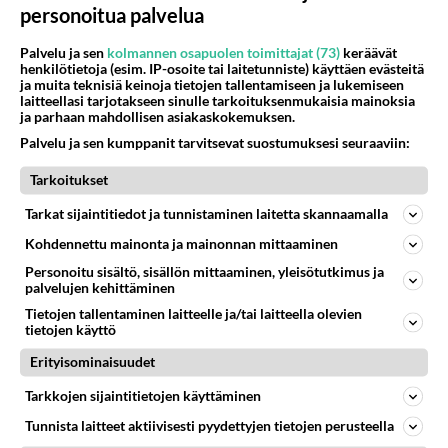
64
Mitä töitä kaivattusi on tehnyt?
personoitua palvelua
887
😅
05.08.2026 13:25
Ikävä
Palvelu ja sen
kolmannen osapuolen toimittajat (73)
keräävät
henkilötietoja (esim. IP-osoite tai laitetunniste) käyttäen evästeitä
ja muita teknisiä keinoja tietojen tallentamiseen ja lukemiseen
72
Voiko meidän välit
laitteellasi tarjotakseen sinulle tarkoituksenmukaisia mainoksia
881
Koskaan parantua tästä?
ja parhaan mahdollisen asiakaskokemuksen.
05.08.2026 05:34
Ikävä
Palvelu ja sen kumppanit tarvitsevat suostumuksesi seuraaviin:
428
Jos SDP ei voita reilusti, persut kumoavat demokratian Suomesta
Tarkoitukset
761
Näin tekisi ainakin Rydman seuratessaan idolinsa Trumpin mallia https://www.is.fi/politiikka/art-2000012187244.html
06.08.2026 09:02
Maailman menoa
Tarkat sijaintitiedot ja tunnistaminen laitetta skannaamalla
Kohdennettu mainonta ja mainonnan mittaaminen
47
Onko kaivattusi
Personoitu sisältö, sisällön mittaaminen, yleisötutkimus ja
649
Kummallinen jossakin suhteessa?
palvelujen kehittäminen
05.08.2026 17:47
Ikävä
Tietojen tallentaminen laitteelle ja/tai laitteella olevien
tietojen käyttö
72
Mies, olenko ymmärtänyt oikein?
608
Ystävyys/salainen suhde/molemmat ovat täysin poissuljettuja asioita? Nainen
Erityisominaisuudet
05.08.2026 11:40
Ikävä
Tarkkojen sijaintitietojen käyttäminen
78
Kiteen Pallon superpesisjoukkue pelaa huumeiden vaikutuksen alaisena
Tunnista laitteet aktiivisesti pyydettyjen tietojen perusteella
586
Huumerikos. Yleisesti uskotaan, että se seikka, että eräs KiPan pelaaja kärähtää huumeista, on vain jäävuoren huippu. M