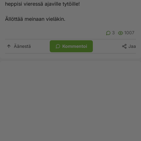
heppisi vieressä ajaville tytöille!
Ällöttää meinaan vieläkin.
3
1007
Äänestä
Kommentoi
Jaa