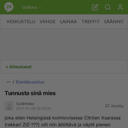
Valikko
KESKUSTELU
VIIHDE
LAINAA
TREFFIT
SÄÄNNÖT
Aihealueet
Etsintäkuulutus
Tunnusta sinä mies
Sydänkäpy
Ilmoita
2001-01-06 20:08:00
joka eilen Helsingissä kolmiovisessa Citröen Xsarassa
(rekkari ZIZ-???) olit niin ällöttävä ja näytit pienen