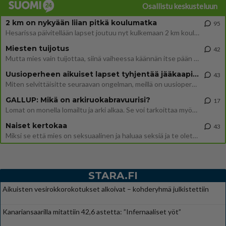
Osallistu keskusteluun
2 km on nykyään liian pitkä koulumatka
95
Hesarissa päivitellään lapset joutuu nyt kulkemaan 2 km kouluun jösses. Ruostefillarilla tuo matka menee vaikka miten äk
Miesten tuijotus
42
Mutta mies vain tuijottaa, siinä vaiheessa käännän itse pään pois. Mikä juttu? Yleensä jos joku tuijottaa tai katsoo, hä
Uusioperheen aikuiset lapset tyhjentää jääkaapin käydessään
43
Miten selvittäisitte seuraavan ongelman, meillä on uusioperhe, minulla teini-ikäiset lapset ja puolisolla aikuiset, jotk
GALLUP: Mikä on arkiruokabravuurisi?
17
Lomat on monella lomailtu ja arki alkaa. Se voi tarkoittaa myös sitä, että grillailut on grillattu ja palataan arjen ruo
Naiset kertokaa
43
Miksi se että mies on seksuaalinen ja haluaa seksiä ja te olette hänen mielestänne haluttava on vastenmielistä? Mikä sii
STARA.FI
Aikuisten vesirokkorokotukset alkoivat – kohderyhmä julkistettiin
Kanariansaarilla mitattiin 42,6 astetta: ”Infernaaliset yöt”