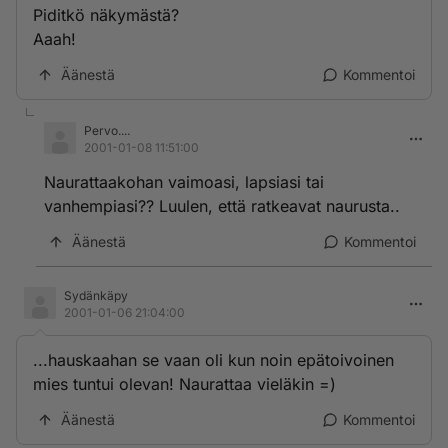
Piditkö näkymästä?
Aaah!
Äänestä
Kommentoi
Pervo....
2001-01-08 11:51:00
Naurattaakohan vaimoasi, lapsiasi tai
vanhempiasi?? Luulen, että ratkeavat naurusta..
Äänestä
Kommentoi
Sydänkäpy
2001-01-06 21:04:00
...hauskaahan se vaan oli kun noin epätoivoinen
mies tuntui olevan! Naurattaa vieläkin =)
Äänestä
Kommentoi