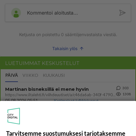
Kommentoi aloitusta...
Ketjusta on poistettu
0
sääntöjenvastaista viestiä.
Takaisin ylös
LUETUIMMAT KESKUSTELUT
PÄIVÄ
VIIKKO
KUUKAUSI
303
Martinan bisneksillä ei mene hyvin
1308
https://www.iltalehti.fi/viihdeuutiset/a/c46da6ab-340f-4790-aaa7-0865eed2336 Yrityksen konkurssihakemus on tullut kärä
05.08.2026 05:51
Kotimaiset julkkisjuorut
30
Tiesitkö? Martina Aitolehden isäpuoli on tämä suosittu laulaja
1077
Martina Aitolehti on seurattu julkisuuden henkilö. Lähipiiriin mahtuu muitakin tunnettuja henkilöitä. Tiesitkö, että Ma
05.08.2026 07:23
Kotimaiset julkkisjuorut
Tarvitsemme suostumuksesi tarjotaksemme