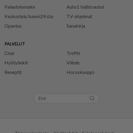
Palautelomake
Auto1 Vaihtoautot
Keskustelu Suomi24:sta
TV-ohjelmat
Opastus
Sanakirja
PALVELUT
Chat
Treffit
Hyötylinkit
Viihde
Reseptit
Horoskooppi