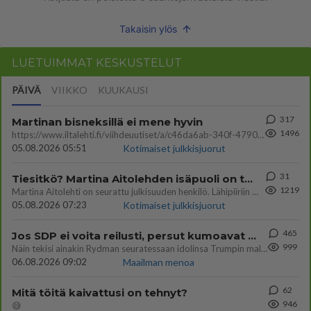
Takaisin ylös
LUETUIMMAT KESKUSTELUT
PÄIVÄ
VIIKKO
KUUKAUSI
317
Martinan bisneksillä ei mene hyvin
1496
https://www.iltalehti.fi/viihdeuutiset/a/c46da6ab-340f-4790-aaa7-0865eed2336 Yrityksen konkurssihakemus on tullut kärä
05.08.2026 05:51
Kotimaiset julkkisjuorut
31
Tiesitkö? Martina Aitolehden isäpuoli on tämä suosittu laulaja
1219
Martina Aitolehti on seurattu julkisuuden henkilö. Lähipiiriin mahtuu muitakin tunnettuja henkilöitä. Tiesitkö, että Ma
05.08.2026 07:23
Kotimaiset julkkisjuorut
465
Jos SDP ei voita reilusti, persut kumoavat demokratian Suomesta
999
Näin tekisi ainakin Rydman seuratessaan idolinsa Trumpin mallia https://www.is.fi/politiikka/art-2000012187244.html
06.08.2026 09:02
Maailman menoa
62
Mitä töitä kaivattusi on tehnyt?
946
😅