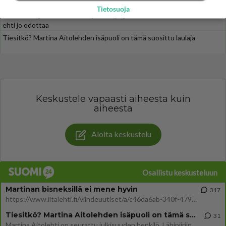
Henry-miljonääriltä
Tietosuoja
TTK-voittaja Johannes Holopainen paljasti iloisen uutisen - Tätä moni
ehti jo odottaa
Tiesitkö? Martina Aitolehden isäpuoli on tämä suosittu laulaja
Keskustele vapaasti aiheesta kuin
aiheesta
Aloita keskustelu
Osallistu keskusteluun
Martinan bisneksillä ei mene hyvin
317
https://www.iltalehti.fi/viihdeuutiset/a/c46da6ab-340f-4790-aaa7-0865eed2336 Yrityksen konkurssihakemus on tullut kärä
Tiesitkö? Martina Aitolehden isäpuoli on tämä suosittu laulaja
31
Martina Aitolehti on seurattu julkisuuden henkilö. Lähipiiriin mahtuu muitakin tunnettuja henkilöitä. Tiesitkö, että Ma