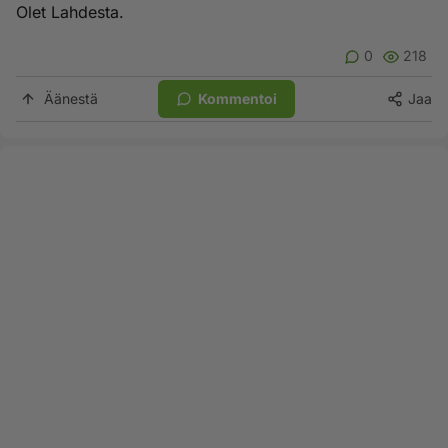
Olet Lahdesta.
0
218
Äänestä
Kommentoi
Jaa