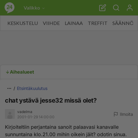
Valikko
KESKUSTELU
VIIHDE
LAINAA
TREFFIT
SÄÄNNÖT
Aihealueet
Etsintäkuulutus
chat ystävä jesse32 missä olet?
vadelma
Ilmoita
2001-01-29 14:00:00
Kirjoiteltiin perjantaina sanoit palaavasi kanavalle
sunnuntaina klo.21.00 mihin oikein jäit? odotin sinua.