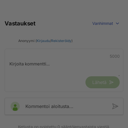
Vastaukset
Vanhimmat
Anonyymi (
Kirjaudu
/
Rekisteröidy
)
5000
Lähetä
Kommentoi aloitusta...
Ketjusta on poistettu
0
sääntöjenvastaista viestiä.