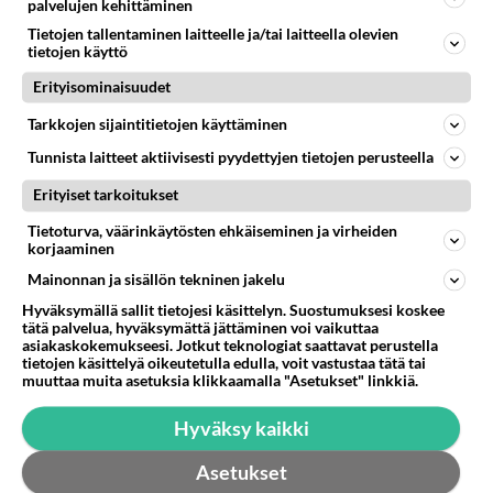
palvelujen kehittäminen
38
Kauanko olet kaivannut kaivattuasi ja
Tietojen tallentaminen laitteelle ja/tai laitteella olevien
612
koska hänet löysit?
tietojen käyttö
05.08.2026 17:19
Ikävä
Erityisominaisuudet
Osallistu keskusteluun
Tarkkojen sijaintitietojen käyttäminen
Muistatko Mikkelin panttivankidraaman?
6
Tunnista laitteet aktiivisesti pyydettyjen tietojen perusteella
Uusi draamasarja järkyttävästä tapauksesta on tulossa. Tositapahtumiin perustuva sarja ammentaa vuoden 1986 Mikkelin pan
Erityiset tarkoitukset
Ernest Lawson täräytti erikoisen heiton TTK-lehdistötilaisuudessa: " Onko tässä tarkoituksena...?"
1
Ernest Lawson esitteli uudet TTK-tähtioppilaat ja opettajat torstaina 6.8. lehdistölle. Tulevalla kaudella on yksi hausk
Tietoturva, väärinkäytösten ehkäiseminen ja virheiden
korjaaminen
Jos SDP ei voita reilusti, persut kumoavat demokratian Suomesta
465
Mainonnan ja sisällön tekninen jakelu
Näin tekisi ainakin Rydman seuratessaan idolinsa Trumpin mallia https://www.is.fi/politiikka/art-2000012187244.html
Hyväksymällä sallit tietojesi käsittelyn. Suostumuksesi koskee
Uuden TTK-juontajan ympärillä epätietoisuus sakenee - Nyt MTV hämmentää soppaa
34
tätä palvelua, hyväksymättä jättäminen voi vaikuttaa
TTK tulee taas tänä syksynä. Ohjelman uudet tähtioppilaat julkistetaan torstaina 6. elokuuta klo 14 alkavassa lehdistö
asiakaskokemukseesi. Jotkut teknologiat saattavat perustella
tietojen käsittelyä oikeutetulla edulla, voit vastustaa tätä tai
Mitä tuot pöytään parisuhteessa?
451
muuttaa muita asetuksia klikkaamalla "Asetukset" linkkiä.
Siinäpä se kysymys on otsikossa. Mitäpä siis tuot/toisit pöytään parisuhteessa? Oletko mies vai nainen? Koetko sen mitä
Hyväksy kaikki
SUOMI24 VIIHDE
Asetukset
Muistatko? Kädestä suuhun elävä Satu sai jättimäisen rahasalkun