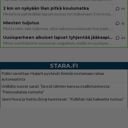
2 km on nykyään liian pitkä koulumatka
99
Hesarissa päivitellään lapset joutuu nyt kulkemaan 2 km kouluun jösses. Ruostefillarilla tuo matka menee vaikka miten äk
Miesten tuijotus
42
Mutta mies vain tuijottaa, siinä vaiheessa käännän itse pään pois. Mikä juttu? Yleensä jos joku tuijottaa tai katsoo, hä
Uusioperheen aikuiset lapset tyhjentää jääkaapin käydessään
44
Miten selvittäisitte seuraavan ongelman, meillä on uusioperhe, minulla teini-ikäiset lapset ja puolisolla aikuiset, jotk
STARA.FI
Poliisi varoittaa: Huijarit pyytävät ihmisiä nostamaan rahaa
automaatista
Uniikilta suorat sanat Tanssii tähtien kanssa osallistumisesta:
”Pelonsekaisia tunteita”
Janni Hussi ja Sointu Borg lopettavat: ”Kyllähän tää haikeelta tuntuu”