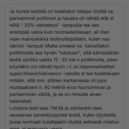
Ja tuosta testistä on todellakin helppo löytää ne
parhaimmat polttimot ja hauska oli nähdä että ei
niillä " 30% valotehoa" -lampuilla tee sen
enempää valoa kuin normaaleillakaan, eli ihan
vaan mainoskikka testivoittajallakin, kuten nuo
väriviri -lamput! Mutta onneksi ns. halvoillakin
polttimoilla saa hyvän "tuloksen", sillä kärkipäähän
testiä sijoittui useita 15 -30 mk:n polttimoita, joten
köyhäkin voi nähdä hyvin ;-) Ja halpismarkettien
superchinavirivärixenon -valoilla ei tee todellakaan
mitään, sillä mm. pitkien kantamassa oli jopa
muistaakseni n. 60 metriä eroa huonoimman ja
parhaimman välillä, ja se on minusta aivan
helevetisti.
Loistava testi taas TM:ltä ja odotankin taas
seuraavaa samantyyppistä testiä, kuten öljytestiä,
jossa normaali kuluttajakin löytää selkeesti mitatun
eron, ei makuasia -eroja.