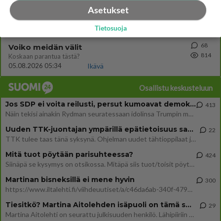
75
Miia Heikkinen avautui !
Asetukset
817
Olipa hyvä kirjoitus, kiitos. Ongelmat mitkä nostat esille on todellisia ja tämä ylimielisyys totta ja se näkyy kaikessa
04.08.2026 04:27
Judo
Tietosuoja
68
Voiko meidän välit
814
Koskaan parantua tästä?
05.08.2026 05:34
Ikävä
Osallistu keskusteluun
Jos SDP ei voita reilusti, persut kumoavat demokratian Suomesta
413
Näin tekisi ainakin Rydman seuratessaan idolinsa Trumpin mallia https://www.is.fi/politiikka/art-2000012187244.html
Uuden TTK-juontajan ympärillä epätietoisuus sakenee - Nyt MTV hämmentää soppaa
22
TTK tulee taas tänä syksynä. Ohjelman uudet tähtioppilaat julkistetaan torstaina 6. elokuuta klo 14 alkavassa lehdistö
Mitä tuot pöytään parisuhteessa?
424
Siinäpä se kysymys on otsikossa. Mitäpä siis tuot/toisit pöytään parisuhteessa? Oletko mies vai nainen? Koetko sen mitä
Martinan bisneksillä ei mene hyvin
300
https://www.iltalehti.fi/viihdeuutiset/a/c46da6ab-340f-4790-aaa7-0865eed2336 Yrityksen konkurssihakemus on tullut kärä
Tiesitkö? Martina Aitolehden isäpuoli on tämä suosittu laulaja
29
Martina Aitolehti on seurattu julkisuuden henkilö. Lähipiiriin mahtuu muitakin tunnettuja henkilöitä. Tiesitkö, että Ma