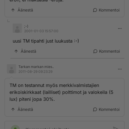
Äänestä
Kommentoi
;-)
2001-01-03 15:57:00
uusi TM tipahti just luukusta :-)
Äänestä
Kommentoi
Tarkan markan mies..
2011-08-29 09:23:29
TM on testannut myös merkkivalmistajien
erikoiskirkkaat (lailliset) polttimot ja valokeila (5
lux) piteni jopa 30%.
Äänestä
Kommentoi