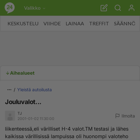
Valikko
KESKUSTELU
VIIHDE
LAINAA
TREFFIT
SÄÄNNÖT
Aihealueet
Yleistä autoilusta
Jouluvalot...
TJ
Ilmoita
2001-01-02 11:30:00
liikenteessä,eli värilliset H-4 valot.TM testasi ja lähes
kaikissa värillisissä lampuissa oli huonompi valoteho