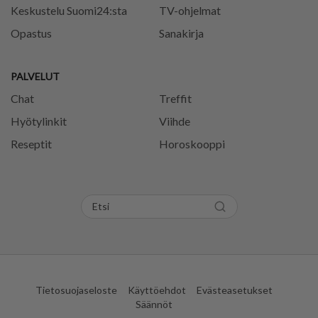
Keskustelu Suomi24:sta
TV-ohjelmat
Opastus
Sanakirja
PALVELUT
Chat
Treffit
Hyötylinkit
Viihde
Reseptit
Horoskooppi
Tietosuojaseloste
Käyttöehdot
Evästeasetukset
Säännöt