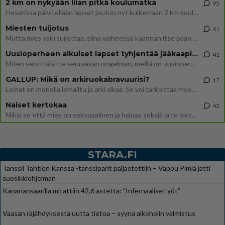
2 km on nykyään liian pitkä koulumatka
95
Hesarissa päivitellään lapset joutuu nyt kulkemaan 2 km kouluun jösses. Ruostefillarilla tuo matka menee vaikka miten äk
Miesten tuijotus
41
Mutta mies vain tuijottaa, siinä vaiheessa käännän itse pään pois. Mikä juttu? Yleensä jos joku tuijottaa tai katsoo, hä
Uusioperheen aikuiset lapset tyhjentää jääkaapin käydessään
41
Miten selvittäisitte seuraavan ongelman, meillä on uusioperhe, minulla teini-ikäiset lapset ja puolisolla aikuiset, jotk
GALLUP: Mikä on arkiruokabravuurisi?
17
Lomat on monella lomailtu ja arki alkaa. Se voi tarkoittaa myös sitä, että grillailut on grillattu ja palataan arjen ruo
Naiset kertokaa
43
Miksi se että mies on seksuaalinen ja haluaa seksiä ja te olette hänen mielestänne haluttava on vastenmielistä? Mikä sii
STARA.FI
Tanssii Tähtien Kanssa -tanssiparit paljastettiin – Vappu Pimiä jätti
suosikkiohjelman
Kanariansaarilla mitattiin 42,6 astetta: ”Infernaaliset yöt”
Vaasan räjähdyksestä uutta tietoa – syynä alkoholin valmistus