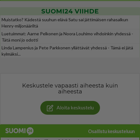
SUOMI24 VIIHDE
Muistatko? Kädestä suuhun elävä Satu sai jättimäisen rahasalkun
Henry-miljonääriltä
Luetuimmat: Aarne Pelkonen ja Noora Louhimo vihdoinkin yhdessä -
Tätä moni jo odotti
Linda Lampenius ja Pete Parkkonen yllättävät yhdessä - Tämä ei jätä
kylmäksi...
Keskustele vapaasti aiheesta kuin
aiheesta
Aloita keskustelu
Osallistu keskusteluun