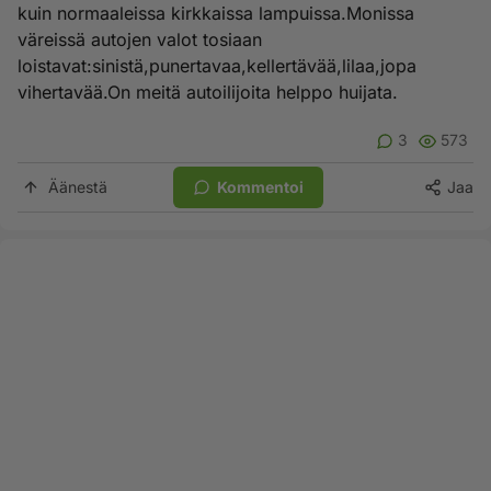
kuin normaaleissa kirkkaissa lampuissa.Monissa
väreissä autojen valot tosiaan
loistavat:sinistä,punertavaa,kellertävää,lilaa,jopa
vihertavää.On meitä autoilijoita helppo huijata.
3
573
Äänestä
Kommentoi
Jaa