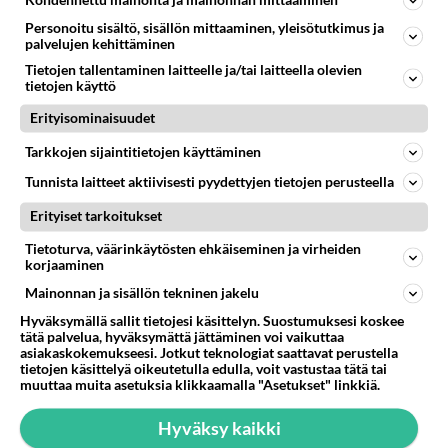
04.08.2026 10:07
Lieksa
Personoitu sisältö, sisällön mittaaminen, yleisötutkimus ja
palvelujen kehittäminen
29
Tiesitkö? Martina Aitolehden isäpuoli on tämä suosittu laulaja
1011
Tietojen tallentaminen laitteelle ja/tai laitteella olevien
Martina Aitolehti on seurattu julkisuuden henkilö. Lähipiiriin mahtuu muitakin tunnettuja henkilöitä. Tiesitkö, että Ma
tietojen käyttö
05.08.2026 07:23
Kotimaiset julkkisjuorut
Erityisominaisuudet
58
Mikä sinua ja kaivattuasi
926
Tarkkojen sijaintitietojen käyttäminen
Yhdistää??????
04.08.2026 18:50
Ikävä
Tunnista laitteet aktiivisesti pyydettyjen tietojen perusteella
66
Mitä uskot hänen ajattelevan sinusta?
Erityiset tarkoitukset
906
😇
Tietoturva, väärinkäytösten ehkäiseminen ja virheiden
04.08.2026 18:30
Ikävä
korjaaminen
Mainonnan ja sisällön tekninen jakelu
47
Sinulle mies
890
Kohtaamme jälleen kun on oikea aika. Sitä ei voi mikään eikä kukaan estää <3 <3
Hyväksymällä sallit tietojesi käsittelyn. Suostumuksesi koskee
04.08.2026 15:01
Ikävä
tätä palvelua, hyväksymättä jättäminen voi vaikuttaa
asiakaskokemukseesi. Jotkut teknologiat saattavat perustella
tietojen käsittelyä oikeutetulla edulla, voit vastustaa tätä tai
63
Mitä töitä kaivattusi on tehnyt?
muuttaa muita asetuksia klikkaamalla "Asetukset" linkkiä.
840
😅
05.08.2026 13:25
Ikävä
Hyväksy kaikki